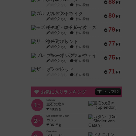
88
PT
紹介文なし
1件の投稿
ガルフストライク
80
PT
紹介文あり
1件の投稿
モズビ－ズ・レイダ－ズ
79
PT
紹介文あり
1件の投稿
リー対グラント
77
PT
紹介文あり
1件の投稿
ブレーキング・アウェイ
75
PT
紹介文あり
4件の投稿
ザ・フラッド
71
PT
紹介文なし
1件の投稿
お気に入りランキング
トップ50
Splendor
1
宝石の煌き
位
4039名
Die Siedler von Catan
2
カタン
位
3615名
Dominion
ドミニオン