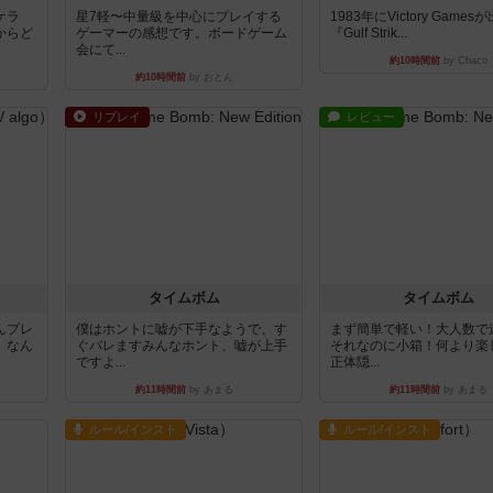
ケラ
星7軽〜中量級を中心にプレイする
1983年にVictory Game
からど
ゲーマーの感想です。ボードゲーム
『Gulf Strik...
会にて...
約10時間前
by Chaco
約10時間前
by おとん
リプレイ
レビュー
タイムボム
タイムボム
んプレ
僕はホントに嘘が下手なようで、す
まず簡単で軽い！大人数で
。なん
ぐバレますみんなホント、嘘が上手
それなのに小箱！何より楽
ですよ...
正体隠...
約11時間前
by あまる
約11時間前
by あまる
ルール/インスト
ルール/インスト