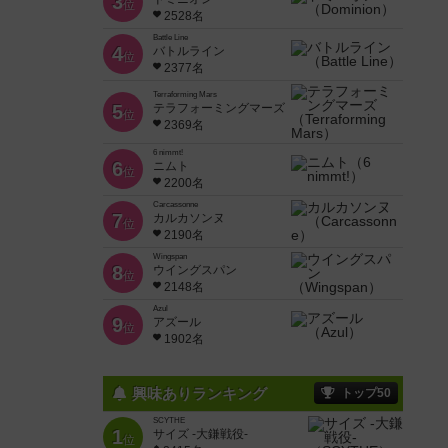
3
位
2528名
Battle Line
4
バトルライン
位
2377名
Terraforming Mars
5
テラフォーミングマーズ
位
2369名
6 nimmt!
6
ニムト
位
2200名
Carcassonne
7
カルカソンヌ
位
2190名
Wingspan
8
ウイングスパン
位
2148名
Azul
9
アズール
位
1902名
興味ありランキング
トップ50
SCYTHE
1
サイズ -大鎌戦役-
位