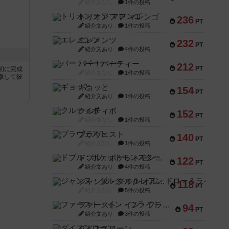
紹介文なし
1件の投稿
トリオンフ ア マレンゴ
236
PT
紹介文あり
1件の投稿
エレメンツ
232
PT
紹介文あり
4件の投稿
バー！パーティー
212
PT
初に完成
紹介文なし
1件の投稿
撃して彼
ギョッと
154
PT
紹介文あり
1件の投稿
クルティボ
152
PT
紹介文なし
1件の投稿
ブラヴェスト
140
PT
紹介文なし
1件の投稿
ドブル：ポケットモンスター
122
PT
紹介文あり
4件の投稿
ジャンヌ・ダルク-オルレアン ドロー＆ライト
118
PT
紹介文なし
5件の投稿
ファースト・イン・フライト
94
PT
紹介文あり
3件の投稿
ダイススローン