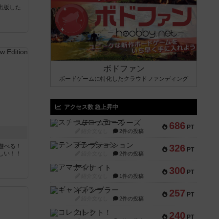
sが出版した
ボドファン
ボードゲームに特化したクラウドファンディング
アクセス数 急上昇中
スチームローラーズ
686
PT
紹介文なし
2件の投稿
テンプテーション
遊べる！
326
PT
しい！！
紹介文なし
2件の投稿
アマナイト
300
PT
紹介文なし
1件の投稿
ギャンブラー
257
PT
紹介文なし
2件の投稿
コレクト！
240
PT