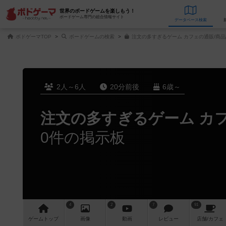
世界のボードゲームを楽しもう！
ボードゲーム専門の総合情報サイト
データベース
検
ボドゲーマTOP
ボードゲームの検索
注文の多すぎるゲーム カフェの通販/商品
2人～6人
20分前後
6歳～
注文の多すぎるゲーム カ
0件の掲示板
4
2
7
91
ゲーム
トップ
画像
動画
レビュー
店舗/
カフェ