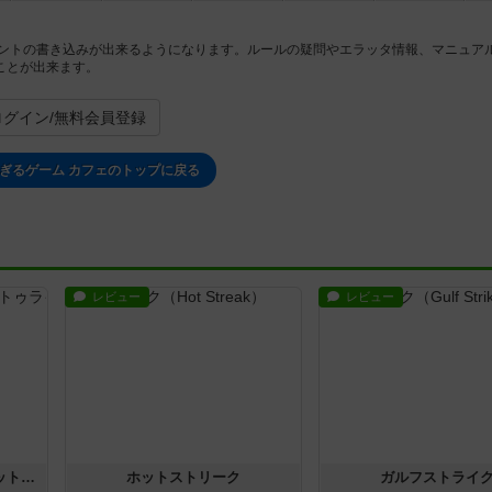
メントの書き込みが出来るようになります。ルールの疑問やエラッタ情報、マニュア
ことが出来ます。
ログイン/無料会員登録
ぎるゲーム カフェのトップに戻る
レビュー
レビュー
チケットトゥライド / チケットトゥライドアメリカ
ホットストリーク
ガルフストライ