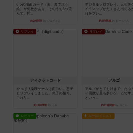
6つの場面カード（表、裏で違う
デジタルソロプレイ。元祖チ
絵）が何枚かあり、そのうち3つ選
イ？マップがたくさん出てる
んで、同...
れをプレ...
約2時間前
by ジェイとと
約3時間前
by おーちゃん
リプレイ
リプレイ
ディジットコード
アルゴ
やっぱり論理ゲームは面白い。息子
アルゴがとても好きで、たぶ
とリプレイしました。息子の勝ち。
イ回数が最も多いゲームです
これリ...
といっ...
約11時間前
by くみ
約11時間前
by おとん
レビュー
ルール/インスト