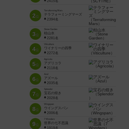
2415名
Terraforming Mars
2
テラフォーミングマーズ
位
2394名
Stone Garden
3
枯山水
位
2281名
Viticulture
4
ワイナリーの四季
位
2272名
Agricola
5
アグリコラ
位
2118名
Azul
6
アズール
位
2035名
Splendor
7
宝石の煌き
位
2028名
Wingspan
8
ウイングスパン
位
2006名
7 Wonders
9
世界の七不思議
位
1919名