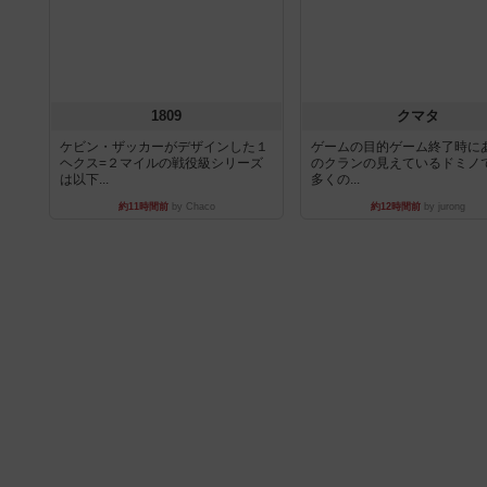
1809
クマタ
ケビン・ザッカーがデザインした１
ゲームの目的ゲーム終了時に
ヘクス=２マイルの戦役級シリーズ
のクランの見えているドミノ
は以下...
多くの...
約11時間前
by Chaco
約12時間前
by jurong