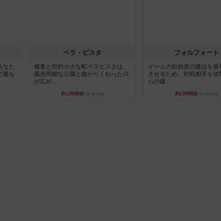
ベラ・ビスタ
フォルフォート
あなた
概要と目的小さな町ベラビスタは、
ゲームの目的砦の建設を最
で最も
風光明媚な公園と曲がりくねった川
させるため、対戦相手を攻
が広が...
らの建...
約12時間前
by jurong
約13時間前
by jurong