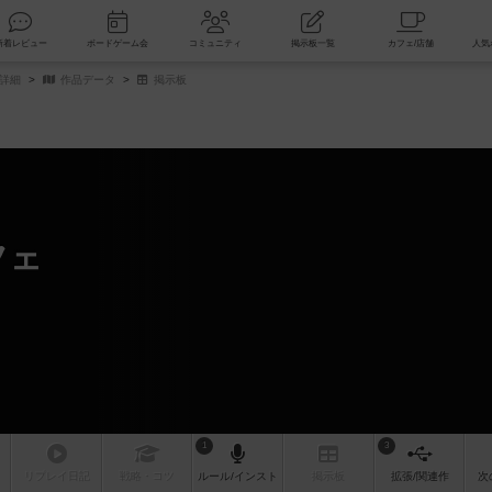
索
新着レビュー
ボードゲーム会
コミュニティ
掲示板一覧
詳細
作品データ
掲示板
フェ
1
3
リプレイ
日記
戦略
・コツ
ルール
/インスト
掲示板
拡張/関連
作
次