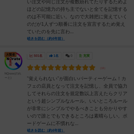
い注文や同じ注文が複数紛れてたりするためよ
ほどの記憶力の持ち主でないと全てを記憶する
のは不可能に近い。なので大雑把に覚えていく
のだが1人ずつ順番に注文を宣言するため覚え
ていたのを先に言わ...
続きを読む（約4年前）
大賢者
501名
1名
0
充実
NQrate(のれ
ーと)
"覚えられない"が面白いパーティーゲーム！カ
フェの店員となって注文を記憶し、全員で協力
してそれらの注文を規定数以上言えたらクリア
という超シンプルなルール。いいところルール
が非常にシンプルでやるべきことも分かりやす
いので誰とでもできるところは素晴らしい。ボ
ードゲームに不慣れな...
続きを読む（約4年前）