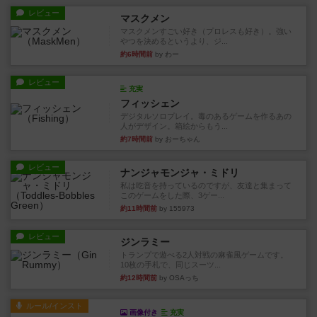
レビュー
マスクメン
マスクメンすごい好き（プロレスも好き）。強い
やつを決めるというより、ジ...
約6時間前
by わー
レビュー
充実
フィッシェン
デジタルソロプレイ。毒のあるゲームを作るあの
人がデザイン。箱絵からもう...
約7時間前
by おーちゃん
レビュー
ナンジャモンジャ・ミドリ
私は吃音を持っているのですが、友達と集まって
このゲームをした際、3ゲー...
約11時間前
by 155973
レビュー
ジンラミー
トランプで遊べる2人対戦の麻雀風ゲームです。
10枚の手札で、同じスーツ...
約12時間前
by OSAっち
ルール/インスト
画像付き
充実