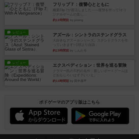
フリップ７：復讐心とともに
概要Flip 7が復活しました――復讐を伴って!オリ
ジナルゲームの楽し...
約12時間前
by jurong
レビュー
アズール：シントラのステンドグラス
大好きなアズールシリーズ。ステンドグラスを作
っていきます✨1部より自由...
約13時間前
by しんたろ
レビュー
エクスペディション：世界を巡る冒険
クラマー氏の不朽の名作。新しいボードゲームほ
どおもしろいはず？いいえ。...
約14時間前
by 田中昌平
ボドゲーマのアプリ版はこちら