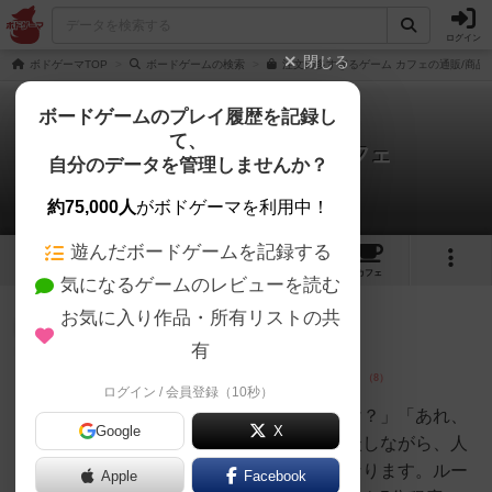
ログイン
閉じる
ボドゲーマTOP
ボードゲームの検索
注文の多すぎるゲーム カフェの通販/商品
ボードゲームのプレイ履歴を記録し
て、
注文の多すぎるゲーム カフェ
自分のデータを管理しませんか？
7件のレビュー
約75,000人
がボドゲーマを利用中！
遊んだボードゲームを記録する
4
2
7
91
トップ
画像
動画
レビュー
カフェ
気になるゲームのレビューを読む
お気に入り作品・所有リストの共
皇帝
147名
1名
0
充実
有
ログイン / 会員登録（10秒）
ドメスティッ
クD
全員で「これは誰が持ってたっけ？」「あれ、
Google
X
私のじゃなかったよね？」と相談しながら、人
の記憶に頼るプレイ感がクセになります。ルー
Apple
Facebook