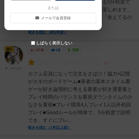
ルはとても簡単で、準備を含めても5分程度で
または
スタート可能。初心者でもすぐに楽しめます。
ただの記憶ゲームかと思いきや、「覚えてるの
メールで会員登録
に言えない」苦しさと面...
続きを読む（約1年前）
しばらく表示しない
仙人
137名
0名
充実
R（アール）
カフェ店員になって注文をさばけ！協力×記憶
がカギのボードゲーム■筆者の基本スタイル重
ゲーが好き論理的に考える要素が好き運要素と
プレイ時間のバランスを重視ダウンタイムの少
なさを重視■プレイ環境4人プレイ1人以外初回
プレイ■Goodルールが簡単で、5分程度で説明
でき、すぐにプレ...
続きを読む（1年以上前）