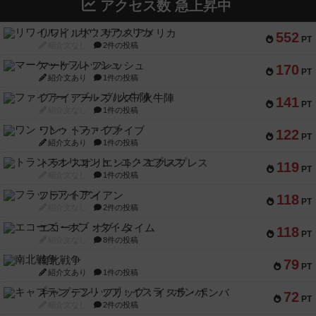
アクセス数 急上昇中
リワイルド：サウスアメリカ
552
PT
紹介文なし
2件の投稿
マーケットフレッシュ
170
PT
紹介文あり
1件の投稿
ファイアー・ブルズ / 火牛陣
141
PT
紹介文なし
1件の投稿
ワン・トゥ・ファイブ
122
PT
紹介文あり
1件の投稿
トランスオリエント・エクスプレス
119
PT
紹介文なし
1件の投稿
フラットアイアン
118
PT
紹介文なし
2件の投稿
エコーズ・オブ・タイム
118
PT
紹介文なし
8件の投稿
南北戦争
79
PT
紹介文あり
1件の投稿
キャプテン・フリップ：イスラ・ボンバ
72
PT
紹介文なし
2件の投稿