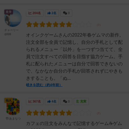
皇帝
204名
2名
0
チャーリー
@BB
オインクゲームさんの2022年春ゲムマの新作。
注文全部を全員で記憶し、自分の手札として配
られるメニュー「以外」を一つずつ当てて、全
員で注文すべての回答を目指す協力ゲーム。手
札に配られたメニューは自分で回答できないの
で、なかなか自分の手札が回答されずにやきも
きすることも。「ぬ...
続きを読む（約4年前）
仙人
367名
4名
0
充実
雫/あまなつ
カフェの注文をみんなで記憶するゲーム☕️ゲム