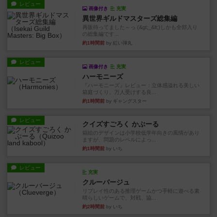
レビュー
画像付き
充実
異世界ギルドマスターズ総集編
再販待ってました～っ (&gt;_&lt;)しかも全部入り
の総集編です...
約1時間前
by 紅い弾丸
レビュー
画像付き
充実
ハーモニーズ
『ハーモニーズ』レビュー：立体感溢れる美しい
箱庭づくり。万人受けする良...
約1時間前
by ギャングスター
レビュー
クイズすごろく かぶーる
箱絵のデザインは小学校低学年向きの風情があり
ますが、問題のレベルによっ...
約1時間前
by いち
レビュー
充実
クルーバージュ
リプレイ性のある推理ゲームかつ手軽に遊べる素
晴らしいゲームで、対戦、協...
約2時間前
by いち