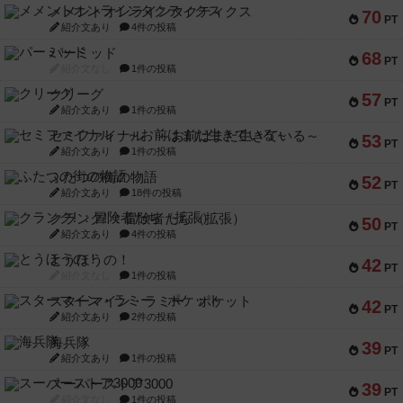
メメントオンラインタクティクス
70
PT
紹介文あり
4件の投稿
パーミッド
68
PT
紹介文なし
1件の投稿
クリーグ
57
PT
紹介文あり
1件の投稿
セミファイナル ～お前はまだ生きている～
53
PT
紹介文あり
1件の投稿
ふたつの街の物語
52
PT
紹介文あり
18件の投稿
クランク! ：冒険者たち（拡張）
50
PT
紹介文あり
4件の投稿
とうほうの！
42
PT
紹介文なし
1件の投稿
スターマイン・ラミー ポケット
42
PT
紹介文あり
2件の投稿
海兵隊
39
PT
紹介文あり
1件の投稿
スーパーストア3000
39
PT
紹介文なし
1件の投稿