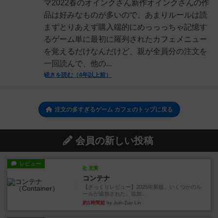
マ2022春のオインクさん新作オインクさんの作
品は好みなものが多いので、あまりルールは読
まずとりあえず購入端的にめっっっちゃ記憶す
るゲーム単に最初に羅列されたカフェメニュー
を覚えるだけなんだけど、親が全員分の注文を
一回読んで、他の...
続きを読む（4年以上前）
注文の多すぎるゲーム カフェのトップに戻る
会員の新しい投稿
レビュー
充実
コンテナ
【ざっくりレビュー】2026年新版、いくつかのル
ールが追加された。追加...
約1時間前
by Juin-Zuo Lin