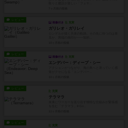
取りと建設が楽しい「フェヤ...
7ヶ月前
の投稿
レビュー
画像付き
充実
ガリレオ・ガリレイ
ロンデルが描く天体の軌跡。その先に待つのは発
見か、異端の烙印か――知的...
10ヶ月前
の投稿
レビュー
画像付き
充実
エンデバー：ディープ・シー
アクションがつながり、海の奥へと潜っていく感
覚がクセになる「エンデバー...
10ヶ月前
の投稿
レビュー
充実
テラマラ
未来にワーカーを送り出す独特な仕組みが緊張感
を生む「テラマラ」# Go...
11ヶ月前
の投稿
レビュー
充実