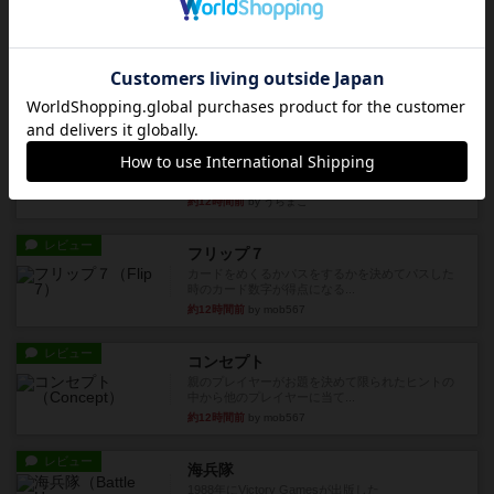
充実
南北戦争
1983年にVictory Gamesが出版した『The Civil ...
約10時間前
by Chaco
レビュー
画像付き
ファイアー・ブルズ / 火牛陣
火牛を引き連れて敵を殲滅させる。縦か斜めで前2
列まで攻撃できるが、自分...
約12時間前
by うらまこ
レビュー
フリップ７
カードをめくるかパスをするかを決めてパスした
時のカード数字が得点になる...
約12時間前
by mob567
レビュー
コンセプト
親のプレイヤーがお題を決めて限られたヒントの
中から他のプレイヤーに当て...
約12時間前
by mob567
レビュー
海兵隊
1988年にVictory Gamesが出版した