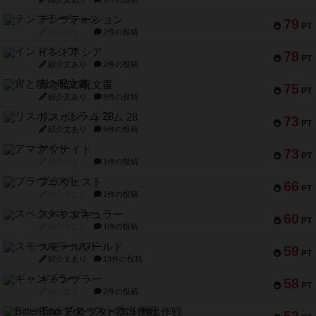
テンプテーション
79
PT
紹介文なし
2件の投稿
インドネシア
78
PT
紹介文あり
2件の投稿
宵と暁の呪文書
75
PT
紹介文あり
8件の投稿
リスボン・トラム 28
73
PT
紹介文あり
9件の投稿
アマナイト
73
PT
紹介文なし
1件の投稿
ブラヴェスト
66
PT
紹介文なし
1件の投稿
スペクタキュラー
60
PT
紹介文なし
1件の投稿
スモールワールド
59
PT
紹介文あり
13件の投稿
ギャンブラー
58
PT
紹介文なし
2件の投稿
Bitter End ブタペスト救出作戦