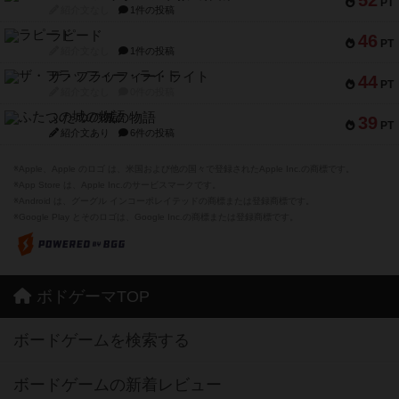
52
PT
紹介文なし
1件の投稿
ラピード
46
PT
紹介文なし
1件の投稿
ザ・フラッフィー・ライト
44
PT
紹介文なし
0件の投稿
ふたつの城の物語
39
PT
紹介文あり
6件の投稿
※Apple、Apple のロゴ は、米国および他の国々で登録されたApple Inc.の商標です。
※App Store は、Apple Inc.のサービスマークです。
※Android は、グーグル インコーポレイテッドの商標または登録商標です。
※Google Play とそのロゴは、Google Inc.の商標または登録商標です。
ボドゲーマTOP
ボードゲームを検索する
ボードゲームの新着レビュー