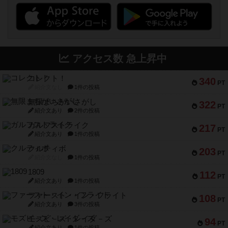
アクセス数 急上昇中
コレクト！
340
PT
紹介文なし
1件の投稿
無限まちがいさがし
322
PT
紹介文あり
2件の投稿
ガルフストライク
217
PT
紹介文あり
1件の投稿
クルティボ
203
PT
紹介文なし
1件の投稿
1809
112
PT
紹介文あり
1件の投稿
ファースト・イン・フライト
108
PT
紹介文あり
3件の投稿
モズビ－ズ・レイダ－ズ
94
PT
紹介文あり
1件の投稿