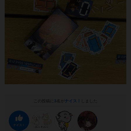
この投稿に
3
名が
ナイス！
しました
ナイス！