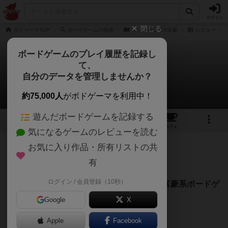
ログイン
閉じる
ボドゲーマTOP
ボードゲームの検索
マッチ売りの大富豪
レビュー
ボードゲームのプレイ履歴を記録し
て、
マッチ売りの大富豪
自分のデータを管理しませんか？
R（アール）さんのレビュー
約75,000人
がボドゲーマを利用中！
遊んだボードゲームを記録する
1
1
10
84
トップ
画像
動画
レビュー
カフェ
気になるゲームのレビューを読む
お気に入り作品・所有リストの共
768名
3名
約1年前
有
ログイン / 会員登録（10秒）
数値が変わる！？マッチ棒で数字を操る大富豪系ボードゲ
ーム「マッチ売りの大富豪」
Google
X
■ 筆者の基本スタイル
Apple
Facebook