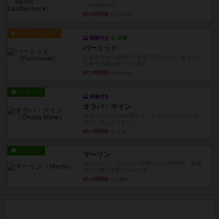
『Leathernec...
約13時間前
by Chaco
ルール/インスト
画像付き
充実
パーミッド
おばあちゃんは猫が大好きです!しかし、あまりに
も多くの猫を飼っているた...
約13時間前
by jurong
レビュー
画像付き
オラパ・マイン
お気に入りのplayte製です。オラパスペースから
やり、気に入りました...
約13時間前
by くみ
レビュー
マーリン
４人プレイ。インスト1時間プレイ2時間半。結構
ダイス運と手札のカード運...
約14時間前
by oliber