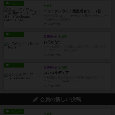
レビュー
充実
ニュークレウム：後援者セット（拡張）
■ 能力実験Aコスト：3VP契約を履行した時に、そ
の報酬をもう1度得る...
約1年前
の投稿
レビュー
画像付き
充実
おろかな牛
ルールは簡単、でも場は大混乱？笑いの飛び交う
カードゲーム「おろかな牛」...
約1年前
の投稿
レビュー
画像付き
充実
コンコルディア
手札構築と盤面の広がりが見事に融合する「コン
コルディア」 ※基本マップ...
約1年前
の投稿
会員の新しい投稿
レビュー
充実