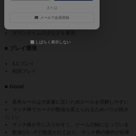
または
重ゲーが好き
論理的に考える要素が好き
メールで会員登録
運要素とプレイ時間のバランスを重視
ダウンタイムの少なさを重視
しばらく表示しない
■ プレイ環境
4人プレイ
初回プレイ
■ Good
基本ルールは大富豪に近いためルールを理解しやすい
マッチ棒でカードの数値を変えられるためパスが続き
にくい
マッチ棒が手に入りやすく、ゲームの軸になっている
数値が1～Fで構成されており、マッチ棒の操作が効果