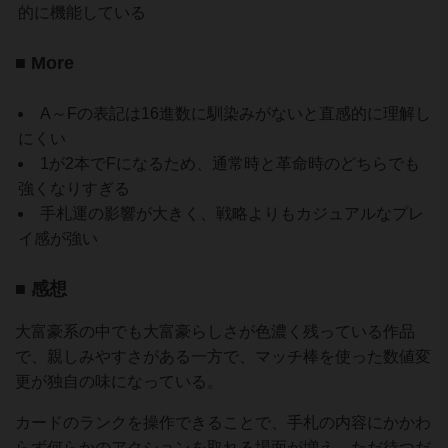
的に機能している
■ More
A～Fの表記は16進数に馴染みがないと直感的に理解し
にくい
1が2本でFになるため、通常時と革命時のどちらでも
強くなりすぎる
手札運の影響が大きく、戦略よりもカジュアルなプレ
イ感が強い
■ 感想
大富豪系の中でも大富豪らしさが色濃く残っている作品
で、親しみやすさがある一方で、マッチ棒を使った数値変
更が独自の味になっている。
カードのランクを操作できることで、手札の内容にかかわ
らず何らかのアクションを取れる場面が増え、ただ待つだ