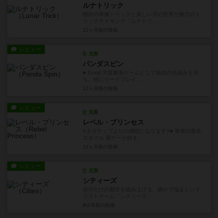
ルナトリック
独自の準備トリックと美しい月の世界が魅力のト
リックテイキング「ルナトリ...
12ヶ月前
の投稿
レビュー
充実
パンダスピン
■ Good 大富豪系ゲームとして独自の仕組みを持
ち、特にリードプレイ...
12ヶ月前
の投稿
レビュー
充実
レベル・プリンセス
※ネガティブよりの感想になります※■ 筆者の基本
スタイル 重ゲーが好き...
12ヶ月前
の投稿
レビュー
充実
シティーズ
自分だけの都市を組み上げる、静かで悩ましいド
ラフトゲーム「シティーズ」...
約1年前
の投稿