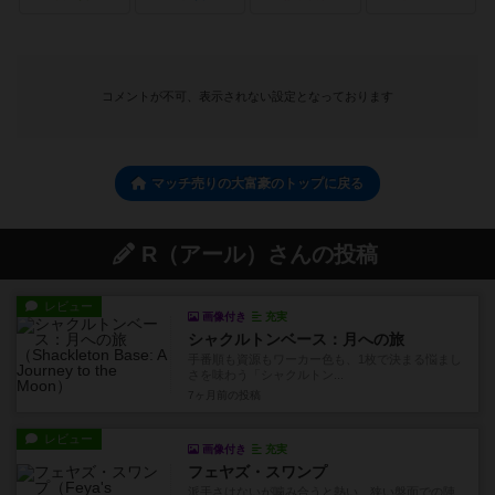
コメントが不可、表示されない設定となっております
マッチ売りの大富豪のトップに戻る
R（アール）さんの投稿
レビュー
画像付き
充実
シャクルトンベース：月への旅
手番順も資源もワーカー色も、1枚で決まる悩まし
さを味わう「シャクルトン...
7ヶ月前
の投稿
レビュー
画像付き
充実
フェヤズ・スワンプ
派手さはないが噛み合うと熱い、狭い盤面での陣