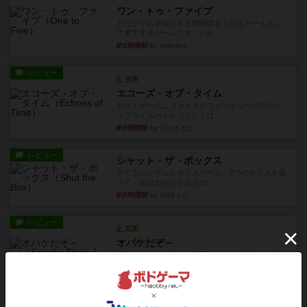
ワン・トゥ・ファイブ
とにかくお手軽にすき間時間をうめるゲームとし
て重宝するゲームです。いわ...
約1時間前
by nabekoh
レビュー
充実
エコーズ・オブ・タイム
カードゲームにファイナルファンタジーのアクテ
ィブタイムバトル（もしくは...
約5時間前
by ジェイとと
レビュー
シャット・ザ・ボックス
とてもシンプルなダイスゲーム。2つのダイスを振
って、出目の合計を自分の...
約5時間前
by OSAっち
レビュー
充実
オバケだぞ～
対人アナログプレイ。簡単なルールで誰とでも遊
べるゲーム。こんなの子ども...
約6時間前
by おーちゃん
レビュー