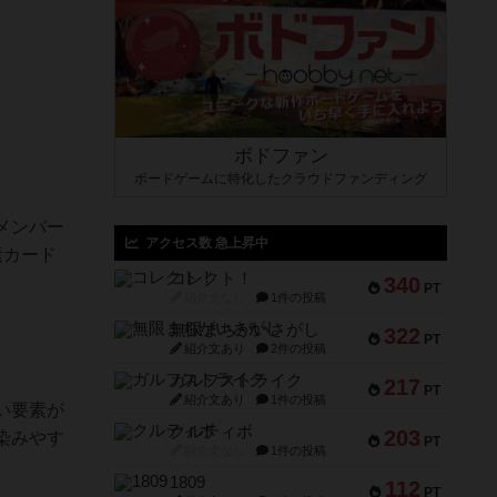
ボドファン
ボードゲームに特化したクラウドファンディング
メンバー
アクセス数 急上昇中
素カード
コレクト！
340
PT
紹介文なし
1件の投稿
無限まちがいさがし
322
PT
紹介文あり
2件の投稿
ガルフストライク
217
PT
紹介文あり
1件の投稿
い要素が
クルティボ
203
染みやす
PT
紹介文なし
1件の投稿
1809
112
PT