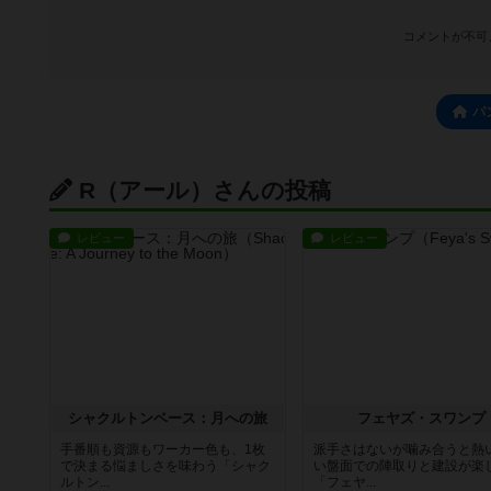
コメントが不可
パ
R（アール）さんの投稿
レビュー
レビュー
シャクルトンベース：月への旅
フェヤズ・スワンプ
手番順も資源もワーカー色も、1枚
派手さはないが噛み合うと熱
で決まる悩ましさを味わう「シャク
い盤面での陣取りと建設が楽
ルトン...
「フェヤ...