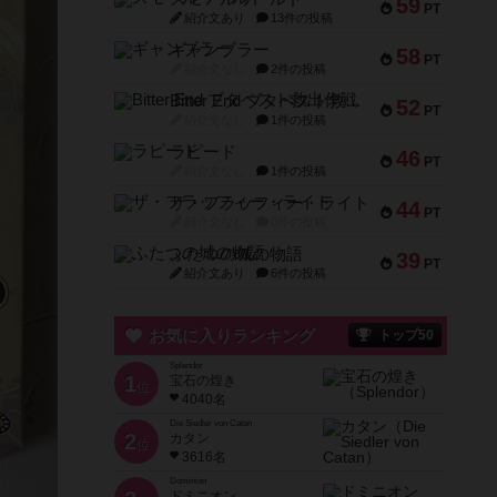
59
PT
紹介文あり
13件の投稿
ギャンブラー
58
PT
紹介文なし
2件の投稿
Bitter End ブタペスト救出作戦
52
PT
紹介文なし
1件の投稿
ラピード
46
PT
紹介文なし
1件の投稿
ザ・フラッフィー・ライト
44
PT
紹介文なし
0件の投稿
ふたつの城の物語
39
PT
紹介文あり
6件の投稿
お気に入りランキング
トップ50
Splendor
1
宝石の煌き
位
4040名
Die Siedler von Catan
2
カタン
位
3616名
Dominion
ドミニオン