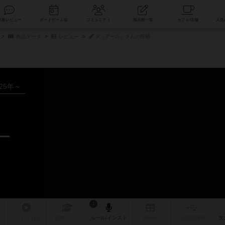
索
新着レビュー
ボードゲーム会
コミュニティ
掲示板一覧
作品データ
レビュー
R（アール）さんの投稿
025年～
ー
1
リプレイ
日記
戦略
・コツ
ルール
/インスト
掲示板
拡張/関連
作
次