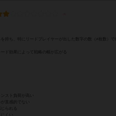
みを持ち、特にリードプレイヤーが出した数字の数（≠枚数）で
カード効果によって戦略の幅が広がる
インスト負荷が高い
ルが直感的でない
感じられる
てにくい