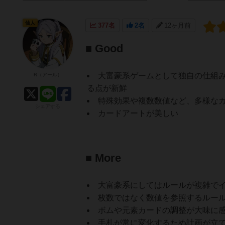
仙人
377名
2名
12ヶ月前
■ Good
大富豪系ゲームとして独自の仕組
R（アール）
る点が新鮮
特殊効果や複数数値など、多様な
シェアする
カードアートが美しい
■ More
大富豪系にしてはルールが複雑で
枚数ではなく数値を参照するルー
ボムや元素カードの調整が大味に
手札が常に変化するため計画が立