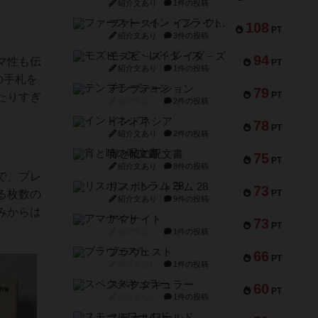
紹介文あり
1件の投稿
ファースト・イン・フライト
108
PT
紹介文あり
3件の投稿
モズビ－ズ・レイダ－ズ
94
マ性も伝
PT
紹介文あり
1件の投稿
の手札を
テンプテーション
79
PT
たりすぎ
紹介文なし
2件の投稿
インドネシア
78
PT
紹介文あり
2件の投稿
宵と暁の呪文書
75
PT
紹介文あり
8件の投稿
で、プレ
リスボン・トラム 28
73
る枚数の
PT
紹介文あり
9件の投稿
みからは
アマナイト
73
PT
紹介文なし
1件の投稿
ブラヴェスト
66
PT
紹介文なし
1件の投稿
スペクタキュラー
60
PT
紹介文なし
1件の投稿
スモールワールド