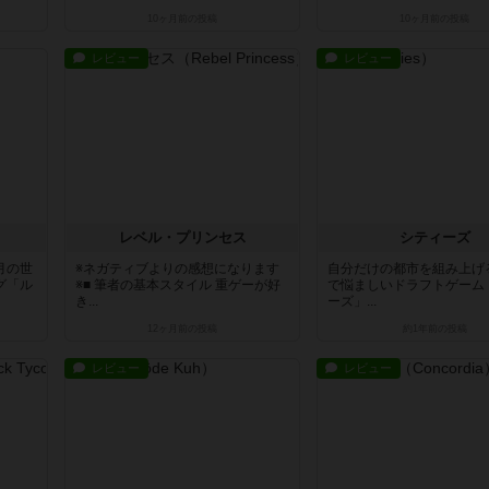
10ヶ月前
の投稿
10ヶ月前
の投稿
レビュー
レビュー
レベル・プリンセス
シティーズ
月の世
※ネガティブよりの感想になります
自分だけの都市を組み上げ
グ「ル
※■ 筆者の基本スタイル 重ゲーが好
で悩ましいドラフトゲーム
き...
ーズ」...
12ヶ月前
の投稿
約1年前
の投稿
レビュー
レビュー