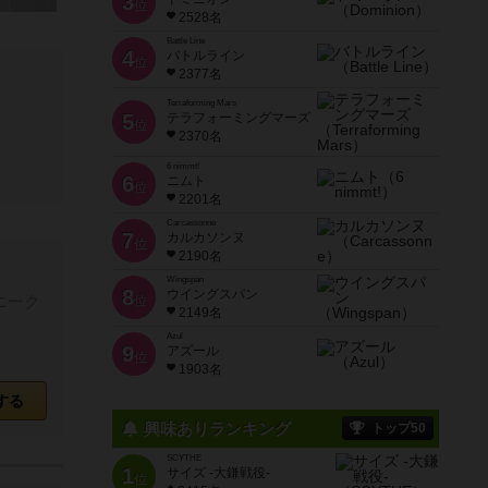
3
位
2528名
Battle Line
4
バトルライン
位
2377名
Terraforming Mars
5
テラフォーミングマーズ
位
2370名
6 nimmt!
6
ニムト
位
2201名
Carcassonne
7
カルカソンヌ
位
2190名
Wingspan
8
ウイングスパン
ニーク
位
2149名
Azul
9
アズール
位
1903名
する
興味ありランキング
トップ50
SCYTHE
1
サイズ -大鎌戦役-
位