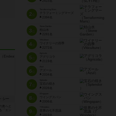
2415名
Terraforming Mars
2
テラフォーミングマーズ
位
2394名
Stone Garden
3
枯山水
位
2281名
Viticulture
4
ワイナリーの四季
位
2272名
Agricola
5
アグリコラ
位
2119名
Azul
6
アズール
位
2034名
Splendor
7
宝石の煌き
位
2028名
Wingspan
8
ウイングスパン
・シー
位
2006名
の奥へと
7 Wonders
る「エン
9
世界の七不思議
位
1919名