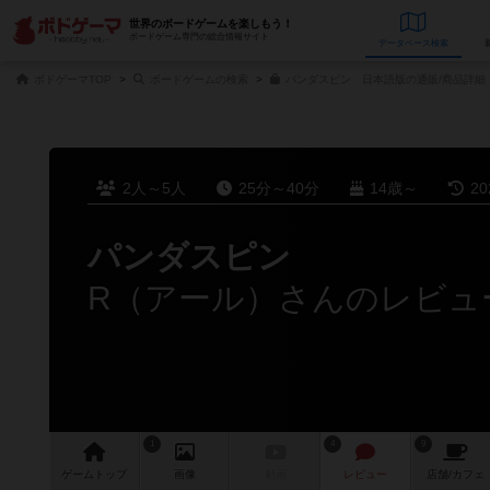
世界のボードゲームを楽しもう！
ボードゲーム専門の総合情報サイト
データベース
検
ボドゲーマTOP
ボードゲームの検索
パンダスピン 日本語版の通販/商品詳細
2人～5人
25分～40分
14歳～
2
パンダスピン
R（アール）さんのレビュ
1
4
9
ゲーム
トップ
画像
動画
レビュー
店舗/
カフェ