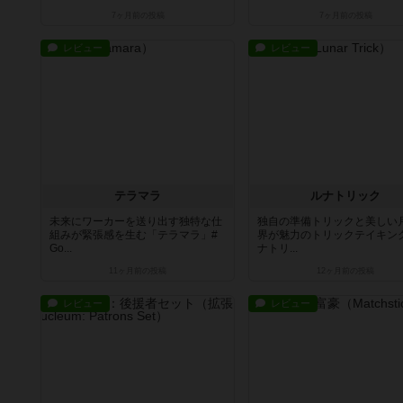
7ヶ月前
の投稿
7ヶ月前
の投稿
レビュー
レビュー
テラマラ
ルナトリック
未来にワーカーを送り出す独特な仕
独自の準備トリックと美しい
組みが緊張感を生む「テラマラ」#
界が魅力のトリックテイキン
Go...
ナトリ...
11ヶ月前
の投稿
12ヶ月前
の投稿
レビュー
レビュー