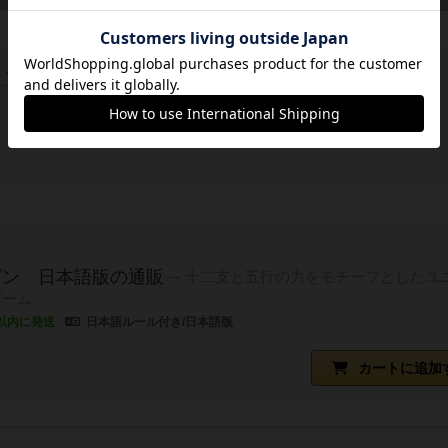
この投稿に
2
名が
ナイス！
しました
ピン 日本語版の通販
十二支と五行の力をモチーフとしたユ
ゲーム
以内に発送
日本語ルール付き/日本語版
カートに追加