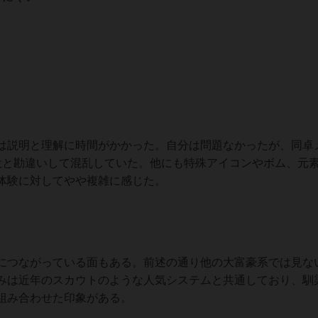
は説明と理解に時間がかかった。自分は問題なかったが、同卓
役と勘違いして混乱していた。他にも特殊アイコンやボム、元
体験に対してやや複雑に感じた。
につながっている面もある。前述の通り他の大富豪系では見な
みは近年のスカウトのような人気システムと共通しており、馴
組み合わせた印象がある。