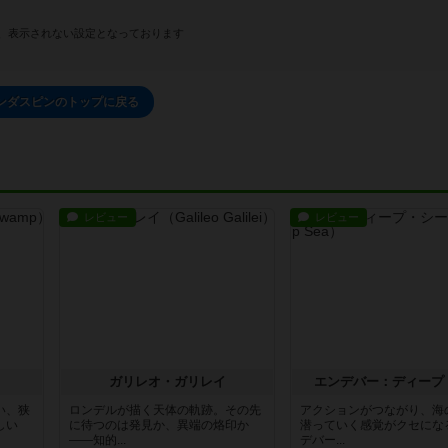
、表示されない設定となっております
ンダスピンのトップに戻る
レビュー
レビュー
ガリレオ・ガリレイ
エンデバー：ディープ
い、狭
ロンデルが描く天体の軌跡。その先
アクションがつながり、海
しい
に待つのは発見か、異端の烙印か
潜っていく感覚がクセにな
――知的...
デバー...