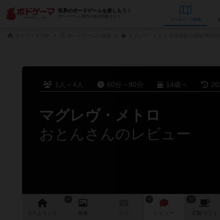
世界のボードゲームを楽しもう！
ボードゲーム専門の総合情報サイト
データベース
検
ボドゲーマTOP
ボードゲームの検索
マグレヴ・メトロ 日本語版の通販/商品詳
1人～4人
60分～90分
14歳～
2
マグレヴ・メトロ
おとんさんのレビュー
4
7
32
ゲーム
トップ
画像
動画
レビュー
店舗/
カフェ