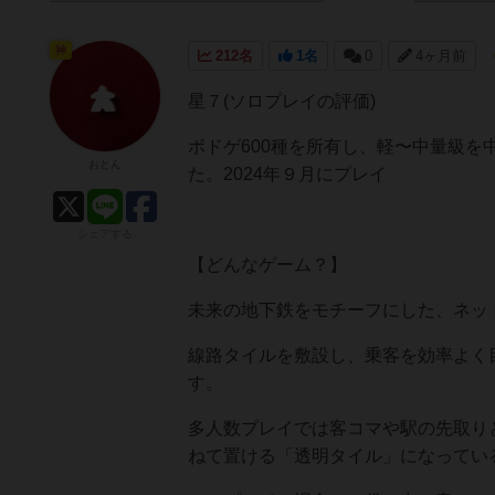
神
212名
1名
0
4ヶ月前
星７(ソロプレイの評価)
ボドゲ600種を所有し、軽〜中量級
おとん
た。2024年９月にプレイ
シェアする
【どんなゲーム？】
未来の地下鉄をモチーフにした、ネッ
線路タイルを敷設し、乗客を効率よく
す。
多人数プレイでは客コマや駅の先取り
ねて置ける「透明タイル」になってい