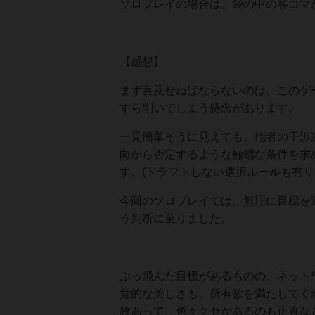
ソロプレイの場合は、袋の中の客コマ
【感想】
まず言及せねばならないのは、このゲ
すら削いでしまう懸念があります。
一見簡単そうに見えても、他者の干渉
向から否定するような極端な条件を求
す。(ドラフトしない選択ルールも有り
今回のソロプレイでは、無理に目標を
う判断に至りました。
ぶっ飛んだ目標があるものの、ネット
覚的な美しさも、所有欲を満たしてく
枚あって、色々クセがあるのも正直な