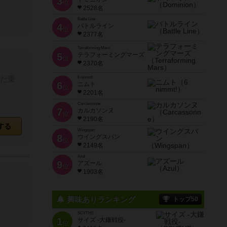
3
位
2528名
Battle Line
4
バトルライン
位
2377名
Terraforming Mars
5
テラフォーミングマーズ
位
2370名
だ乗
6 nimmt!
6
ニムト
位
2201名
Carcassonne
7
カルカソンヌ
位
2190名
する
Wingspan
8
ウイングスパン
位
2149名
Azul
9
アズール
位
1903名
興味ありランキング
トップ50
SCYTHE
1
サイズ -大鎌戦役-
位