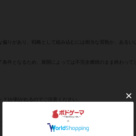
端な偏りがあり、戦略として組み込むには相当な習熟か、あるい
終了条件となるため、展開によっては不完全燃焼のまま終わって
ント？)が剥がれるのでご注意ください。
この投稿に
1
名が
ナイス！
しました