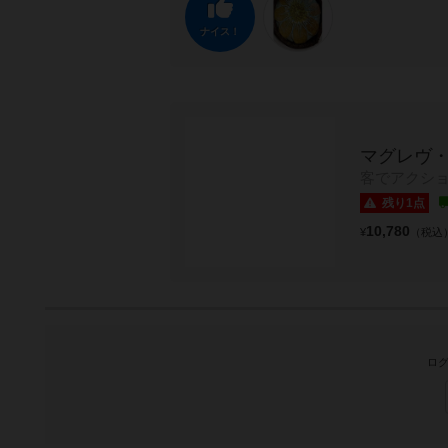
ナイス！
マグレヴ・
客でアクショ
残り1点
10,780
¥
（税込
ログ