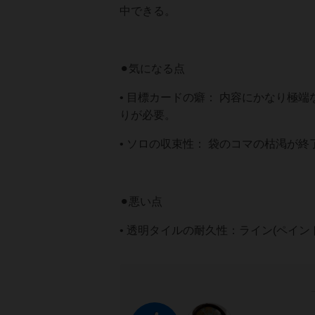
中できる。
⚫︎気になる点
• 目標カードの癖： 内容にかなり極
りが必要。
• ソロの収束性： 袋のコマの枯渇が
⚫︎悪い点
• 透明タイルの耐久性：ライン(ペイ