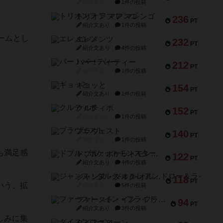
紹介文なし
1件の投稿
トリオンフ ア マレンゴ
236
PT
紹介文あり
1件の投稿
ームとし
エレメンツ
232
PT
紹介文あり
4件の投稿
バー！パーティー
212
PT
紹介文なし
1件の投稿
ギョッと
154
PT
紹介文あり
1件の投稿
クルティボ
152
PT
紹介文なし
1件の投稿
ブラヴェスト
140
PT
紹介文なし
1件の投稿
も満足感
ドブル：ポケットモンスター
122
PT
紹介文あり
4件の投稿
ジャンヌ・ダルク-オルレアン ドロー＆ライト
118
PT
いう、拡
紹介文なし
5件の投稿
ファースト・イン・フライト
94
PT
紹介文あり
3件の投稿
しみに集
ダイススローン