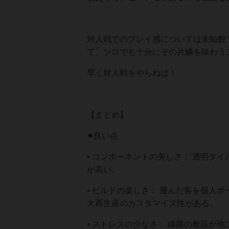
対人戦でのプレイ感については未知数
て、ソロでも十分にその片鱗を味わう
早く対人戦をやらねば！
【まとめ】
⚫︎良い点
• コンポーネントの美しさ： 透明タ
が高い。
• ビルドの楽しさ： 運んだ客を個人
大再生産のカスタマイズ性がある。
• ストレスの少なさ： 線路の敷設が