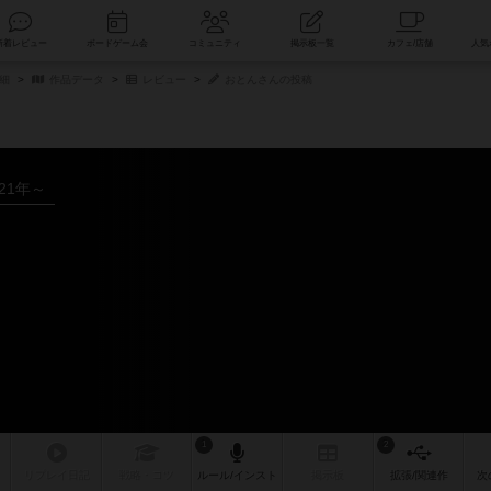
索
新着レビュー
ボードゲーム会
コミュニティ
掲示板一覧
細
作品データ
レビュー
おとんさんの投稿
021年～
1
2
リプレイ
日記
戦略
・コツ
ルール
/インスト
掲示板
拡張/関連
作
次