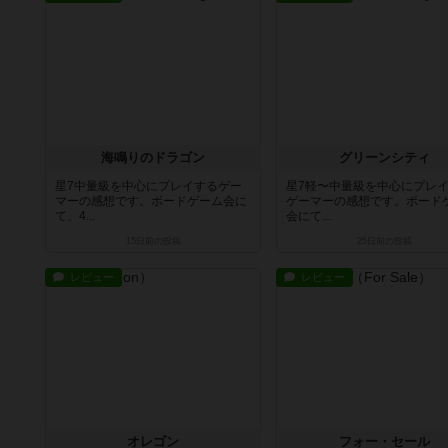
海鳴りのドラゴン
グリーンシティ
星7中量級を中心にプレイするゲー
星7軽〜中量級を中心にプレ
マーの感想です。ボードゲーム会に
ゲーマーの感想です。ボード
て、4...
会にて...
15日前
の投稿
25日前
の投稿
レビュー
レビュー
オレゴン
フォー・セール