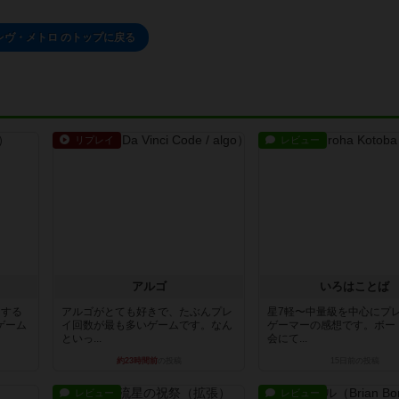
レヴ・メトロ のトップに戻る
リプレイ
レビュー
アルゴ
いろはことば
イする
アルゴがとても好きで、たぶんプレ
星7軽〜中量級を中心にプ
ゲーム
イ回数が最も多いゲームです。なん
ゲーマーの感想です。ボー
といっ...
会にて...
約23時間前
の投稿
15日前
の投稿
レビュー
レビュー