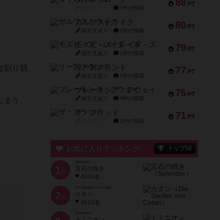
88
PT
紹介文なし
1件の投稿
ガルフストライク
80
PT
紹介文あり
1件の投稿
モズビ－ズ・レイダ－ズ
79
PT
紹介文あり
1件の投稿
リー対グラント
は割り切
77
PT
紹介文あり
1件の投稿
ブレーキング・アウェイ
75
PT
紹介文あり
4件の投稿
しまう。
ザ・フラッド
71
PT
紹介文なし
1件の投稿
お気に入りランキング
トップ50
Splendor
1
宝石の煌き
位
4040名
Die Siedler von Catan
2
カタン
位
3616名
Dominion
ドミニオン