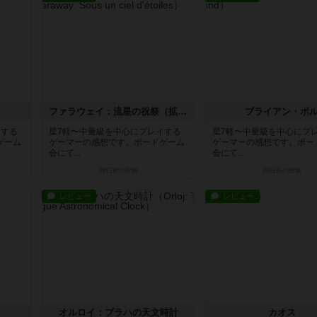
ファラウェイ：流星の祝祭（拡張）
ブライアン・ボ
イする
星7軽〜中量級を中心にプレイする
星7軽〜中量級を中心にプ
ゲーム
ゲーマーの感想です。ボードゲーム
ゲーマーの感想です。ボー
会にて...
会にて...
28日前
の投稿
29日前
の投稿
レビュー
レビュー
オルロイ：プラハの天文時計
カオス