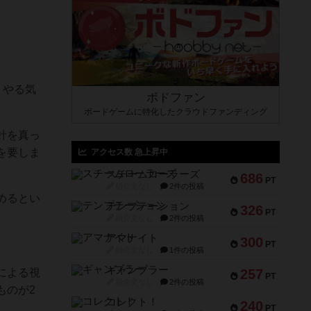
、やる気
ボドファン
ボードゲームに特化したクラウドファンディング
針を真っ
を要しま
アクセス数 急上昇中
スチームローラーズ
686
PT
紹介文なし
2件の投稿
めるとい
テンプテーション
326
PT
紹介文なし
2件の投稿
アマナイト
300
PT
紹介文なし
1件の投稿
ギャンブラー
による視
257
PT
紹介文なし
2件の投稿
ものが2
コレクト！
240
PT