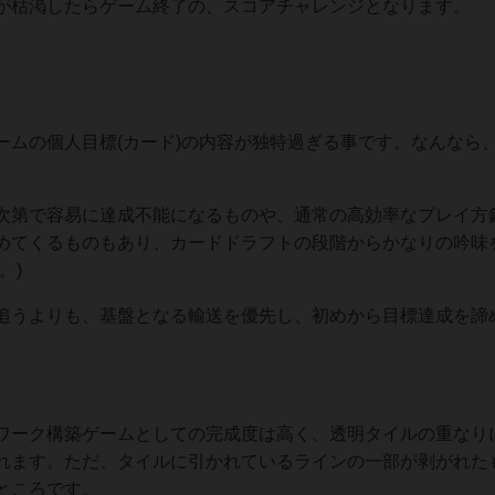
が枯渇したらゲーム終了の、スコアチャレンジとなります。
ームの個人目標(カード)の内容が独特過ぎる事です。なんなら
次第で容易に達成不能になるものや、通常の高効率なプレイ方
めてくるものもあり、カードドラフトの段階からかなりの吟味
。)
追うよりも、基盤となる輸送を優先し、初めから目標達成を諦
ワーク構築ゲームとしての完成度は高く、透明タイルの重なり
れます。ただ、タイルに引かれているラインの一部が剥がれた
ところです。