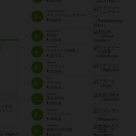
2415名
Terraforming Mars
2
テラフォーミングマーズ
位
2394名
Stone Garden
3
枯山水
位
2281名
Viticulture
4
ワイナリーの四季
位
2272名
Agricola
5
アグリコラ
位
2119名
Azul
6
アズール
位
2035名
Splendor
7
宝石の煌き
位
2028名
レイする
Wingspan
ドゲーム
8
ウイングスパン
位
2006名
7 Wonders
9
世界の七不思議
位
1919名