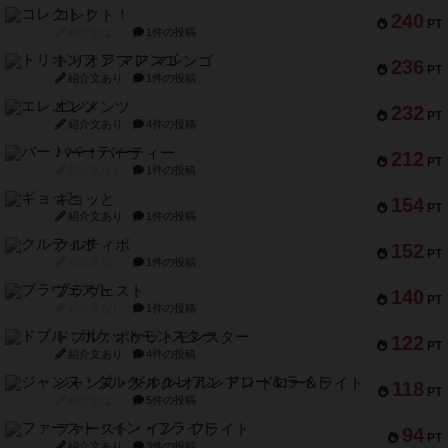
コレクト！
240
PT
紹介文なし
1件の投稿
トリオンフ ア マレンゴ
236
PT
紹介文あり
1件の投稿
エレメンツ
232
PT
紹介文あり
4件の投稿
バー！パーティー
212
PT
紹介文なし
1件の投稿
ギョッと
154
PT
紹介文あり
1件の投稿
クルティボ
152
PT
紹介文なし
1件の投稿
ブラヴェスト
140
PT
紹介文なし
1件の投稿
ドブル：ポケットモンスター
122
PT
紹介文あり
4件の投稿
ジャンヌ・ダルク-オルレアン ドロー＆ライト
118
PT
紹介文なし
5件の投稿
ファースト・イン・フライト
94
PT
紹介文あり
3件の投稿