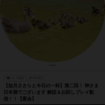
plaaay
プレイ/実況
4年弱前
【如月ささらと今日の一杯】第二回！ 神さま
日本酒でございます 解説＆お試しプレイ配
信！！【宴会】