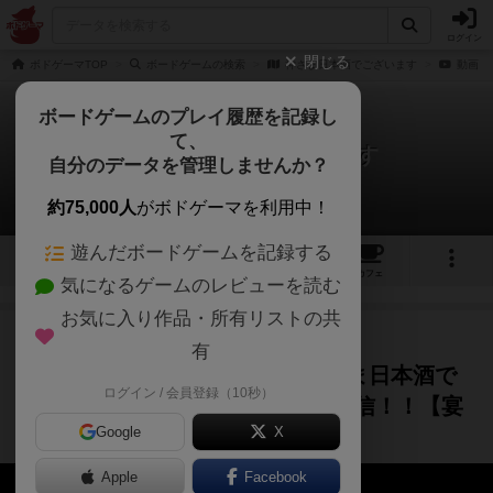
ログイン
閉じる
ボドゲーマTOP
ボードゲームの検索
神さま日本酒でございます
動画
ボードゲームのプレイ履歴を記録し
て、
神さま日本酒でございます
自分のデータを管理しませんか？
3件の動画
約75,000人
がボドゲーマを利用中！
遊んだボードゲームを記録する
7
3
24
9
トップ
画像
動画
レビュー
カフェ
気になるゲームのレビューを読む
お気に入り作品・所有リストの共
プレイ/実況
4年弱前
有
【如月ささらと今日の一杯】神さま日本酒で
ログイン / 会員登録（10秒）
ございます 解説＆お試しプレイ配信！！【宴
Google
X
会】
Apple
Facebook