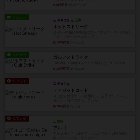
約9時間前
by おーちゃん
レビュー
画像付き
充実
ホットストリーク
星7軽〜中量級を中心にプレイするゲーマーの感想
です。ボードゲーム会にて...
約16時間前
by おとん
レビュー
ガルフストライク
1983年にVictory Gamesが出版した『Gulf Strik...
約16時間前
by Chaco
リプレイ
画像付き
ディジットコード
やっぱり論理ゲームは面白い。息子とリプレイし
ました。息子の勝ち。これリ...
約16時間前
by くみ
リプレイ
充実
アルゴ
アルゴがとても好きで、たぶんプレイ回数が最も
多いゲームです。なんといっ...