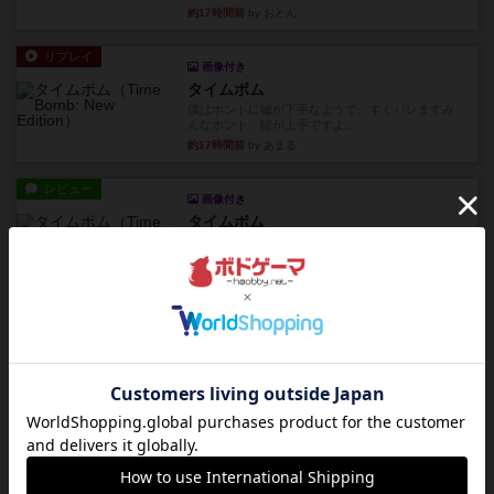
約17時間前
by おとん
リプレイ
画像付き
タイムボム
僕はホントに嘘が下手なようで、すぐバレますみ
んなホント、嘘が上手ですよ...
約17時間前
by あまる
レビュー
画像付き
タイムボム
まず簡単で軽い！大人数で遊べる！それなのに小
箱！何より楽しい！！正体隠...
約17時間前
by あまる
レビュー
充実
1809
ケビン・ザッカーがデザインした１ヘクス=２マイ
ルの戦役級シリーズは以下...
約17時間前
by Chaco
ルール/インスト
画像付き
充実
クマタ