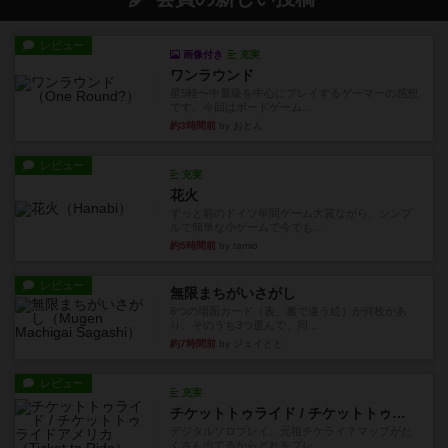
レビュー
画像付き
充実
ワンラウンド
星5軽〜中量級を中心にプレイするゲーマーの感想
です。今回はボードゲーム...
約3時間前
by おとん
レビュー
充実
花火
ずっと前のドイツ年間ゲーム大賞ながら、シンプ
ルで簡単な小ゲームで今でも...
約5時間前
by tamio
レビュー
無限まちがいさがし
6つの場面カード（表、裏で違う絵）が何枚かあ
り、そのうち3つ選んで、同...
約7時間前
by ジェイとと
レビュー
充実
チケットトゥライド / チケットトゥライドアメリカ
デジタルソロプレイ。元祖チケライ？マップがた
くさん出てるからどれをプレ...