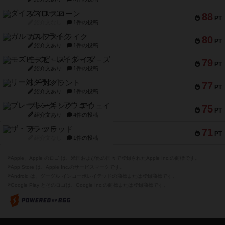
ダイススローン
88
PT
紹介文なし
1件の投稿
ガルフストライク
80
PT
紹介文あり
1件の投稿
モズビ－ズ・レイダ－ズ
79
PT
紹介文あり
1件の投稿
リー対グラント
77
PT
紹介文あり
1件の投稿
ブレーキング・アウェイ
75
PT
紹介文あり
4件の投稿
ザ・フラッド
71
PT
紹介文なし
1件の投稿
※Apple、Apple のロゴ は、米国および他の国々で登録されたApple Inc.の商標です。
※App Store は、Apple Inc.のサービスマークです。
※Android は、グーグル インコーポレイテッドの商標または登録商標です。
※Google Play とそのロゴは、Google Inc.の商標または登録商標です。