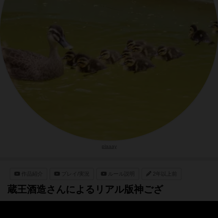
plaaay
作品紹介
プレイ/実況
ルール説明
2年以上前
蔵王酒造さんによるリアル版神ござ