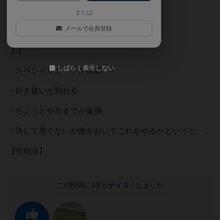
・記憶系は新鮮だった
または
メールで会員登録
・世界観がよい
【-】
しばらく表示しない
・スペシャルカードが陳腐
・好き嫌いが別れる
・ちょっとやるまでが面倒
・決して悪くないが他をおいてこれをやるかというと、、
【売却済】
この投稿に
1
名が
ナイス！
しました