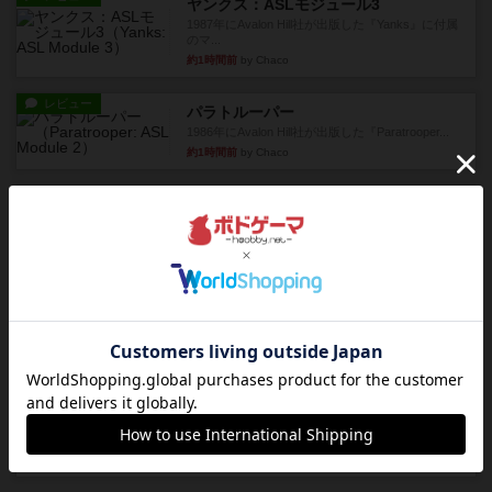
ヤンクス：ASLモジュール3
1987年にAvalon Hill社が出版した『Yanks』に付属
のマ...
約1時間前
by Chaco
レビュー
パラトルーパー
1986年にAvalon Hill社が出版した『Paratrooper...
約1時間前
by Chaco
レビュー
ビヨンド・バロー：ASLモジュール1
1985年にAvalon Hill社が出版した『Beyond Valo...
約1時間前
by Chaco
レビュー
パルチザン：ASLモジュール4
『Squad Leader』用の追加マップとして発売され
たマップ#10...
約2時間前
by Chaco
レビュー
ドミニオン：海辺
ドミニオン拡張第３弾で、主に持続カードが追加
されます。今弾以前のドミニ...
約2時間前
by aki