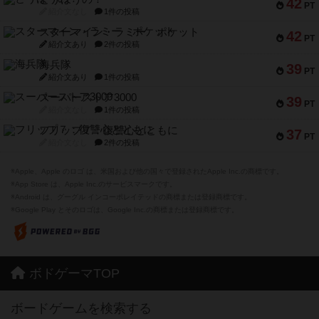
42
PT
紹介文なし
1件の投稿
スターマイン・ラミー ポケット
42
PT
紹介文あり
2件の投稿
海兵隊
39
PT
紹介文あり
1件の投稿
スーパーストア3000
39
PT
紹介文なし
1件の投稿
フリップ７：復讐心とともに
37
PT
紹介文なし
2件の投稿
※Apple、Apple のロゴ は、米国および他の国々で登録されたApple Inc.の商標です。
※App Store は、Apple Inc.のサービスマークです。
※Android は、グーグル インコーポレイテッドの商標または登録商標です。
※Google Play とそのロゴは、Google Inc.の商標または登録商標です。
ボドゲーマTOP
ボードゲームを検索する