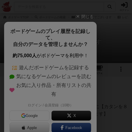
ログイン
閉じる
ボドゲーマTOP
ボードゲームの検索
神さま日本酒でございます
レビュ
ボードゲームのプレイ履歴を記録し
て、
神さま日本酒でございます
自分のデータを管理しませんか？
hasさんのレビュー
約75,000人
がボドゲーマを利用中！
遊んだボードゲームを記録する
7
3
24
9
トップ
画像
動画
レビュー
カフェ
気になるゲームのレビューを読む
お気に入り作品・所有リストの共
406名
1名
0
約4年前
有
ログイン / 会員登録（10秒）
個人的総合評価【58点】★全レビュー冒頭に【カタンを８
０点として１００点満点で採点を行っています】
Google
X
【＋】
Apple
Facebook