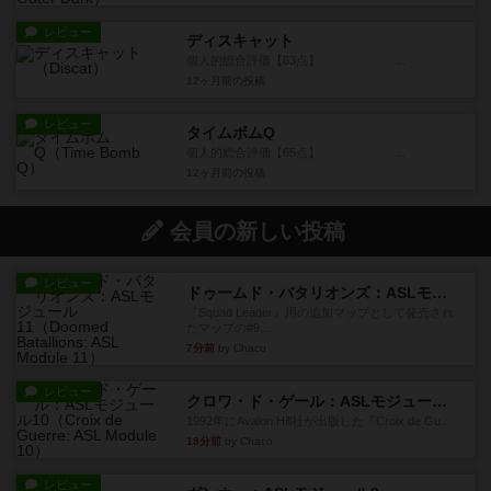
レビュー
ディスキャット
個人的総合評価【63点】 ...
12ヶ月前
の投稿
レビュー
タイムボムQ
個人的総合評価【65点】 ...
12ヶ月前
の投稿
会員の新しい投稿
レビュー
ドゥームド・バタリオンズ：ASLモジュール11
『Squad Leader』用の追加マップとして発売され
たマップの#9...
7分前
by Chaco
レビュー
クロワ・ド・ゲール：ASLモジュール10
1992年にAvalon Hill社が出版した『Croix de Gu...
19分前
by Chaco
レビュー