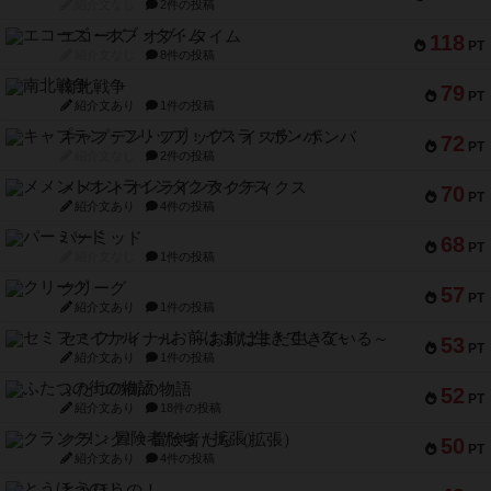
紹介文なし
2件の投稿
エコーズ・オブ・タイム
118
PT
紹介文なし
8件の投稿
南北戦争
79
PT
紹介文あり
1件の投稿
キャプテン・フリップ：イスラ・ボンバ
72
PT
紹介文なし
2件の投稿
メメントオンラインタクティクス
70
PT
紹介文あり
4件の投稿
パーミッド
68
PT
紹介文なし
1件の投稿
クリーグ
57
PT
紹介文あり
1件の投稿
セミファイナル ～お前はまだ生きている～
53
PT
紹介文あり
1件の投稿
ふたつの街の物語
52
PT
紹介文あり
18件の投稿
クランク! ：冒険者たち（拡張）
50
PT
紹介文あり
4件の投稿
とうほうの！