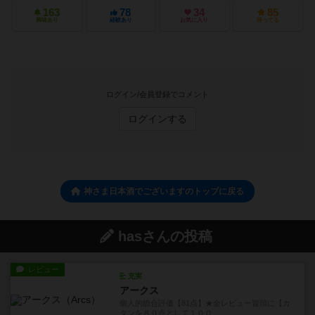
163
78
34
85
興味あり
経験あり
お気に入り
持ってる
ログイン/会員登録でコメント
ログインする
神さま日本酒でございますのトップに戻る
hasさんの投稿
レビュー
充実
アークス
個人的総合評価【81点】★全レビュー冒頭に【カ
タンを８０点として１００...