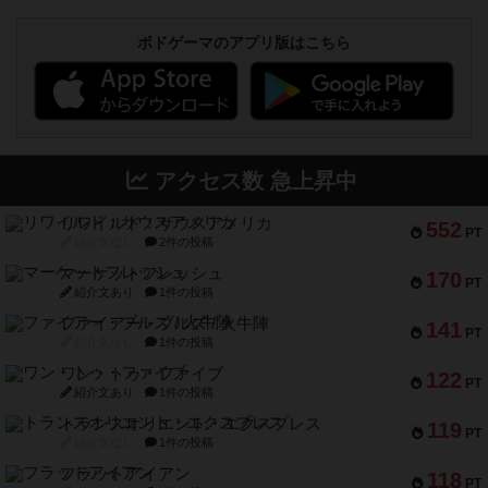
ボドゲーマのアプリ版はこちら
アクセス数 急上昇中
リワイルド：サウスアメリカ
552
PT
紹介文なし
2件の投稿
マーケットフレッシュ
170
PT
紹介文あり
1件の投稿
ファイアー・ブルズ / 火牛陣
141
PT
紹介文なし
1件の投稿
ワン・トゥ・ファイブ
122
PT
紹介文あり
1件の投稿
トランスオリエント・エクスプレス
119
PT
紹介文なし
1件の投稿
フラットアイアン
118
PT