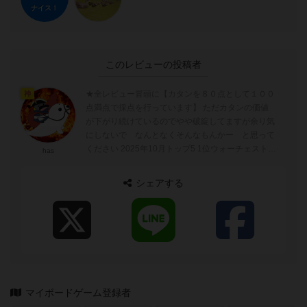
ナイス！
このレビューの投稿者
★全レビュー冒頭に【カタンを８０点として１００
神
点満点で採点を行っています】 ただカタンの価値
が下がり続けているのでやや破綻してますが余り気
にしないで なんとなくそんなもんかー と思って
ください 2025年10月トップ5 1位ウォーチェスト
has
（まーちぇすと） 2位r...
シェアする
マイボードゲーム登録者