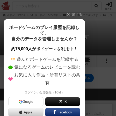
ログイン
閉じる
ボドゲーマTOP
ボードゲームの検索
神さま日本酒でございます
リプレ
ボードゲームのプレイ履歴を記録し
て、
神さま日本酒でございます
自分のデータを管理しませんか？
0件のリプレイ日記
約75,000人
がボドゲーマを利用中！
遊んだボードゲームを記録する
7
3
24
9
トップ
画像
動画
レビュー
カフェ
気になるゲームのレビューを読む
お気に入り作品・所有リストの共
神さま日本酒でございますのトップに戻る
有
ログイン / 会員登録（10秒）
会員の新しい投稿
Google
X
レビュー
ふたつの街の物語
Apple
Facebook
タイルを4×4で並べて街づくりします。ただし、