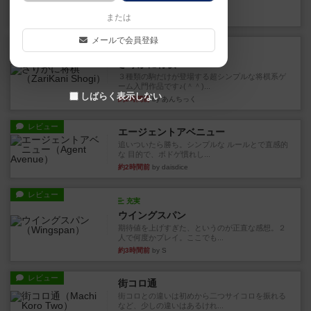
街は各プレイヤーの間にあ...
約1時間前
by ジェイとと
または
メールで会員登録
ルール/インスト
画像付き
ざりかに将棋
３種類の駒だけが登場する超シンプルな将棋系ゲ
ーム入門作品です♪(＾＾)...
しばらく表示しない
約2時間前
by あんちっく
レビュー
エージェントアベニュー
追いついたら勝ち。シンプルな ルールとで直感的
な 目的で、ボドゲ慣れし...
約2時間前
by daisdice
レビュー
充実
ウイングスパン
期待値を上げすぎた、というのが正直な感想。２
人で何度かプレイ。ここでも...
約3時間前
by S
レビュー
街コロ通
街コロとの違いは初めから二つサイコロを振れる
など、少しの違いはあるけれ...