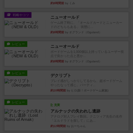
約8時間前
by くみ
戦略やコツ
ニューオールド
ゲーム終了時に、「オールドカードとニューカー
ドのどちらもある」 状態に...
約8時間前
by オグランド（Oguland）
レビュー
ニューオールド
ボードゲームを1,000個以上持っているユーザー視
点で良かった点と悪か...
約8時間前
by オグランド（Oguland）
レビュー
デクリプト
プレイ感がしっかりしてるから、超ボードゲーム
やったなって感じ。パーティ...
約10時間前
by ヒロ(新！ボードゲーム家族)
レビュー
充実
アルナックの失われし遺跡
アナログ対人プレイ数回。クニツィア先生の名作
「エルドラドを探して」にあ...
約12時間前
by おーちゃん