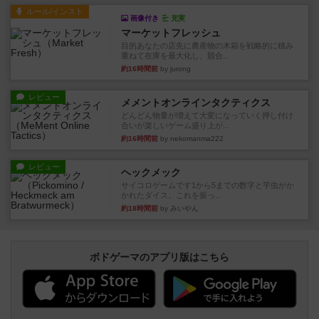
ルール/インスト
画像付き
充実
マーケットフレッシュ
目的あなたの店先に農産物の木箱を戦略的に積み
重ねて在庫を最大化し、競合...
約16時間前
by jurong
レビュー
メメントオンラインタクティクス
どんどん物量が増えて大変になっていく押し付け
合いが楽しいゲーム盛り上が...
約16時間前
by nekomanma222
レビュー
ヘックメック
サイコロゲームです1から5までの数字と芋虫がか
かれたダイス。これを振っ...
約18時間前
by みいやん
ボドゲーマのアプリ版はこちら