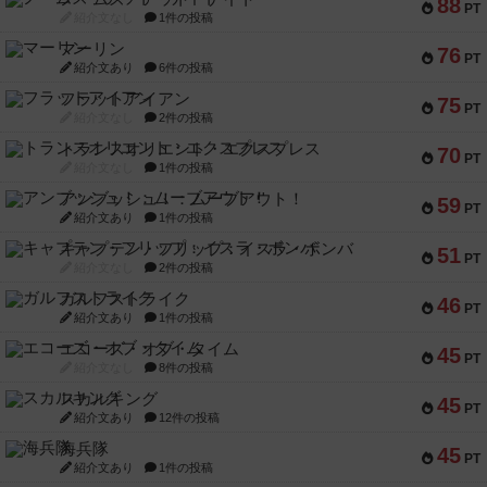
88
PT
紹介文なし
1件の投稿
マーリン
76
PT
紹介文あり
6件の投稿
フラットアイアン
75
PT
紹介文なし
2件の投稿
トランスオリエント・エクスプレス
70
PT
紹介文なし
1件の投稿
アンブッシュ！：ムーブアウト！
59
PT
紹介文あり
1件の投稿
キャプテン・フリップ：イスラ・ボンバ
51
PT
紹介文なし
2件の投稿
ガルフストライク
46
PT
紹介文あり
1件の投稿
エコーズ・オブ・タイム
45
PT
紹介文なし
8件の投稿
スカルキング
45
PT
紹介文あり
12件の投稿
海兵隊
45
PT
紹介文あり
1件の投稿