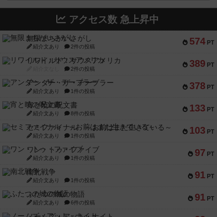
アクセス数 急上昇中
無限まちがいさがし
574
PT
紹介文あり
2件の投稿
リワイルド：サウスアメリカ
389
PT
紹介文なし
2件の投稿
アンダー・ザ・テーブラー
378
PT
紹介文あり
1件の投稿
宵と暁の呪文書
133
PT
紹介文あり
8件の投稿
セミファイナル ～お前はまだ生きている～
103
PT
紹介文あり
1件の投稿
ワン・トゥ・ファイブ
97
PT
紹介文あり
1件の投稿
南北戦争
91
PT
紹介文あり
1件の投稿
ふたつの城の物語
91
PT
紹介文あり
6件の投稿
ノームズ・アット・ナイト