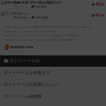
Bitter End ブタペスト救出作戦
45
PT
紹介文なし
1件の投稿
ドコジャン
42
PT
紹介文あり
10件の投稿
※Apple、Apple のロゴ は、米国および他の国々で登録されたApple Inc.の商標です。
※App Store は、Apple Inc.のサービスマークです。
※Android は、グーグル インコーポレイテッドの商標または登録商標です。
※Google Play とそのロゴは、Google Inc.の商標または登録商標です。
ボドゲーマTOP
ボードゲームを検索する
ボードゲームの新着レビュー
ボードゲーム会情報