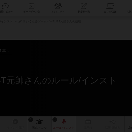
索
新着レビュー
ボードゲーム会
コミュニティ
掲示板一覧
/インスト
ヨシくん@ゲームバーRUST元帥さんの投稿
21年～
ST元帥さんのルール/インスト
2
1
リプレイ
日記
戦略
・コツ
ルール
/インスト
掲示板
拡張/関連
作
次