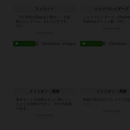
フィリット
シャドウレイダーズ
「3人対戦が死ぬほど面白い」を提
シャドウレイダース（Shado
唱したいゲーム。4人でも可です。
Raiders)プレイ人数：4-8 ...
3-4...
約7年前
の投稿
約7年前
の投稿
レビュー
レビュー
ドミニオン：陰謀
ドミニオン：異郷
基本セットの効果をさらに激しくし
再販が望まれるプレミアつき
たような効果が大きく、やや大味感
ット。
のある...
約7年前
の投稿
約7年前
の投稿