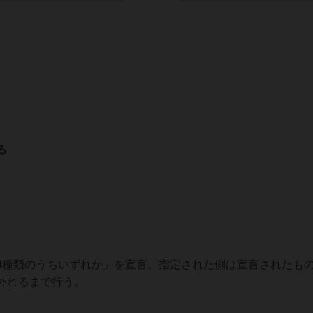
る
4種類のうちいずれか」を宣言。指定された側は宣言されたも
外れるまで行う。