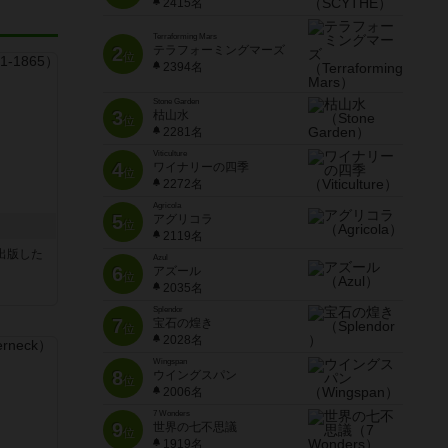
2415名
Terraforming Mars
2
テラフォーミングマーズ
位
2394名
Stone Garden
3
枯山水
位
2281名
Viticulture
4
ワイナリーの四季
位
2272名
Agricola
5
アグリコラ
位
2119名
sが出版した
Azul
6
アズール
位
2035名
Splendor
7
宝石の煌き
位
2028名
Wingspan
8
ウイングスパン
位
2006名
7 Wonders
9
世界の七不思議
位
1919名