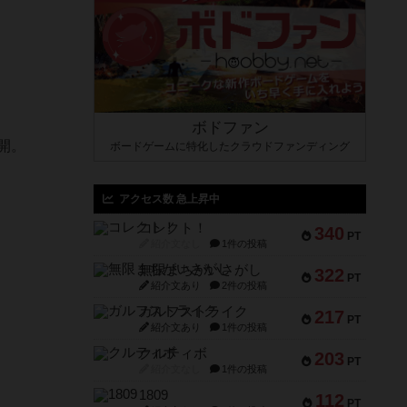
ボドファン
開。
ボードゲームに特化したクラウドファンディング
アクセス数 急上昇中
コレクト！
340
PT
紹介文なし
1件の投稿
無限まちがいさがし
322
PT
紹介文あり
2件の投稿
ガルフストライク
217
PT
紹介文あり
1件の投稿
クルティボ
203
PT
紹介文なし
1件の投稿
1809
112
PT