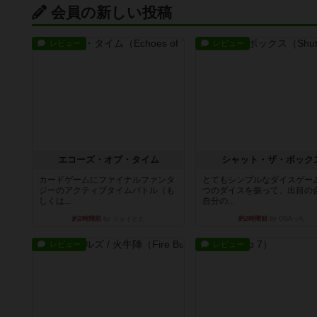
会員の新しい投稿
レビュー
レビュー
エコーズ・オブ・タイム
シャット・ザ・ボック
カードゲームにファイナルファンタ
とてもシンプルなダイスゲー
ジーのアクティブタイムバトル（も
つのダイスを振って、出目の
しくは...
自分の...
約2時間前
by ジェイとと
約2時間前
by OSAっち
レビュー
レビュー