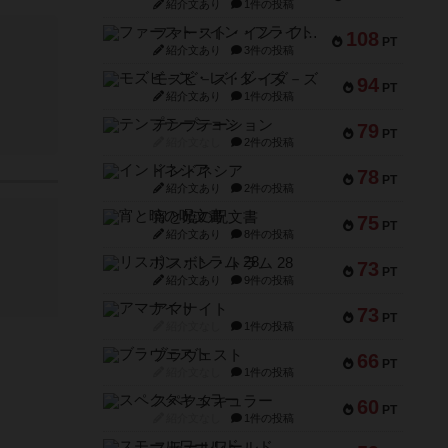
紹介文あり
1件の投稿
ファースト・イン・フライト
108
PT
紹介文あり
3件の投稿
モズビ－ズ・レイダ－ズ
94
PT
紹介文あり
1件の投稿
テンプテーション
79
PT
紹介文なし
2件の投稿
インドネシア
78
PT
紹介文あり
2件の投稿
宵と暁の呪文書
75
PT
紹介文あり
8件の投稿
リスボン・トラム 28
73
PT
紹介文あり
9件の投稿
アマナイト
73
PT
紹介文なし
1件の投稿
ブラヴェスト
66
PT
紹介文なし
1件の投稿
スペクタキュラー
60
PT
紹介文なし
1件の投稿
スモールワールド