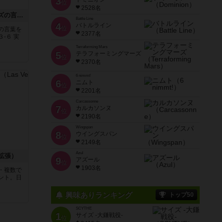
3
位
2528名
たった今考えたプロポーズの言葉を君に捧ぐよ。
Battle Line
4
バトルライン
位
の言葉を
2377名
-６ 実
Terraforming Mars
5
テラフォーミングマーズ
位
2370名
6 nimmt!
6
ニムト
位
2201名
Carcassonne
7
カルカソンヌ
位
2190名
Wingspan
8
ウイングスパン
位
2149名
Azul
拡張）
9
アズール
位
1903名
・複数で
ント。日
興味ありランキング
トップ50
SCYTHE
1
サイズ -大鎌戦役-
位