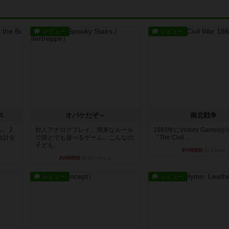
レビュー
レビュー
ス
オバケだぞ～
南北戦争
ム。2
対人アナログプレイ。簡単なルール
1983年にVictory Game
合計を
で誰とでも遊べるゲーム。こんなの
『The Civil ...
子ども...
約7時間前
by Chaco
約4時間前
by おーちゃん
レビュー
レビュー