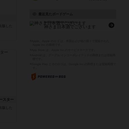
最近見たボードゲーム
Kamisama nihonshu de gozaimasu
sが出版した
神さま日本酒でございます
※Apple、Apple のロゴ は、米国および他の国々で登録された
Apple Inc.の商標です。
※App Store は、Apple Inc.のサービスマークです。
※Android は、グーグル インコーポレイテッドの商標または登録商
標です。
※Google Play とそのロゴは、Google Inc.の商標または登録商標で
す。
ースター
sが出版した