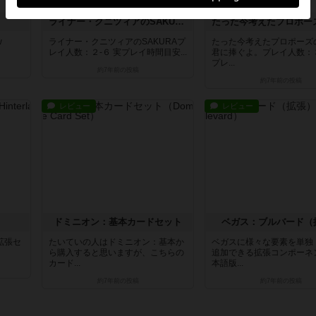
ライナー・クニツィアのSAKURA
w
ライナー・クニツィアのSAKURAプ
たった今考えたプロポーズ
レイ人数：２-６ 実プレイ時間目安...
君に捧ぐよ。プレイ人数：３
プレ...
約7年前
の投稿
約7年前
の投稿
レビュー
レビュー
ドミニオン：基本カードセット
ベガス：ブルバード（
拡張セ
たいていの人はドミニオン：基本か
ベガスに様々な要素を単独
ら購入すると思いますが、こちらの
追加できる拡張コンポーネ
カード...
本語版...
約7年前
の投稿
約7年前
の投稿