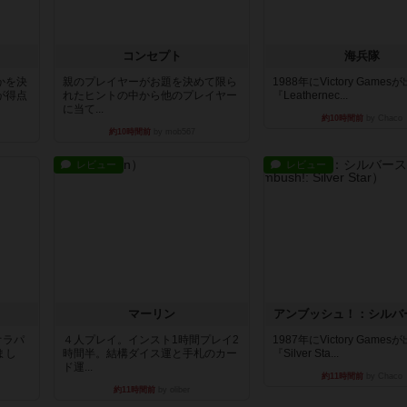
コンセプト
海兵隊
かを決
親のプレイヤーがお題を決めて限ら
1988年にVictory Game
が得点
れたヒントの中から他のプレイヤー
『Leathernec...
に当て...
約10時間前
by Chaco
約10時間前
by mob567
レビュー
レビュー
マーリン
アンブッシュ！：シルバ
オラパ
４人プレイ。インスト1時間プレイ2
1987年にVictory Game
まし
時間半。結構ダイス運と手札のカー
『Silver Sta...
ド運...
約11時間前
by Chaco
約11時間前
by oliber