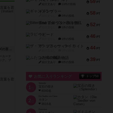
59
PT
紹介文あり
13件の投稿
ギャンブラー
58
PT
紹介文なし
2件の投稿
Bitter End ブタペスト救出作戦
52
PT
紹介文なし
1件の投稿
ラピード
46
PT
紹介文なし
1件の投稿
ザ・フラッフィー・ライト
44
PT
たった今考えたプロポーズの言葉を君に捧ぐよ。 ─ストーカーブラック─
紹介文なし
0件の投稿
ーカーチ
ふたつの城の物語
39
ック。プ
PT
紹介文あり
6件の投稿
お気に入りランキング
トップ50
Splendor
1
宝石の煌き
位
4040名
Die Siedler von Catan
2
カタン
位
3616名
Dominion
ドミニオン