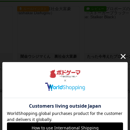
ルール/インスト
レビュー
闇金ウシジマくん 裏社会大富豪
えず遊
＜準備＞キャラカード3枚、数字カ
文言がかなりダークなスト
スゲー
ード7枚をよくシャッフルして各プ
ックになるストーカーブラ
レイヤ...
レイ人...
約7年前
の投稿
約7年前
の投稿
ルール/インスト
ルール/インスト