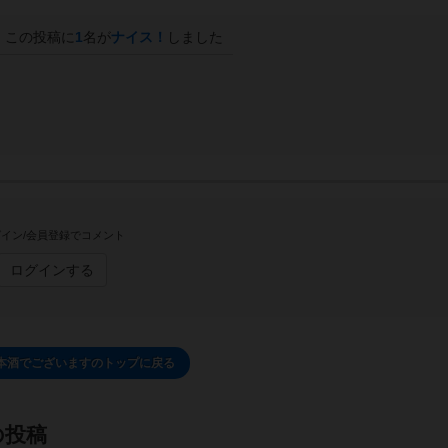
この投稿に
1
名が
ナイス！
しました
イン/会員登録でコメント
ログインする
本酒でございますのトップに戻る
の投稿