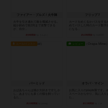
ファイアー・ブルズ / 火牛陣
フリップ７
火牛を引き連れて敵を殲滅させる。
カードをめくるかパスをする
縦か斜めで前2列まで攻撃できる
めてパスした時のカード数字
が、自分...
になる...
約9時間前
by うらまこ
約10時間前
by mob567
ルール/インスト
レビュー
パーミッド
オラパ・マイン
おばあちゃんは猫が大好きです!しか
お気に入りのplayte製です。
し、あまりにも多くの猫を飼ってい
スペースからやり、気に入り
るた...
た...
約10時間前
by jurong
約11時間前
by くみ