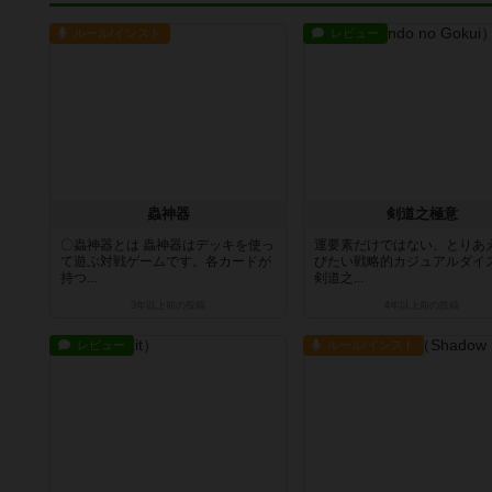
ルール/インスト
レビュー
蟲神器
剣道之極意
〇蟲神器とは 蟲神器はデッキを使っ
運要素だけではない、とりあ
て遊ぶ対戦ゲームです。各カードが
びたい戦略的カジュアルダイ
持つ...
剣道之...
3年以上前
の投稿
4年以上前
の投稿
レビュー
ルール/インスト