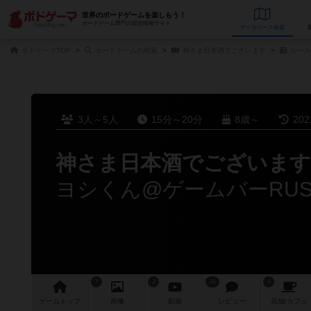
世界のボードゲームを楽しもう！
ボードゲーム専門の総合情報サイト
データベース
検
ボドゲーマTOP
ボードゲームの検索
神さま日本酒でございます
ルール
3人～5人
15分～20分
8歳～
20
神さま日本酒でございます
ヨシくん@ゲームバーRU
7
3
24
9
ゲーム
トップ
画像
動画
レビュー
店舗/
カフェ