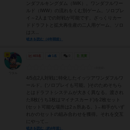
ンダフルキングダム（IWK）。ワンダフルワー
ルド（IWW）の流れをくむ別ゲーム。ソロプレ
イ～2人までの対戦が可能です。ざっくりカー
ドドラフトと拡大再生産の二人用ゲーム、ソロ
はス...
続きを読む（4年弱前）
神
403名
1名
0
充実
ワタル
4/5点2人対戦に特化したイッツアワンダフルワ
ールド。(ソロプレイも可能。)そのためそちら
とはドラフトシステムが大きく異なる。渡され
た8枚(うち1枚はマイナスカード)を2枚セット
(セット可能な場所は2ヵ所ある。)→相手がいず
れかのセットの組み合わせを獲得。それを交互
にやって...
続きを読む（約4年前）