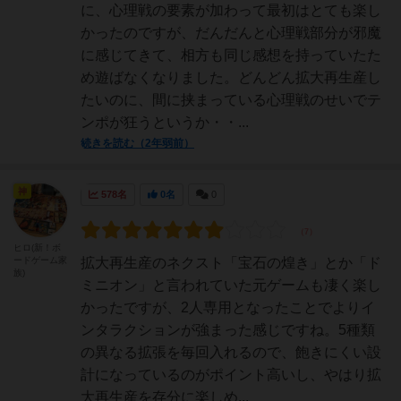
に、心理戦の要素が加わって最初はとても楽し
かったのですが、だんだんと心理戦部分が邪魔
に感じてきて、相方も同じ感想を持っていたた
め遊ばなくなりました。どんどん拡大再生産し
たいのに、間に挟まっている心理戦のせいでテ
ンポが狂うというか・・...
続きを読む（2年弱前）
神
578名
0名
0
ヒロ(新！ボ
ードゲーム家
拡大再生産のネクスト「宝石の煌き」とか「ド
族)
ミニオン」と言われていた元ゲームも凄く楽し
かったですが、2人専用となったことでよりイ
ンタラクションが強まった感じですね。5種類
の異なる拡張を毎回入れるので、飽きにくい設
計になっているのがポイント高いし、やはり拡
大再生産を存分に楽しめ...