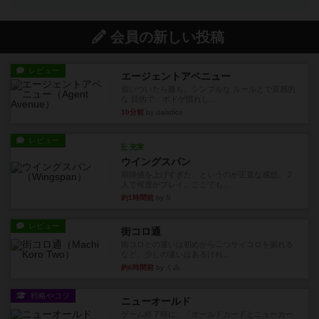
会員の新しい投稿
レビュー
エージェントアベニュー
追いついたら勝ち。シンプルな ルールとで直感的
な 目的で、ボドゲ慣れし...
10分前
by daisdice
レビュー
充実
ウイングスパン
期待値を上げすぎた、というのが正直な感想。２
人で何度かプレイ。ここでも...
約1時間前
by S
レビュー
街コロ通
街コロとの違いは初めから二つサイコロを振れる
など、少しの違いはあるけれ...
約6時間前
by くみ
戦略やコツ
ニューオールド
ゲーム終了時に、「オールドカードとニューカー