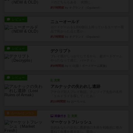
ドのどちらもある」 状態に...
約7時間前
by オグランド（Oguland）
レビュー
ニューオールド
ボードゲームを1,000個以上持っているユーザー視
点で良かった点と悪か...
約7時間前
by オグランド（Oguland）
レビュー
デクリプト
プレイ感がしっかりしてるから、超ボードゲーム
やったなって感じ。パーティ...
約8時間前
by ヒロ(新！ボードゲーム家族)
レビュー
充実
アルナックの失われし遺跡
アナログ対人プレイ数回。クニツィア先生の名作
「エルドラドを探して」にあ...
約10時間前
by おーちゃん
ルール/インスト
画像付き
充実
マーケットフレッシュ
目的あなたの店先に農産物の木箱を戦略的に積み
重ねて在庫を最大化し、競合...