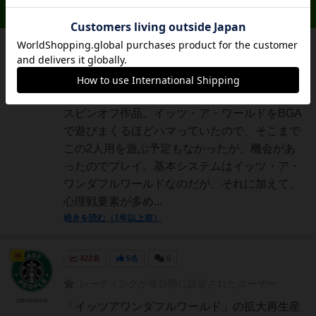
レビュー 16件
神
485名
2名
0
充実
レーティングが非公開に設定されたユーザー
白州
6/10イッツ・ア・ワンダフルワールドの２人用
スピンオフ作品。イッツ・ア・ワールドをBGA
で遊びまくるほどハマっていたので、そこまで
この2人用を遊ぶ予定もなかったが、機会があ
ったのでプレイ。基本システムはイッツ・ア・
ワンダフルワールドなのだが、それに加えて、
心理戦要素が多め...
続きを読む（1年以上前）
神
422名
5名
0
レーティングが非公開に設定されたユーザー
clevertrick
「イッツアワンダフルワールド」の拡大再生産