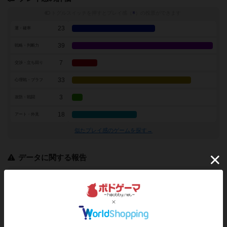
トグルスイッチを押すとプレイ感（
※
）の投票ができます
23
運・確率
39
戦略・判断力
7
交渉・立ち回り
33
心理戦・ブラフ
3
攻防・戦闘
18
アート・外見
似たプレイ感のゲームを探す→
データに関する報告
ログインするとフォームが表示されます