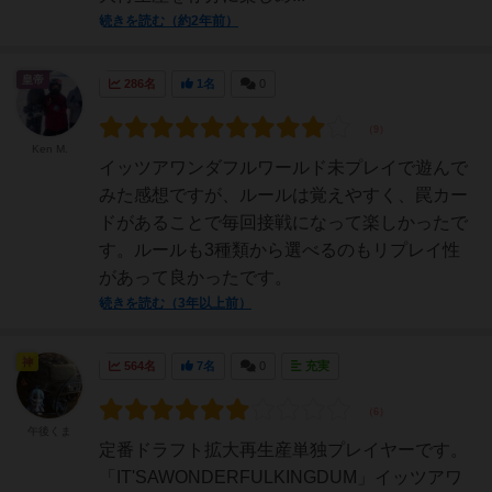
続きを読む（約2年前）
皇帝
286名
1名
0
Ken M.
イッツアワンダフルワールド未プレイで遊んで
みた感想ですが、ルールは覚えやすく、罠カー
ドがあることで毎回接戦になって楽しかったで
す。ルールも3種類から選べるのもリプレイ性
があって良かったです。
続きを読む（3年以上前）
神
564名
7名
0
充実
午後くま
定番ドラフト拡大再生産単独プレイヤーです。
「IT'SAWONDERFULKINGDUM」イッツアワ