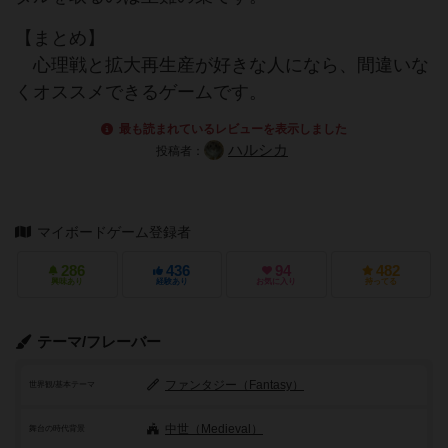
【まとめ】
心理戦と拡大再生産が好きな人になら、間違いな
くオススメできるゲームです。
最も読まれているレビューを表示しました
ハルシカ
投稿者：
マイボードゲーム登録者
286
436
94
482
興味あり
経験あり
お気に入り
持ってる
テーマ/フレーバー
ファンタジー（Fantasy）
世界観/基本テーマ
中世（Medieval）
舞台の時代背景