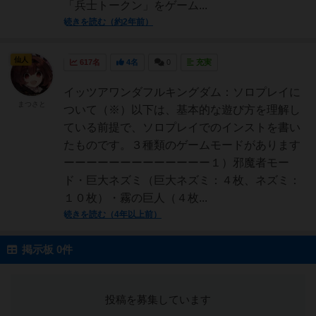
「兵士トークン」をゲーム...
続きを読む（約2年前）
仙人
617名
4名
0
充実
イッツアワンダフルキングダム：ソロプレイに
まつさと
ついて（※）以下は、基本的な遊び方を理解し
ている前提で、ソロプレイでのインストを書い
たものです。３種類のゲームモードがあります
ーーーーーーーーーーーーー１）邪魔者モー
ド・巨大ネズミ（巨大ネズミ：４枚、ネズミ：
１０枚）・霧の巨人（４枚...
続きを読む（4年以上前）
掲示板 0件
投稿を募集しています