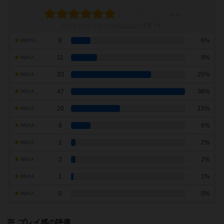
レーティングを行うには
ログイン
が必要です
8
6%
10点の人
11
8%
9点の人
33
25%
8点の人
47
36%
7点の人
20
15%
6点の人
8
6%
5点の人
2
2%
4点の人
2
2%
3点の人
1
1%
2点の人
0
0%
1点の人
プレイ感の評価