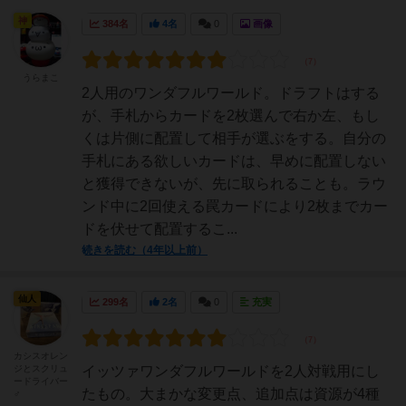
神
384名
4名
0
画像
うらまこ
2人用のワンダフルワールド。ドラフトはする
が、手札からカードを2枚選んで右か左、もし
くは片側に配置して相手が選ぶをする。自分の
手札にある欲しいカードは、早めに配置しない
と獲得できないが、先に取られることも。ラウ
ンド中に2回使える罠カードにより2枚までカー
ドを伏せて配置するこ...
続きを読む（4年以上前）
仙人
299名
2名
0
充実
カシスオレン
ジとスクリュ
イッツァワンダフルワールドを2人対戦用にし
ードライバー
たもの。大まかな変更点、追加点は資源が4種
♂