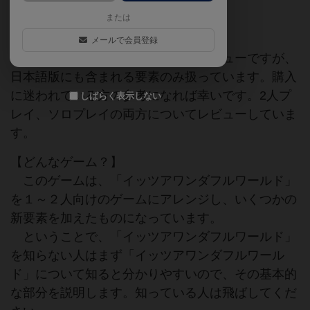
わえる傑作。
または
【はじめに】
メールで会員登録
キックスターター版を遊んでのレビューですが、
日本語版にも含まれる要素のみ扱っています。購入
に迷われている方の参考になれば幸いです。2人プ
しばらく表示しない
レイ、ソロプレイの両方についてレビューしていま
す。
【どんなゲーム？】
このゲームは、「イッツアワンダフルワールド」
を１～２人向けのゲームにアレンジし、いくつかの
新要素を加えたものになっています。
ということで、「イッツアワンダフルワールド」
を知らない人はまず「イッツアワンダフルワール
ド」について知ると分かりやすいので、その基本的
な部分を説明します。知っている人は飛ばしてくだ