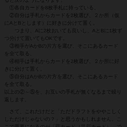
ると次のようになります。
①各自カードを8枚手札に持っている。
②自分は手札からカードを2枚選び、２か所（仮
にAとBとします）に好きに分けて置く。
つまり、Aに2枚おいても良いし、AとBに1枚ず
つ分けて置いてもOKです。
③相手がAかBの片方を選び、そこにあるカード
を全て取る。
④相手は手札からカードを2枚選び、２か所に好
きに分けて置く。
⑤自分はAかBの片方を選び、そこにあるカード
を全て取る。
以上の②～⑤を、お互いの手札が無くなるまで繰り
返します。
さて、これだけだと「ただドラフトをややこしく
しただけじゃないの？」と思うかもしれません。こ
こで重要になるのが「罠カード（災厄カード）」で