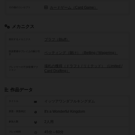
カードゲーム（Card Game）
その他のコンセプト
メカニクス
ブラフ（Bluff）
頻出するメカニクス
投資要素やプレイ上の駆け引
ベッティング（賭け）（Betting / Wagering）
き
場札の獲得（ドラフト / リミテッド）（Limited /
プレイヤーの干渉/影響アク
ション
Card Drafting）
作品データ
イッツアワンダフルキングダム
タイトル
It's a Wonderful Kingdom
原題・英題表記
2人用
参加人数
45分～60分
プレイ時間