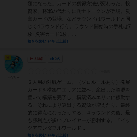
類になった。カードの獲得方法が変わった。投
資家、将軍の代わりに兵士トークンが登場。災
害カードの登場。などラウンドはワールドと同
じく4ラウンド行う。ラウンド開始時の手札は7
枚+災害カード1枚、...
続きを読む（4年以上前）
神
348名
0名
みなりん
２人用の対戦ゲーム。（ソロルールあり）発展
カードを構築中エリアに並べ、産出した資源を
置いて構築を完了し、構築済みエリアに移動す
る。それにより算出する資源が増えたり、最終
的に得点になったりする。４ラウンドの後、最
も勝利点が多いプレイヤーが勝利する。『イッ
ツアワンダフルワールド...
続きを読む（4年以上前）