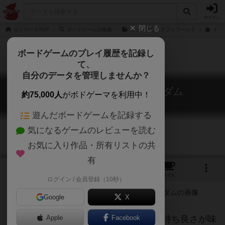
ログイン
閉じる
ボドゲーマTOP
ボードゲームの検索
イッツアワンダフルワールド
イッ
ボードゲームのプレイ履歴を記録し
て、
自分のデータを管理しませんか？
イッツアワンダフルキングダム
約75,000人
がボドゲーマを利用中！
It's a Wonderful Kingdom
遊んだボードゲームを記録する
気になるゲームのレビューを読む
お気に入り作品・所有リストの共
有
2
16
87
トップ
画像
動画
レビュー
カフェ
ログイン / 会員登録（10秒）
Google
X
〇30分程度で心理戦と拡大再生産の気持ち良さが味
Apple
Facebook