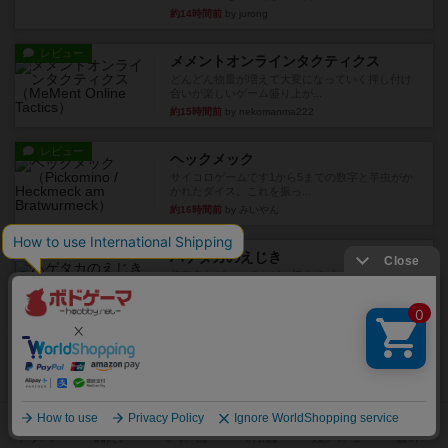
約14時間前
by jurong
レビュー
メメントオンラインタクティクス
どんどん物量が増えて大変になっていく押し付け
合いが楽しいゲーム盛り上が...
約15時間前
by nekomanma222
レビュー
ヘックメック
サイコロゲームです1から5までの数字と芋虫がか
かれたダイス。これを振っ...
約16時間前
by みいやん
レビュー
ハゲタカのえじき
超有名なゲームですが、初めてプレイしました。1
から15までのカードがプ...
約16時間前
by みいやん
レビュー
ジャスト・ワン
まぁ面白かった‼️よくテレビとかのバラエティなん
かで、お題がわからずに...
約16時間前
by みいやん