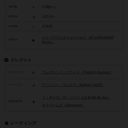
14歳から
対象年齢
2021年～
発売時期
未登録
参考価格
イッツアワンダフルワールド（It's a Wonderful
関連作品
World）
クレジット
フレデリック・ゲラード（Frédéric Guérard）
ゲームデザイン
アンソニー・ウォルフ（Anthony Wolff）
アートワーク
ラ・ボイテ・デ・ジュー（La Boite de Jeu）
関連企業/団体
オリゲームズ（Origames）
レーティング