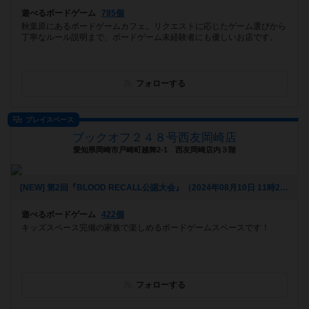
遊べるボードゲーム
785個
秋葉原にあるボードゲームカフェ。リクエストに応じたゲーム選びから
丁寧なルール説明まで、ボードゲーム未経験者にも優しいお店です。
フォローする
プレイスペース
ブックオフ２４８号西友岡崎店
愛知県岡崎市戸崎町越舞2-1 西友岡崎店内３階
[NEW] 第2回『BLOOD RECALL公認大会』（2024年08月10日 11時22分）
遊べるボードゲーム
422個
キッズスペース完備の家族で楽しめるボードゲームスペースです！
フォローする