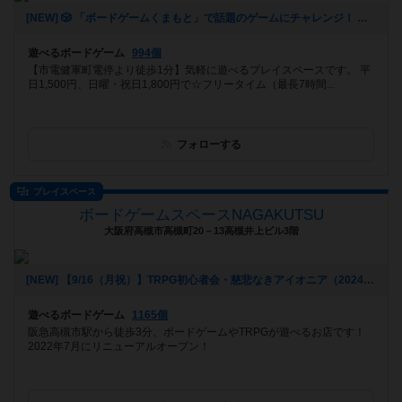
[NEW] 🎲 「ボードゲームくまもと」で話題のゲームにチャレンジ！ 🚀✨（2024年12月16日 12時53分）
遊べるボードゲーム
994個
【市電健軍町電停より徒歩1分】気軽に遊べるプレイスペースです。 平
日1,500円、日曜・祝日1,800円で☆フリータイム（最長7時間...
フォローする
プレイスペース
ボードゲームスペースNAGAKUTSU
大阪府高槻市高槻町20－13高槻井上ビル3階
[NEW] 【9/16（月祝）】TRPG初心者会・慈悲なきアイオニア（2024年09月07日 22時01分）
遊べるボードゲーム
1165個
阪急高槻市駅から徒歩3分、ボードゲームやTRPGが遊べるお店です！
2022年7月にリニューアルオープン！