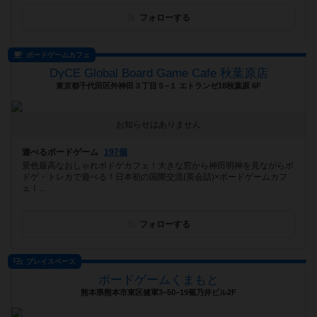
フォローする
ボードゲームカフェ
DyCE Global Board Game Cafe 秋葉原店
東京都千代田区外神田３丁目５−１ エトランゼ18秋葉原 6F
お知らせはありません
遊べるボードゲーム
197個
景色最高なおしゃれボドゲカフェ！大きな窓から神田明神を見ながらボ
ドゲ・トレカで遊べる！日本初の国際交流(英会話)×ボードゲームカフ
ェ！...
フォローする
プレイスペース
ボードゲームくまもと
熊本県熊本市東区健軍3−50−19菊乃井ビル2F