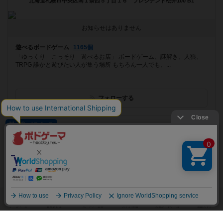
北海道札幌市中央区南１条西５丁目１６ プレジデント松井100 B1
お知らせはありません
遊べるボードゲーム
1165個
「ゆっくり こっそり 遊べるお店」 ボードゲーム、謎解き、人狼、
TRPG 誰かと遊びたい人が集う場所 もちろん一人でも、...
フォローする
プレイスペース
ChezLien
東京都千代田区平河町1-7-1 ライオンズマンション平河町W401
[NEW] 朝活ボドゲ会（2024年03月12日 21時25分）
遊べるボードゲーム
254個
アットホームなプライベート空間でボードゲームやマーダーミステリー
を楽しもう！/事前予約制/初心者おひとり様大歓迎！/飲料軽食持ち込み
O...