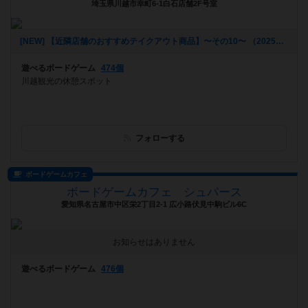
埼玉県川越市幸町6-1白石店舗2F号室
[NEW] 【近隣店舗のおすすめテイクアウト商品】〜その10〜 （2025年07月11日 15時03分）
遊べるボードゲーム
474個
川越観光の休憩スポット
フォローする
ボードゲームカフェ
ボードゲームカフェ シュパース
愛知県名古屋市中区栄2丁目2-1 広小路伏見中駒ビル6C
お知らせはありません
遊べるボードゲーム
476個