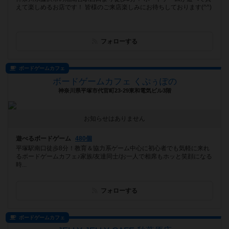
えて楽しめるお店です！ 皆様のご来店楽しみにお待ちしております(^^)
フォローする
ボードゲームカフェ
ボードゲームカフェ くぷぅぽの
神奈川県平塚市代官町23-29東和電気ビル3階
お知らせはありません
遊べるボードゲーム
480個
平塚駅南口徒歩8分！教育＆協力系ゲーム中心に初心者でも気軽に来れ
るボードゲームカフェ♪家族/友達同士/お一人で相席もホッと笑顔になる
時...
フォローする
ボードゲームカフェ