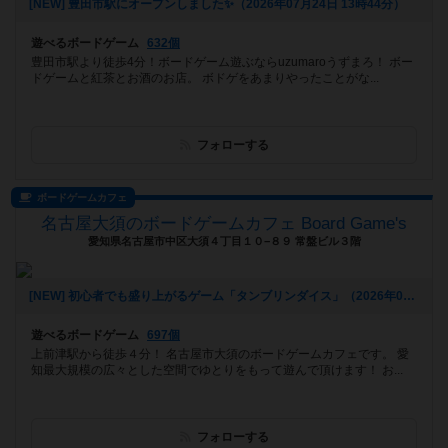
[NEW] 豊田市駅にオープンしました✨（2026年07月24日 13時44分）
遊べるボードゲーム
632個
豊田市駅より徒歩4分！ボードゲーム遊ぶならuzumaroうずまろ！ ボー
ドゲームと紅茶とお酒のお店。 ボドゲをあまりやったことがな...
フォローする
ボードゲームカフェ
名古屋大須のボードゲームカフェ Board Game's
愛知県名古屋市中区大須４丁目１０−８９ 常盤ビル３階
[NEW] 初心者でも盛り上がるゲーム「タンブリンダイス」（2026年07月17日 14時05分）
遊べるボードゲーム
697個
上前津駅から徒歩４分！ 名古屋市大須のボードゲームカフェです。 愛
知最大規模の広々とした空間でゆとりをもって遊んで頂けます！ お...
フォローする