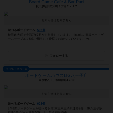
Board Game Cafe & Bar Pani
秋田県秋田市大町３丁目２－２７
お知らせはありません
遊べるボードゲーム
595個
秋田市大町で令和7年7月から営業しています。 niccoloの高級ボードゲ
ームテーブルを5卓ご用意して皆様をお待ちしています。 カ...
フォローする
プレイスペース
ボードゲームハウスLIG八王子店
東京都八王子市明神町4-2-10
お知らせはありません
遊べるボードゲーム
623個
24時間ボードゲームが遊べるお店 京王八王子駅徒歩2分・JR八王子駅
徒歩5分 ゲーム種類400以上、飲食持込自由。