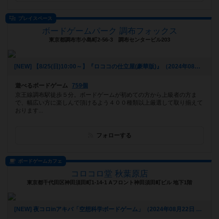
プレイスペース
ボードゲームパーク 調布フォックス
東京都調布市小島町2-56-3 調布センタービル203
[NEW] 【8/25(日)10:00～】『ロココの仕立屋(豪華版)』（2024年08月24日 17時44分）
遊べるボードゲーム
759個
京王線調布駅徒歩５分。ボードゲームが初めての方から上級者の方ま
で、幅広い方に楽しんで頂けるよう４００種類以上厳選して取り揃えて
おります...
フォローする
ボードゲームカフェ
コロコロ堂 秋葉原店
東京都千代田区神田須田町1-14-1 Aフロント神田須田町ビル 地下1階
[NEW] 夜コロinアキバ「空想科学ボードゲーム」（2024年08月22日 18時03分）