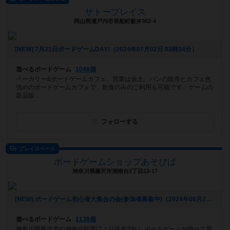
サトープレイス
岡山県瀬戸内市長船町飯井382-4
[NEW] 7月21日ボードゲームDAY!（2024年07月02日 02時34分）
遊べるボードゲーム
1048個
ベーカリー&ボードゲームカフェ。営業は金土、パンの販売とカフェ色
強めのボードゲームカフェで、飲食のみのご利用も可能です。ゲームの
新品販...
フォローする
プレイスペース
ボードゲームショップあそびば
神奈川県藤沢市湘南台2丁目22-17
[NEW] ボードゲーム初心者大集合の会(参加者募集中)（2024年06月21日 09時28分）
遊べるボードゲーム
1138個
神奈川県藤沢市の湘南台駅西口より徒歩3分！ ボードゲームが遊べて買