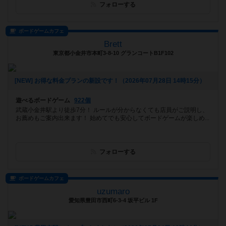
フォローする
ボードゲームカフェ
Brett
東京都小金井市本町3-8-10 グランコートB1F102
[NEW] お得な料金プランの新設です！（2026年07月28日 14時15分）
遊べるボードゲーム
922個
武蔵小金井駅より徒歩7分！ ルールが分からなくても店員がご説明し、
お薦めもご案内出来ます！ 始めてでも安心してボードゲームが楽しめ...
フォローする
ボードゲームカフェ
uzumaro
愛知県豊田市西町6-3-4 坂平ビル 1F