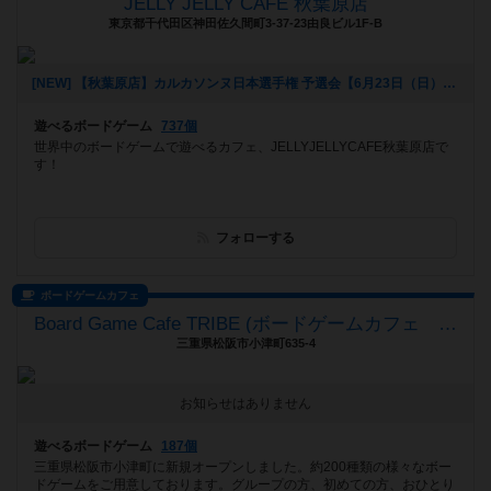
JELLY JELLY CAFE 秋葉原店
東京都千代田区神田佐久間町3-37-23由良ビル1F-B
[NEW] 【秋葉原店】カルカソンヌ日本選手権 予選会【6月23日（日）】（2024年05月15日 15時55分）
遊べるボードゲーム
737個
世界中のボードゲームで遊べるカフェ、JELLYJELLYCAFE秋葉原店で
す！
フォローする
ボードゲームカフェ
Board Game Cafe TRIBE (ボードゲームカフェ トライブ)
三重県松阪市小津町635-4
お知らせはありません
遊べるボードゲーム
187個
三重県松阪市小津町に新規オープンしました。約200種類の様々なボー
ドゲームをご用意しております。グループの方、初めての方、おひとり