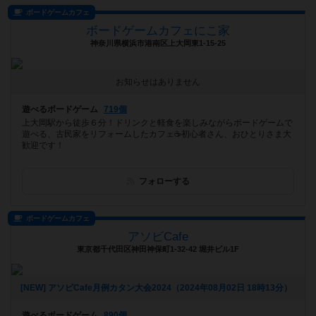
ボードゲームカフェ
ボードゲームカフェにこ家
神奈川県横浜市港南区上大岡東1-15-25
お知らせはありません
遊べるボードゲーム
719個
上大岡駅から徒歩６分！ドリンクと軽食を楽しみながらボードゲームで
遊べる、古民家をリフォームしたカフェ☕️初心者さん、おひとりさま大
歓迎です！
フォローする
ボードゲームカフェ
アソビCafe
東京都千代田区神田神保町1-32-42 堀井ビル1F
[NEW] アソビCafe月例カタン大会2024（2024年08月02日 18時13分）
遊べるボードゲーム
890個