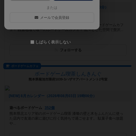
[NEW] 新スイーツ登場です✨️（2026年08月07日 17時00分）
または
メールで会員登録
遊べるボードゲーム
1206個
ディアシュピールのボドゲ1500個を全て引き取ったボードゲームカフ
ェ！ 西濃地域で唯一のボードゲームカフェ！ 広々とした空間で贅沢...
しばらく表示しない
フォローする
ボードゲームカフェ
ボードゲーム喫茶しんきんぐ
熊本県菊池市隈府1039-3ハザマアパートメント2号室
[NEW] 8月カレンダー（2026年08月03日 19時06分）
遊べるボードゲーム
352個
熊本県北エリア初のボードゲーム喫茶 漆喰の壁と木をふんだんに使っ
た店内で友達の家に遊びに行く気持ちで過ごせます。 駄菓子食べ放題
や...