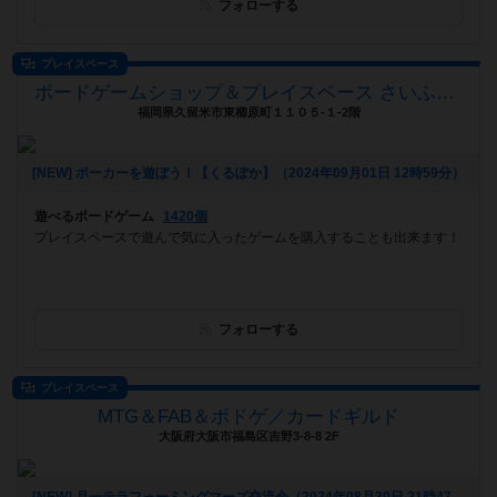
フォローする
プレイスペース
ボードゲームショップ＆プレイスペース さいふる[xi-full]
福岡県久留米市東櫛原町１１０５-１-2階
[NEW] ポーカーを遊ぼう！【くるぽか】（2024年09月01日 12時59分）
遊べるボードゲーム
1420個
プレイスペースで遊んで気に入ったゲームを購入することも出来ます！
フォローする
プレイスペース
MTG＆FAB＆ボドゲ／カードギルド
大阪府大阪市福島区吉野3-8-8 2F