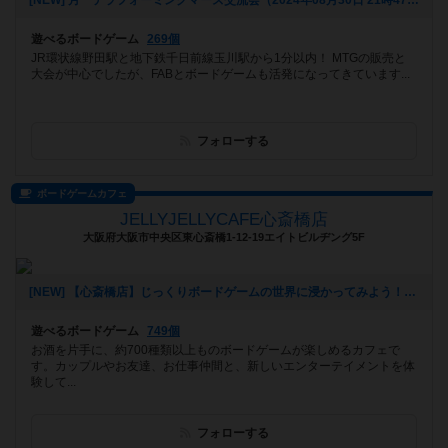
[NEW] 月一テラフォーミングマーズ交流会（2024年08月30日 21時47分）
遊べるボードゲーム
269個
JR環状線野田駅と地下鉄千日前線玉川駅から1分以内！ MTGの販売と
大会が中心でしたが、FABとボードゲームも活発になってきています...
フォローする
ボードゲームカフェ
JELLYJELLYCAFE心斎橋店
大阪府大阪市中央区東心斎橋1-12-19エイトビルヂング5F
[NEW] 【心斎橋店】じっくりボードゲームの世界に浸かってみよう！平日重ゲー会【テラフォーミング・マーズ】（2024年08月28日 13時22分）
遊べるボードゲーム
749個
お酒を片手に、約700種類以上ものボードゲームが楽しめるカフェで
す。カップルやお友達、お仕事仲間と、新しいエンターテイメントを体
験して...
フォローする