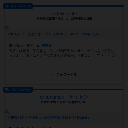
プレイスペース
SHAREcafe
高知県高知市本町2－1－15安藤ビル2階
[NEW] 6/7 カタンオープン（2026年05月22日 08時24分）
遊べるボードゲーム
630個
当店には定番、話題作を中心に400種類上のボードゲームをご用意して
おります。場所はとさでん交通大橋通電停から徒歩1分！フリードリン
クコ...
フォローする
プレイスペース
arts/games ゲイセン
京都府京都市西京区桂南巽町38-1
[NEW] 2月のゲイセン（2026年02月09日 20時36分）