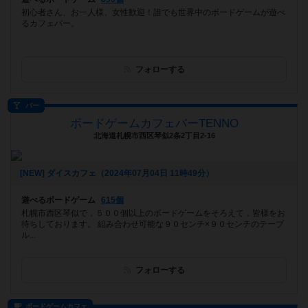
初心者さん、お一人様、女性歓迎！誰でも世界中のボードゲームが遊べ
るカフェバー。
フォローする
バー
ボードゲームカフェバーTENNO
北海道札幌市西区琴似2条2丁目2-16
[NEW] ダイスカフェ（2024年07月04日 11時49分）
遊べるボードゲーム
615個
札幌市西区琴似で，５００個以上のボードゲームをそろえて，皆様をお
待ちしております。 組み合わせ可能な９０センチ×９０センチのテーブ
ル...
フォローする
ボードゲームカフェ