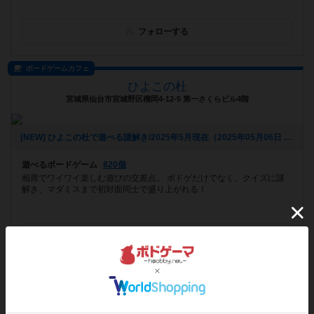
フォローする
ボードゲームカフェ
ひよこの杜
宮城県仙台市宮城野区榴岡4-12-5 第一さくらビル4階
[NEW] ひよこの杜で遊べる謎解き/2025年5月現在（2025年05月06日 14時03分）
遊べるボードゲーム
820個
相席でワイワイ楽しむ遊びの交差点。 ボドゲだけでなく、クイズに謎
解き、マダミスまで初対面同士で盛り上がれる！
フォローする
バー
BRETT BURG
東京都新宿区歌舞伎町2-42-16第二大滝ビル6階