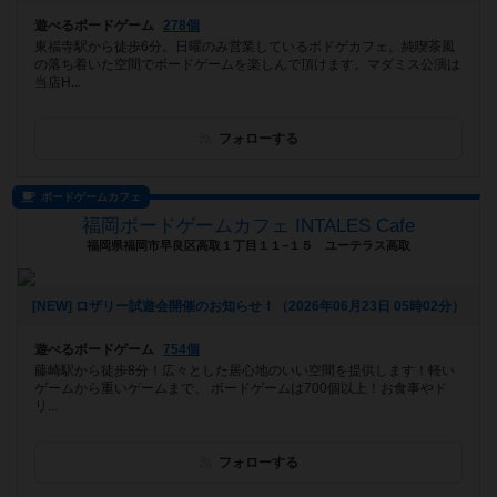
遊べるボードゲーム
278個
東福寺駅から徒歩6分。日曜のみ営業しているボドゲカフェ。純喫茶風
の落ち着いた空間でボードゲームを楽しんで頂けます。マダミス公演は
当店H...
フォローする
ボードゲームカフェ
福岡ボードゲームカフェ INTALES Cafe
福岡県福岡市早良区高取１丁目１１−１５ ユーテラス高取
[NEW] ロザリー試遊会開催のお知らせ！（2026年06月23日 05時02分）
遊べるボードゲーム
754個
藤崎駅から徒歩8分！広々とした居心地のいい空間を提供します！軽い
ゲームから重いゲームまで、 ボードゲームは700個以上！お食事やド
リ...
フォローする