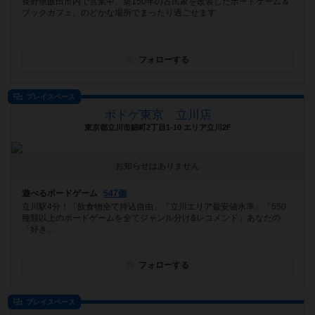
長野県飯田市内で営業中、築150年の古民家を改装したボードゲーム＆
ブックカフェ。のどかな場所でまったり過ごせます
フォローする
プレイスペース
ボドゲ東京 立川店
東京都立川市錦町2丁目1-10 エリア立川2F
お知らせはありません
遊べるボードゲーム
547個
立川駅4分！「飲食物全て持込自由」「立川エリア最安値水準」「550
種類以上のボードゲームを全てジャンル分け&レコメンド」あなたの
「好き...
フォローする
プレイスペース