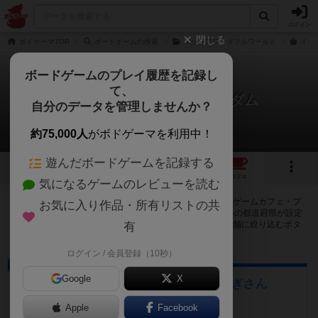
ログイン
閉じる
ボドゲーマTOP
ボードゲームの検索
イッツアワンダフルワールド
イッ
ボードゲームのプレイ履歴を記録し
て、
イッツアワンダフルキングダム
自分のデータを管理しませんか？
87店のカフェ/スペースが提供中
約75,000人
がボドゲーマを利用中！
遊んだボードゲームを記録する
2
16
87
トップ
画像
動画
レビュー
カフェ
気になるゲームのレビューを読む
イッツアワンダフルキングダムで遊ぶことができるボードゲームカフェ・プ
お気に入り作品・所有リストの共
レイスペースが87店登録されています。公開プロフィールの都道府県が設定
されたアカウントでログインすると、同じ都道府県内の店舗に絞り込むボタ
有
ンが表示されます。
ログイン / 会員登録（10秒）
ボードゲームカフェ
Google
X
大垣のボードゲームカフェ 黒やぎさん
岐阜県大垣市荒川町470-2
Apple
Facebook