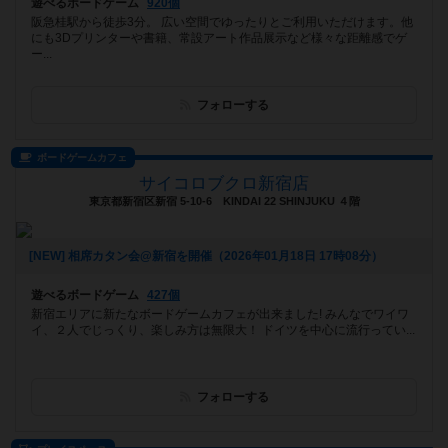
遊べるボードゲーム
920個
阪急桂駅から徒歩3分。 広い空間でゆったりとご利用いただけます。他
にも3Dプリンターや書籍、常設アート作品展示など様々な距離感でゲ
ー...
フォローする
ボードゲームカフェ
サイコロブクロ新宿店
東京都新宿区新宿 5-10-6 KINDAI 22 SHINJUKU ４階
[NEW] 相席カタン会@新宿を開催（2026年01月18日 17時08分）
遊べるボードゲーム
427個
新宿エリアに新たなボードゲームカフェが出来ました! みんなでワイワ
イ、２人でじっくり、楽しみ方は無限大！ ドイツを中心に流行ってい...
フォローする