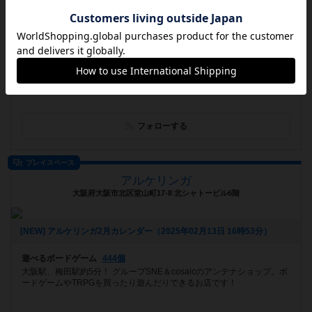
[NEW] 【祝】提供ボドゲが500種類になりました！（2025年05月05日 18時08分）
遊べるボードゲーム
601個
一人で行っても遊べる!?駒になった女の子が待つボードゲームのお城。
500種類以上のボードゲームを用意してます。 新宿歌舞伎町のボドゲ...
フォローする
プレイスペース
アルケリンガ
大阪府大阪市北区堂山町17-8 北シャトービル6階
[NEW] アルケリンガ2月カレンダー（2025年02月13日 16時53分）
遊べるボードゲーム
444個
大阪駅、梅田駅約5分！ グループSNE＆cosaicのアンテナショップ。ボ
ードゲームやTRPGを買ったり遊んだりできるお店です！