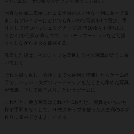
を1つ選ぶ。その場でスナップを撮っても良い。
写真を画面に表示したまま全員のスマホを一列に並べて置
き、各プレイヤーはどれでも良いので写真を1つ選び、手
札として持つハッシュタグチップ(常時10枚を手持ちにし
ておく)を何個か添えつつ、シュチュエーションなど前振
りをしながらネタを披露する。
発表した後は、そのチップを裏返してその写真の近くに置
いておく。
それを繰り返し、心ゆくまで大喜利を堪能したらゲーム終
了で、ハッシュタグのワードチップをたくさん集めた写真
が優勝。そして殿堂入り。というゲームに。
これだと、使う写真はそれぞれ1枚だけ。写真をいちいち
探す手間をなくして、10枚のチップを使った大喜利のネタ
作りに集中できます。イイネ。