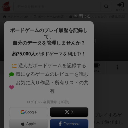
ログイン
閉じる
ボドゲーマTOP
ボードゲームの検索
#hashtag（ハッシュタグ）の通販/商品詳
ボードゲームのプレイ履歴を記録し
て、
#hashtag（ハッシュタグ）
自分のデータを管理しませんか？
おとんさんのレビュー
約75,000人
がボドゲーマを利用中！
遊んだボードゲームを記録する
2
2
9
トップ
画像
動画
レビュー
カフェ
気になるゲームのレビューを読む
お気に入り作品・所有リストの共
43名
0名
0
約1年前
有
ログイン / 会員登録（10秒）
星５ (ハウスルールで星８)
Google
X
ボドゲ500種を所有し、軽〜中量級を中心にプレイするゲ
ーマーの感想です。ボードゲーム会にて、３人で遊びまし
Apple
Facebook