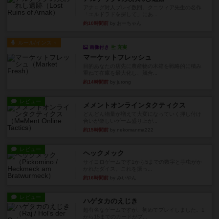
アナログ対人プレイ数回。クニツィア先生の名作
「エルドラドを探して」にあ...
約10時間前
by おーちゃん
ルール/インスト
画像付き
充実
マーケットフレッシュ
目的あなたの店先に農産物の木箱を戦略的に積み
重ねて在庫を最大化し、競合...
約14時間前
by jurong
レビュー
メメントオンラインタクティクス
どんどん物量が増えて大変になっていく押し付け
合いが楽しいゲーム盛り上が...
約15時間前
by nekomanma222
レビュー
ヘックメック
サイコロゲームです1から5までの数字と芋虫がか
かれたダイス。これを振っ...
約16時間前
by みいやん
レビュー
ハゲタカのえじき
超有名なゲームですが、初めてプレイしました。1
から15までのカードがプ...