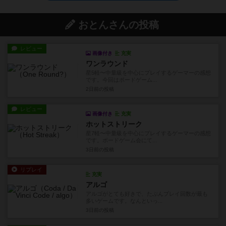
おとんさんの投稿
レビュー
画像付き
充実
ワンラウンド
星5軽〜中量級を中心にプレイするゲーマーの感想
です。今回はボードゲーム...
2日前
の投稿
レビュー
画像付き
充実
ホットストリーク
星7軽〜中量級を中心にプレイするゲーマーの感想
です。ボードゲーム会にて...
3日前
の投稿
リプレイ
充実
アルゴ
アルゴがとても好きで、たぶんプレイ回数が最も
多いゲームです。なんといっ...
3日前
の投稿