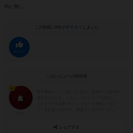
特に無し。
この投稿に
0
名が
ナイス！
しました
ナイス！
このレビューの投稿者
神
軽中量級メインで遊んでいます。 所有ボドゲは600
種を超えました。 しかし、コレクターではなく、
プレイヤーを名乗りたい。 カタンを所有してるけ
ど、まだ遊べてません。機会はくるのだろうか。
おとん
シェアする