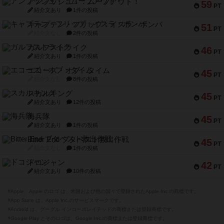
アンブッシュ！：ムーブアウト！
59
PT
紹介文あり
1件の投稿
キャプテン・フリップ：イスラ・ボンバ
51
PT
紹介文なし
2件の投稿
ガルフストライク
46
PT
紹介文あり
1件の投稿
エコーズ・オブ・タイム
45
PT
紹介文なし
8件の投稿
スカルキング
45
PT
紹介文あり
12件の投稿
海兵隊
45
PT
紹介文あり
1件の投稿
Bitter End ブタペスト救出作戦
45
PT
紹介文なし
1件の投稿
ドコジャン
42
PT
紹介文あり
10件の投稿
※Apple、Apple のロゴ は、米国および他の国々で登録されたApple Inc.の商標です。
※App Store は、Apple Inc.のサービスマークです。
※Android は、グーグル インコーポレイテッドの商標または登録商標です。
※Google Play とそのロゴは、Google Inc.の商標または登録商標です。