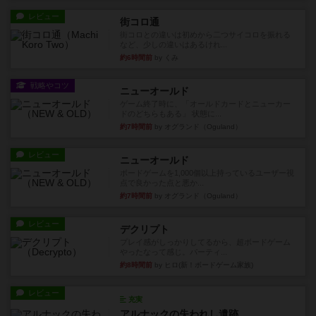
レビュー
街コロ通
街コロとの違いは初めから二つサイコロを振れる
など、少しの違いはあるけれ...
約6時間前
by くみ
戦略やコツ
ニューオールド
ゲーム終了時に、「オールドカードとニューカー
ドのどちらもある」 状態に...
約7時間前
by オグランド（Oguland）
レビュー
ニューオールド
ボードゲームを1,000個以上持っているユーザー視
点で良かった点と悪か...
約7時間前
by オグランド（Oguland）
レビュー
デクリプト
プレイ感がしっかりしてるから、超ボードゲーム
やったなって感じ。パーティ...
約8時間前
by ヒロ(新！ボードゲーム家族)
レビュー
充実
アルナックの失われし遺跡