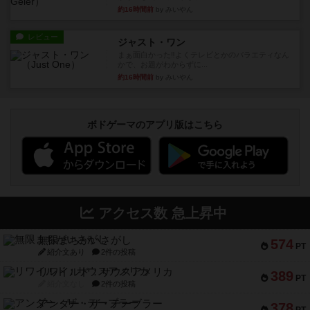
約16時間前
by みいやん
レビュー
ジャスト・ワン
まぁ面白かった‼️よくテレビとかのバラエティなん
かで、お題がわからずに...
約16時間前
by みいやん
ボドゲーマのアプリ版はこちら
アクセス数 急上昇中
無限まちがいさがし
574
PT
紹介文あり
2件の投稿
リワイルド：サウスアメリカ
389
PT
紹介文なし
2件の投稿
アンダー・ザ・テーブラー
378
PT