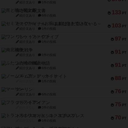
紹介文あり
1件の投稿
宵と暁の呪文書
133
PT
紹介文あり
8件の投稿
セミファイナル ～お前はまだ生きている～
103
PT
紹介文あり
1件の投稿
ワン・トゥ・ファイブ
97
PT
紹介文あり
1件の投稿
南北戦争
91
PT
紹介文あり
1件の投稿
ふたつの城の物語
91
PT
紹介文あり
6件の投稿
ノームズ・アット・ナイト
88
PT
紹介文なし
1件の投稿
マーリン
76
PT
紹介文あり
6件の投稿
フラットアイアン
75
PT
紹介文なし
2件の投稿
トランスオリエント・エクスプレス
70
PT
紹介文なし
1件の投稿