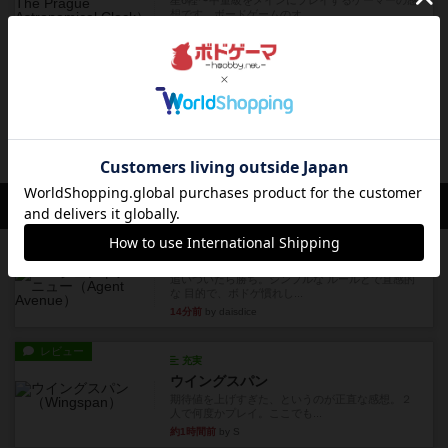
星6軽〜中量級をメインにプレイするゲーマーの感
想です。ボードゲームのオ...
約1ヶ月前
の投稿
レビュー
充実
カオス
星７ボドゲ600種を所有し、軽〜中量級を中心に
プレイするゲーマーの感想...
約1ヶ月前
の投稿
会員の新しい投稿
レビュー
エージェントアベニュー
追いついたら勝ち。シンプルな ルールとで直感的
な 目的で、ボドゲ慣れし...
14分前
by daisdice
レビュー
充実
ウイングスパン
期待値を上げすぎた、というのが正直な感想。２
人で何度かプレイ。ここでも...
約1時間前
by S