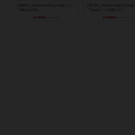
1988年にAvalon Hill社が出版した
1987年にAvalon Hill社が出
『West of Ala...
『Yanks』に付属のマ...
約2時間前
by Chaco
約2時間前
by Chaco