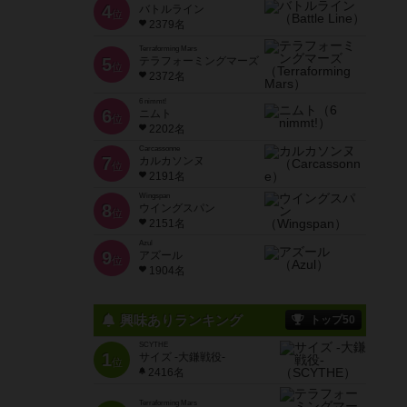
4
バトルライン
位
2379名
Terraforming Mars
5
テラフォーミングマーズ
位
2372名
6 nimmt!
6
ニムト
位
2202名
Carcassonne
7
カルカソンヌ
位
2191名
Wingspan
8
ウイングスパン
位
2151名
Azul
9
アズール
位
1904名
興味ありランキング
トップ50
SCYTHE
1
サイズ -大鎌戦役-
位
2416名
Terraforming Mars