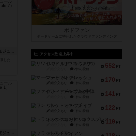
ボドファン
ボードゲームに特化したクラウドファンディング
ホロウレギオンズ：ASLモジュール7
アクセス数 急上昇中
が出版した
リワイルド：サウスアメリカ
552
PT
紹介文なし
2件の投稿
マーケットフレッシュ
170
PT
紹介文あり
1件の投稿
ファイアー・ブルズ / 火牛陣
141
PT
紹介文なし
1件の投稿
ワン・トゥ・ファイブ
122
PT
紹介文あり
1件の投稿
トランスオリエント・エクスプレス
119
PT
紹介文なし
1件の投稿
ビヨンド・バロー：ASLモジュール1
フラットアイアン
118