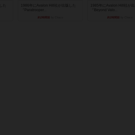
版した
1986年にAvalon Hill社が出版した
1985年にAvalon Hill社
『Paratrooper...
『Beyond Valo...
約2時間前
by Chaco
約2時間前
by Chaco