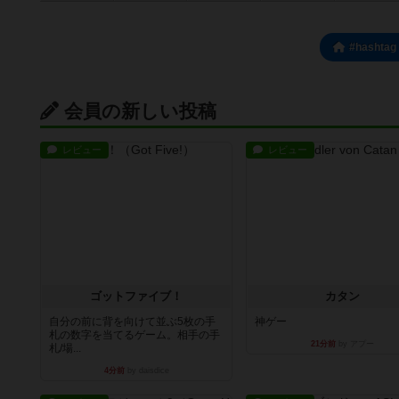
#hash
会員の新しい投稿
レビュー
レビュー
ゴットファイブ！
カタン
自分の前に背を向けて並ぶ5枚の手
神ゲー
札の数字を当てるゲーム。相手の手
21分前
by アプー
札/場...
4分前
by daisdice