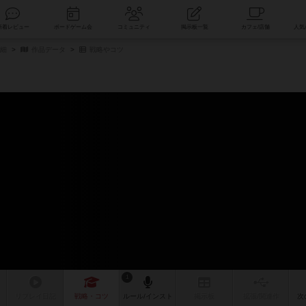
索
新着レビュー
ボードゲーム会
コミュニティ
掲示板一覧
詳細
作品データ
戦略やコツ
）
1
リプレイ
日記
戦略
・コツ
ルール
/インスト
掲示板
拡張/関連
作
次