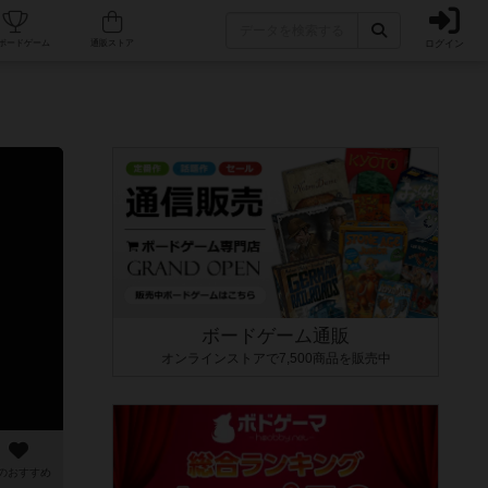
ログイン
カフェ/店舗
人気ボードゲーム
通販ストア
ボードゲーム通販
オンラインストアで7,500商品を販売中
のおすすめ