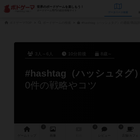
世界のボードゲームを楽しもう！
ボードゲーム専門の総合情報サイト
データベース
検
ボドゲーマTOP
ボードゲームの検索
#hashtag（ハッシュタグ）の通販/商品
3人～6人
10分前後
8歳～
#hashtag（ハッシュタグ
0件の戦略やコツ
2
2
9
ゲーム
トップ
画像
動画
レビュー
店舗/
カフェ