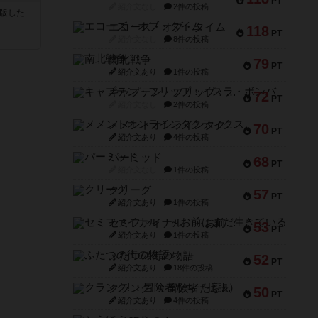
PT
紹介文なし
2件の投稿
が出版した
エコーズ・オブ・タイム
118
PT
紹介文なし
8件の投稿
南北戦争
79
PT
紹介文あり
1件の投稿
キャプテン・フリップ：イスラ・ボンバ
72
PT
紹介文なし
2件の投稿
メメントオンラインタクティクス
70
PT
紹介文あり
4件の投稿
パーミッド
68
PT
紹介文なし
1件の投稿
クリーグ
57
PT
紹介文あり
1件の投稿
セミファイナル ～お前はまだ生きている～
53
PT
紹介文あり
1件の投稿
ふたつの街の物語
52
PT
紹介文あり
18件の投稿
クランク! ：冒険者たち（拡張）
50
PT
紹介文あり
4件の投稿