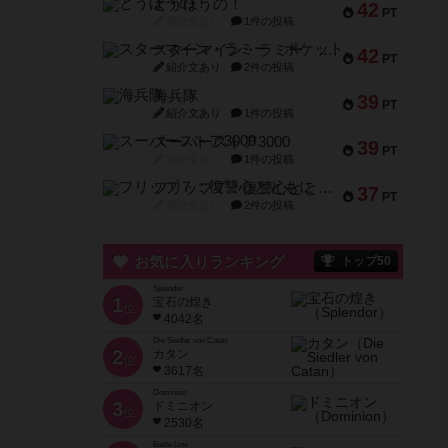
とうほうの！
42
PT
紹介文なし
1件の投稿
スターマイン・ラミー ポケット
42
PT
紹介文あり
2件の投稿
海兵隊
39
PT
紹介文あり
1件の投稿
スーパーストア3000
39
PT
紹介文なし
1件の投稿
フリップ７：復讐心とともに
37
PT
紹介文なし
2件の投稿
お気に入りランキング
トップ50
Splendor
1
宝石の煌き
位
4042名
Die Siedler von Catan
2
カタン
位
3617名
Dominion
3
ドミニオン
位
2530名
Battle Line