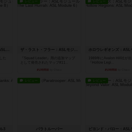
レビュー
レビュー
コード・オブ・ブシドー：ASLモジュール8
ザ・ラスト・フラー：ASLモジュール6
版した
『Squad Leader』用の追加マップ
1989年にAvalon Hill社
として発売されたマップ#11...
『Hollow Legi...
約2時間前
by Chaco
約2時間前
by Chaco
レビュー
レビュー
ル3
パラトルーパー