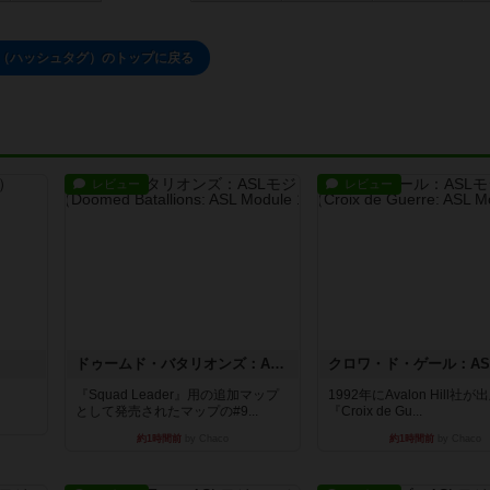
tag（ハッシュタグ）のトップに戻る
レビュー
レビュー
ドゥームド・バタリオンズ：ASLモジュール11
『Squad Leader』用の追加マップ
1992年にAvalon Hill社
として発売されたマップの#9...
『Croix de Gu...
約1時間前
by Chaco
約1時間前
by Chaco