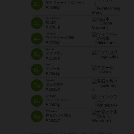
2
テラフォーミングマーズ
位
2396名
Stone Garden
3
枯山水
位
2281名
Viticulture
4
ワイナリーの四季
位
2273名
Agricola
5
アグリコラ
位
2120名
Azul
6
アズール
位
2034名
Splendor
7
宝石の煌き
位
2031名
Wingspan
8
ウイングスパン
位
2007名
7 Wonders
9
世界の七不思議
位
1921名
※Apple、Apple のロゴ は、米国および他の国々で登録された