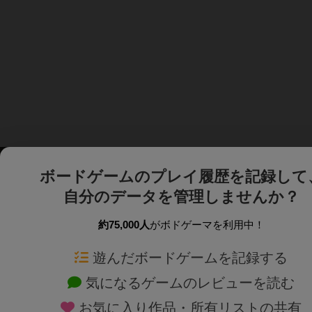
ボードゲームのプレイ履歴を記録して
自分のデータを管理しませんか？
約75,000人
がボドゲーマを利用中！
ボドゲーマTOP
ボードゲーム通販
遊んだボードゲームを記録する
気になるゲームのレビューを読む
ボードゲームを検索する
新作・再入荷情報
お気に入り作品・所有リストの共有
ボードゲームの新着レビュー
定番ボードゲームの通販