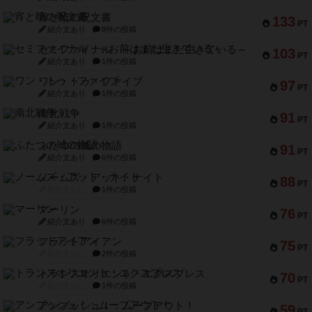
宵と暁の呪文書
133
PT
紹介文あり
8件の投稿
セミファイナル ～お前はまだ生きている～
103
PT
紹介文あり
1件の投稿
ワン・トゥ・ファイブ
97
PT
紹介文あり
1件の投稿
南北戦争
91
PT
紹介文あり
1件の投稿
ふたつの城の物語
91
PT
紹介文あり
6件の投稿
ノームズ・アット・ナイト
88
PT
紹介文なし
1件の投稿
マーリン
76
PT
紹介文あり
6件の投稿
フラットアイアン
75
PT
紹介文なし
2件の投稿
トランスオリエント・エクスプレス
70
PT
紹介文なし
1件の投稿
アンブッシュ！：ムーブアウト！
59