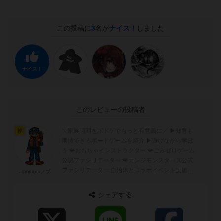
この投稿に
3
名が
ナイス！
しました
ナイス！
このレビューの投稿者
＼家族時間をボドゲでもっと有意義に／ ▶︎知育も
神
期待できるボードゲームを紹介 ▶︎遊びながら学ぼ
う 📯おもちゃインストラクター 📯ごみゼロゲーム
公認ファシリテーター 📯カンジモンスターズ公式
ファシリテーター 自治体とコラボイベント実施中
Jampopoノブ
出張ボドゲ会の依頼はD...
シェアする