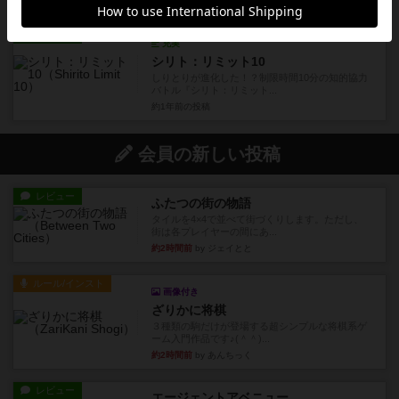
レビュー
充実
シリト：リミット10
しりとりが進化した！？制限時間10分の知的協力
バトル『シリト：リミット...
約1年前
の投稿
会員の新しい投稿
レビュー
ふたつの街の物語
タイルを4×4で並べて街づくりします。ただし、
街は各プレイヤーの間にあ...
約2時間前
by ジェイとと
ルール/インスト
画像付き
ざりかに将棋
３種類の駒だけが登場する超シンプルな将棋系ゲ
ーム入門作品です♪(＾＾)...
約2時間前
by あんちっく
レビュー
エージェントアベニュー