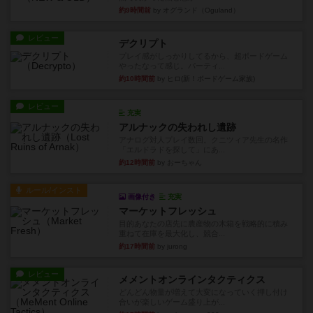
約9時間前
by オグランド（Oguland）
レビュー
デクリプト
プレイ感がしっかりしてるから、超ボードゲーム
やったなって感じ。パーティ...
約10時間前
by ヒロ(新！ボードゲーム家族)
レビュー
充実
アルナックの失われし遺跡
アナログ対人プレイ数回。クニツィア先生の名作
「エルドラドを探して」にあ...
約12時間前
by おーちゃん
ルール/インスト
画像付き
充実
マーケットフレッシュ
目的あなたの店先に農産物の木箱を戦略的に積み
重ねて在庫を最大化し、競合...
約17時間前
by jurong
レビュー
メメントオンラインタクティクス
どんどん物量が増えて大変になっていく押し付け
合いが楽しいゲーム盛り上が...