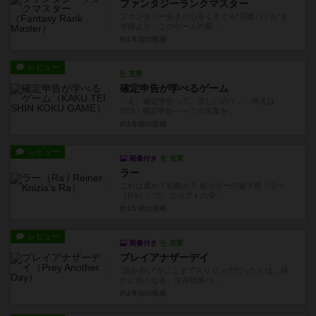
ファンタジーランクマスター
ファンタジー好きの心をくすぐる“召喚バトル”ま
ず何より、このゲームの最...
約1年前
の投稿
レビュー
充実
確定申告が学べるゲーム
「え、確定申告って、楽しいの？」…答えは
YES！確定申告——この言葉を...
約1年前
の投稿
レビュー
画像付き
充実
ラー
これは運か？戦略か？ 競りゲーの金字塔『ラー
（RA）』で、エジプトの栄...
約1年前
の投稿
レビュー
画像付き
充実
プレイアナザーデイ
“読み合い”がここまでスリリングだったとは。静
かに熱くなる、生存戦略バ...
約1年前
の投稿