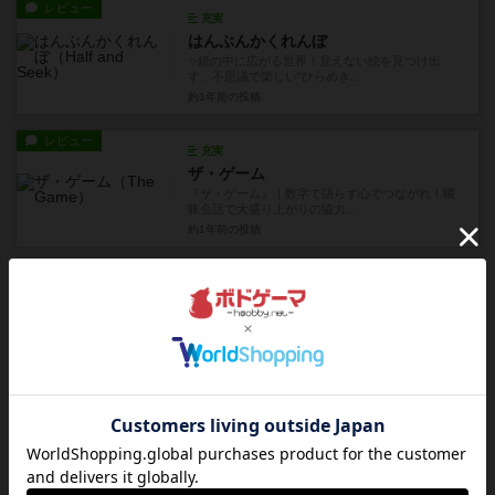
レビュー
充実
はんぶんかくれんぼ
✨鏡の中に広がる世界！見えない絵を見つけ出
す、不思議で楽しい“ひらめき...
約1年前
の投稿
レビュー
充実
ザ・ゲーム
『ザ・ゲーム』｜数字で語らず心でつながれ！曖
昧会話で大盛り上がりの協力...
約1年前
の投稿
レビュー
画像付き
充実
プラネピタ
惑星で弾いて陣取れ！『プラネピタ』は、宇宙人
が飛び交うアクション陣取り...
約1年前
の投稿
レビュー
充実
きらめく財宝
きらめく宝石と笑顔がこぼれる！『きらめく財
宝』は、子どもの「遊びたい！...
約1年前
の投稿