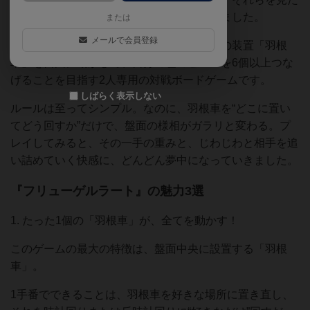
瞬間、「これはただ者じゃない」と直感しました。
または
メールで会員登録
『フリューゲルラート』は、たったひとつの装置「羽根
車」を自由に動かして、自分の色のビー玉を6個以上つな
げることを目指す2人専用の対戦ボードゲームです。
しばらく表示しない
ルールは至ってシンプル。なのに、羽根車を“どこに置い
てどう回すか”だけで、盤面の様相がガラリと変わる。プ
レイしてみると、その一手の重みと、じわじわと相手を追
い詰めていく快感に、どんどん夢中になっていきました。
『フリューゲルラート』の魅力3選
1. たった1個の「羽根車」が、全てを動かす！
このゲームの最大の特徴は、盤面中央に設置する「羽根
車」。
1手番でできることは、羽根車を好きな場所に置き直し、