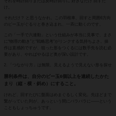
それを時計回りまたは反時計回りに“好きなだけ”回すだ
け。
それだけ？ と思うなかれ。この羽根車、回すと周囲6方向
のビー玉がぐるりと巻き込まれ、一斉に動くのです。
この「一手で六連動」という仕組みが本当に見事で、まさ
に“物理の動き”と“戦略思考”がリンクする気持ちよさ。操
作は直感的ですが、狙った形をつくるには数手先を読む必
要があり、やればやるほど奥が深い設計です。
2. 「つながり方」は無限。見えるようで見えない形を探せ
勝利条件は、自分のビー玉6個以上を連続したかた
まり（縦・横・斜め）にすること。
けれど、回すたびに盤面はめまぐるしく変化。先ほどまで
繋がっていた列が、あっという間にバラバラに――という
こともしょっちゅうです。