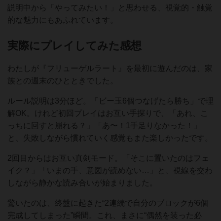
説明中から「やってみたい！」と思わせる、視覚的・触覚
的な魅力にもあふれています。
実際にプレイしてみた感想
わたしが『フリューゲルラート』を最初に遊んだのは、家
族との週末のひとときでした。
ルール説明は3分ほど。「ビー玉6個つなげたら勝ち」で理
解OK。けれど初回プレイはお互い手探りで、「あれ、こ
っちに回すと崩れる？」「あ〜！1手足りなかった！」
と、失敗しながら慣れていく感覚もまた楽しかったです。
2回目からはお互い真剣モード。「そこに置いたのはフェ
イク？」「いまの手、意図が読めない…」と、視線を交わ
しながら静かな読み合いが始まりました。
驚いたのは、終盤に起きた“2連続で自分のブロックが6個
完成してしまった”瞬間。これ、まさに“偶然を装った必