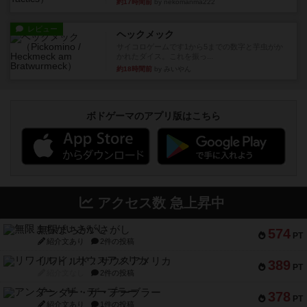
約17時間前
by nekomanma222
レビュー
ヘックメック
サイコロゲームです1から5までの数字と芋虫がか
かれたダイス。これを振っ...
約18時間前
by みいやん
ボドゲーマのアプリ版はこちら
アクセス数 急上昇中
無限まちがいさがし
574
PT
紹介文あり
2件の投稿
リワイルド：サウスアメリカ
389
PT
紹介文なし
2件の投稿
アンダー・ザ・テーブラー
378
PT
紹介文あり
1件の投稿