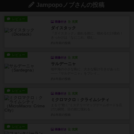
Jampopoノブさんの投稿
レビュー
画像付き
充実
ダイスタック
『ダイスタック』崩れる前に、積めるだけ積め！
きっかけは「なにこれ、積む...
約1年前
の投稿
レビュー
画像付き
充実
サルデーニャ
地中海の小さな島に、大きな駆け引きがあった
——『サルデーニャ』をプレイ...
約1年前
の投稿
レビュー
画像付き
充実
ミクロマクロ：クライムシティ
まるで“動く”ミステリーマップゲームボードを広
げた瞬間、目の前に現れる...
約1年前
の投稿
レビュー
画像付き
充実