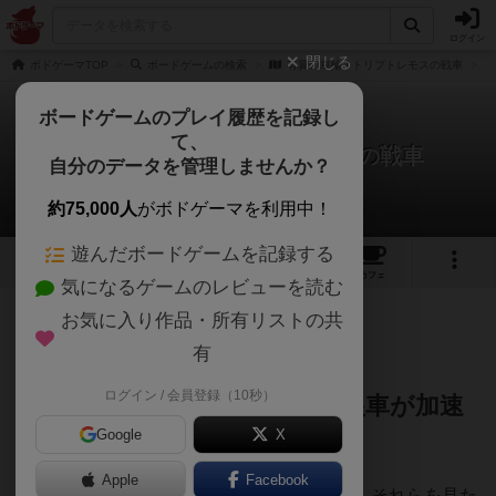
ログイン
閉じる
ボドゲーマTOP
ボードゲームの検索
有翼の車輪 / トリプトレモスの戦車
ボードゲームのプレイ履歴を記録し
て、
有翼の車輪 / トリプトレモスの戦車
自分のデータを管理しませんか？
Jampopoノブさんのレビュー
約75,000人
がボドゲーマを利用中！
遊んだボードゲームを記録する
1
2
1
トップ
画像
動画
レビュー
カフェ
気になるゲームのレビューを読む
お気に入り作品・所有リストの共
87名
3名
0
約1年前
有
ログイン / 会員登録（10秒）
回して、つながる。思考の羽根車が加速
Google
X
する2人用決闘
Apple
Facebook
美しいビー玉と、手のひらサイズの羽根車。それらを見た