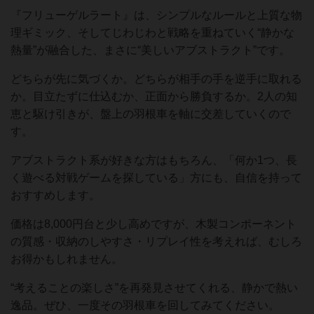
『フリューゲルラート』は、シンプルなルールと上質な物
理ギミック、そしてじわじわと戦略を重ねていく“静かな
熱量”が融合した、まさに“美しいアブストラクト”です。
どちらが先に気づくか。どちらが相手の手を逆手に取れる
か。目立たずに仕込むか、正面から勝負するか。2人の知
恵と駆け引きが、盤上の羽根車を軸に交差していくので
す。
アブストラクト系が好きな方はもちろん、「何か1つ、長
く遊べる対戦ゲームを探している」方にも、自信を持って
おすすめします。
価格は8,000円台と少し高めですが、木製コンポーネント
の質感・収納のしやすさ・リプレイ性を考えれば、むしろ
お得かもしれません。
“考えることの楽しさ”を再発見させてくれる、静かで熱い
逸品。ぜひ、一度その羽根車を回してみてください。