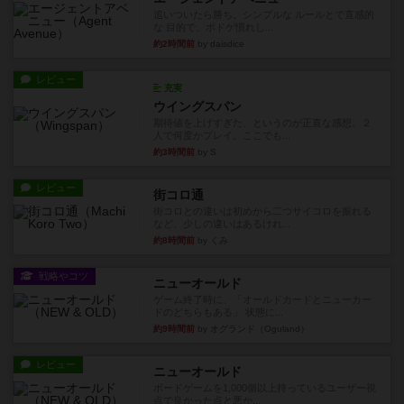
追いついたら勝ち。シンプルな ルールとで直感的
な 目的で、ボドゲ慣れし...
約2時間前
by daisdice
レビュー
充実
ウイングスパン
期待値を上げすぎた、というのが正直な感想。２
人で何度かプレイ。ここでも...
約3時間前
by S
レビュー
街コロ通
街コロとの違いは初めから二つサイコロを振れる
など、少しの違いはあるけれ...
約8時間前
by くみ
戦略やコツ
ニューオールド
ゲーム終了時に、「オールドカードとニューカー
ドのどちらもある」 状態に...
約9時間前
by オグランド（Oguland）
レビュー
ニューオールド
ボードゲームを1,000個以上持っているユーザー視
点で良かった点と悪か...