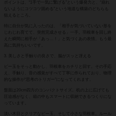
ポイントは、“1手で一気に繋げる”という爆発力と、“崩れ
ないようにコツコツ固める”という地道な構築のどちらも
狙えるところ。
特に自分が気に入ったのは、「相手が気づいていない形を
じわじわ育てて、突然完成させる」一手。羽根車を回し終
えた瞬間に相手が「あっ…！」と気づくあの表情。もう最
高に気持ちいいです。
3. 美しさと手触りの良さで、脳がスッと冴える
ビー玉をそっと動かし、羽根車をカチリと回す。その手応
え、手触り、音の感覚がすべて丁寧に作られており、物理
的な操作が“思考のトリガー”になってくれます。
盤面は20cm四方のコンパクトサイズ。机の上に広げても
圧迫感がなく、箱の中もスマートに収納できるつくりにな
っています。
淡い木目とクリアなビー玉、そして小さな羽根車。ルール