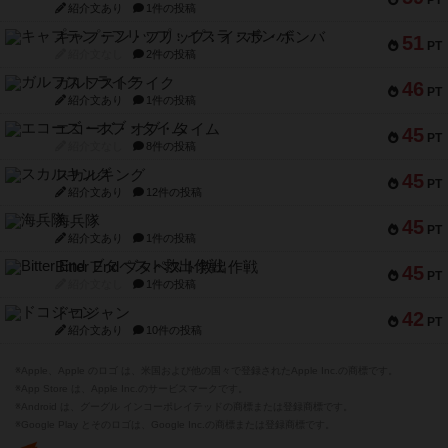
PT
紹介文あり
1件の投稿
キャプテン・フリップ：イスラ・ボンバ
51
PT
紹介文なし
2件の投稿
ガルフストライク
46
PT
紹介文あり
1件の投稿
エコーズ・オブ・タイム
45
PT
紹介文なし
8件の投稿
スカルキング
45
PT
紹介文あり
12件の投稿
海兵隊
45
PT
紹介文あり
1件の投稿
Bitter End ブタペスト救出作戦
45
PT
紹介文なし
1件の投稿
ドコジャン
42
PT
紹介文あり
10件の投稿
※Apple、Apple のロゴ は、米国および他の国々で登録されたApple Inc.の商標です。
※App Store は、Apple Inc.のサービスマークです。
※Android は、グーグル インコーポレイテッドの商標または登録商標です。
※Google Play とそのロゴは、Google Inc.の商標または登録商標です。