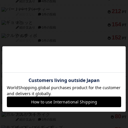
紹介文あり
4件の投稿
バー！パーティー
212
PT
紹介文なし
1件の投稿
ギョッと
154
PT
紹介文あり
1件の投稿
クルティボ
152
PT
紹介文なし
1件の投稿
ブラヴェスト
140
PT
紹介文なし
1件の投稿
ドブル：ポケットモンスター
122
PT
紹介文あり
4件の投稿
ジャンヌ・ダルク-オルレアン ドロー＆ライト
118
PT
紹介文なし
5件の投稿
ファースト・イン・フライト
94
PT
紹介文あり
3件の投稿
ダイススローン
88
PT
紹介文なし
1件の投稿
ガルフストライク
80
PT
紹介文あり
1件の投稿
モズビ－ズ・レイダ－ズ