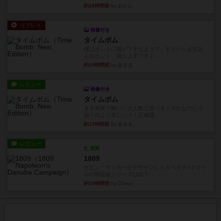
約18時間前
by おとん
リプレイ
画像付き
タイムボム
僕はホントに嘘が下手なようで、すぐバレますみ
んなホント、嘘が上手ですよ...
約19時間前
by あまる
レビュー
画像付き
タイムボム
まず簡単で軽い！大人数で遊べる！それなのに小
箱！何より楽しい！！正体隠...
約19時間前
by あまる
レビュー
充実
1809
ケビン・ザッカーがデザインした１ヘクス=２マイ
ルの戦役級シリーズは以下...
約19時間前
by Chaco