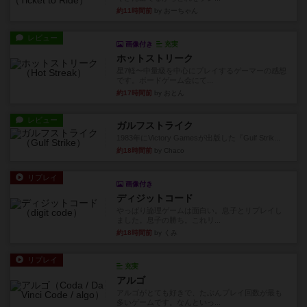
約11時間前
by おーちゃん
レビュー
画像付き
充実
ホットストリーク
星7軽〜中量級を中心にプレイするゲーマーの感想
です。ボードゲーム会にて...
約17時間前
by おとん
レビュー
ガルフストライク
1983年にVictory Gamesが出版した『Gulf Strik...
約18時間前
by Chaco
リプレイ
画像付き
ディジットコード
やっぱり論理ゲームは面白い。息子とリプレイし
ました。息子の勝ち。これリ...
約18時間前
by くみ
リプレイ
充実
アルゴ
アルゴがとても好きで、たぶんプレイ回数が最も
多いゲームです。なんといっ...