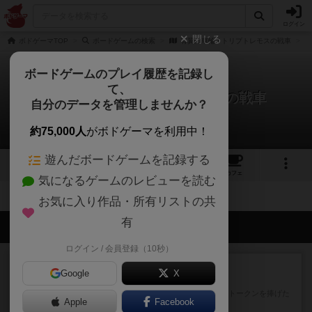
ログイン
閉じる
ボドゲーマTOP
ボードゲームの検索
有翼の車輪 / トリプトレモスの戦車
ボードゲームのプレイ履歴を記録し
て、
有翼の車輪 / トリプトレモスの戦車
自分のデータを管理しませんか？
拡張/関連作品 0件
約75,000人
がボドゲーマを利用中！
遊んだボードゲームを記録する
1
2
1
トップ
画像
動画
レビュー
カフェ
気になるゲームのレビューを読む
お気に入り作品・所有リストの共
有
会員の新しい投稿
ログイン / 会員登録（10秒）
レビュー
充実
Google
X
宵と暁の呪文書
4/5点呪文を修得したり使い魔にトークンを捧げた
Apple
Facebook
りして得点を増やしてい...