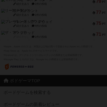
79
PT
紹介文あり
1件の投稿
リー対グラント
77
PT
紹介文あり
1件の投稿
ブレーキング・アウェイ
75
PT
紹介文あり
4件の投稿
ザ・フラッド
71
PT
紹介文なし
1件の投稿
※Apple、Apple のロゴ は、米国および他の国々で登録されたApple Inc.の商標です。
※App Store は、Apple Inc.のサービスマークです。
※Android は、グーグル インコーポレイテッドの商標または登録商標です。
※Google Play とそのロゴは、Google Inc.の商標または登録商標です。
ボドゲーマTOP
ボードゲームを検索する
ボードゲームの新着レビュー