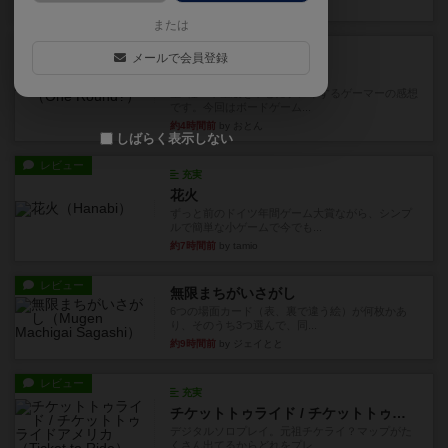
32分前
by ワタル
または
レビュー
画像付き
充実
メールで会員登録
ワンラウンド
星5軽〜中量級を中心にプレイするゲーマーの感想
です。今回はボードゲーム...
約4時間前
by おとん
しばらく表示しない
レビュー
充実
花火
ずっと前のドイツ年間ゲーム大賞ながら、シンプ
ルで簡単な小ゲームで今でも...
約7時間前
by tamio
レビュー
無限まちがいさがし
6つの場面カード（表、裏で違う絵）が何枚かあ
り、そのうち3つ選んで、同...
約9時間前
by ジェイとと
レビュー
充実
チケットトゥライド / チケットトゥライドアメリカ
デジタルソロプレイ。元祖チケライ？マップがた
くさん出てるからどれをプレ...