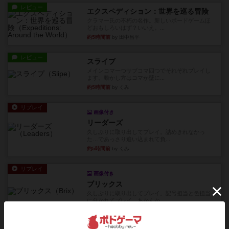
レビュー
エクスペディション：世界を巡る冒険
クラマー氏の不朽の名作。新しいボードゲームほ
どおもしろいはず？いいえ。...
約5時間前
by 田中昌平
レビュー
スライプ
メインコマ一つサブコマ四つでそれぞれプレイし
ます。動かし方はコマか壁に...
約5時間前
by くみ
リプレイ
画像付き
リーダーズ
久しぶりに取り出してプレイ。詰めきれなかっ
た…であっさり追い込まれて負...
約5時間前
by くみ
リプレイ
画像付き
ブリックス
久しぶりに取り出してプレイ。記号担当と色担当
に分かれてプレイ。あかんか...
約6時間前
by くみ