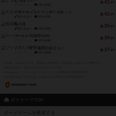
とうほうの！
42
PT
紹介文なし
1件の投稿
スターマイン・ラミー ポケット
42
PT
紹介文あり
2件の投稿
海兵隊
39
PT
紹介文あり
1件の投稿
スーパーストア3000
39
PT
紹介文なし
1件の投稿
フリップ７：復讐心とともに
37
PT
紹介文なし
2件の投稿
※Apple、Apple のロゴ は、米国および他の国々で登録されたApple Inc.の商標です。
※App Store は、Apple Inc.のサービスマークです。
※Android は、グーグル インコーポレイテッドの商標または登録商標です。
※Google Play とそのロゴは、Google Inc.の商標または登録商標です。
ボドゲーマTOP
ボードゲームを検索する