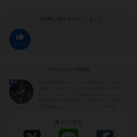
この投稿に
0
名が
ナイス！
しました
ナイス！
このレビューの投稿者
最近突然変異でボードゲームに興味を持ったぼっち
国王
気味のホドゲーマー ソロプレイ出来るゲーム大好
き・゜・(ノД`)・゜・ 沢山の人とプレイしたい、定
期的に集まれる仲間が欲しい夢を持ちつつ、固定仲
間と活動拠点を探しています やっと月イチ程度の
くずてつ
間隔でボドゲする仲間ができま...
シェアする