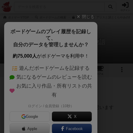
ログイン
閉じる
ボドゲーマTOP
ボードゲームの検索
ESCALOGUE アリスと謎とくらやみの物
ボードゲームのプレイ履歴を記録し
て、
アリスと謎とくらやみの物語
自分のデータを管理しませんか？
くずてつさんのレビュー
約75,000人
がボドゲーマを利用中！
遊んだボードゲームを記録する
2
15
38
トップ
画像
動画
レビュー
カフェ
気になるゲームのレビューを読む
お気に入り作品・所有リストの共
397名
0名
0
7年以上前
有
ログイン / 会員登録（10秒）
クリア出来ましたのでレビューをしたいと思います
Google
X
Apple
Facebook
物語としても面白かったです