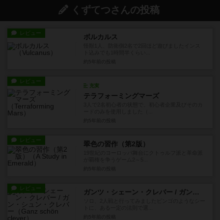
くずてつさんの投稿
レビュー
ボルカルス
怪獣1人、防衛側2名で2回ほど遊びましたインス
ト込みでも1時間半くらい...
約5年前
の投稿
レビュー
充実
テラフォーミングマーズ
3人で2名初心者の状態で、初心者企業及びそのカ
ードのみを使用しました（...
約5年前
の投稿
レビュー
翠色の習作（第2版）
19世紀のヨーロッパ舞台にクトゥルフ派と革命派
が覇権を争うゲーム2～5...
約5年前
の投稿
レビュー
ガンツ・シェーン・クレバー / ガン・シュン・クレバー
ソロ、2人戦と行ってみましたビンゴのようなシー
トに、ある一定の法則で選...
約5年前
の投稿