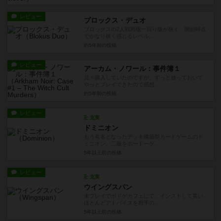
レビュー
ブロックス・デュオ
ブロックスの2人戦用版一回り版が狭く、開始時点
でかなり狭く感じるレベル...
約5年前
の投稿
レビュー
アーカム・ノワール：事件簿１
元々購入していたのですが、ずっと放っておいて
やっとプレイできたので感想...
約5年前
の投稿
レビュー
充実
ドミニオン
もう有名となったデッキ構築型カードゲームのド
ミニオン。二版をボードーゲ...
5年以上前
の投稿
レビュー
充実
ウイングスパン
未プレイでボドゲカフェにて、インストして貰い
ほとんどアドバイスを相手の...
5年以上前
の投稿