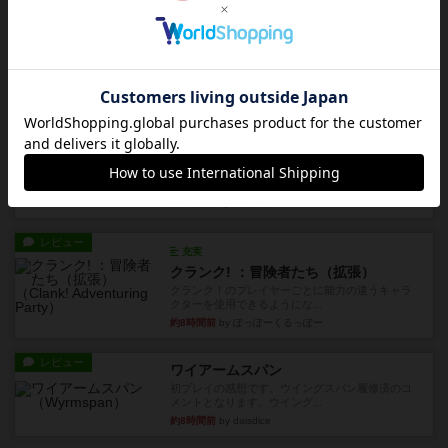
レビュー
画像付き
ダグエイトチェス
チェスなのに、ほんの10分で終わります。動きで
敵のコマの種類が分かれば...
約6時間前
by くみ
レビュー
画像付き
充実
宝石の煌き：デュエル 偽造者
筆者が最も好きな2人用ボードゲームである『宝石
の煌めき デュエル』に、...
約7時間前
by 手動人形
レビュー
充実
クランク! ：冒険者たち（拡張）
クランク！のプレイヤーごとに能力の違うキャラ
クターを使用できるようにな...
約8時間前
by ぽっぽーくるっぽー
レビュー
ワイアームスパン
初プレイの感想です。ウイングスパン履修済のコ
メントとなります。ウイング...
約8時間前
by daisdice