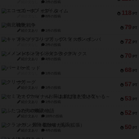
紹介文なし
2件の投稿
エコーズ・オブ・タイム
118
PT
紹介文なし
8件の投稿
南北戦争
79
PT
紹介文あり
1件の投稿
キャプテン・フリップ：イスラ・ボンバ
72
PT
紹介文なし
2件の投稿
メメントオンラインタクティクス
70
PT
紹介文あり
4件の投稿
パーミッド
68
PT
紹介文なし
1件の投稿
クリーグ
57
PT
紹介文あり
1件の投稿
セミファイナル ～お前はまだ生きている～
53
PT
紹介文あり
1件の投稿
ふたつの街の物語
52
PT
紹介文あり
18件の投稿
クランク! ：冒険者たち（拡張）
50
PT
紹介文あり
4件の投稿