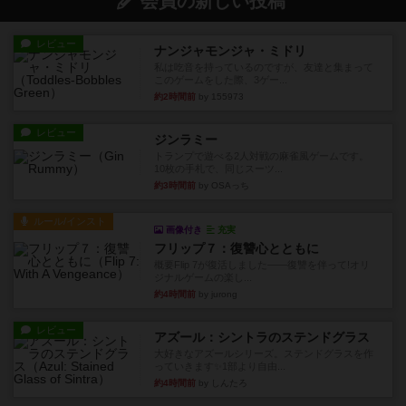
会員の新しい投稿
レビュー
ナンジャモンジャ・ミドリ
私は吃音を持っているのですが、友達と集まって
このゲームをした際、3ゲー...
約2時間前
by 155973
レビュー
ジンラミー
トランプで遊べる2人対戦の麻雀風ゲームです。
10枚の手札で、同じスーツ...
約3時間前
by OSAっち
ルール/インスト
画像付き
充実
フリップ７：復讐心とともに
概要Flip 7が復活しました――復讐を伴って!オリ
ジナルゲームの楽し...
約4時間前
by jurong
レビュー
アズール：シントラのステンドグラス
大好きなアズールシリーズ。ステンドグラスを作
っていきます✨1部より自由...
約4時間前
by しんたろ