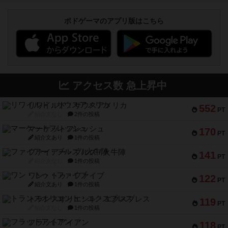
ボドゲーマのアプリ版はこちら
アクセス数 急上昇中
リワイルド：サウスアメリカ
552
PT
紹介文なし
2件の投稿
マーケットフレッシュ
170
PT
紹介文あり
1件の投稿
ファイアー・ブルズ / 火牛陣
141
PT
紹介文なし
1件の投稿
ワン・トゥ・ファイブ
122
PT
紹介文あり
1件の投稿
トランスオリエント・エクスプレス
119
PT
紹介文なし
1件の投稿
フラットアイアン
118
PT