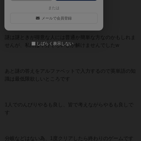
または
LINE連動も良い感じでした
メールで会員登録
謎は謎ときが得意な人には普通か簡単な方なのかもしれま
しばらく表示しない
せんが、私には半分くらいしか解けませんでしたw
あと謎の答えをアルファベットで入力するので英単語の知
識は最低限欲しいところです
1人でのんびりやるも良し、皆で考えながらやるも良しで
す
分岐などはない為、1度クリアしたら終わりのゲームです