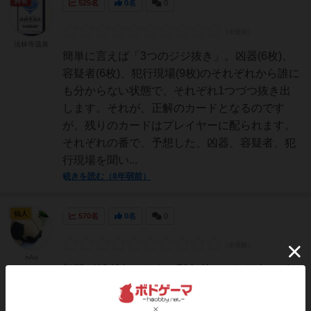
勇者
525名
0名
0
法林寺温泉
簡単に言えば「3つのジジ抜き」。凶器(6枚)、
容疑者(6枚)、犯行現場(9枚)のそれぞれから誰に
も分からない状態で、それぞれ1つづつ抜き出
します。それが、正解のカードとなるのです
が、残りのカードはプレイヤーに配られます。
それぞれの番で、予想した、凶器、容疑者、犯
行現場を聞い...
続きを読む（8年弱前）
仙人
570名
0名
0
nAo
初版が1949年とおよそ70年前とかなり古いゲー
ムです。古い臭いゲームかと言われるとそんな
事は微塵も感じさせず、推理ゲームといえばク