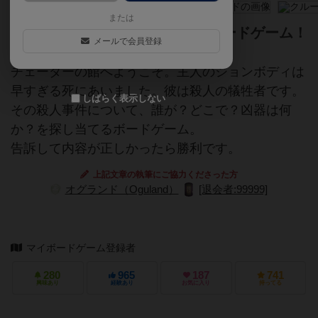
または
友達や家族と"推理を楽しめる"ボードゲーム！
メールで会員登録
チェーダーの館へようこそ。主人のジョンボディは
早すぎる死にあいました。彼は殺人の犠牲者です。
しばらく表示しない
その殺人事件について、誰が？どこで？凶器は何
か？を探し当てるボードゲーム。
告訴して内容が正しかったら勝利です。
上記文章の執筆にご協力くださった方
オグランド（Oguland）
[退会者:99999]
マイボードゲーム登録者
280
965
187
741
興味あり
経験あり
お気に入り
持ってる