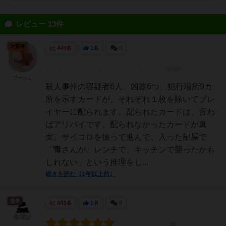
レビュー 13件
大賢者
449名
1名
0
プーさん
殺人事件の容疑者6人、凶器6つ、犯行場所9カ
所を示すカードが、それぞれ１枚を除いてプレ
イヤーに配られます。配られたカードは、言わ
ばアリバイです。配られなかったカードが真
実。サイコロを振って進んで、入った部屋で
「青さんが、レンチで、キッチンで襲ったかも
しれない」という推理をし...
続きを読む（1年以上前）
皇帝
843名
1名
0