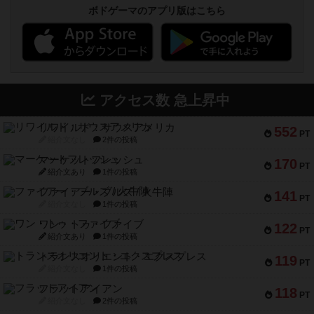
ボドゲーマのアプリ版はこちら
アクセス数 急上昇中
リワイルド：サウスアメリカ
552
PT
紹介文なし
2件の投稿
マーケットフレッシュ
170
PT
紹介文あり
1件の投稿
ファイアー・ブルズ / 火牛陣
141
PT
紹介文なし
1件の投稿
ワン・トゥ・ファイブ
122
PT
紹介文あり
1件の投稿
トランスオリエント・エクスプレス
119
PT
紹介文なし
1件の投稿
フラットアイアン
118
PT
紹介文なし
2件の投稿