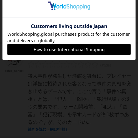
ルード(クルー)というぐらい代表的なゲームな
のではないでしょうか。後発の推理ゲームは殆
どクルードのシステムを踏襲しているあたり、
推理ゲームの根...
続きを読む（9年以上前）
神
590名
0名
0
充実
oshio_sensei
殺人事件が発生した洋館を舞台に、プレイヤー
は洋館に招待された客となって事件の真相を突
き止めるゲームです。ここで言う「事件の真
相」とは、「犯人」「凶器」「犯行現場」の3
つの要素です。.ゲーム開始前、「犯人」「凶
器」「犯行現場」を示すカードが各1枚ずつあ
るのですが、そのカードの...
続きを読む（約10年前）