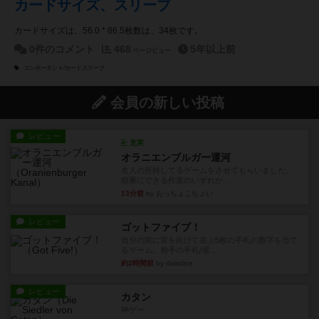
カードサイズ、スリーブ
カードサイズは、56.0 * 86.5枚数は、34枚です。
0件のコメント
468
5年以上前
ページビュー
コンポーネント/カードスリーブ
会員の新しい投稿
レビュー
充実
オラニエンブルガー運河
友人の所持してるゲームをさせてもらいました。
順番にできる作業のいずれか...
13分前
by おっちょこちょい
レビュー
ゴットファイブ！
自分の前に背を向けて並ぶ5枚の手札の数字を当て
るゲーム。相手の手札/場...
約2時間前
by daisdice
レビュー
カタン
神ゲー