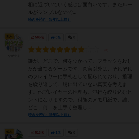
相に近づいていく感じは面白いです。またルー
ルがシンプルなので...
続きを読む（5年以上前）
仙人
565名
0名
0
ながやま
誰が、どこで、何をつかって、ブラックを殺し
たか当てるゲームです。真実以外は、それぞれ
のプレイヤーに手札として配られており、推理
を繰り返して、場に出ていない真実を考えま
す。他プレイヤーの推理も、犯行を絞り込むヒ
ントになりますので、付随のメモ用紙で、誰、
どこ、何、を上手く整理し...
続きを読む（5年以上前）
仙人
513名
1名
0