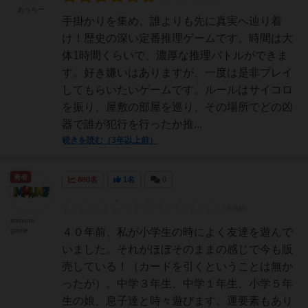
あっちー
手掛かりを集め、誰よりも先に真実へ辿り着
け！歴史の深い定番推理ゲームです。時間は大
体1時間くらいで、濃厚な推理バトルができま
す。好き嫌いはありますが、一度は是非プレイ
してもらいたいゲームです。ルールはサイコロ
を振り、屋敷の部屋を巡り、その場所でどの凶
器で誰が犯行を行ったか推...
続きを読む（3年以上前）
勇者
880名
1名
0
immune
game
４０年前、私が小学生の時によく友達を遊んで
いました。それがほぼそのままの感じで今も販
売している！（カードを引くということは無か
ったが）。中学３年生、中学１年生、小学５年
生の娘、息子達と時々遊びます。運要素もあり