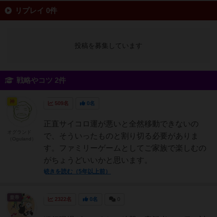
リプレイ 0件
投稿を募集しています
戦略やコツ 2件
神
509名
0名
正直サイコロ運が悪いと全然移動できないの
オグランド
で、そういったものと割り切る必要がありま
（Oguland）
す。ファミリーゲームとしてご家族で楽しむの
がちょうどいいかと思います。
続きを読む（5年以上前）
皇帝
2322名
0名
0