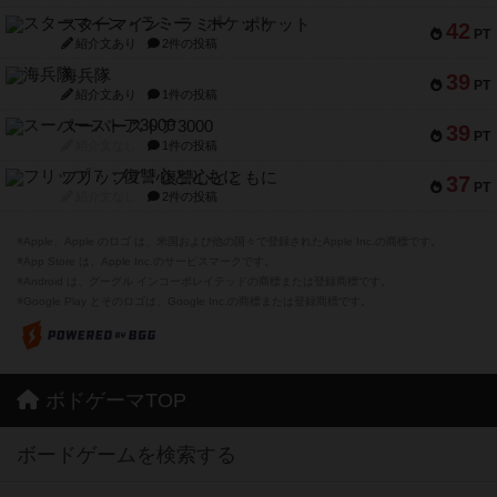
スターマイン・ラミー ポケット
42
PT
紹介文あり
2件の投稿
海兵隊
39
PT
紹介文あり
1件の投稿
スーパーストア3000
39
PT
紹介文なし
1件の投稿
フリップ７：復讐心とともに
37
PT
紹介文なし
2件の投稿
※Apple、Apple のロゴ は、米国および他の国々で登録されたApple Inc.の商標です。
※App Store は、Apple Inc.のサービスマークです。
※Android は、グーグル インコーポレイテッドの商標または登録商標です。
※Google Play とそのロゴは、Google Inc.の商標または登録商標です。
ボドゲーマTOP
ボードゲームを検索する