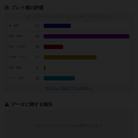
プレイ感の評価
トグルスイッチを押すとプレイ感（
※
）の投票ができます
14
運・確率
44
戦略・判断力
10
交渉・立ち回り
27
心理戦・ブラフ
1
攻防・戦闘
16
アート・外見
似たプレイ感のゲームを探す→
データに関する報告
ログインするとフォームが表示されます