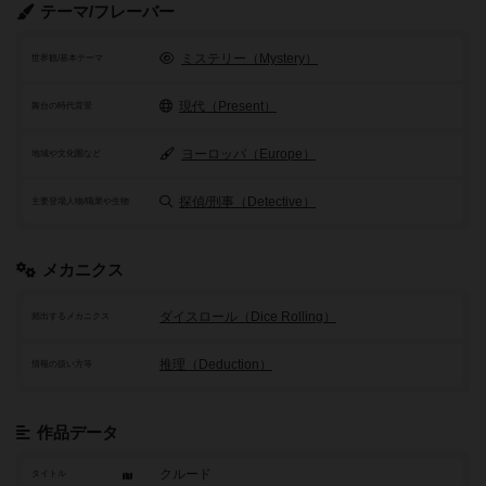
テーマ/フレーバー
ミステリー（Mystery）
世界観/基本テーマ
現代（Present）
舞台の時代背景
ヨーロッパ（Europe）
地域や文化圏など
探偵/刑事（Detective）
主要登場人物/職業や生物
メカニクス
ダイスロール（Dice Rolling）
頻出するメカニクス
推理（Deduction）
情報の扱い方等
作品データ
クルード
タイトル