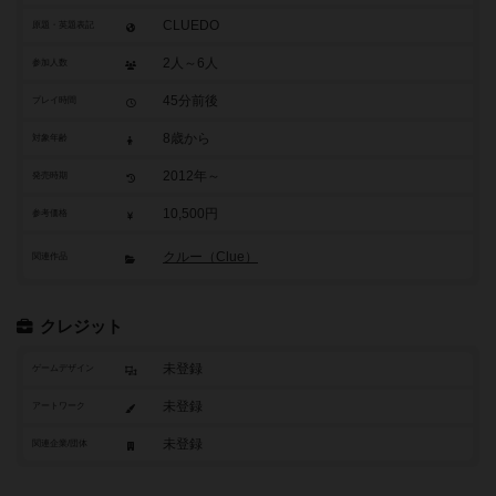
CLUEDO
原題・英題表記
2人～6人
参加人数
45分前後
プレイ時間
8歳から
対象年齢
2012年～
発売時期
10,500円
参考価格
クルー（Clue）
関連作品
クレジット
未登録
ゲームデザイン
未登録
アートワーク
未登録
関連企業/団体