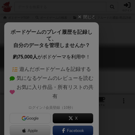
ログイン
閉じる
ボドゲーマTOP
ボードゲームの検索
クルー
クルードの通販/商品詳細
ボードゲームのプレイ履歴を記録し
て、
自分のデータを管理しませんか？
クルード
約75,000人
がボドゲーマを利用中！
CLUEDO
遊んだボードゲームを記録する
気になるゲームのレビューを読む
お気に入り作品・所有リストの共
有
8
13
123
トップ
画像
動画
レビュー
カフェ
ログイン / 会員登録（10秒）
Google
X
Apple
Facebook