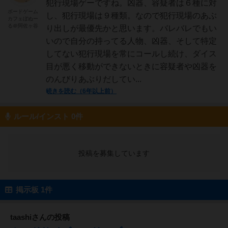
犯行現場ゲーですね。凶器、容疑者は６種に対
ボードゲーム
し、犯行現場は９種類。なので犯行現場のあぶ
カフェぼぬー
る＠阿佐ヶ谷
り出しが最優先かと思います。バレバレでもい
いので自分の持ってる人物、凶器、そして特定
してない犯行現場を常にコールし続け、ダイス
目が悪く移動ができないときに容疑者や凶器を
のんびりあぶりだしてい...
続きを読む（6年以上前）
ルール/インスト 0件
投稿を募集しています
掲示板 1件
taashiさんの投稿