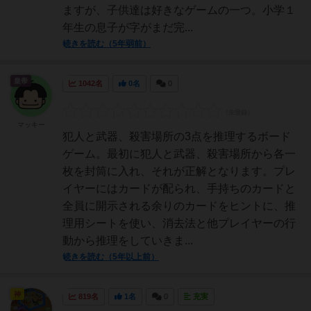
ますが、子供達は好きなゲームの一つ。小学１
年生の息子が字がまだ完...
続きを読む（5年弱前）
皇帝
1042名
0名
0
マッキー
犯人と武器、殺害場所の3点を推理するボード
ゲーム。最初に犯人と武器、殺害場所から各一
枚を封筒に入れ、それが正解となります。プレ
イヤーにはカードが配られ、手持ちのカードと
全員に開示される余りのカードをヒントに、推
理用シートを使い、消去法と他プレイヤーの行
動から推理をしていきま...
続きを読む（5年以上前）
神
819名
1名
0
充実