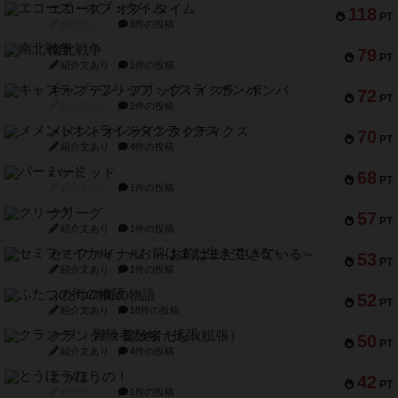
エコーズ・オブ・タイム
118
PT
紹介文なし
8件の投稿
南北戦争
79
PT
紹介文あり
1件の投稿
キャプテン・フリップ：イスラ・ボンバ
72
PT
紹介文なし
2件の投稿
メメントオンラインタクティクス
70
PT
紹介文あり
4件の投稿
パーミッド
68
PT
紹介文なし
1件の投稿
クリーグ
57
PT
紹介文あり
1件の投稿
セミファイナル ～お前はまだ生きている～
53
PT
紹介文あり
1件の投稿
ふたつの街の物語
52
PT
紹介文あり
18件の投稿
クランク! ：冒険者たち（拡張）
50
PT
紹介文あり
4件の投稿
とうほうの！
42
PT
紹介文なし
1件の投稿