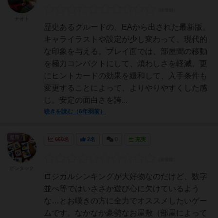
ナオト
歴史あるクルードの、EAから出された最新版。
キャライラストや設定が少し変わって、現代的
な印象を与える。プレイ面では、部屋間の移動
を極力コンパクトにして、煩わしさを軽減。更
にヒントカードの効果を緩和して、入手条件も
変更することによって、よりやりやすくした感
じ。安定の面白さを誇...
続きを読む（6年弱前）
皇帝
660名
2名
0
充実
ピンタック
ロジカルシンキングが大好物なのだけど、数字
並べ等ではいささか遊び心に欠けているよう
な…とお嘆きの方に全力でオススメしたいゲー
ムです。なかなか豪勢なお屋敷（部屋によって