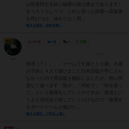
は部屋同士を結ぶ秘密の抜け道まであります）
をうろうろしつつ、これと思った部屋へ容疑者
を呼びつけ、抜かりなく用...
続きを読む（約6年前）
仙人
897名
1名
0
充実
hiro
推理（？）、、、ゲームです嫁と１０歳、８歳
の子供と４人で遊びました日本語版が手に入ら
なかったので英語版を翻訳しましたが、特に問
題なく遊べます「誰が」「何処で」「何を使っ
て」という推理をしていくのですが、推理とい
うより消去法で探していくだけなので「推理す
るボードゲームが遊びた...
続きを読む（7年以上前）