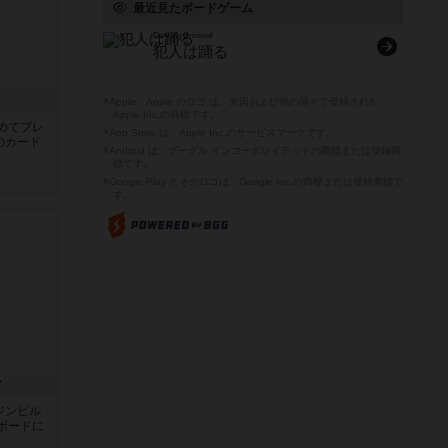
最近見たボードゲーム
Dancing Criminal
犯人は踊る
き
※Apple、Apple のロゴ は、米国および他の国々で登録された
Apple Inc.の商標です。
めてプレ
※App Store は、Apple Inc.のサービスマークです。
のカード
※Android は、グーグル インコーポレイテッドの商標または登録商
標です。
※Google Play とそのロゴは、Google Inc.の商標または登録商標で
す。
ン
ジンビル
ボードに