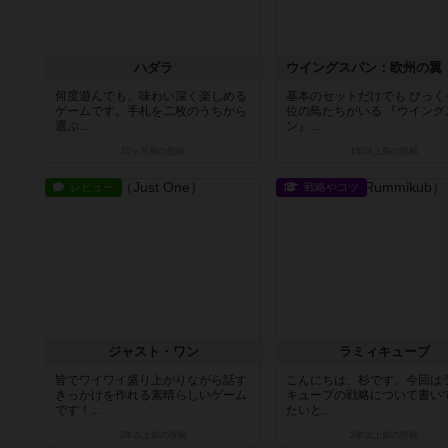
ハダラ
何度遊んでも、味わい深く楽しめる
基本のセットだけでも びっく
ゲームです。手札を二枚のうちから
位の鳥たちがいる 『ウイング
選ぶ...
ン』...
10ヶ月前
の投稿
1年以上前
の投稿
レビュー
戦略やコツ
ジャスト・ワン
ラミィキューブ
皆でワイワイ盛り上がりながら話す
こんにちは、杉です。今回は
きっかけを作れる素晴らしいゲーム
キューブの戦略について書い
です！...
たいと...
2年以上前
の投稿
2年以上前
の投稿