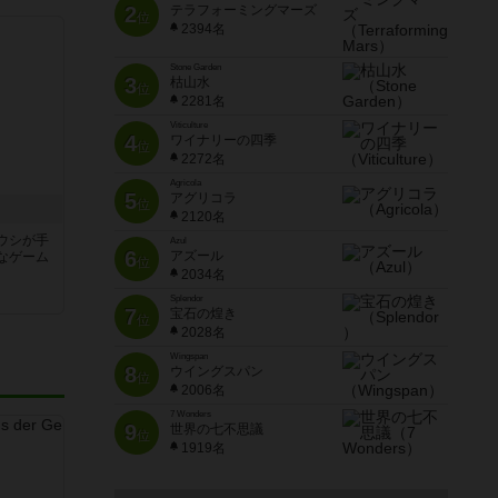
2
テラフォーミングマーズ
位
2394名
Stone Garden
3
枯山水
位
2281名
Viticulture
4
ワイナリーの四季
位
2272名
Agricola
5
アグリコラ
位
2120名
ウシが手
Azul
6
アズール
なゲーム
位
2034名
Splendor
7
宝石の煌き
位
2028名
Wingspan
8
ウイングスパン
位
2006名
7 Wonders
9
世界の七不思議
位
1919名