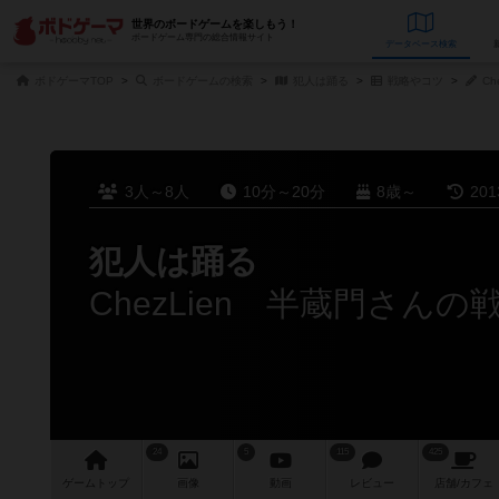
世界のボードゲームを楽しもう！
ボードゲーム専門の総合情報サイト
データベース
検
ボドゲーマTOP
ボードゲームの検索
犯人は踊る
戦略やコツ
Ch
3人～8人
10分～20分
8歳～
20
犯人は踊る
ChezLien 半蔵門さん
24
5
115
425
ゲーム
トップ
画像
動画
レビュー
店舗/
カフェ