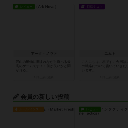
レビュー
戦略やコツ
アーク・ノヴァ
ニムト
沢山の動物に囲まれながら遊べる最
こんにちは、杉です。今回は
高のゲームです！！何が良いかと聞
の戦略について書いていきた
かれる...
います...
2年以上前
の投稿
2年以上前
の投稿
会員の新しい投稿
ルール/インスト
レビュー