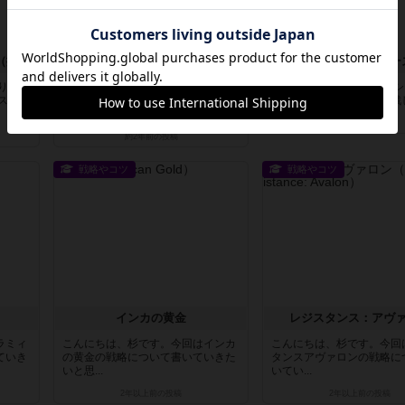
ウイングスパン：欧州の翼（拡張）
シャークインパクト
タイムストーリー
りする
皆さんはサメ、好きですか？私は大
『T.I.M.E ストーリーズ
スパ
好きです！！！！皆さんはサメ映画
初代「療養所にて」に挑戦して
は好き...
約2年前
の投稿
約2年前
の投稿
戦略やコツ
戦略やコツ
インカの黄金
レジスタンス：アヴ
ラミィ
こんにちは、杉です。今回はインカ
こんにちは、杉です。今回
ていき
の黄金の戦略について書いていきた
タンスアヴァロンの戦略に
いと思...
いてい...
2年以上前
の投稿
2年以上前
の投稿