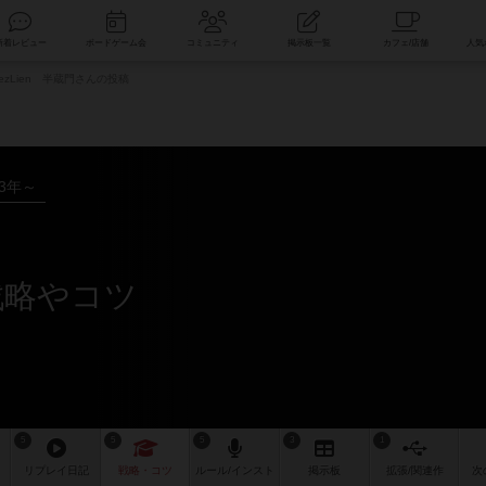
索
新着レビュー
ボードゲーム会
コミュニティ
掲示板一覧
ezLien 半蔵門さんの投稿
13年～
の戦略やコツ
5
5
5
3
1
リプレイ
日記
戦略
・コツ
ルール
/インスト
掲示板
拡張/関連
作
次