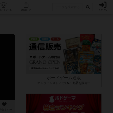
ログイン
カフェ/店舗
人気ボードゲーム
通販ストア
ボードゲーム通販
オンラインストアで7,500商品を販売中
のおすすめ