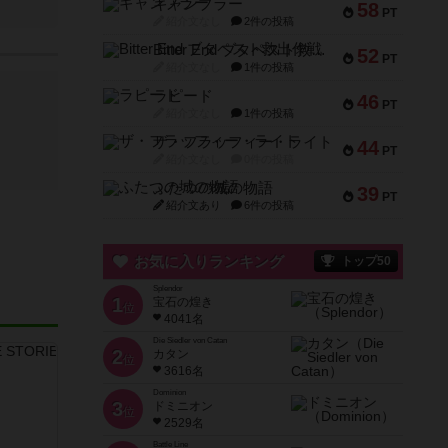
ギャンブラー
58
PT
紹介文なし
2件の投稿
Bitter End ブタペスト救出作戦
52
PT
紹介文なし
1件の投稿
ラピード
46
PT
紹介文なし
1件の投稿
ザ・フラッフィー・ライト
44
PT
紹介文なし
0件の投稿
ふたつの城の物語
39
PT
紹介文あり
6件の投稿
お気に入りランキング
トップ50
Splendor
1
宝石の煌き
位
4041名
Die Siedler von Catan
2
カタン
位
3616名
Dominion
3
ドミニオン
位
2529名
Battle Line