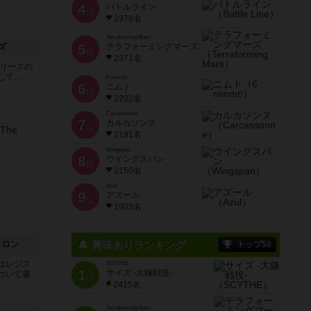
4
バトルライン
位
2378名
Terraforming Mars
ズ
5
テラフォーミングマーズ
位
2371名
』シリーズの
...
6 nimmt!
6
ニムト
位
2202名
Carcassonne
7
カルカソンヌ
位
2191名
Wingspan
8
ウイングスパン
位
2150名
Azul
9
アズール
位
1903名
ァロン
興味ありランキング
トップ50
はレジス
SCYTHE
1
サイズ -大鎌戦役-
ついて書
位
2415名
Terraforming Mars