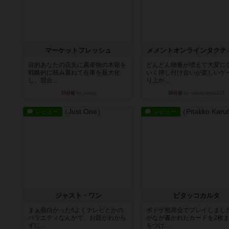
マーケットフレッシュ
メメントオンラインタクテ
目的あなたの店先に農産物の木箱を
どんどん物量が増えて大変に
戦略的に積み重ねて在庫を最大化
いく押し付け合いが楽しいゲ
し、競合...
り上が...
15分前
by jurong
36分前
by nekomanma222
レビュー
レビュー
ジャスト・ワン
ピタッコカルタ
まぁ面白かった‼️よくテレビとかの
ボドゲ相席会でプレイしまし
バラエティなんかで、お題がわから
がなが書かれたカードを2枚
ずに...
をつけ...