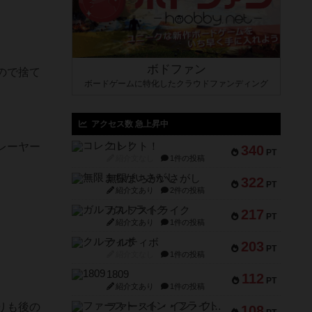
ボドファン
ので捨て
ボードゲームに特化したクラウドファンディング
アクセス数 急上昇中
レーヤー
コレクト！
340
PT
紹介文なし
1件の投稿
無限まちがいさがし
322
PT
紹介文あり
2件の投稿
ガルフストライク
217
PT
紹介文あり
1件の投稿
クルティボ
203
PT
紹介文なし
1件の投稿
1809
112
PT
紹介文あり
1件の投稿
りも後の
ファースト・イン・フライト
108