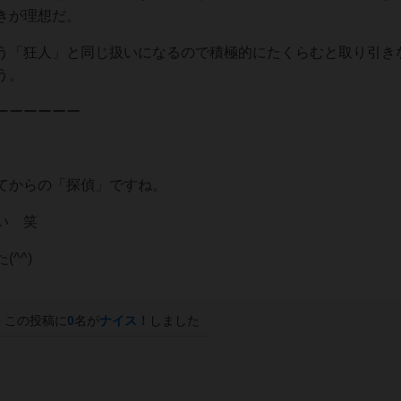
きが理想だ。
う「狂人」と同じ扱いになるので積極的にたくらむと取り引き
う。
ーーーーーー
てからの「探偵」ですね。
い 笑
^^)
この投稿に
0
名が
ナイス！
しました