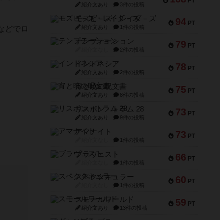
PT
紹介文あり
3件の投稿
モズビ－ズ・レイダ－ズ
94
PT
紹介文あり
1件の投稿
などでロ
テンプテーション
79
PT
紹介文なし
2件の投稿
インドネシア
78
PT
紹介文あり
2件の投稿
宵と暁の呪文書
75
PT
紹介文あり
8件の投稿
リスボン・トラム 28
73
PT
紹介文あり
9件の投稿
アマナイト
73
PT
紹介文なし
1件の投稿
ブラヴェスト
66
PT
紹介文なし
1件の投稿
スペクタキュラー
60
PT
紹介文なし
1件の投稿
スモールワールド
59
PT
紹介文あり
13件の投稿