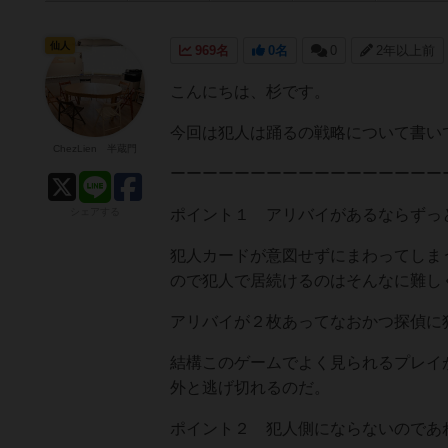
仙人
969名
0名
0
2年以上前
こんにちは、杉です。
今回は犯人は踊るの戦略について書い
ChezLien 半蔵門
ーーーーーーーーーーーーーーーーー
シェアする
ポイント１ アリバイがあるならずっ
犯人カードが意図せずにまわってしま
ので犯人で居続けるのはそんなに難し
アリバイが２枚あってなおかつ探偵に
結構このゲームでよく見られるプレイ
外と逃げ切れるのだ。
ポイント２ 犯人側にならないのであ