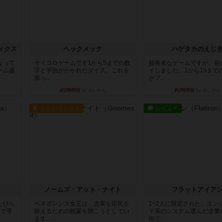
ィクス
ヘックメック
ハゲタカのえじ
なって
サイコロゲームです1から5までの数
超有名なゲームですが、初
ーム盛
字と芋虫がかかれたダイス。これを
イしました。1から15まで
振っ...
がプ...
約2時間前
by みいやん
約2時間前
by みいやん
ルール/インスト
レビュー
ノームズ・アット・ナイト
フラットアイア
たひら
ベネボレンス女王は、忠実な臣民を
1~2人に限定された、エン
まで手
称えるための祝宴を開こうとしてい
ド系のシステム選んだ企業
ます。...
街で...