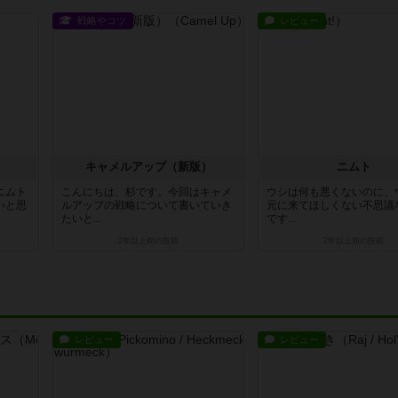
戦略やコツ
レビュー
キャメルアップ（新版）
ニムト
ニムト
こんにちは、杉です。今回はキャメ
ウシは何も悪くないのに、
いと思
ルアップの戦略について書いていき
元に来てほしくない不思議
たいと...
です...
2年以上前
の投稿
2年以上前
の投稿
レビュー
レビュー