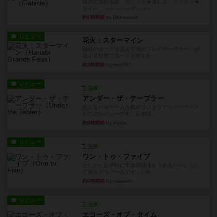
世界に浸れる度 ☆☆☆☆★楽しさ ☆☆☆☆★
タイパ ☆☆☆☆☆マンハッ...
約1時間前
by DKnewyork
レビュー
花火：スターマイン
自分のカードは見えず他のプレイヤーのカードが
見える状態でカードを教えた...
約3時間前
by mob567
レビュー
充実
アンダー・ザ・テーブラー
笑えるバカゲームを集めているライトゲーマーと
してのレビューです。正体隠...
約5時間前
by toyota
レビュー
充実
ワン・トゥ・ファイブ
とにかくお手軽にすき間時間をうめるゲームとし
て重宝するゲームです。いわ...
約6時間前
by nabekoh
レビュー
充実
エコーズ・オブ・タイム