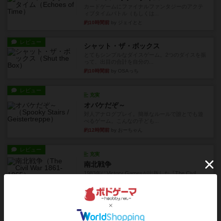
カードゲームにファイナルファンタジーのアクテ
ィブタイムバトル（もしくは...
約10時間前
by ジェイとと
レビュー
シャット・ザ・ボックス
とてもシンプルなダイスゲーム。2つのダイスを振
って、出目の合計を自分の...
約10時間前
by OSAっち
レビュー
充実
オバケだぞ～
対人アナログプレイ。簡単なルールで誰とでも遊
べるゲーム。こんなの子ども...
約12時間前
by おーちゃん
レビュー
充実
南北戦争
1983年にVictory Gamesが出版した『The Civil ...
約15時間前
by Chaco
レビュー
画像付き
ファイアー・ブルズ / 火牛陣