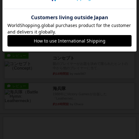
火牛を引き連れて敵を殲滅させる。縦か斜めで前2
列まで攻撃できるが、自分...
約17時間前
by うらまこ
レビュー
フリップ７
カードをめくるかパスをするかを決めてパスした
時のカード数字が得点になる...
約18時間前
by mob567
レビュー
コンセプト
親のプレイヤーがお題を決めて限られたヒントの
中から他のプレイヤーに当て...
約18時間前
by mob567
レビュー
海兵隊
1988年にVictory Gamesが出版した
『Leathernec...
約18時間前
by Chaco