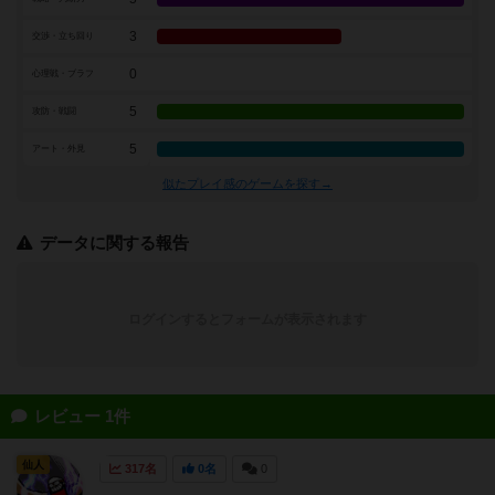
3
交渉・立ち回り
0
心理戦・ブラフ
5
攻防・戦闘
5
アート・外見
似たプレイ感のゲームを探す→
データに関する報告
ログインするとフォームが表示されます
レビュー 1件
仙人
317名
0名
0