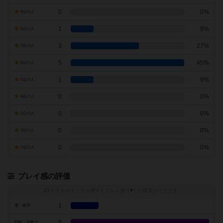
0
0%
9点の人
1
9%
8点の人
3
27%
7点の人
5
45%
6点の人
1
9%
5点の人
0
0%
4点の人
0
0%
3点の人
0
0%
2点の人
0
0%
1点の人
プレイ感の評価
トグルスイッチを押すとプレイ感（
※
）の投票ができます
1
運・確率
5
戦略・判断力