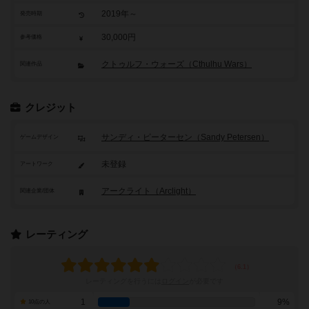
2019年～
発売時期
30,000円
参考価格
クトゥルフ・ウォーズ（Cthulhu Wars）
関連作品
クレジット
サンディ・ピーターセン（Sandy Petersen）
ゲームデザイン
未登録
アートワーク
アークライト（Arclight）
関連企業/団体
レーティング
レーティングを行うには
ログイン
が必要です
1
9%
10点の人