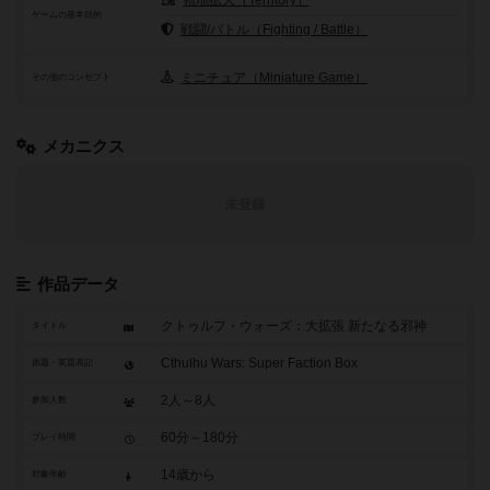
領地拡大（Territory）
ゲームの基本目的
戦闘/バトル（Fighting / Battle）
ミニチュア（Miniature Game）
その他のコンセプト
メカニクス
未登録
作品データ
クトゥルフ・ウォーズ：大拡張 新たなる邪神
タイトル
Cthulhu Wars: Super Faction Box
原題・英題表記
2人～8人
参加人数
60分～180分
プレイ時間
14歳から
対象年齢