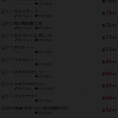
79
PT
紹介文なし
2件の投稿
インドネシア
78
PT
紹介文あり
2件の投稿
宵と暁の呪文書
75
PT
紹介文あり
8件の投稿
リスボン・トラム 28
73
PT
紹介文あり
9件の投稿
アマナイト
73
PT
紹介文なし
1件の投稿
ブラヴェスト
66
PT
紹介文なし
1件の投稿
スペクタキュラー
60
PT
紹介文なし
1件の投稿
スモールワールド
59
PT
紹介文あり
13件の投稿
ギャンブラー
58
PT
紹介文なし
2件の投稿
Bitter End ブタペスト救出作戦
52
PT
紹介文なし
1件の投稿