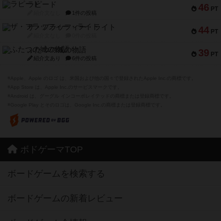
ラピード
46
PT
紹介文なし
1件の投稿
ザ・フラッフィー・ライト
44
PT
紹介文なし
0件の投稿
ふたつの城の物語
39
PT
紹介文あり
6件の投稿
※Apple、Apple のロゴ は、米国および他の国々で登録されたApple Inc.の商標です。
※App Store は、Apple Inc.のサービスマークです。
※Android は、グーグル インコーポレイテッドの商標または登録商標です。
※Google Play とそのロゴは、Google Inc.の商標または登録商標です。
ボドゲーマTOP
ボードゲームを検索する
ボードゲームの新着レビュー