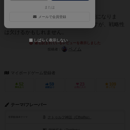
陣営は更に際立った能力な気がします。
または
この拡張により最大8人で遊ぶ事が可能になりま
メールで会員登録
す。盤上がカオスで見た目は楽しいですが、戦略性
は欠けるかもしれません。
しばらく表示しない
最も読まれているレビューを表示しました
ベノム
投稿者：
マイボードゲーム登録者
52
59
23
109
興味あり
経験あり
お気に入り
持ってる
テーマ/フレーバー
クトゥルフ神話（Cthulhu）
世界観/基本テーマ