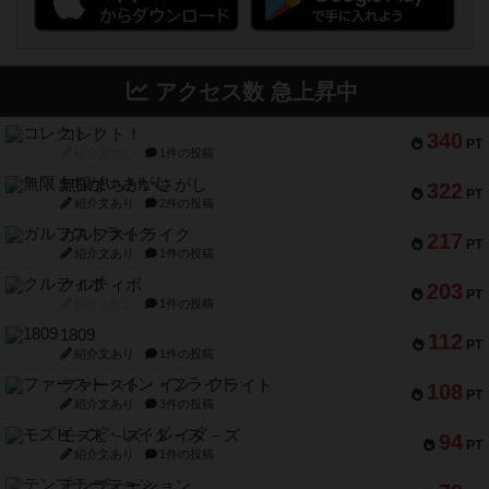
アクセス数 急上昇中
コレクト！
340
PT
紹介文なし
1件の投稿
無限まちがいさがし
322
PT
紹介文あり
2件の投稿
ガルフストライク
217
PT
紹介文あり
1件の投稿
クルティボ
203
PT
紹介文なし
1件の投稿
1809
112
PT
紹介文あり
1件の投稿
ファースト・イン・フライト
108
PT
紹介文あり
3件の投稿
モズビ－ズ・レイダ－ズ
94
PT
紹介文あり
1件の投稿
テンプテーション