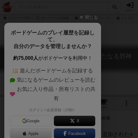
ログイン
閉じる
ボドゲーマTOP
ボードゲームの検索
クトゥルフ・ウォーズ
クトゥルフ・
ボードゲームのプレイ履歴を記録し
て、
自分のデータを管理しませんか？
クトゥルフ・ウォーズ：大拡張 新たなる邪神
約75,000人
がボドゲーマを利用中！
Cthulhu Wars: Super Faction Box
遊んだボードゲームを記録する
気になるゲームのレビューを読む
お気に入り作品・所有リストの共
有
1
1
25
トップ
画像
動画
レビュー
カフェ
ログイン / 会員登録（10秒）
Google
X
基本セットの4陣営も個性的でしたが、追加された4
Apple
Facebook