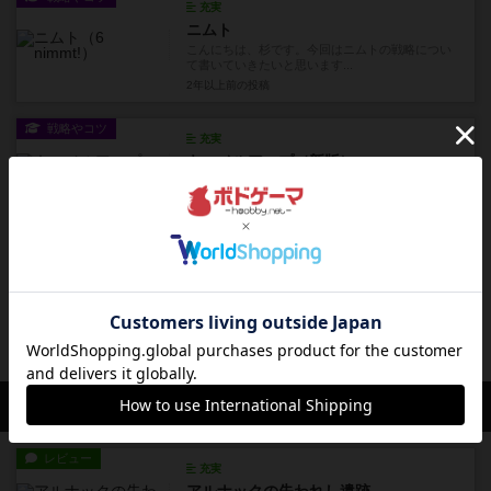
充実
ニムト
こんにちは、杉です。今回はニムトの戦略につい
て書いていきたいと思います...
2年以上前
の投稿
戦略やコツ
充実
キャメルアップ（新版）
こんにちは、杉です。今回はキャメルアップの戦
略について書いていきたいと...
2年以上前
の投稿
レビュー
充実
ニムト
ウシは何も悪くないのに、ウシが手元に来てほし
くない不思議なゲームです...
2年以上前
の投稿
会員の新しい投稿
レビュー
充実