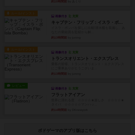
約10時間前
by あくり
ルール/インスト
画像付き
充実
キャプテン・フリップ：イスラ・ボンバ
イスラ・ボンバを探しに出航!潜水艦を装備し、あ
なたの乗組員を監獄から解...
約13時間前
by jurong
ルール/インスト
画像付き
充実
トランスオリエント・エクスプレス
乗客の皆様、トランスオリエント・エクスプレス
にご乗車ありがとうございま...
約13時間前
by jurong
レビュー
画像付き
充実
フラットアイアン
世界に浸れる度 ☆☆☆☆★楽しさ ☆☆☆☆★
タイパ ☆☆☆☆☆マンハッ...
約14時間前
by DKnewyork
ボドゲーマのアプリ版はこちら