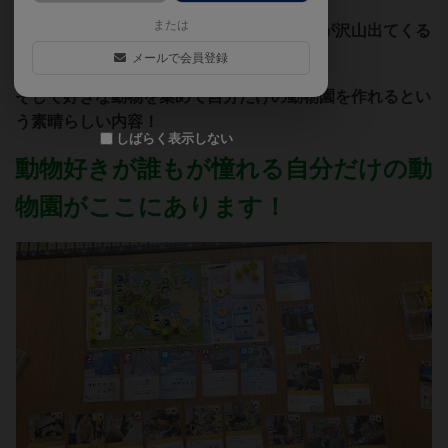
または
何が良いかと聞かれると・・・・まず動物が沢山出てくる
こと！とにかく可愛い！愛くるしい！
メールで会員登録
そして好きな動物を集めて自分だけの動物園を作れるとい
う素晴らしい内容！
しばらく表示しない
動物好きが誰もが憧れる自分だけの動
物園がここにあります！