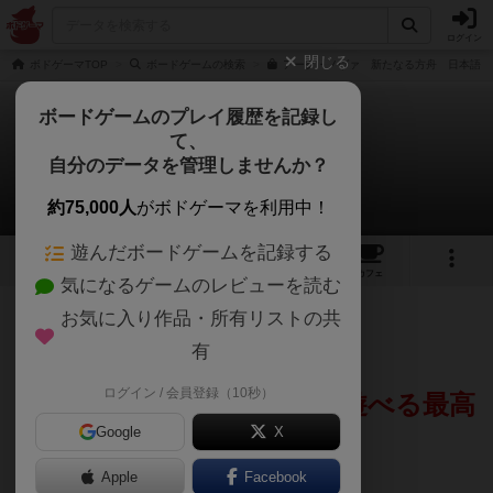
ログイン
閉じる
ボドゲーマTOP
ボードゲームの検索
アーク・ノヴァ 新たなる方舟 日本語版
ボードゲームのプレイ履歴を記録し
て、
アーク・ノヴァ
自分のデータを管理しませんか？
ChezLien 半蔵門さんのレビュー
約75,000人
がボドゲーマを利用中！
遊んだボードゲームを記録する
13
1
28
153
トップ
画像
動画
レビュー
カフェ
気になるゲームのレビューを読む
お気に入り作品・所有リストの共
879名
6名
0
2年以上前
有
ログイン / 会員登録（10秒）
沢山の動物に囲まれながら遊べる最高
Google
X
のゲームです！！
Apple
Facebook