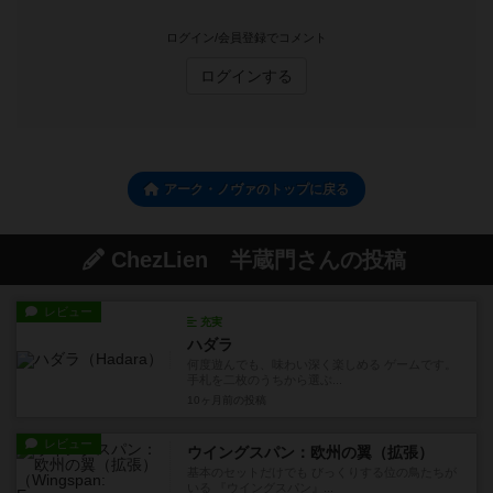
ログイン/会員登録でコメント
ログインする
アーク・ノヴァのトップに戻る
ChezLien 半蔵門さんの投稿
レビュー
充実
ハダラ
何度遊んでも、味わい深く楽しめる ゲームです。
手札を二枚のうちから選ぶ...
10ヶ月前
の投稿
レビュー
ウイングスパン：欧州の翼（拡張）
基本のセットだけでも びっくりする位の鳥たちが
いる 『ウイングスパン』...