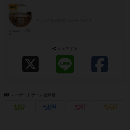
仙人
自己紹介文が未設定のユーザーです
ChezLien 半蔵
門
シェアする
マイボードゲーム登録者
838
1491
667
1313
興味あり
経験あり
お気に入り
持ってる