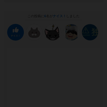
この投稿に
6
名が
ナイス！
しました
ナイス！