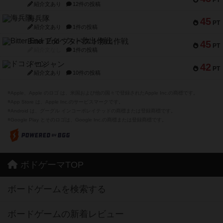
PT
紹介文あり
12件の投稿
海兵隊
45
PT
紹介文あり
1件の投稿
Bitter End ブタペスト救出作戦
45
PT
紹介文なし
1件の投稿
ドコジャン
42
PT
紹介文あり
10件の投稿
※Apple、Apple のロゴ は、米国および他の国々で登録されたApple Inc.の商標です。
※App Store は、Apple Inc.のサービスマークです。
※Android は、グーグル インコーポレイテッドの商標または登録商標です。
※Google Play とそのロゴは、Google Inc.の商標または登録商標です。
ボドゲーマTOP
ボードゲームを検索する
ボードゲームの新着レビュー