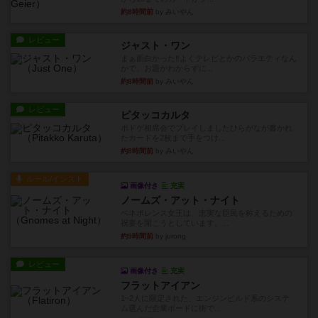
約8時間前
by みいやん
レビュー
ジャスト・ワン
まぁ面白かった‼️よくテレビとかのバラエティなん
かで、お題がわからずに...
約8時間前
by みいやん
レビュー
ピタッコカルタ
ボドゲ相席会でプレイしましたひらがなが書かれ
たカードを2枚まで手をつけ...
約8時間前
by みいやん
ルール/インスト
画像付き
充実
ノームズ・アット・ナイト
ベネボレンス女王は、忠実な臣民を称えるための
祝宴を開こうとしています。...
約9時間前
by jurong
レビュー
画像付き
充実
フラットアイアン
1~2人に限定された、エンジンビルド系のシステ
ム選んだ企業ボードに街で...