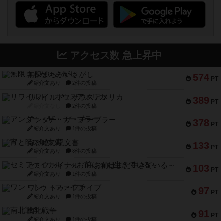
アクセス数 急上昇中
無限まちがいさがし
574
PT
紹介文あり
2件の投稿
リワイルド：サウスアメリカ
389
PT
紹介文なし
2件の投稿
アンダー・ザ・テーブラー
378
PT
紹介文あり
1件の投稿
宵と暁の呪文書
133
PT
紹介文あり
8件の投稿
セミファイナル ～お前はまだ生きている～
103
PT
紹介文あり
1件の投稿
ワン・トゥ・ファイブ
97
PT
紹介文あり
1件の投稿
南北戦争
91
PT
紹介文あり
1件の投稿