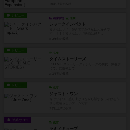
1年以上前
の投稿
レビュー
画像付き
充実
シャークインパクト
皆さんはサメ、好きですか？私は大好きで
す！！！！皆さんはサメ映画は好き...
約2年前
の投稿
レビュー
充実
タイムストーリーズ
『T.I.M.E ストーリーズ』シリーズの初代「療養所
にて」に挑戦して...
約2年前
の投稿
レビュー
充実
ジャスト・ワン
皆でワイワイ盛り上がりながら話すきっかけを作
れる素晴らしいゲームです！...
2年以上前
の投稿
戦略やコツ
充実
ラミィキューブ