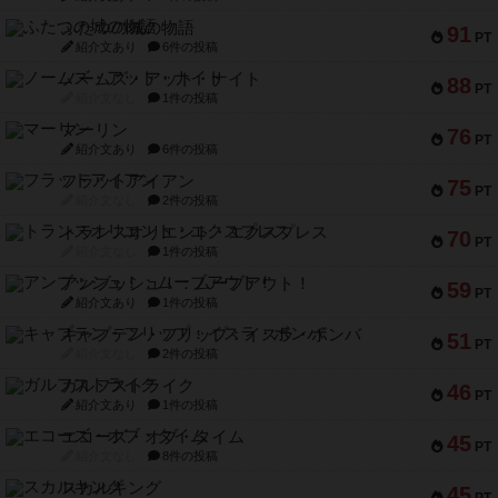
ふたつの城の物語
91
PT
紹介文あり
6件の投稿
ノームズ・アット・ナイト
88
PT
紹介文なし
1件の投稿
マーリン
76
PT
紹介文あり
6件の投稿
フラットアイアン
75
PT
紹介文なし
2件の投稿
トランスオリエント・エクスプレス
70
PT
紹介文なし
1件の投稿
アンブッシュ！：ムーブアウト！
59
PT
紹介文あり
1件の投稿
キャプテン・フリップ：イスラ・ボンバ
51
PT
紹介文なし
2件の投稿
ガルフストライク
46
PT
紹介文あり
1件の投稿
エコーズ・オブ・タイム
45
PT
紹介文なし
8件の投稿
スカルキング
45