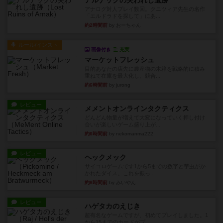
アルナックの失われし遺跡
アナログ対人プレイ数回。クニツィア先生の名作
「エルドラドを探して」にあ...
約2時間前
by おーちゃん
ルール/インスト
画像付き
充実
マーケットフレッシュ
目的あなたの店先に農産物の木箱を戦略的に積み
重ねて在庫を最大化し、競合...
約6時間前
by jurong
レビュー
メメントオンラインタクティクス
どんどん物量が増えて大変になっていく押し付け
合いが楽しいゲーム盛り上が...
約6時間前
by nekomanma222
レビュー
ヘックメック
サイコロゲームです1から5までの数字と芋虫がか
かれたダイス。これを振っ...
約8時間前
by みいやん
レビュー
ハゲタカのえじき
超有名なゲームですが、初めてプレイしました。1
から15までのカードがプ...