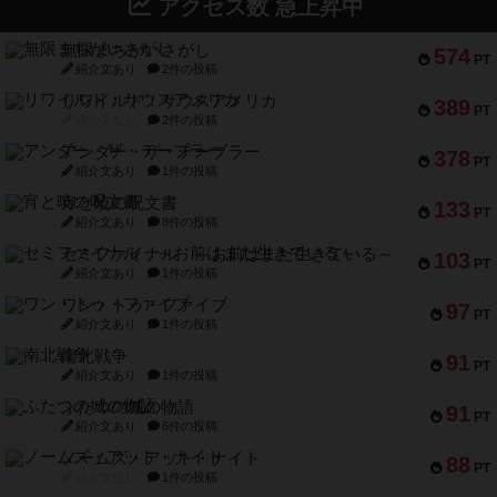
アクセス数 急上昇中
無限まちがいさがし
574
PT
紹介文あり
2件の投稿
リワイルド：サウスアメリカ
389
PT
紹介文なし
2件の投稿
アンダー・ザ・テーブラー
378
PT
紹介文あり
1件の投稿
宵と暁の呪文書
133
PT
紹介文あり
8件の投稿
セミファイナル ～お前はまだ生きている～
103
PT
紹介文あり
1件の投稿
ワン・トゥ・ファイブ
97
PT
紹介文あり
1件の投稿
南北戦争
91
PT
紹介文あり
1件の投稿
ふたつの城の物語
91
PT
紹介文あり
6件の投稿
ノームズ・アット・ナイト
88
PT
紹介文なし
1件の投稿