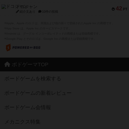
ドコジャン
42
PT
紹介文あり
10件の投稿
※Apple、Apple のロゴ は、米国および他の国々で登録されたApple Inc.の商標です。
※App Store は、Apple Inc.のサービスマークです。
※Android は、グーグル インコーポレイテッドの商標または登録商標です。
※Google Play とそのロゴは、Google Inc.の商標または登録商標です。
ボドゲーマTOP
ボードゲームを検索する
ボードゲームの新着レビュー
ボードゲーム会情報
メカニクス特集