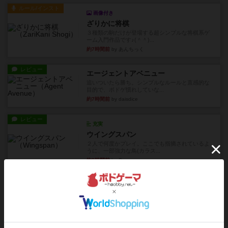
ルール/インスト
画像付き
ざりかに将棋
３種類の駒だけが登場する超シンプルな将棋系ゲ
ーム入門作品です♪(＾＾)...
約7時間前
by あんちっく
レビュー
エージェントアベニュー
追いついたら勝ち。シンプルなルールと直感的な
目的で、ボドゲ慣れしていな...
約7時間前
by daisdice
レビュー
充実
ウイングスパン
２人で何度かプレイ。ここでも指摘されているよ
うに、一部強力な鳥(カラス...
約8時間前
by S
レビュー
街コロ通
街コロとの違いは初めから二つサイコロを振れる
など、少しの違いはあるけれ...
約13時間前
by くみ