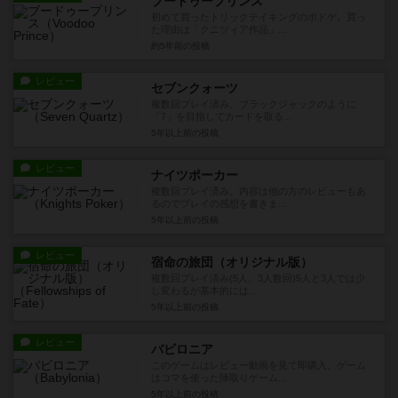
ブードゥープリンス
初めて買ったトリックテイキングのボドゲ。買っ
た理由は「クニツィア作品」...
約5年前
の投稿
レビュー
セブンクォーツ
複数回プレイ済み。ブラックジャックのように
「7」を目指してカードを取る...
5年以上前
の投稿
レビュー
ナイツポーカー
複数回プレイ済み。内容は他の方のレビューもあ
るのでプレイの感想を書きま...
5年以上前
の投稿
レビュー
宿命の旅団（オリジナル版）
複数回プレイ済み(5人、3人数回)5人と3人では少
し変わるが基本的には...
5年以上前
の投稿
レビュー
バビロニア
このゲームはレビュー動画を見て即購入。ゲーム
はコマを使った陣取りゲーム...
5年以上前
の投稿