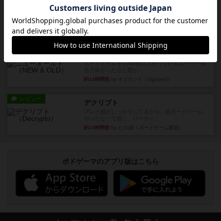
戦略やコツ
ニューオールド
ゲーム終了時に、「オールドカードとニューカー
ドのどちらもある」 状態に...
約14時間前
by オグランド（Oguland）
レビュー
ニューオールド
ボードゲームを1,000個以上持っているユーザー視
点で良かった点と悪か...
約14時間前
by オグランド（Oguland）
レビュー
デクリプト
プレイ感がしっかりしてるから、超ボードゲーム
やったなって感じ。パーティ...
約15時間前
by ヒロ(新！ボードゲーム家族)
ボドゲーマのアプリ版はこちら