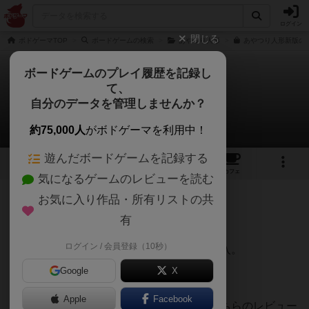
ログイン
閉じる
ボドゲーマTOP
ボードゲームの検索
あやつり人形
あやつり人形新版の通
ボードゲームのプレイ履歴を記録し
て、
あやつり人形：新版
自分のデータを管理しませんか？
しげさんのレビュー
約75,000人
がボドゲーマを利用中！
遊んだボードゲームを記録する
7
2
23
173
トップ
画像
動画
レビュー
カフェ
気になるゲームのレビューを読む
お気に入り作品・所有リストの共
403名
1名
0
約6年前
有
ログイン / 会員登録（10秒）
ボードゲームショップ店長のおすすめで購入。
Google
X
Apple
Facebook
買った時はどんなゲームか全く分からずこちらのレビュー