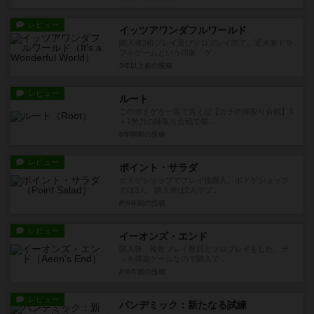
レビュー
イッツアワンダフルワールド
購入後2桁プレイ及びソロプレイ完了。近未来ドラ
フトゲームという印象。ゲ...
5年以上前
の投稿
レビュー
ルート
このボドゲを一言で言えば【ガチの陣取り合戦】3
＋1勢力の陣取り合戦で猫...
6年弱前
の投稿
レビュー
ポイント・サラダ
ボドゲショップでプレイ後購入。ボドゲショップ
では3人、購入後は2人でプ...
約6年前
の投稿
レビュー
イーオンズ・エンド
購入後、複数プレイ数回とソロプレイをした。デ
ッキ構築ゲームなので購入で...
約6年前
の投稿
レビュー
パンデミック：新たなる試練