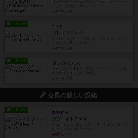
協力型ボードゲームが欲しかったのでボードゲー
ムを知った時から欲しかった...
約6年前
の投稿
レビュー
充実
ブレイドロンド
購入後ソロプレイ、対戦プレイ両方経験。まずは
対戦だが相手も初心者という...
約6年前
の投稿
レビュー
カルカソンヌJ
初めて買ったボドゲ。何気にボドゲショップでお
すすめを聞けばこれを勧めら...
約6年前
の投稿
会員の新しい投稿
レビュー
画像付き
ダグエイトチェス
チェスなのに、ほんの10分で終わります。動きで
敵のコマの種類が分かれば...
6分前
by くみ