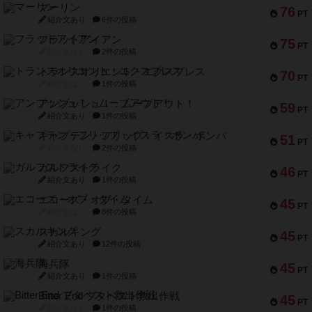
マーリン
76
PT
紹介文あり
6件の投稿
フラットアイアン
75
PT
紹介文なし
2件の投稿
トランスオリエント・エクスプレス
70
PT
紹介文なし
1件の投稿
アンブッシュ！：ムーブアウト！
59
PT
紹介文あり
1件の投稿
キャプテン・フリップ：イスラ・ボンバ
51
PT
紹介文なし
2件の投稿
ガルフストライク
46
PT
紹介文あり
1件の投稿
エコーズ・オブ・タイム
45
PT
紹介文なし
8件の投稿
スカルキング
45
PT
紹介文あり
12件の投稿
海兵隊
45
PT
紹介文あり
1件の投稿
Bitter End ブタペスト救出作戦
45
PT
紹介文なし
1件の投稿