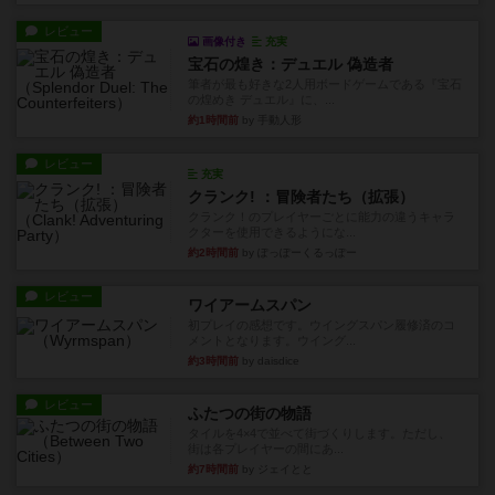
レビュー
画像付き
充実
宝石の煌き：デュエル 偽造者
筆者が最も好きな2人用ボードゲームである『宝石
の煌めき デュエル』に、...
約1時間前
by 手動人形
レビュー
充実
クランク! ：冒険者たち（拡張）
クランク！のプレイヤーごとに能力の違うキャラ
クターを使用できるようにな...
約2時間前
by ぽっぽーくるっぽー
レビュー
ワイアームスパン
初プレイの感想です。ウイングスパン履修済のコ
メントとなります。ウイング...
約3時間前
by daisdice
レビュー
ふたつの街の物語
タイルを4×4で並べて街づくりします。ただし、
街は各プレイヤーの間にあ...
約7時間前
by ジェイとと