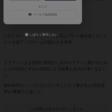
を見ながら不安だけが溜まっていた。
または
メールで会員登録
しばらく表示しない
しかしボードゲームショップ店長とプレイ後友達と2人プ
レイを経てこのゲームの面白さを実感。
ドラフトによる役割の選択から自分のプランに繋げるため
にどの役割にするか(役割による順番も含め)が凄く悩まし
い。
勝利条件がシンプルなだけにそこへどう繋げるか(役割選
択)が重要だと感じた。
この投稿に
1
名が
ナイス！
しました