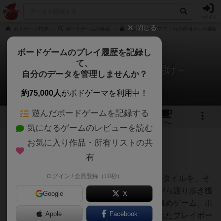
ログイン
閉じる
ボドゲーマTOP
ボードゲームの検索
ブムントゥ ～アフリカの夜明け～の通販/
ボードゲームのプレイ履歴を記録し
て、
ブムントゥ ～アフリカの夜明け～
自分のデータを管理しませんか？
たけくらさんのレビュー
約75,000人
がボドゲーマを利用中！
遊んだボードゲームを記録する
3
2
16
トップ
画像
動画
レビュー
カフェ
気になるゲームのレビューを読む
お気に入り作品・所有リストの共
284名
3名
0
4年以上前
有
ログイン / 会員登録（10秒）
ボードに敷き詰められた8種類×8枚の動物タイルを、そ
れぞれに固有の移動方法と効果を活かしながら渡り歩き獲
Google
X
得していく、アブストラクトな動物タイル集めゲーム。ポ
Apple
Facebook
ップな動物たちが色とりどりに散りばめられたプレイボー