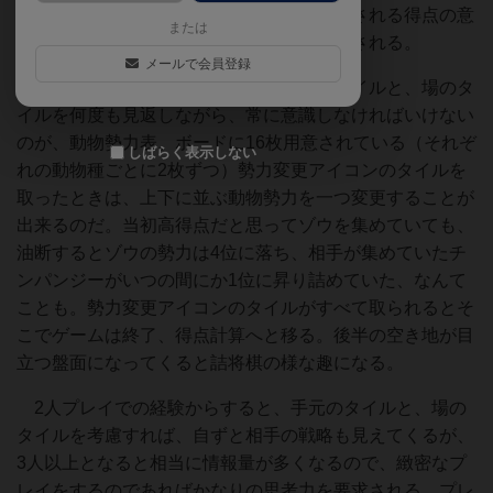
ドは見た目にも楽しいが、その効果や付与される得点の意
または
味を考えていくと途端に複雑な思考を要求される。
メールで会員登録
ついたてで隠した手元に集まっていくタイルと、場のタ
イルを何度も見返しながら、常に意識しなければいけない
のが、動物勢力表。ボードに16枚用意されている（それぞ
しばらく表示しない
れの動物種ごとに2枚ずつ）勢力変更アイコンのタイルを
取ったときは、上下に並ぶ動物勢力を一つ変更することが
出来るのだ。当初高得点だと思ってゾウを集めていても、
油断するとゾウの勢力は4位に落ち、相手が集めていたチ
ンパンジーがいつの間にか1位に昇り詰めていた、なんて
ことも。勢力変更アイコンのタイルがすべて取られるとそ
こでゲームは終了、得点計算へと移る。後半の空き地が目
立つ盤面になってくると詰将棋の様な趣になる。
2人プレイでの経験からすると、手元のタイルと、場の
タイルを考慮すれば、自ずと相手の戦略も見えてくるが、
3人以上となると相当に情報量が多くなるので、緻密なプ
レイをするのであればかなりの思考力を要求される。プレ