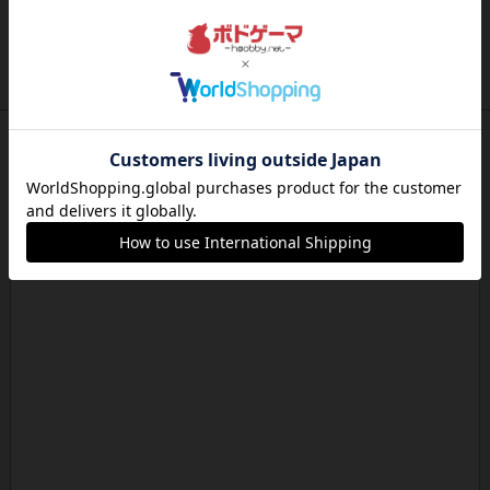
1809
ケビン・ザッカーがデザインした１ヘクス=２マイ
ルの戦役級シリーズは以下...
約19時間前
by Chaco