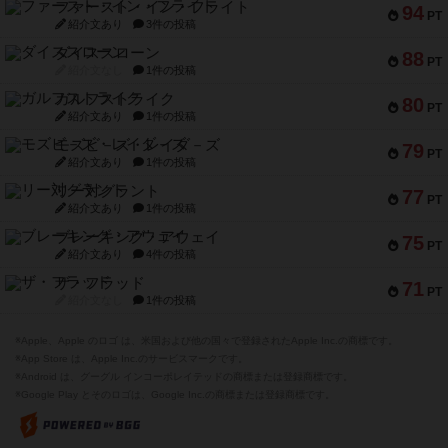
ファースト・イン・フライト
94
PT
紹介文あり
3件の投稿
ダイススローン
88
PT
紹介文なし
1件の投稿
ガルフストライク
80
PT
紹介文あり
1件の投稿
モズビ－ズ・レイダ－ズ
79
PT
紹介文あり
1件の投稿
リー対グラント
77
PT
紹介文あり
1件の投稿
ブレーキング・アウェイ
75
PT
紹介文あり
4件の投稿
ザ・フラッド
71
PT
紹介文なし
1件の投稿
※Apple、Apple のロゴ は、米国および他の国々で登録されたApple Inc.の商標です。
※App Store は、Apple Inc.のサービスマークです。
※Android は、グーグル インコーポレイテッドの商標または登録商標です。
※Google Play とそのロゴは、Google Inc.の商標または登録商標です。