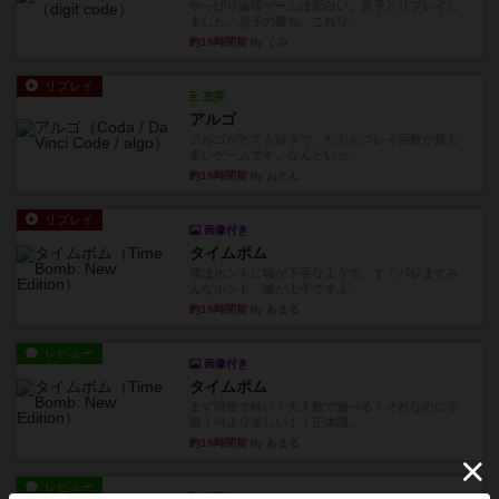
やっぱり論理ゲームは面白い。息子とリプレイし
ました。息子の勝ち。これリ...
約19時間前
by くみ
リプレイ
充実
アルゴ
アルゴがとても好きで、たぶんプレイ回数が最も
多いゲームです。なんといっ...
約19時間前
by おとん
リプレイ
画像付き
タイムボム
僕はホントに嘘が下手なようで、すぐバレますみ
んなホント、嘘が上手ですよ...
約19時間前
by あまる
レビュー
画像付き
タイムボム
まず簡単で軽い！大人数で遊べる！それなのに小
箱！何より楽しい！！正体隠...
約19時間前
by あまる
レビュー
充実