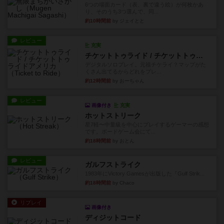
6つの場面カード（表、裏で違う絵）が何枚かあ
り、そのうち3つ選んで、同...
約10時間前
by ジェイとと
レビュー
充実
チケットトゥライド / チケットトゥライドアメリカ
デジタルソロプレイ。元祖チケライ？マップがた
くさん出てるからどれをプレ...
約12時間前
by おーちゃん
レビュー
画像付き
充実
ホットストリーク
星7軽〜中量級を中心にプレイするゲーマーの感想
です。ボードゲーム会にて...
約18時間前
by おとん
レビュー
ガルフストライク
1983年にVictory Gamesが出版した『Gulf Strik...
約18時間前
by Chaco
リプレイ
画像付き
ディジットコード