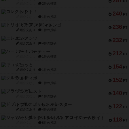
257
PT
紹介文なし
2件の投稿
コレクト！
240
PT
紹介文なし
1件の投稿
トリオンフ ア マレンゴ
236
PT
紹介文あり
1件の投稿
エレメンツ
232
PT
紹介文あり
4件の投稿
バー！パーティー
212
PT
紹介文なし
1件の投稿
ギョッと
154
PT
紹介文あり
1件の投稿
クルティボ
152
PT
紹介文なし
1件の投稿
ブラヴェスト
140
PT
紹介文なし
1件の投稿
ドブル：ポケットモンスター
122
PT
紹介文あり
4件の投稿
ジャンヌ・ダルク-オルレアン ドロー＆ライト
118
PT
紹介文なし
5件の投稿