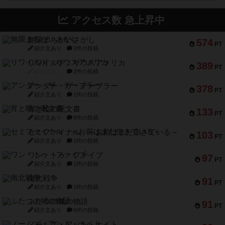
アクセス数 急上昇中
無限まちがいさがし
574
PT
紹介文あり
2件の投稿
リワイルド：サウスアメリカ
389
PT
紹介文なし
2件の投稿
アンダー・ザ・テーブラー
378
PT
紹介文あり
1件の投稿
宵と暁の呪文書
133
PT
紹介文あり
8件の投稿
セミファイナル ～お前はまだ生きている～
103
PT
紹介文あり
1件の投稿
ワン・トゥ・ファイブ
97
PT
紹介文あり
1件の投稿
南北戦争
91
PT
紹介文あり
1件の投稿
ふたつの城の物語
91
PT
紹介文あり
6件の投稿
ノームズ・アット・ナイト