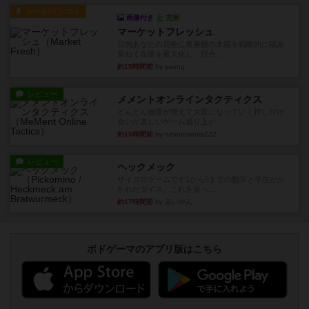
ルール/インスト
画像付き
充実
マーケットフレッシュ
目的あなたの店先に農産物の木箱を戦略的に積み
重ねて在庫を最大化し、競合...
約15時間前
by jurong
レビュー
メメントオンラインタクティクス
どんどん物量が増えて大変になっていく押し付け
合いが楽しいゲーム盛り上が...
約15時間前
by nekomanma222
レビュー
ヘックメック
サイコロゲームです1から5までの数字と芋虫がか
かれたダイス。これを振っ...
約17時間前
by みいやん
ボドゲーマのアプリ版はこちら