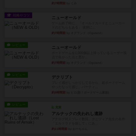
約7時間前
by くみ
戦略やコツ
ニューオールド
ゲーム終了時に、「オールドカードとニューカー
ドのどちらもある」 状態に...
約7時間前
by オグランド（Oguland）
レビュー
ニューオールド
ボードゲームを1,000個以上持っているユーザー視
点で良かった点と悪か...
約7時間前
by オグランド（Oguland）
レビュー
デクリプト
プレイ感がしっかりしてるから、超ボードゲーム
やったなって感じ。パーティ...
約9時間前
by ヒロ(新！ボードゲーム家族)
レビュー
充実
アルナックの失われし遺跡
アナログ対人プレイ数回。クニツィア先生の名作
「エルドラドを探して」にあ...
約11時間前
by おーちゃん