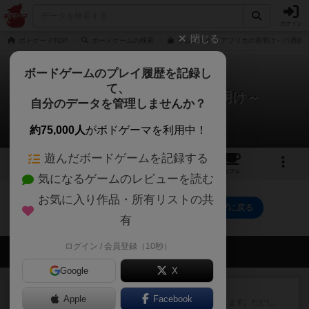
ログイン
閉じる
ボドゲーマTOP
ボードゲームの検索
ブムントゥ ～アフリカの夜明け～の通販/
ボードゲームのプレイ履歴を記録し
て、
ブムントゥ ～アフリカの夜明け～
自分のデータを管理しませんか？
0件の動画
約75,000人
がボドゲーマを利用中！
遊んだボードゲームを記録する
3
2
16
トップ
画像
動画
レビュー
カフェ
気になるゲームのレビューを読む
お気に入り作品・所有リストの共
ブムントゥ ～アフリカの夜明け～のトップに戻る
有
ログイン / 会員登録（10秒）
会員の新しい投稿
Google
X
レビュー
ふたつの街の物語
Apple
Facebook
タイルを4×4で並べて街づくりします。ただし、