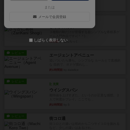
街は各プレイヤーの間にあ...
23分前
by ジェイとと
または
メールで会員登録
ルール/インスト
画像付き
ざりかに将棋
３種類の駒だけが登場する超シンプルな将棋系ゲ
ーム入門作品です♪(＾＾)...
しばらく表示しない
42分前
by あんちっく
レビュー
エージェントアベニュー
追いついたら勝ち。シンプルな ルールとで直感的
な 目的で、ボドゲ慣れし...
約1時間前
by daisdice
レビュー
充実
ウイングスパン
期待値を上げすぎた、というのが正直な感想。２
人で何度かプレイ。ここでも...
約2時間前
by S
レビュー
街コロ通
街コロとの違いは初めから二つサイコロを振れる
など、少しの違いはあるけれ...