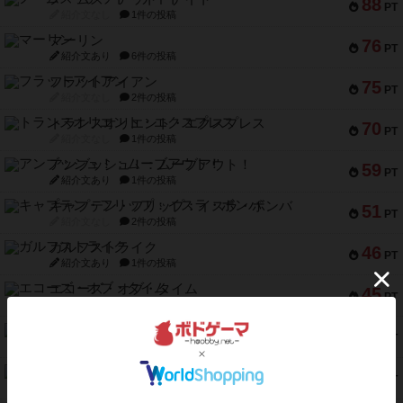
88
PT
紹介文なし
1件の投稿
マーリン
76
PT
紹介文あり
6件の投稿
フラットアイアン
75
PT
紹介文なし
2件の投稿
トランスオリエント・エクスプレス
70
PT
紹介文なし
1件の投稿
アンブッシュ！：ムーブアウト！
59
PT
紹介文あり
1件の投稿
キャプテン・フリップ：イスラ・ボンバ
51
PT
紹介文なし
2件の投稿
ガルフストライク
46
PT
紹介文あり
1件の投稿
エコーズ・オブ・タイム
45
PT
紹介文なし
8件の投稿
スカルキング
45
PT
紹介文あり
12件の投稿
海兵隊
45
PT
紹介文あり
1件の投稿