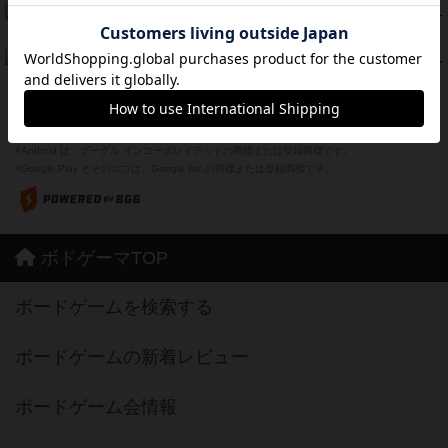
Bitter End ブタペスト救出作戦
45
PT
紹介文なし
1件の投稿
ドコジャン
42
PT
紹介文あり
10件の投稿
※Apple、Apple のロゴ は、米国および他の国々で登録されたApple Inc.の商標です。
※App Store は、Apple Inc.のサービスマークです。
※Android は、グーグル インコーポレイテッドの商標または登録商標です。
※Google Play とそのロゴは、Google Inc.の商標または登録商標です。
ボドゲーマTOP
ボードゲームを検索する
ボードゲームの新着レビュー
ボードゲーム会情報