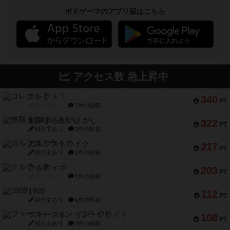
ボドゲーマのアプリ版はこちら
アクセス数 急上昇中
コレクト！
340
PT
紹介文なし
1件の投稿
無限まちがいさがし
322
PT
紹介文あり
2件の投稿
ガルフストライク
217
PT
紹介文あり
1件の投稿
クルティボ
203
PT
紹介文なし
1件の投稿
1809
112
PT
紹介文あり
1件の投稿
ファースト・イン・フライト
108
PT
紹介文あり
3件の投稿