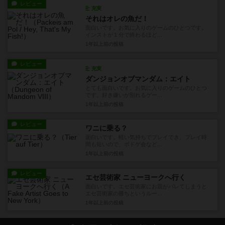
レビュー
充実
それはオレの魚だ！
面白いです。お気に入りのゲームのひとつです。
インストが１分で終わるほど...
1年以上前
の投稿
レビュー
充実
ダンジョンオブマンダム：エイト
とても面白いです。お気に入りのゲームのひとつ
です。好き嫌いが別れるゲー...
1年以上前
の投稿
レビュー
ワニに乗る？
面白いです。軽い気持ちでプレイでき、プレイ時
間も短いので、ボドゲ会など...
1年以上前
の投稿
レビュー
エセ芸術家 ニューヨークへ行く
面白いです。エセ芸術家にお題がバレてしまうと
エセ芸術家の勝ちというルー...
1年以上前
の投稿