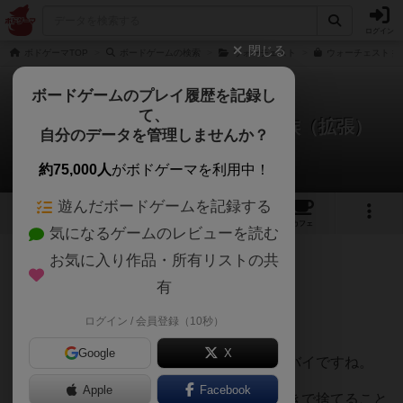
ログイン
閉じる
ボドゲーマTOP
ボードゲームの検索
ウォーチェスト
ウォーチェスト 拡
ボードゲームのプレイ履歴を記録し
て、
ウォーチェスト：王の勅命と貴族（拡張）
自分のデータを管理しませんか？
うみさんのレビュー
約75,000人
がボドゲーマを利用中！
遊んだボードゲームを記録する
2
2
6
68
トップ
画像
動画
レビュー
カフェ
気になるゲームのレビューを読む
お気に入り作品・所有リストの共
233名
2名
0
7ヶ月前
有
ログイン / 会員登録（10秒）
素晴らしい拡張です。
Google
X
ウォーチェストを持っている人にはマストバイですね。
Apple
Facebook
ロイヤルコインというお邪魔コインを表向きで捨てること