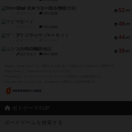
Bitter End ブタペスト救出作戦
52
PT
紹介文なし
1件の投稿
ラピード
46
PT
紹介文なし
1件の投稿
ザ・フラッフィー・ライト
44
PT
紹介文なし
0件の投稿
ふたつの城の物語
39
PT
紹介文あり
6件の投稿
※Apple、Apple のロゴ は、米国および他の国々で登録されたApple Inc.の商標です。
※App Store は、Apple Inc.のサービスマークです。
※Android は、グーグル インコーポレイテッドの商標または登録商標です。
※Google Play とそのロゴは、Google Inc.の商標または登録商標です。
ボドゲーマTOP
ボードゲームを検索する