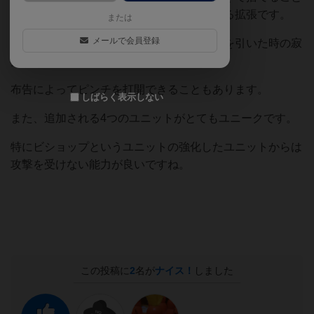
で、布告という特殊行動ができるようになる拡張です。
または
メールで会員登録
これにより、ゲーム後半でロイヤルコインを引いた時の寂
寥感が軽減されます。
布告によってピンチを打開できることもあります。
しばらく表示しない
また、追加される4つのユニットがとてもユニークです。
特にビショップというユニットの強化したユニットからは
攻撃を受けない能力が良いですね。
この投稿に
2
名が
ナイス！
しました