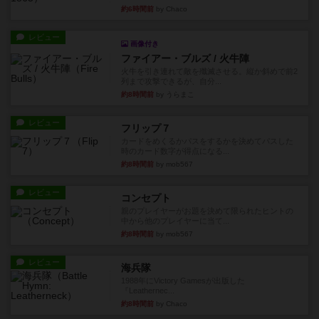
約6時間前
by Chaco
レビュー
画像付き
ファイアー・ブルズ / 火牛陣
火牛を引き連れて敵を殲滅させる。縦か斜めで前2
列まで攻撃できるが、自分...
約8時間前
by うらまこ
レビュー
フリップ７
カードをめくるかパスをするかを決めてパスした
時のカード数字が得点になる...
約8時間前
by mob567
レビュー
コンセプト
親のプレイヤーがお題を決めて限られたヒントの
中から他のプレイヤーに当て...
約8時間前
by mob567
レビュー
海兵隊
1988年にVictory Gamesが出版した
『Leathernec...
約8時間前
by Chaco