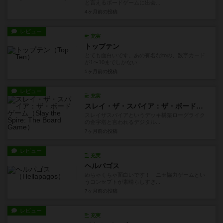
と言えるボードゲームに出会...
4ヶ月前
の投稿
レビュー
充実
トップテン
とても面白いです。あの有名なitoの、数字カード
が1〜10までしかない...
5ヶ月前
の投稿
レビュー
充実
スレイ・ザ・スパイア：ザ・ボードゲーム
スレイザスパイアというデッキ構築ローグライク
の金字塔と言われるデジタル...
7ヶ月前
の投稿
レビュー
充実
ヘルパゴス
めちゃくちゃ面白いです！ ニセ協力ゲームとい
うコンセプトが素晴らしすぎ...
7ヶ月前
の投稿
レビュー
充実