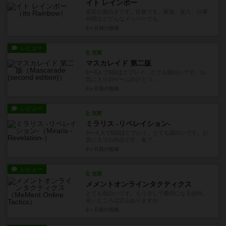
イト レインボー
安定の面白さです。鉄板です。家族、友人、仕事
仲間などどんなメンバーでも...
8ヶ月前
の投稿
レビュー
充実
マスカレイド 第二版
5〜6人で6回ほどプレイ。とても面白いです。お
気に入りのゲームのひとつ...
8ヶ月前
の投稿
レビュー
充実
ミラリス -リベレイション-
3〜４人で8回ほどプレイ。とても面白いです。お
気に入りの作品です。各プ...
9ヶ月前
の投稿
レビュー
充実
メメントオンラインタクティクス
とても面白いです。もう少しで傑作になる佳作。
良いところは沢山ありますが...
9ヶ月前
の投稿