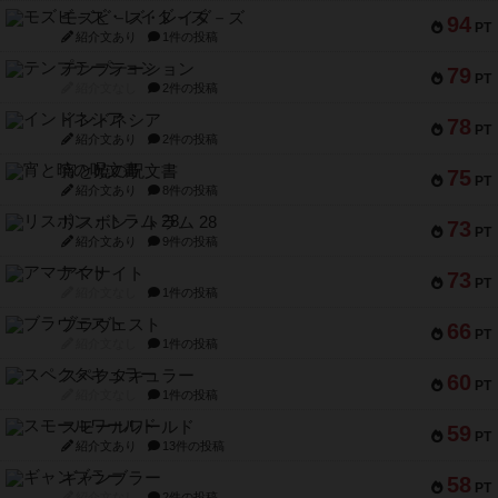
モズビ－ズ・レイダ－ズ
94
PT
紹介文あり
1件の投稿
テンプテーション
79
PT
紹介文なし
2件の投稿
インドネシア
78
PT
紹介文あり
2件の投稿
宵と暁の呪文書
75
PT
紹介文あり
8件の投稿
リスボン・トラム 28
73
PT
紹介文あり
9件の投稿
アマナイト
73
PT
紹介文なし
1件の投稿
ブラヴェスト
66
PT
紹介文なし
1件の投稿
スペクタキュラー
60
PT
紹介文なし
1件の投稿
スモールワールド
59
PT
紹介文あり
13件の投稿
ギャンブラー
58
PT
紹介文なし
2件の投稿