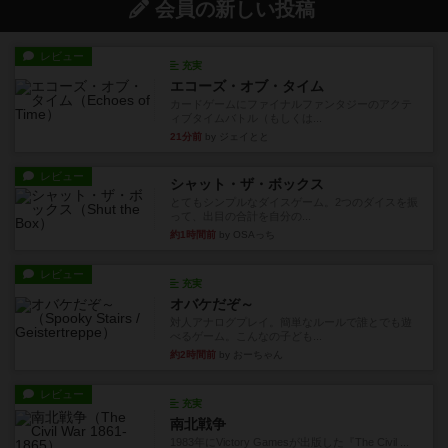
会員の新しい投稿
レビュー
充実
エコーズ・オブ・タイム
カードゲームにファイナルファンタジーのアクテ
ィブタイムバトル（もしくは...
21分前
by ジェイとと
レビュー
シャット・ザ・ボックス
とてもシンプルなダイスゲーム。2つのダイスを振
って、出目の合計を自分の...
約1時間前
by OSAっち
レビュー
充実
オバケだぞ～
対人アナログプレイ。簡単なルールで誰とでも遊
べるゲーム。こんなの子ども...
約2時間前
by おーちゃん
レビュー
充実
南北戦争
1983年にVictory Gamesが出版した『The Civil ...