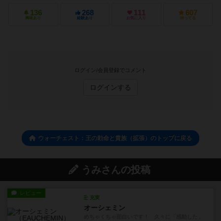
136
268
111
607
興味あり
経験あり
お気に入り
持ってる
ログイン/会員登録でコメント
ログインする
ウォーチェスト：王の勅命と貴族（拡張）のトップに戻る
うみさんの投稿
レビュー
充実
オーシェミン
めちゃくちゃ面白いです！ 久々に「感動した」