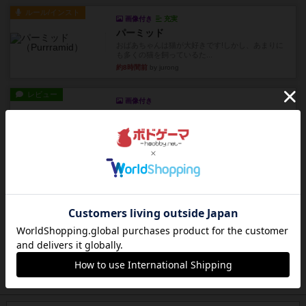
ルール/インスト
画像付き
充実
パーミッド
おばあちゃんは猫が大好きです!しかし、あまりに
も多くの猫を飼っているた...
約8時間前
by jurong
レビュー
画像付き
オラパ・マイン
お気に入りのplayte製です。オラパスペースから
やり、気に入りました...
約9時間前
by くみ
レビュー
マーリン
４人プレイ。インスト1時間プレイ2時間半。結構
ダイス運と手札のカード運...
約10時間前
by oliber
レビュー
アンブッシュ！：シルバースター
1987年にVictory Gamesが出版した『Silver Sta...
約10時間前
by Chaco