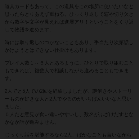
道具カードもあって、この道具をこの場所に使いたいなと
思ったらとりあえず重ねる。ひっくり返して窓や切り欠き
から数字や文字が見えれば進展アリ！ということをくり返
して物語を進めます。
時には取り返しのつかないこともあり、手当たり次第話し
かけようとはできない仕掛けもあります。
プレイ人数１～６人とあるように、ひとりで取り組むこと
もできれば、複数人で相談しながら進めることもできま
す。
2人でと5人での2回を経験しましたが、謎解きやストーリ
ーものが好きな人と2人でやるのがいちばんいいなと思い
ました。
５人だと意見が食い違いやすいし、数名がふざけだすとな
かなか話が進みません。
じっくり話を堪能するなら2人、ばかなことも言いながら