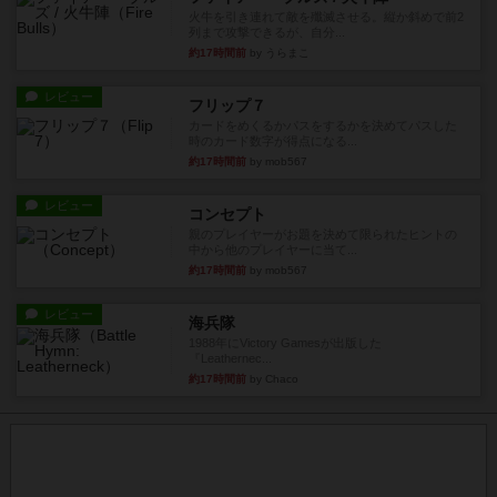
火牛を引き連れて敵を殲滅させる。縦か斜めで前2
列まで攻撃できるが、自分...
約17時間前
by うらまこ
レビュー
フリップ７
カードをめくるかパスをするかを決めてパスした
時のカード数字が得点になる...
約17時間前
by mob567
レビュー
コンセプト
親のプレイヤーがお題を決めて限られたヒントの
中から他のプレイヤーに当て...
約17時間前
by mob567
レビュー
海兵隊
1988年にVictory Gamesが出版した
『Leathernec...
約17時間前
by Chaco