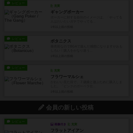
レビュー
充実
ギャングポーカー
ポーカーに対する自分のイメージは、「やってる
人はだいたいガチでやってる...
1年以上前
の投稿
レビュー
ボタニクス
発売前なのでBGAで遊んだ感想になりますがおも
しろい！購入をかなり迷う...
1年以上前
の投稿
レビュー
充実
フラワーマルシェ
かわいい見た目で、７歳娘と遊ぶために購入しま
した。「ピンクのガーベラ仕...
1年以上前
の投稿
会員の新しい投稿
レビュー
画像付き
充実
フラットアイアン