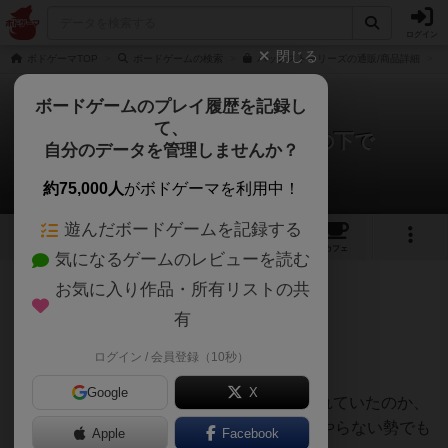
ログイン
閉じる
ボドゲーマTOP
ボードゲームの検索
バックストーリーズの通販/商品詳細
ボードゲームのプレイ履歴を記録し
て、
バックストーリーズ：氷雪の下で
自分のデータを管理しませんか？
nabekohさんのレビュー
約75,000人
がボドゲーマを利用中！
遊んだボードゲームを記録する
1
2
17
トップ
画像
動画
レビュー
カフェ
気になるゲームのレビューを読む
お気に入り作品・所有リストの共
502名
3名
0
7ヶ月前
有
ログイン / 会員登録（10秒）
まず驚いたのがこの作品の認知度。
Google
X
TikTokやショート動画でたくさんシェアされていたのか、
非ゲーマーやいつも紹介されたゲームしかやらない勢でも
Apple
Facebook