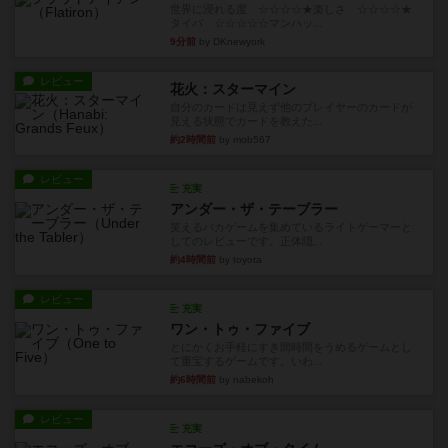
世界に浸れる度 ☆☆☆☆★楽しさ ☆☆☆☆★
タイパ ☆☆☆☆☆マンハッ...
9分前
by DKnewyork
レビュー
花火：スターマイン
自分のカードは見えず他のプレイヤーのカードが
見える状態でカードを教えた...
約2時間前
by mob567
レビュー
充実
アンダー・ザ・テーブラー
笑えるバカゲームを集めているライトゲーマーと
してのレビューです。正体隠...
約4時間前
by toyota
レビュー
充実
ワン・トゥ・ファイブ
とにかくお手軽にすき間時間をうめるゲームとし
て重宝するゲームです。いわ...
約6時間前
by nabekoh
レビュー
充実