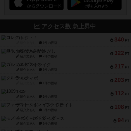
アクセス数 急上昇中
コレクト！
340
PT
紹介文なし
1件の投稿
無限まちがいさがし
322
PT
紹介文あり
2件の投稿
ガルフストライク
217
PT
紹介文あり
1件の投稿
クルティボ
203
PT
紹介文なし
1件の投稿
1809
112
PT
紹介文あり
1件の投稿
ファースト・イン・フライト
108
PT
紹介文あり
3件の投稿
モズビ－ズ・レイダ－ズ
94
PT
紹介文あり
1件の投稿