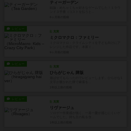
ティーガーデン
結論：めちゃくちゃ好きなゲームでした！１ラウ
ンド３手番（コストを払うと...
6ヶ月前
の投稿
レビュー
充実
ミクロマクロ：ファミリー
ミクロマクロ：クライムシティを子ども向けにア
レンジした作品です。本家ミ...
9ヶ月前
の投稿
レビュー
充実
ひらがじゃん 牌版
遊ばせてもらったのでレビューします。ひらがな1
文字が書かれた牌で麻雀を...
1年以上前
の投稿
レビュー
充実
リヴァージュ
ソロゲー作業感が強く、一喜一憂が感じにくいゲ
ームでした。持ち主の私を含...
1年以上前
の投稿