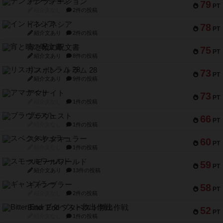
テンプテーション
79
PT
紹介文なし
2件の投稿
インドネシア
78
PT
紹介文あり
2件の投稿
宵と暁の呪文書
75
PT
紹介文あり
8件の投稿
リスボン・トラム 28
73
PT
紹介文あり
9件の投稿
アマナイト
73
PT
紹介文なし
1件の投稿
ブラヴェスト
66
PT
紹介文なし
1件の投稿
スペクタキュラー
60
PT
紹介文なし
1件の投稿
スモールワールド
59
PT
紹介文あり
13件の投稿
ギャンブラー
58
PT
紹介文なし
2件の投稿
Bitter End ブタペスト救出作戦
52
PT
紹介文なし
1件の投稿