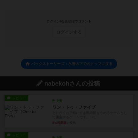
ログイン/会員登録でコメント
ログインする
バックストーリーズ：氷雪の下でのトップに戻る
nabekohさんの投稿
レビュー
充実
ワン・トゥ・ファイブ
とにかくお手軽にすき間時間をうめるゲームとし
て重宝するゲームです。いわ...
約6時間前
の投稿
レビュー
充実