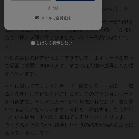
知っていました。
または
カバンから取り出すと「バックストーリーズやん！」と。
メールで会員登録
内容は、与えられた状況に対して我々プレーヤーが行動を
選択することでストーリーが展開していくもの。「かまい
たちの夜」が頭に浮かびました（ホラー作品ではないで
しばらく表示しない
す）。
行動の選択の仕方がうまくできていて、まずカードを並べ
て場面（情景）を作ります。そこには人物や道具などが描
かれています。
それに対してアクションカード「雑談する」「探る」「取
る」を使用して行動を起こします。このアクションカード
が特徴的で、それぞれカードがくり抜かれており、窓が開
いてるようになっています。それを「雑談する」なら雑談
したい人物カードの裏に重ねてくるりとひっくり返す。
そうするとその窓から雑談したときの結果が読めるように
なっているわけです。