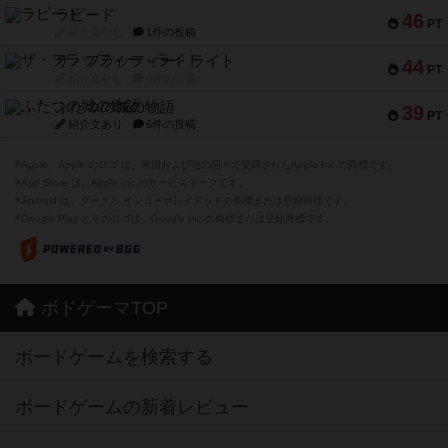
ラピード
46
PT
紹介文なし
1件の投稿
ザ・フラッフィー・ライト
44
PT
紹介文なし
0件の投稿
ふたつの城の物語
39
PT
紹介文あり
6件の投稿
※Apple、Apple のロゴ は、米国および他の国々で登録されたApple Inc.の商標です。
※App Store は、Apple Inc.のサービスマークです。
※Android は、グーグル インコーポレイテッドの商標または登録商標です。
※Google Play とそのロゴは、Google Inc.の商標または登録商標です。
ボドゲーマTOP
ボードゲームを検索する
ボードゲームの新着レビュー