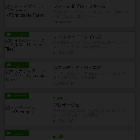
フォーミダブル・ファーム
絵柄がかわいい！ルールがおもしろい！気軽に遊
べる！ただし、遊ぶメンバー...
13日前
の投稿
レビュー
レイルロード・タイルズ
初心者歓迎のオープン会を定期的に開催してお
り、そこに持っていけば活躍し...
2ヶ月前
の投稿
レビュー
カスカディア・ジュニア
イラストよし、テーマ性よし、ゲーム性よしで大
好きな作品です。小学校低学...
4ヶ月前
の投稿
レビュー
充実
プレザージュ
チーム戦を楽しみたいときがあるので購入しまし
た。すべてのカードに効果が...
5ヶ月前
の投稿
レビュー
充実