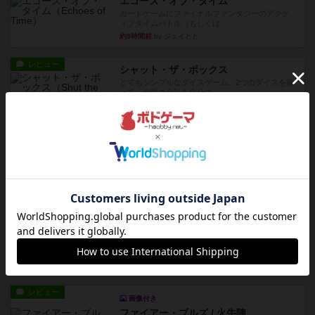
エコーズ・オブ・タイム
カードゲームにファイナルファンタジーのアクテ
ィブタイムバトル（もしくは...
約9時間前
by ジェイとと
レビュー
シャット・ザ・ボックス
とてもシンプルなダイスゲーム。2つのダイスを振
って、出目の合計を自分の...
約10時間前
by OSAっち
レビュー
充実
オバケだぞ～
対人アナログプレイ。簡単なルールで誰とでも遊
べるゲーム。こんなの子ども...
約11時間前
by おーちゃん
レビュー
充実
南北戦争
1983年にVictory Gamesが出版した『The Civil ...
約15時間前
by Chaco
レビュー
画像付き
ファイアー・ブルズ / 火牛陣