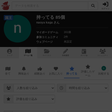
ログイン
持ってる 85個
国王
naoya kaga さん
161個
マイボードゲーム
2件
参加コミュニティ
未設定
ウェブページ
トップ
ゲーム一覧
マイリスト
投稿履歴
ボ
ドゲ
会
コミュニティ
評価したゲ
全て
興味あり
経験あり
お気に入り
持ってる
比較する
ーム