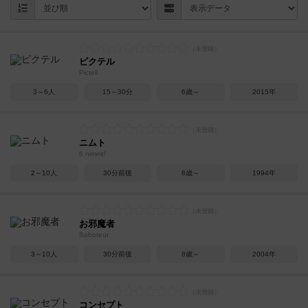
ピクテル
Pictell
3～6人
15～30分
6歳～
2015年
ニムト
6 nimmt!
2～10人
30分前後
8歳～
1994年
お邪魔者
Saboteur
3～10人
30分前後
8歳～
2004年
コンセプト