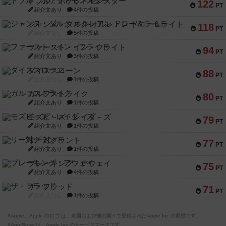
ドブル：ポケットモンスター
122
PT
紹介文あり
4件の投稿
ジャンヌ・ダルク-オルレアン ドロー＆ライト
118
PT
紹介文なし
5件の投稿
ファースト・イン・フライト
94
PT
紹介文あり
3件の投稿
ダイススローン
88
PT
紹介文なし
1件の投稿
ガルフストライク
80
PT
紹介文あり
1件の投稿
モズビ－ズ・レイダ－ズ
79
PT
紹介文あり
1件の投稿
リー対グラント
77
PT
紹介文あり
1件の投稿
ブレーキング・アウェイ
75
PT
紹介文あり
4件の投稿
ザ・フラッド
71
PT
紹介文なし
1件の投稿
※Apple、Apple のロゴ は、米国および他の国々で登録されたApple Inc.の商標です。
※App Store は、Apple Inc.のサービスマークです。