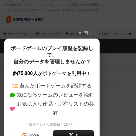
※Android は、グーグル インコーポレイテッドの商標または登録商標です。
※Google Play とそのロゴは、Google Inc.の商標または登録商標です。
閉じる
ボドゲーマTOP
ボドとも一覧
naoya kaga
マイボードゲーム
持
ボドゲーマTOP
ボードゲームのプレイ履歴を記録し
て、
ボードゲームを検索する
自分のデータを管理しませんか？
約75,000人
がボドゲーマを利用中！
ボードゲームの新着レビュー
遊んだボードゲームを記録する
ボードゲーム会情報
気になるゲームのレビューを読む
お気に入り作品・所有リストの共
メカニクス特集
有
掲示板・トピックス
ログイン / 会員登録（10秒）
Google
X