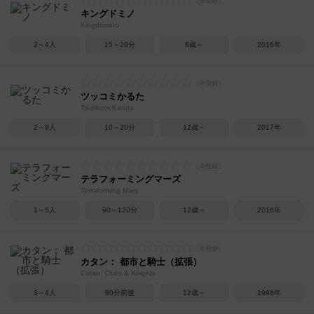
キングドミノ
Kingdomino
2～4人
15～20分
8歳～
2016年
ツッコミかるた
Tsukkomi Karuta
2～8人
10～20分
12歳～
2017年
テラフォーミングマーズ
Terraforming Mars
1～5人
90～120分
12歳～
2016年
カタン： 都市と騎士（拡張）
Catan: Cities & Knights
3～4人
90分前後
12歳～
1998年