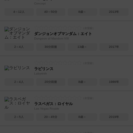
Concept
4～12人
40～50分
8歳～
2013年
ダンジョンオブマンダム：エイト
Dungeon of Mandom VIII
2～4人
30分前後
13歳～
2017年
ラビリンス
Labyrinth
2～4人
20分前後
8歳～
1986年
ラスベガス：ロイヤル
Las Vegas Royale
2～5人
20～45分
8歳～
2019年