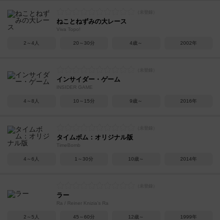
ねことねずみの大レース
Viva Topo!
2～4人
20～30分
4歳～
2002年
インサイダー・ゲーム
INSIDER GAME
4～8人
10～15分
9歳～
2016年
タイムボム：オリジナル版
TimeBomb
4～6人
1～30分
10歳～
2014年
ラー
Ra / Reiner Knizia's Ra
2～5人
45～60分
12歳～
1999年