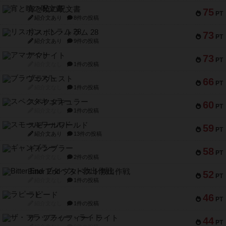
宵と暁の呪文書
75
PT
紹介文あり
8件の投稿
リスボン・トラム 28
73
PT
紹介文あり
9件の投稿
アマナイト
73
PT
紹介文なし
1件の投稿
ブラヴェスト
66
PT
紹介文なし
1件の投稿
スペクタキュラー
60
PT
紹介文なし
1件の投稿
スモールワールド
59
PT
紹介文あり
13件の投稿
ギャンブラー
58
PT
紹介文なし
2件の投稿
Bitter End ブタペスト救出作戦
52
PT
紹介文なし
1件の投稿
ラピード
46
PT
紹介文なし
1件の投稿
ザ・フラッフィー・ライト
44
PT