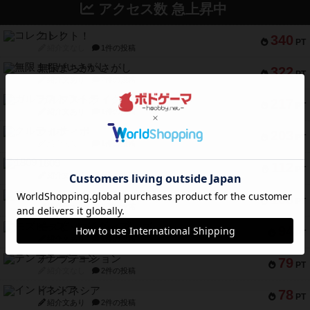
アクセス数 急上昇中
コレクト！
340
PT
紹介文なし
1件の投稿
無限まちがいさがし
322
PT
紹介文あり
2件の投稿
ガルフストライク
217
PT
紹介文あり
1件の投稿
クルティボ
203
PT
紹介文なし
1件の投稿
1809
112
PT
紹介文あり
1件の投稿
ファースト・イン・フライト
108
PT
紹介文あり
3件の投稿
モズビ－ズ・レイダ－ズ
94
PT
紹介文あり
1件の投稿
テンプテーション
79
PT
紹介文なし
2件の投稿
インドネシア
78
PT
紹介文あり
2件の投稿