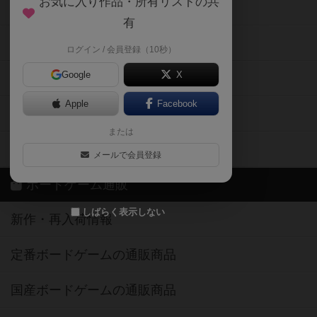
お気に入り作品・所有リストの共
メカニクス特集
有
掲示板・トピックス
ログイン / 会員登録（10秒）
Google
X
ボドとも・会員一覧
Apple
Facebook
ボードゲーム業界コラム
または
ボドゲーマご利用案内
メールで会員登録
ボードゲーム通販
しばらく表示しない
新作・再入荷情報
定番ボードゲームの通販商品
国産ボードゲームの通販商品