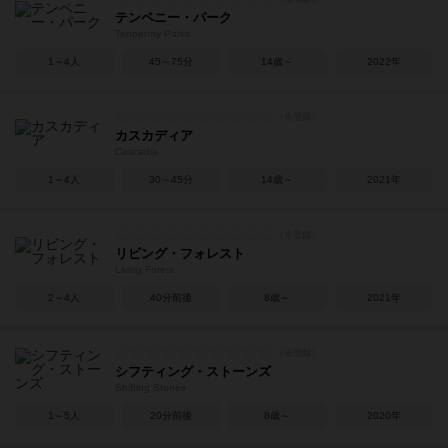
テンペニー・パーク
Tenpenny Parks
1～4人
45～75分
14歳～
2022年
カスカディア
Cascadia
1～4人
30～45分
14歳～
2021年
リビング・フォレスト
Living Forest
2～4人
40分前後
8歳～
2021年
シフティング・ストーンズ
Shifting Stones
1～5人
20分前後
8歳～
2020年