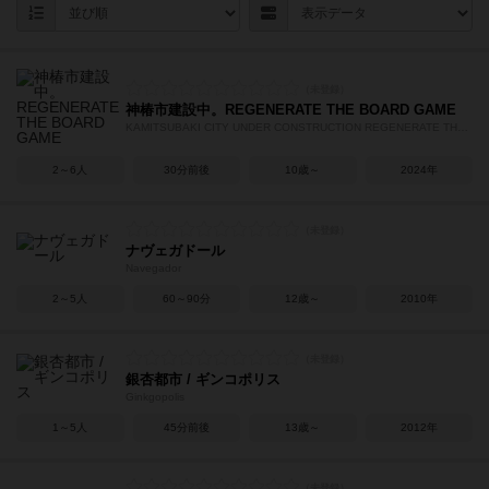
神椿市建設中。REGENERATE THE BOARD GAME
KAMITSUBAKI CITY UNDER CONSTRUCTION REGENERATE THE BORD GAME
2～6人
30分前後
10歳～
2024年
ナヴェガドール
Navegador
2～5人
60～90分
12歳～
2010年
銀杏都市 / ギンコポリス
Ginkgopolis
1～5人
45分前後
13歳～
2012年