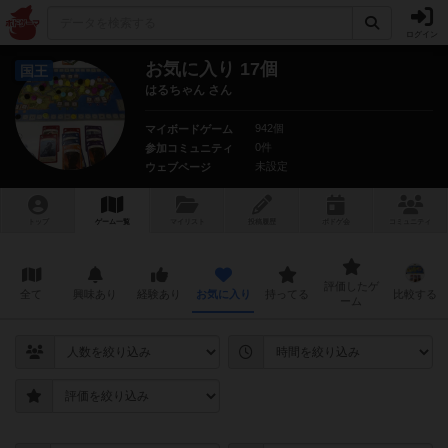
ログイン
お気に入り 17個
国王
はるちゃん さん
942個
マイボードゲーム
0件
参加コミュニティ
未設定
ウェブページ
トップ
ゲーム一覧
マイリスト
投稿履歴
ボ
ドゲ
会
コミュニティ
評価したゲ
全て
興味あり
経験あり
お気に入り
持ってる
比較する
ーム