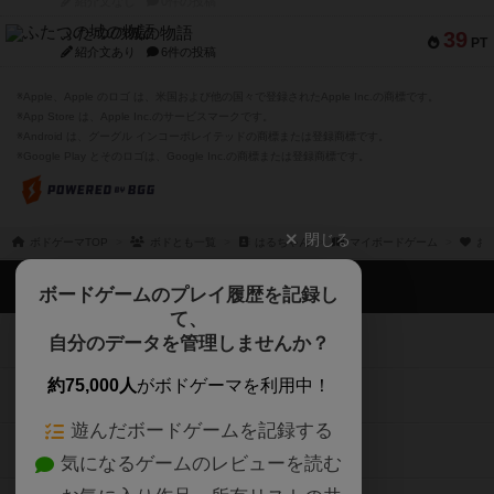
紹介文なし
0件の投稿
ふたつの城の物語
39
PT
紹介文あり
6件の投稿
※Apple、Apple のロゴ は、米国および他の国々で登録されたApple Inc.の商標です。
※App Store は、Apple Inc.のサービスマークです。
※Android は、グーグル インコーポレイテッドの商標または登録商標です。
※Google Play とそのロゴは、Google Inc.の商標または登録商標です。
閉じる
ボドゲーマTOP
ボドとも一覧
はるちゃん
マイボードゲーム
お
ボドゲーマTOP
ボードゲームのプレイ履歴を記録し
て、
ボードゲームを検索する
自分のデータを管理しませんか？
約75,000人
がボドゲーマを利用中！
ボードゲームの新着レビュー
遊んだボードゲームを記録する
ボードゲーム会情報
気になるゲームのレビューを読む