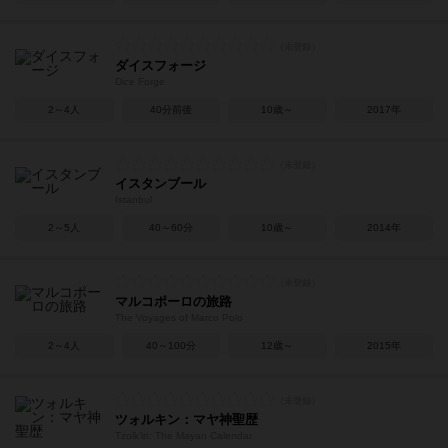
ダイスフォージ
Dice Forge
2～4人
40分前後
10歳～
2017年
イスタンブール
Istanbul
2～5人
40～60分
10歳～
2014年
マルコポーロの旅路
The Voyages of Marco Polo
2～4人
40～100分
12歳～
2015年
ツォルキン：マヤ神聖歴
Tzolk'in: The Mayan Calendar