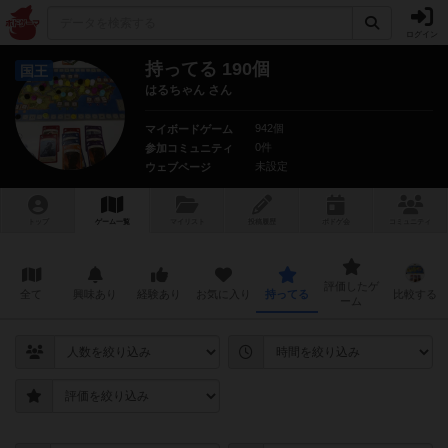
ログイン
持ってる 190個
国王
はるちゃん さん
942個
マイボードゲーム
0件
参加コミュニティ
未設定
ウェブページ
トップ
ゲーム一覧
マイリスト
投稿履歴
ボ
ドゲ
会
コミュニティ
評価したゲ
全て
興味あり
経験あり
お気に入り
持ってる
比較する
ーム