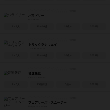
バラドリー
Baladerie
2～4人
30～60分
14歳～
2024年
トリックラナウェイ
Trick Runaway
4～5人
30～40分
10歳～
2023年
音速飯店
Onsoku Hanten
2～6人
15分前後
6歳～
2022年
フェアリーズ・スムージー
Fairy's Smoothie