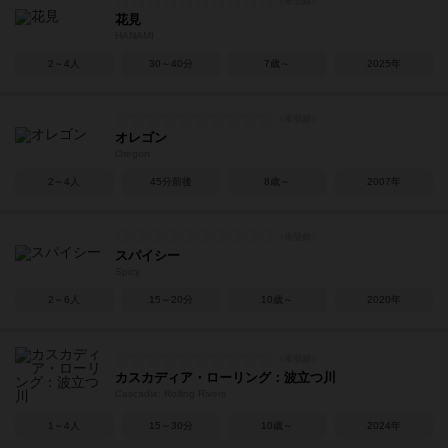
花見
HANAMI
2～4人
30～40分
7歳～
2025年
オレゴン
Oregon
2～4人
45分前後
8歳～
2007年
スパイシー
Spicy
2～6人
15～20分
10歳～
2020年
カスカディア・ローリング：波立つ川
Cascadia: Rolling Rivers
1～4人
15～30分
10歳～
2024年