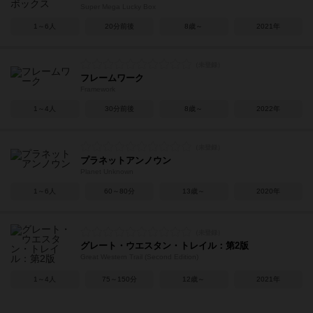
Super Mega Lucky Box
1～6人
20分前後
8歳～
2021年
フレームワーク
Framework
1～4人
30分前後
8歳～
2022年
プラネットアンノウン
Planet Unknown
1～6人
60～80分
13歳～
2020年
グレート・ウエスタン・トレイル：第2版
Great Western Trail (Second Edition)
1～4人
75～150分
12歳～
2021年