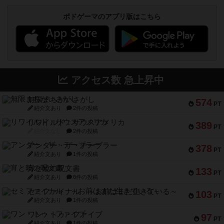
ボドゲーマのアプリ版はこちら
アクセス数 急上昇中
無限まちがいさがし
574
PT
紹介文あり
2件の投稿
リワイルド：サウスアメリカ
389
PT
紹介文なし
2件の投稿
アンダー・ザ・テーブラー
378
PT
紹介文あり
1件の投稿
宵と暁の呪文書
133
PT
紹介文あり
8件の投稿
セミファイナル ～お前はまだ生きている～
103
PT
紹介文あり
1件の投稿
ワン・トゥ・ファイブ
97
PT
紹介文あり
1件の投稿