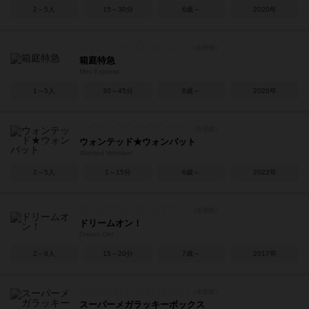
2～5人
15～30分
6歳～
2020年
箱庭特急
Mini Express
1～5人
30～45分
8歳～
2020年
ウォンテッド★ウォンバット
Wanted Wombat
2～5人
1～15分
6歳～
2022年
ドリームオン！
Dream On!
2～8人
15～20分
7歳～
2017年
スーパーメガラッキーボックス