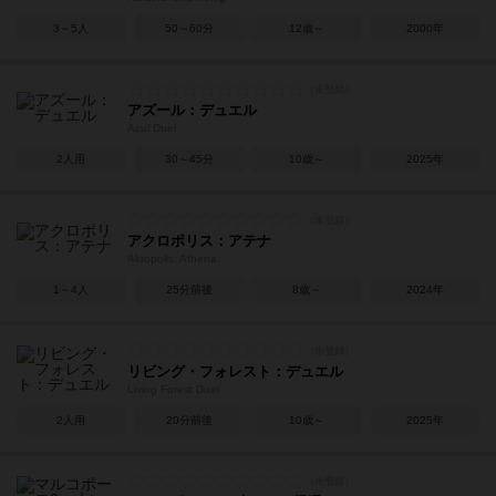
3～5人
50～60分
12歳～
2000年
アズール：デュエル
Azul Duel
2人用
30～45分
10歳～
2025年
アクロポリス：アテナ
Akropolis: Athena
1～4人
25分前後
8歳～
2024年
リビング・フォレスト：デュエル
Living Forest Duel
2人用
20分前後
10歳～
2025年