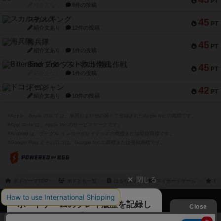
PT
紹介文なし
8件の投稿
スカルキング
45
PT
紹介文あり
12件の投稿
海兵隊
45
PT
紹介文あり
1件の投稿
Bitter End ブタペスト救出作戦
45
PT
紹介文なし
1件の投稿
ドコジャン
42
PT
紹介文あり
10件の投稿
※Apple、Apple のロゴ は、米国および他の国々で登録されたApple Inc.の商標です。
※App Store は、Apple Inc.のサービスマークです。
※Android は、グーグル インコーポレイテッドの商標または登録商標です。
※Google Play とそのロゴは、Google Inc.の商標または登録商標です。
閉じる
ボドゲーマTOP
ボドとも一覧
はるちゃん
マイボードゲーム
持
ボドゲーマTOP
ボードゲームのプレイ履歴を記録し
て、