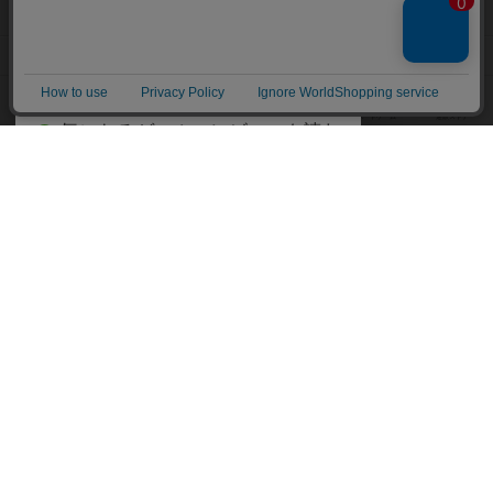
ボードゲームを検索する
自分のデータを管理しませんか？
約75,000人
がボドゲーマを利用中！
ボードゲームの新着レビュー
遊んだボードゲームを記録する
ボードゲーム会情報
気になるゲームのレビューを読む
お気に入り作品・所有リストの共
メカニクス特集
有
掲示板・トピックス
ログイン / 会員登録（10秒）
Google
X
ボドとも・会員一覧
Apple
Facebook
ボードゲーム業界コラム
または
ボドゲーマご利用案内
メールで会員登録
ボードゲーム通販
しばらく表示しない