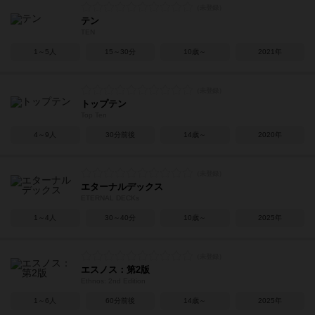
テン
TEN
1～5人
15～30分
10歳～
2021年
トップテン
Top Ten
4～9人
30分前後
14歳～
2020年
エターナルデックス
ETERNAL DECKs
1～4人
30～40分
10歳～
2025年
エスノス：第2版
Ethnos: 2nd Edition
1～6人
60分前後
14歳～
2025年