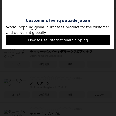
3～8人
30～40分
7歳～
2010年
ハーバリウム
Herbarium
2～5人
20～30分
7歳～
2020年
ラッキーナンバー：デラックス&アクセス
Lucky numbers Dx&access
1～5人
20分前後
8歳～
－
ノーリターン
No Return: Es gibt kein Zurück!
2～4人
30分前後
8歳～
2019年
チューリップバブル