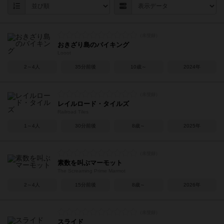
おきざり島のバイキング
Looot
2～4人
35分前後
10歳～
2024年
レイルロード・タイルズ
Railroad Tiles
1～4人
30分前後
8歳～
2025年
素数を叫ぶマーモット
The Screaming Prime Marmot
2～4人
15分前後
8歳～
2026年
スライド