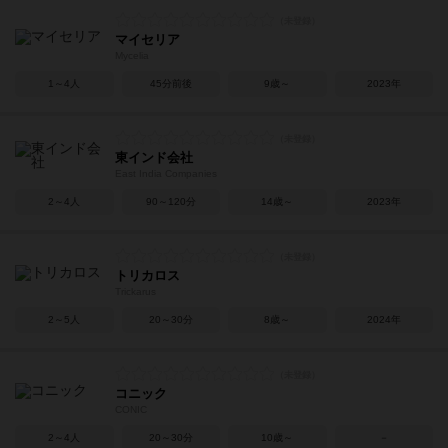
マイセリア
Mycelia
1～4人
45分前後
9歳～
2023年
東インド会社
East India Companies
2～4人
90～120分
14歳～
2023年
トリカロス
Trickarus
2～5人
20～30分
8歳～
2024年
コニック
CONIC
2～4人
20～30分
10歳～
－