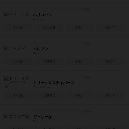
ハリコッツ
haricots
3～5人
10～15分
8歳～
2024年
イレブン
Eleven
2～6人
30分前後
8歳～
2025年
トリック＆スナイパーズ
Trick & Snipers
3～5人
15分前後
6歳～
2024年
どっちーな
Docchi-na