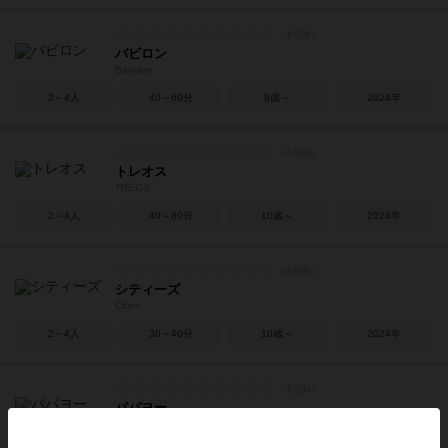
バビロン
Babylon
2～4人
40～60分
8歳～
2024年
トレオス
TREOS
2～4人
40～80分
10歳～
2024年
シティーズ
Cities
2～4人
30～40分
10歳～
2024年
パパヨー
Papayoo