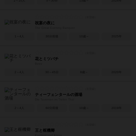
2～10人
5～30分
13歳～
2024年
祝宴の夜に
The Great Evening Banquet
1～4人
30分前後
10歳～
2025年
花とミツバチ
Beez
2～4人
30～45分
8歳～
2020年
ティーフェンタールの酒場
Die Tavernen im Tiefen Thal
2～4人
60分前後
10歳～
2019年
王と枢機卿
Kardinal und König