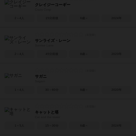
クレイジーコーギー
Crazy Corgi
2～4人
15分前後
6歳～
2024年
サンライズ・レーン
Sunrise Lane
2～4人
45分前後
8歳～
2023年
サガニ
Sagani
1～4人
30～60分
8歳～
2020年
キャットと塔
Cat and the tower
1～5人
15～30分
6歳～
2024年