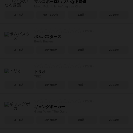
マルコポーロ2：大いなる帰還
Marco Polo II: Im Auftrag des Khan
2～4人
60～120分
12歳～
2019年
ボムバスターズ
Bomb Busters
2～5人
30分前後
10歳～
2024年
トリオ
TRIO
2～6人
15分前後
6歳～
2021年
ギャングポーカー
Gang Poker / The Gang
3～6人
20分前後
10歳～
2024年