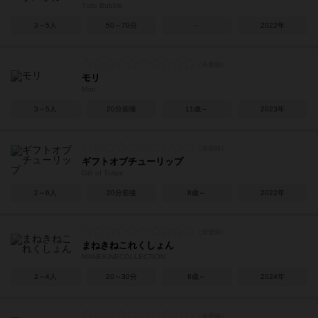
Tulip Bubble
3～5人
50～70分
－
2022年
モリ
Mori
3～5人
20分前後
11歳～
2023年
ギフトオブチューリップ
Gift of Tulips
2～6人
20分前後
8歳～
2022年
まねきねこれくしょん
MANEKINECOLLECTION
2～4人
20～30分
8歳～
2024年