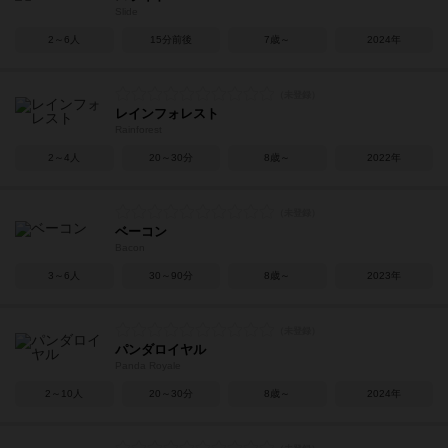
Slide
2～6人
15分前後
7歳～
2024年
レインフォレスト
Rainforest
2～4人
20～30分
8歳～
2022年
ベーコン
Bacon
3～6人
30～90分
8歳～
2023年
パンダロイヤル
Panda Royale
2～10人
20～30分
8歳～
2024年