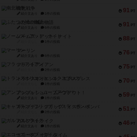
南北戦争
91
PT
紹介文あり
1件の投稿
ふたつの城の物語
91
PT
紹介文あり
6件の投稿
ノームズ・アット・ナイト
88
PT
紹介文なし
1件の投稿
マーリン
76
PT
紹介文あり
6件の投稿
フラットアイアン
75
PT
紹介文なし
2件の投稿
トランスオリエント・エクスプレス
70
PT
紹介文なし
1件の投稿
アンブッシュ！：ムーブアウト！
59
PT
紹介文あり
1件の投稿
キャプテン・フリップ：イスラ・ボンバ
51
PT
紹介文なし
2件の投稿
ガルフストライク
46
PT
紹介文あり
1件の投稿
エコーズ・オブ・タイム
45