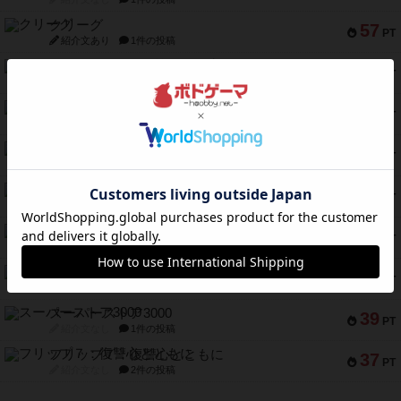
クリーグ
57
PT
紹介文あり
1件の投稿
セミファイナル ～お前はまだ生きている～
53
PT
紹介文あり
1件の投稿
ふたつの街の物語
52
PT
紹介文あり
18件の投稿
クランク! ：冒険者たち（拡張）
50
PT
紹介文あり
4件の投稿
とうほうの！
42
PT
紹介文なし
1件の投稿
スターマイン・ラミー ポケット
42
PT
紹介文あり
2件の投稿
海兵隊
39
PT
紹介文あり
1件の投稿
スーパーストア3000
39
PT
紹介文なし
1件の投稿
フリップ７：復讐心とともに
37
PT
紹介文なし
2件の投稿