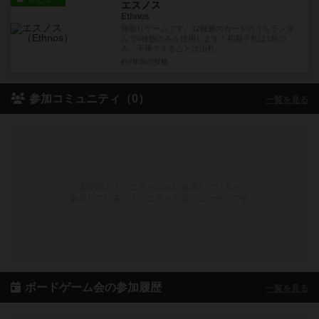
エスノス
Ethnos
陣取りゲームです。12種族のカードのうちランダ
ムで6種族のみを使用します！初期手札は1枚の
み。手番ですることは山札...
約7年前
の投稿
参加コミュニティ（0）
一覧を見る
非公開コミュニティのみに参加しているか
参加しているコミュニティがないユーザーです
ボードゲーム会の参加履歴
一覧を見る