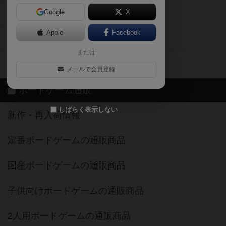
Google
X
ボドとも・会員一覧
Apple
Facebook
ボードゲーム業界コラム
または
ボドゲーマご利用案内
メールで会員登録
ボードゲーム通販
しばらく表示しない
新作・再入荷情報
定番ボードゲームの通販商品
国産ボードゲームの通販商品
子供向けボードゲームの通販商品
2人用ボードゲームの通販商品