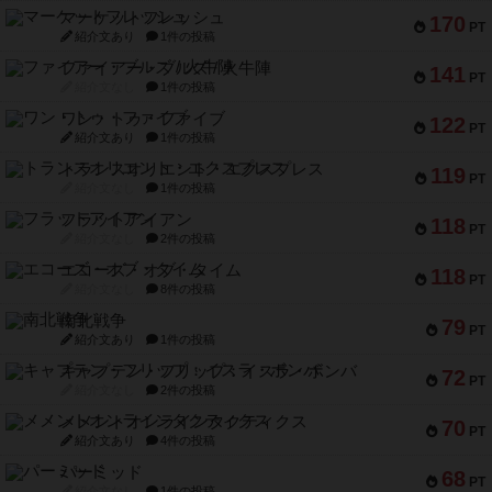
マーケットフレッシュ
170
PT
紹介文あり
1件の投稿
ファイアー・ブルズ / 火牛陣
141
PT
紹介文なし
1件の投稿
ワン・トゥ・ファイブ
122
PT
紹介文あり
1件の投稿
トランスオリエント・エクスプレス
119
PT
紹介文なし
1件の投稿
フラットアイアン
118
PT
紹介文なし
2件の投稿
エコーズ・オブ・タイム
118
PT
紹介文なし
8件の投稿
南北戦争
79
PT
紹介文あり
1件の投稿
キャプテン・フリップ：イスラ・ボンバ
72
PT
紹介文なし
2件の投稿
メメントオンラインタクティクス
70
PT
紹介文あり
4件の投稿
パーミッド
68
PT
紹介文なし
1件の投稿