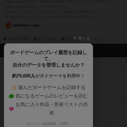
※Apple、Apple のロゴ は、米国および他の国々で登録されたApple Inc.の商標です。
※App Store は、Apple Inc.のサービスマークです。
※Android は、グーグル インコーポレイテッドの商標または登録商標です。
※Google Play とそのロゴは、Google Inc.の商標または登録商標です。
閉じる
ボドゲーマTOP
ボドとも一覧
はるちゃん
ボドゲーマTOP
ボードゲームのプレイ履歴を記録し
て、
ボードゲームを検索する
自分のデータを管理しませんか？
約75,000人
がボドゲーマを利用中！
ボードゲームの新着レビュー
遊んだボードゲームを記録する
ボードゲーム会情報
気になるゲームのレビューを読む
お気に入り作品・所有リストの共
メカニクス特集
有
掲示板・トピックス
ログイン / 会員登録（10秒）