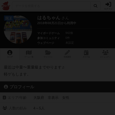
ログイン
はるちゃん
さん
国王
2018年08月21日から利用中
942個
マイボードゲーム
0件
参加コミュニティ
未設定
ウェブページ
トップ
ゲーム一覧
マイリスト
投稿履歴
ボ
ドゲ
会
コミュニティ
最近は中量〜重量級までやります♫
軽ゲもします。
プロフィール
エリア/年齡
大阪府 非表示 女性
人数の好み
4～5人