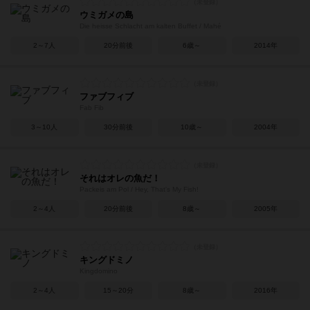
ウミガメの島
Die heisse Schlacht am kalten Buffet / Mahé
2～7人
20分前後
6歳～
2014年
ファブフィブ
Fab Fib
3～10人
30分前後
10歳～
2004年
それはオレの魚だ！
Packeis am Pol / Hey, That's My Fish!
2～4人
20分前後
8歳～
2005年
キングドミノ
Kingdomino
2～4人
15～20分
8歳～
2016年