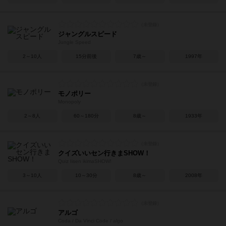
ジャングルスピード
Jungle Speed
2～10人
15分前後
7歳～
1997年
モノポリー
Monopoly
2～8人
60～180分
8歳～
1933年
クイズいいセン行きまSHOW！
Quiz Iisen ikimaSHOW!
3～10人
10～30分
8歳～
2008年
アルゴ
Coda / Da Vinci Code / algo