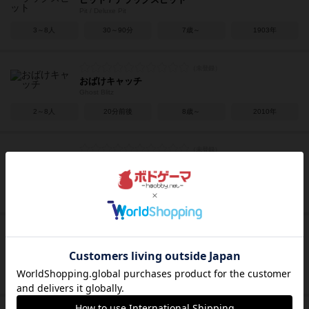
Pit / Deluxe Pit
3～8人
30～90分
7歳～
1903年
おばけキャッチ
Ghost Blitz
2～8人
20分前後
8歳～
2010年
ドラスレ
DORASURE
2～5人
30～40分
10歳～
2014年
ザ・ゲーム
The Game
1～5人
15～20分
8歳～
2015年