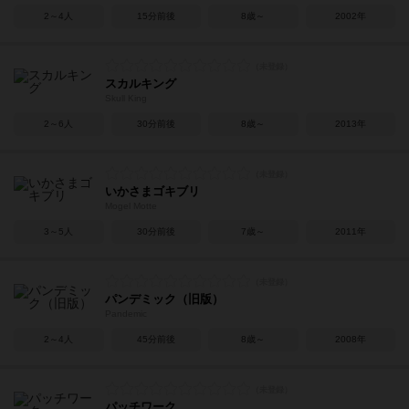
2～4人
15分前後
8歳～
2002年
スカルキング
Skull King
2～6人
30分前後
8歳～
2013年
いかさまゴキブリ
Mogel Motte
3～5人
30分前後
7歳～
2011年
パンデミック（旧版）
Pandemic
2～4人
45分前後
8歳～
2008年
パッチワーク