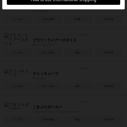
ワードバスケット
Word Basket
2～8人
10分前後
10歳～
2002年
ブラフ / ライアーズダイス
Bluff / Liar's Dice
2～6人
15～30分
8歳～
1993年
ラミィキューブ
Rummikub
2～4人
10～30分
8歳～
1980年
ごきぶりポーカー
Cockroach Poker / Kakerlakenpoker
2～6人
20分前後
8歳～
2004年