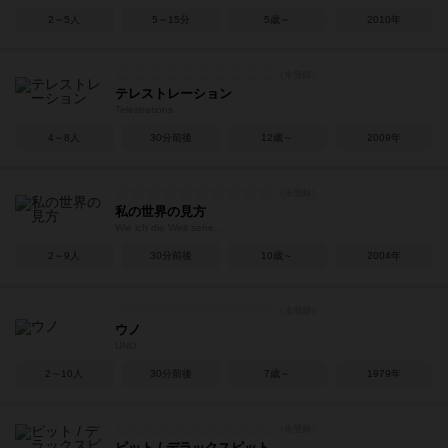
2～5人
5～15分
5歳～
2010年
テレストレーション
Telestrations
4～8人
30分前後
12歳～
2009年
私の世界の見方
Wie ich die Welt sehe...
2～9人
30分前後
10歳～
2004年
ウノ
UNO
2～10人
30分前後
7歳～
1979年
ピット / デラックスピット