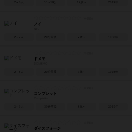
2～6人
30～50分
12歳～
2019年
ノイ
Neu
2～7人
20分前後
7歳～
1988年
ドメモ
DOMEMO
2～5人
20分前後
8歳～
1975年
コンプレット
Completto
2～6人
30分前後
8歳～
2015年
ダイスフォージ