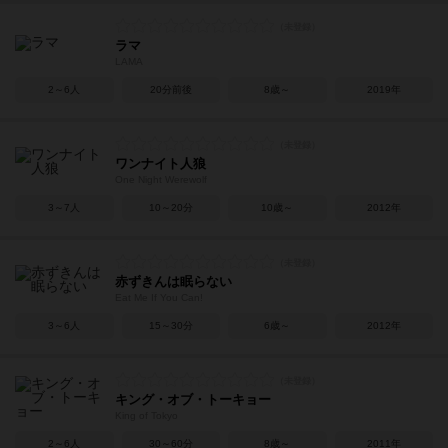
ラマ
LAMA
2～6人
20分前後
8歳～
2019年
ワンナイト人狼
One Night Werewolf
3～7人
10～20分
10歳～
2012年
赤ずきんは眠らない
Eat Me If You Can!
3～6人
15～30分
6歳～
2012年
キング・オブ・トーキョー
King of Tokyo
2～6人
30～60分
8歳～
2011年