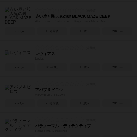
赤い扉と殺人鬼の鍵 BLACK MAZE DEEP
Akai Tobira to Satsujinki no Kagi: Black Maze Deep
2～6人
10分前後
10歳～
2020年
レヴィアス
Leviath
2～5人
30～60分
10歳～
2020年
アバブ＆ビロウ
ABOVE and BELOW
2～4人
90分前後
13歳～
2015年
パラノーマル・ディテクティブ
Paranormal Detectives