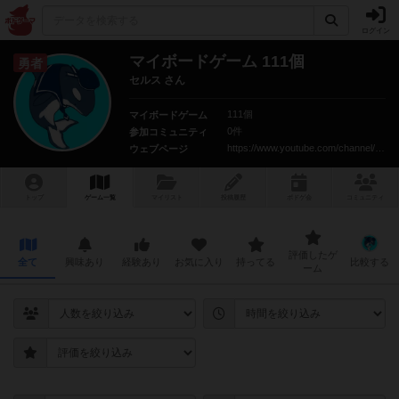
ログイン
マイボードゲーム 111個
勇者
セルス さん
111個
マイボードゲーム
0件
参加コミュニティ
https://www.youtube.com/channel/UCmtQVwZwNpJni1asYbnlzwQ
ウェブページ
トップ
ゲーム一覧
マイリスト
投稿履歴
ボ
ドゲ
会
コミュニティ
評価したゲ
全て
興味あり
経験あり
お気に入り
持ってる
比較する
ーム