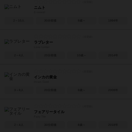
ニムト
6 nimmt!
2～10人
30分前後
8歳～
1994年
ラブレター
Love Letter
2～4人
20分前後
10歳～
2014年
インカの黄金
Incan Gold
3～8人
20分前後
8歳～
2006年
フェアリータイル
Fairy Tile
2～4人
30分前後
8歳～
2018年