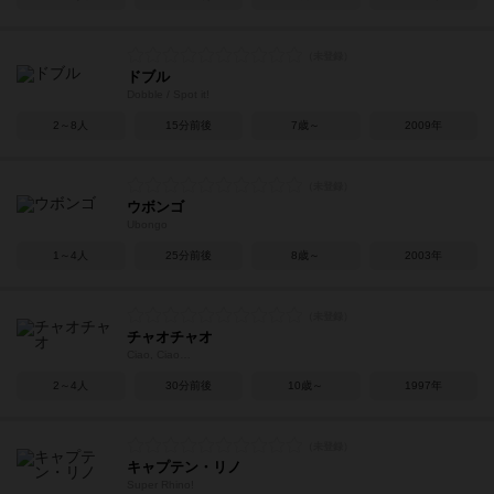
ドブル
Dobble / Spot it!
2～8人
15分前後
7歳～
2009年
ウボンゴ
Ubongo
1～4人
25分前後
8歳～
2003年
チャオチャオ
Ciao, Ciao…
2～4人
30分前後
10歳～
1997年
キャプテン・リノ
Super Rhino!