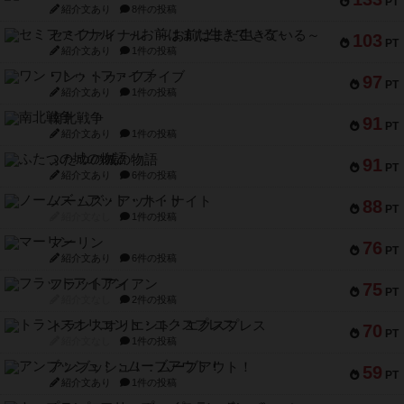
PT
紹介文あり
8件の投稿
セミファイナル ～お前はまだ生きている～
103
PT
紹介文あり
1件の投稿
ワン・トゥ・ファイブ
97
PT
紹介文あり
1件の投稿
南北戦争
91
PT
紹介文あり
1件の投稿
ふたつの城の物語
91
PT
紹介文あり
6件の投稿
ノームズ・アット・ナイト
88
PT
紹介文なし
1件の投稿
マーリン
76
PT
紹介文あり
6件の投稿
フラットアイアン
75
PT
紹介文なし
2件の投稿
トランスオリエント・エクスプレス
70
PT
紹介文なし
1件の投稿
アンブッシュ！：ムーブアウト！
59
PT
紹介文あり
1件の投稿