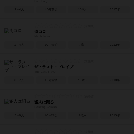
Dice Forge
2～4人
40分前後
10歳～
2017年
街コロ
Machi Koro
2～4人
30～40分
7歳～
2012年
ザ・ラスト・ブレイブ
The Last Brave
3～7人
10分前後
10歳～
2018年
犯人は踊る
Dancing Criminal
3～8人
10～20分
8歳～
2013年