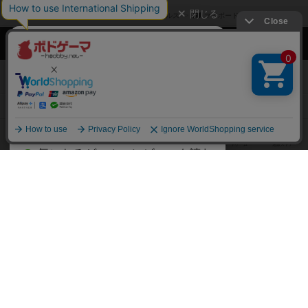
閉じる
ボドゲーマTOP
ボドとも一覧
セルス
マイボードゲーム
ボドゲーマTOP
ボードゲームのプレイ履歴を記録し
て、
ボードゲームを検索する
自分のデータを管理しませんか？
約75,000人
がボドゲーマを利用中！
ボードゲームの新着レビュー
遊んだボードゲームを記録する
ボードゲーム会情報
気になるゲームのレビューを読む
お気に入り作品・所有リストの共
メカニクス特集
有
掲示板・トピックス
ログイン / 会員登録（10秒）
Google
X
ボドとも・会員一覧
Apple
Facebook
ボードゲーム業界コラム
または