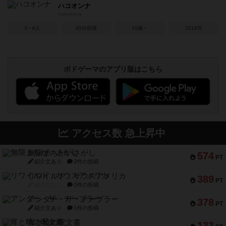
ハコオンナ
hakoonna
3～6人
45分前後
10歳～
2016年
ボドゲーマのアプリ版はこちら
アクセス数 急上昇中
無限まちがいさがし
574
PT
紹介文あり
2件の投稿
リワイルド：サウスアメリカ
389
PT
紹介文なし
2件の投稿
アンダー・ザ・テーブラー
378
PT
紹介文あり
1件の投稿
宵と暁の呪文書
133