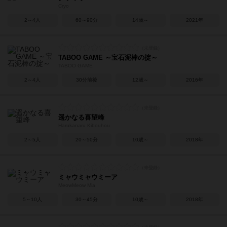
Cryo
2～4人
60～90分
14歳～
2021年
TABOO GAME ～宝石泥棒の掟～
TABOO GAME
2～4人
30分前後
12歳～
2016年
遥かなる喜望峰
Harukanaru Kibouhou
2～5人
20～50分
10歳～
2018年
ミャウミャウミーア
MeowMeow Mia
5～10人
30～45分
10歳～
2018年