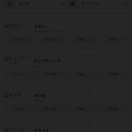
カタン
Die Siedler von Catan
3～4人
40～60分
10歳～
1995年
クリプティッド
Cryptid
3～5人
30～50分
10歳～
2018年
ギズモ
Gizmos
2～4人
40～50分
14歳～
2018年
クライオ