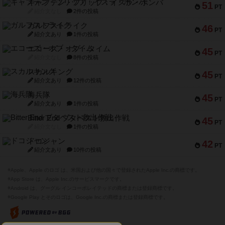
キャプテン・フリップ：イスラ・ボンバ
51
PT
紹介文なし
2件の投稿
ガルフストライク
46
PT
紹介文あり
1件の投稿
エコーズ・オブ・タイム
45
PT
紹介文なし
8件の投稿
スカルキング
45
PT
紹介文あり
12件の投稿
海兵隊
45
PT
紹介文あり
1件の投稿
Bitter End ブタペスト救出作戦
45
PT
紹介文なし
1件の投稿
ドコジャン
42
PT
紹介文あり
10件の投稿
※Apple、Apple のロゴ は、米国および他の国々で登録されたApple Inc.の商標です。
※App Store は、Apple Inc.のサービスマークです。
※Android は、グーグル インコーポレイテッドの商標または登録商標です。
※Google Play とそのロゴは、Google Inc.の商標または登録商標です。