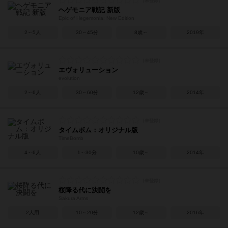
ヘゲモニア戦記 新版
Epic of Hegemonia: New Edition
2～5人
30～45分
8歳～
2019年
エヴォリューション
evolution
2～6人
30～60分
12歳～
2014年
タイムボム：オリジナル版
TimeBomb
4～6人
1～30分
10歳～
2014年
桜降る代に決闘を
Sakura Arms
2人用
10～20分
12歳～
2016年