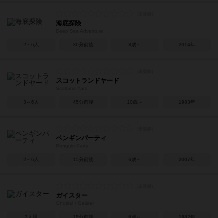
海底探険
Deep Sea Adventure
2～6人
30分前後
8歳～
2014年
スコットランドヤード
Scotland Yard
3～6人
45分前後
10歳～
1983年
ペンギンパーティ
Penguin Party
2～6人
15分前後
6歳～
2007年
ガイスター
Ghosts! / Geister
2人用
15分前後
6歳～
1982年