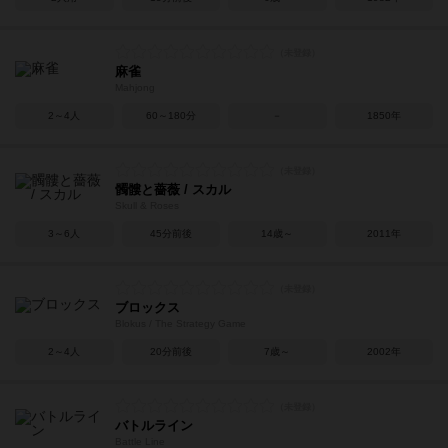
麻雀
Mahjong
2～4人
60～180分
－
1850年
髑髏と薔薇 / スカル
Skull & Roses
3～6人
45分前後
14歳～
2011年
ブロックス
Blokus / The Strategy Game
2～4人
20分前後
7歳～
2002年
バトルライン
Battle Line