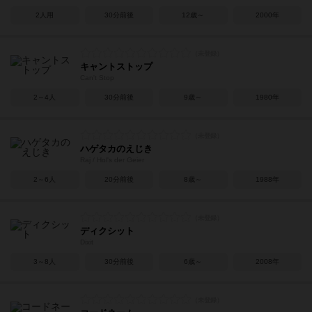
2人用
30分前後
12歳～
2000年
キャントストップ
Can't Stop
2～4人
30分前後
9歳～
1980年
ハゲタカのえじき
Raj / Hol's der Geier
2～6人
20分前後
8歳～
1988年
ディクシット
Dixit
3～8人
30分前後
6歳～
2008年