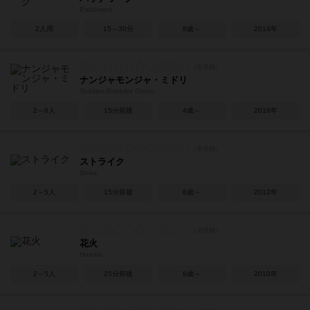
Patchwork
2人用
15～30分
8歳～
2014年
ナンジャモンジャ・ミドリ
Toddles-Bobbles Green
2～6人
15分前後
4歳～
2016年
ストライク
Strike
2～5人
15分前後
8歳～
2012年
花火
Hanabi
2～5人
25分前後
8歳～
2010年