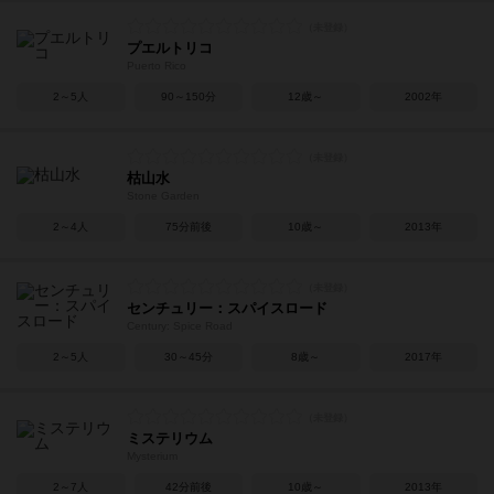
プエルトリコ
Puerto Rico
2～5人
90～150分
12歳～
2002年
枯山水
Stone Garden
2～4人
75分前後
10歳～
2013年
センチュリー：スパイスロード
Century: Spice Road
2～5人
30～45分
8歳～
2017年
ミステリウム
Mysterium
2～7人
42分前後
10歳～
2013年