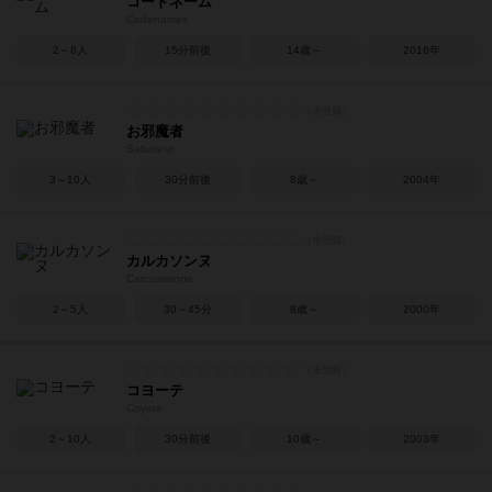
コードネーム
Codenames
2～8人
15分前後
14歳～
2016年
お邪魔者
Saboteur
3～10人
30分前後
8歳～
2004年
カルカソンヌ
Carcassonne
2～5人
30～45分
8歳～
2000年
コヨーテ
Coyote
2～10人
30分前後
10歳～
2003年