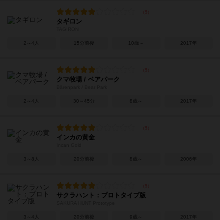
タギロン
TAGIRON
2～4人
15分前後
10歳～
2017年
クマ牧場 / ベアパーク
Bärenpark / Bear Park
2～4人
30～45分
8歳～
2017年
インカの黄金
Incan Gold
3～8人
20分前後
8歳～
2006年
サクラハント：プロトタイプ版
SAKURA HUNT Prototype
3～4人
20分前後
9歳～
2017年