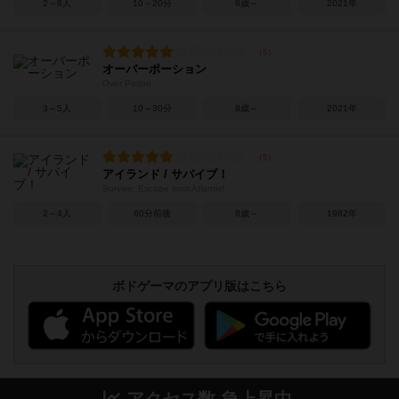
2～8人
10～20分
8歳～
2021年
オーバーポーション
Over Potion
3～5人
10～30分
8歳～
2021年
アイランド / サバイブ！
Survive: Escape from Atlantis!
2～4人
60分前後
8歳～
1982年
ボドゲーマのアプリ版はこちら