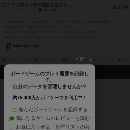
フリップ７：復讐心とともに
37
PT
紹介文なし
2件の投稿
※Apple、Apple のロゴ は、米国および他の国々で登録されたApple Inc.の商標です。
※App Store は、Apple Inc.のサービスマークです。
※Android は、グーグル インコーポレイテッドの商標または登録商標です。
※Google Play とそのロゴは、Google Inc.の商標または登録商標です。
閉じる
ボドゲーマTOP
ボドとも一覧
ぽっくり
マイボードゲーム
評価
ボドゲーマTOP
ボードゲームのプレイ履歴を記録し
て、
ボードゲームを検索する
自分のデータを管理しませんか？
約75,000人
がボドゲーマを利用中！
ボードゲームの新着レビュー
遊んだボードゲームを記録する
ボードゲーム会情報
気になるゲームのレビューを読む
お気に入り作品・所有リストの共
メカニクス特集