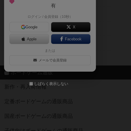
有
掲示板・トピックス
ログイン / 会員登録（10秒）
Google
X
ボドとも・会員一覧
Apple
Facebook
ボードゲーム業界コラム
または
ボドゲーマご利用案内
メールで会員登録
ボードゲーム通販
しばらく表示しない
新作・再入荷情報
定番ボードゲームの通販商品
国産ボードゲームの通販商品
子供向けボードゲームの通販商品