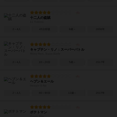
十二人の盗賊
12 Thieves
2～4人
45分前後
8歳～
2006年
キャプテン・リノ：スーパーバトル
Rhino Hero: Super Battle
2～4人
10～20分
5歳～
2017年
ヘブン＆エール
Heaven & Ale
2～4人
60～90分
12歳～
2017年
ポテトマン
Potato Man