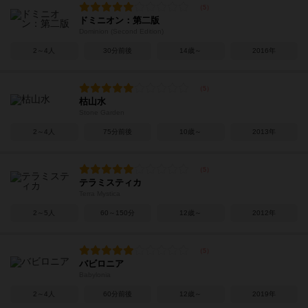
ドミニオン：第二版
Dominion (Second Edition)
2～4人
30分前後
14歳～
2016年
枯山水
Stone Garden
2～4人
75分前後
10歳～
2013年
テラミスティカ
Terra Mystica
2～5人
60～150分
12歳～
2012年
バビロニア
Babylonia
2～4人
60分前後
12歳～
2019年