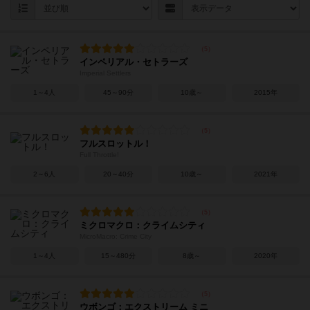
インペリアル・セトラーズ
Imperial Settlers
1～4人
45～90分
10歳～
2015年
フルスロットル！
Full Throttle!
2～6人
20～40分
10歳～
2021年
ミクロマクロ：クライムシティ
MicroMacro: Crime City
1～4人
15～480分
8歳～
2020年
ウボンゴ：エクストリーム ミニ