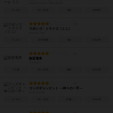
Ubongo Extrem: Mitbringspiel
1～4人
15～30分
7歳～
2008年
ウボンゴ：トライゴ（ミニ）
Ubongo Trigo
1～4人
20分前後
7歳～
2012年
路面電車
Trambahn
2人用
30～45分
8歳～
2016年
ゴッズギャンビット ～神々の一手～
Gods' Gambit
2～6人
20～30分
10歳～
2014年