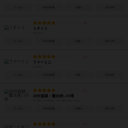
2～5人
40分前後
10歳～
2013年
ミチトリ
Michitori
2～4人
30分前後
6歳～
2017年
ファーミニ
Farmini
1～4人
15分前後
5歳～
2018年
10分盗賊：魔法使いの塔
10 Minute Heist: The Wizard's Tower
2～5人
10分前後
14歳～
2017年