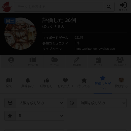
ログイン
評価した 36個
国王
ぽっくり さん
621個
マイボードゲーム
5件
参加コミュニティ
https://twitter.com/wakasaso
ウェブページ
トップ
ゲーム一覧
マイリスト
投稿履歴
ボ
ドゲ
会
コミュニティ
評価したゲ
全て
興味あり
経験あり
お気に入り
持ってる
比較する
ーム