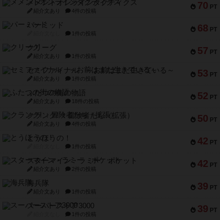
メメントオンラインタクティクス
70
PT
紹介文あり
4件の投稿
パーミッド
68
PT
紹介文なし
1件の投稿
クリーグ
57
PT
紹介文あり
1件の投稿
セミファイナル ～お前はまだ生きている～
53
PT
紹介文あり
1件の投稿
ふたつの街の物語
52
PT
紹介文あり
18件の投稿
クランク! ：冒険者たち（拡張）
50
PT
紹介文あり
4件の投稿
とうほうの！
42
PT
紹介文なし
1件の投稿
スターマイン・ラミー ポケット
42
PT
紹介文あり
2件の投稿
海兵隊
39
PT
紹介文あり
1件の投稿
スーパーストア3000
39
PT
紹介文なし
1件の投稿