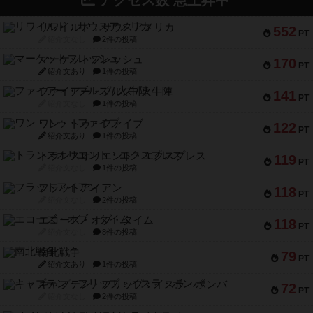
アクセス数 急上昇中
リワイルド：サウスアメリカ
552
PT
紹介文なし
2件の投稿
マーケットフレッシュ
170
PT
紹介文あり
1件の投稿
ファイアー・ブルズ / 火牛陣
141
PT
紹介文なし
1件の投稿
ワン・トゥ・ファイブ
122
PT
紹介文あり
1件の投稿
トランスオリエント・エクスプレス
119
PT
紹介文なし
1件の投稿
フラットアイアン
118
PT
紹介文なし
2件の投稿
エコーズ・オブ・タイム
118
PT
紹介文なし
8件の投稿
南北戦争
79
PT
紹介文あり
1件の投稿
キャプテン・フリップ：イスラ・ボンバ
72
PT
紹介文なし
2件の投稿