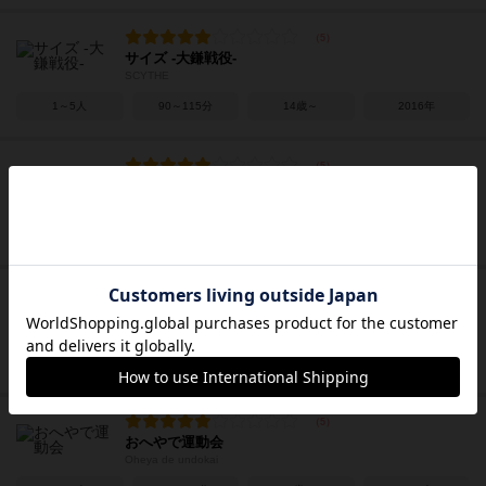
サイズ -大鎌戦役-
SCYTHE
1～5人
90～115分
14歳～
2016年
プロジェクトL
Project L
1～4人
20～40分
8歳～
2019年
まるぺけ
MaruPeke
2人用
5分前後
5歳～
2021年
おへやで運動会
Oheya de undokai