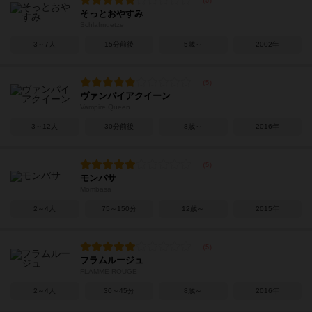
そっとおやすみ
Schlafmuetze
3～7人
15分前後
5歳～
2002年
ヴァンパイアクイーン
Vampire Queen
3～12人
30分前後
8歳～
2016年
モンバサ
Mombasa
2～4人
75～150分
12歳～
2015年
フラムルージュ
FLAMME ROUGE
2～4人
30～45分
8歳～
2016年