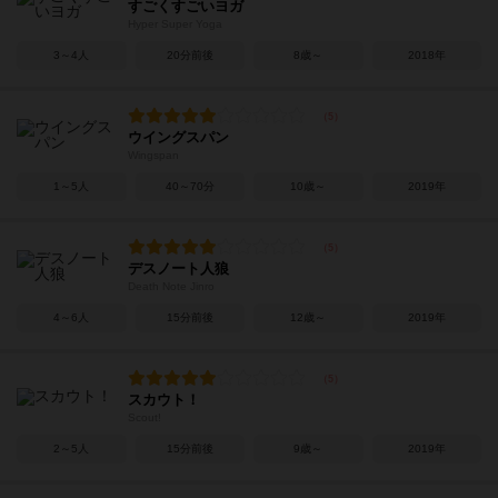
すごくすごいヨガ
Hyper Super Yoga
3～4人
20分前後
8歳～
2018年
ウイングスパン
Wingspan
1～5人
40～70分
10歳～
2019年
デスノート人狼
Death Note Jinro
4～6人
15分前後
12歳～
2019年
スカウト！
Scout!
2～5人
15分前後
9歳～
2019年