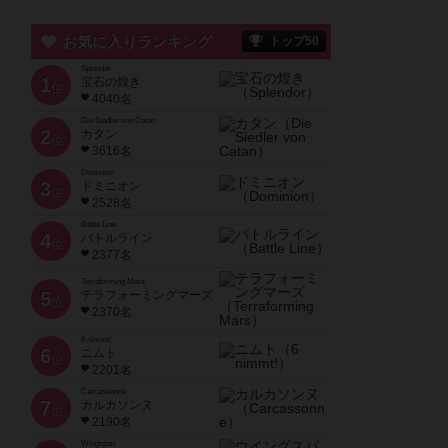
お気に入りランキング
トップ50
Splendor
1
宝石の煌き
位
4040名
Die Siedler von Catan
2
カタン
位
3616名
Dominion
3
ドミニオン
位
2528名
Battle Line
4
バトルライン
位
2377名
Terraforming Mars
5
テラフォーミングマーズ
位
2370名
6 nimmt!
6
ニムト
位
2201名
Carcassonne
7
カルカソンヌ
位
2190名
Wingspan