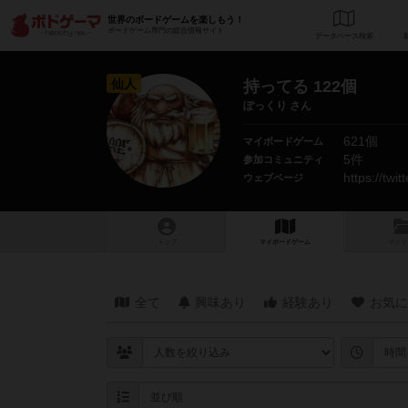
世界のボードゲームを楽しもう！
ボードゲーム専門の総合情報サイト
データベース
検
仙人
持ってる 122個
ぽっくり さん
621個
マイボードゲーム
5件
参加コミュニティ
https://twi
ウェブページ
トップ
マイボードゲーム
マイリ
全て
興味あり
経験あり
お気に