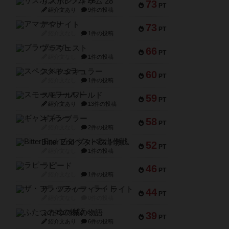
リスボン・トラム 28
73
PT
紹介文あり
9件の投稿
アマナイト
73
PT
紹介文なし
1件の投稿
ブラヴェスト
66
PT
紹介文なし
1件の投稿
スペクタキュラー
60
PT
紹介文なし
1件の投稿
スモールワールド
59
PT
紹介文あり
13件の投稿
ギャンブラー
58
PT
紹介文なし
2件の投稿
Bitter End ブタペスト救出作戦
52
PT
紹介文なし
1件の投稿
ラピード
46
PT
紹介文なし
1件の投稿
ザ・フラッフィー・ライト
44
PT
紹介文なし
0件の投稿
ふたつの城の物語
39
PT
紹介文あり
6件の投稿