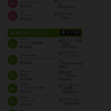
8
ウイングスパン
位
2149名
Azul
9
アズール
位
1903名
興味ありランキング
トップ50
SCYTHE
1
サイズ -大鎌戦役-
位
2415名
Terraforming Mars
2
テラフォーミングマーズ
位
2394名
Stone Garden
3
枯山水
位
2281名
Viticulture
4
ワイナリーの四季
位
2272名
Agricola
5
アグリコラ
位
2119名
Azul