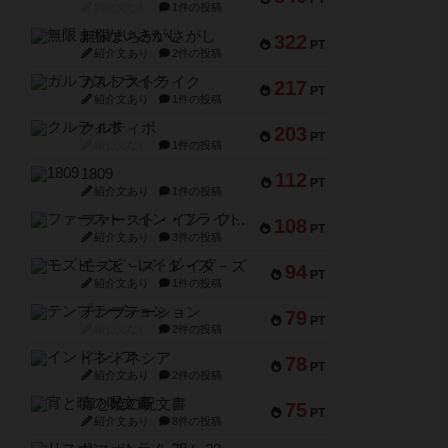
紹介文なし
1件の投稿
無限まちがいさがし
322
PT
紹介文あり
2件の投稿
ガルフストライク
217
PT
紹介文あり
1件の投稿
クルティボ
203
PT
紹介文なし
1件の投稿
1809
112
PT
紹介文あり
1件の投稿
ファースト・イン・フライト
108
PT
紹介文あり
3件の投稿
モズビ－ズ・レイダ－ズ
94
PT
紹介文あり
1件の投稿
テンプテーション
79
PT
紹介文なし
2件の投稿
インドネシア
78
PT
紹介文あり
2件の投稿
宵と暁の呪文書
75
PT
紹介文あり
8件の投稿