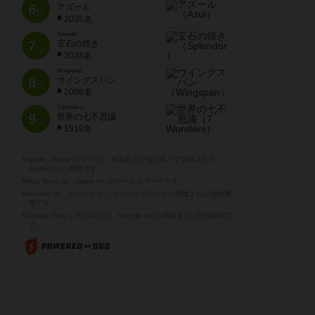
6
アズール
位
2035名
Splendor
7
宝石の煌き
位
2028名
Wingspan
8
ウイングスパン
位
2006名
7 Wonders
9
世界の七不思議
位
1919名
※Apple、Apple のロゴ は、米国および他の国々で登録された
Apple Inc.の商標です。
※App Store は、Apple Inc.のサービスマークです。
※Android は、グーグル インコーポレイテッドの商標または登録商
標です。
※Google Play とそのロゴは、Google Inc.の商標または登録商標で
す。