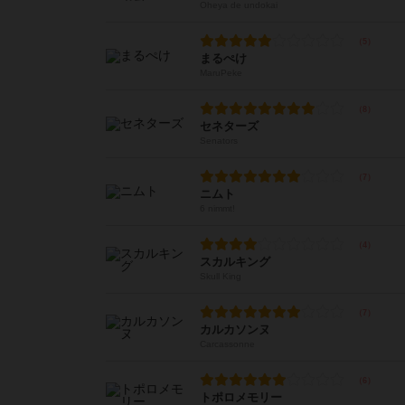
Oheya de undokai
まるぺけ
MaruPeke
セネターズ
Senators
ニムト
6 nimmt!
スカルキング
Skull King
カルカソンヌ
Carcassonne
トポロメモリー