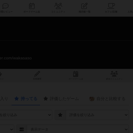
索
新着レビュー
ボードゲーム会
コミュニティ
掲示板一覧
tter.com/wakasaso
スト
投稿履歴
ボ
ー
ドゲ
ーム
会
参加
コミュニティ
入り
持ってる
評価したゲーム
自分と
比較する