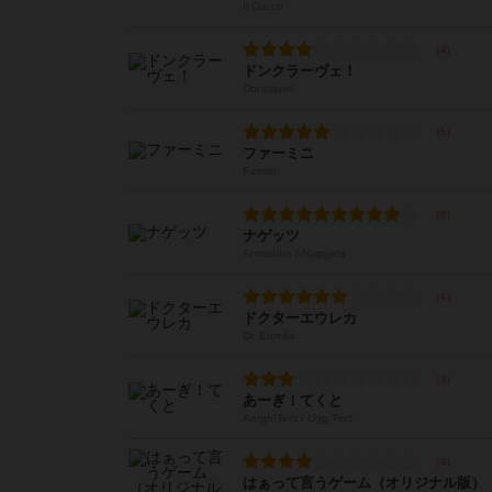
Il Cucco
ドンクラーヴェ！
Donclave!
ファーミニ
Farmini
ナゲッツ
Armadöra / Nuggets
ドクターエウレカ
Dr. Eureka
あーぎ！てくと
Aargh!Tect / Ugg-Tect
はぁって言うゲーム（オリジナル版）