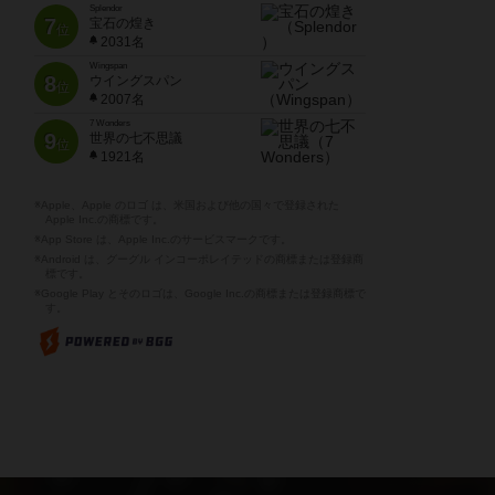
Splendor
7
宝石の煌き
位
2031名
Wingspan
8
ウイングスパン
位
2007名
7 Wonders
9
世界の七不思議
位
1921名
※Apple、Apple のロゴ は、米国および他の国々で登録された
Apple Inc.の商標です。
※App Store は、Apple Inc.のサービスマークです。
※Android は、グーグル インコーポレイテッドの商標または登録商
標です。
※Google Play とそのロゴは、Google Inc.の商標または登録商標で
す。