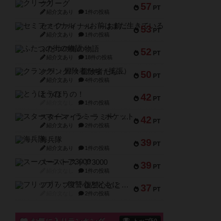
クリーグ
57
PT
紹介文あり
1件の投稿
セミファイナル ～お前はまだ生きている～
53
PT
紹介文あり
1件の投稿
ふたつの街の物語
52
PT
紹介文あり
18件の投稿
クランク! ：冒険者たち（拡張）
50
PT
紹介文あり
4件の投稿
とうほうの！
42
PT
紹介文なし
1件の投稿
スターマイン・ラミー ポケット
42
PT
紹介文あり
2件の投稿
海兵隊
39
PT
紹介文あり
1件の投稿
スーパーストア3000
39
PT
紹介文なし
1件の投稿
フリップ７：復讐心とともに
37
PT
紹介文なし
2件の投稿