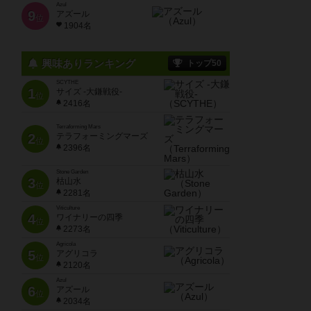
Azul
9
アズール
位
1904名
興味ありランキング
トップ50
SCYTHE
1
サイズ -大鎌戦役-
位
2416名
Terraforming Mars
2
テラフォーミングマーズ
位
2396名
Stone Garden
3
枯山水
位
2281名
Viticulture
4
ワイナリーの四季
位
2273名
Agricola
5
アグリコラ
位
2120名
Azul
6
アズール
位
2034名