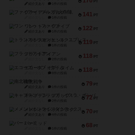
170
PT
紹介文あり
1件の投稿
ファイアー・ブルズ / 火牛陣
141
PT
紹介文なし
1件の投稿
ワン・トゥ・ファイブ
122
PT
紹介文あり
1件の投稿
トランスオリエント・エクスプレス
119
PT
紹介文なし
1件の投稿
フラットアイアン
118
PT
紹介文なし
2件の投稿
エコーズ・オブ・タイム
118
PT
紹介文なし
8件の投稿
南北戦争
79
PT
紹介文あり
1件の投稿
キャプテン・フリップ：イスラ・ボンバ
72
PT
紹介文なし
2件の投稿
メメントオンラインタクティクス
70
PT
紹介文あり
4件の投稿
パーミッド
68
PT
紹介文なし
1件の投稿