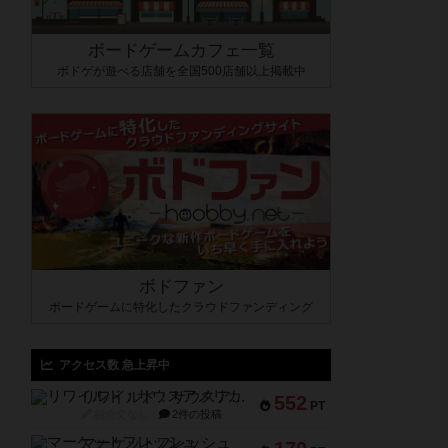
ボードゲームカフェ一覧
ボドゲが遊べる店舗を全国500店舗以上掲載中
ボドファン
ボードゲームに特化したクラウドファンディング
アクセス数 急上昇中
リワイルド：サウスアメリカ
552
PT
紹介文なし
2件の投稿
マーケットフレッシュ