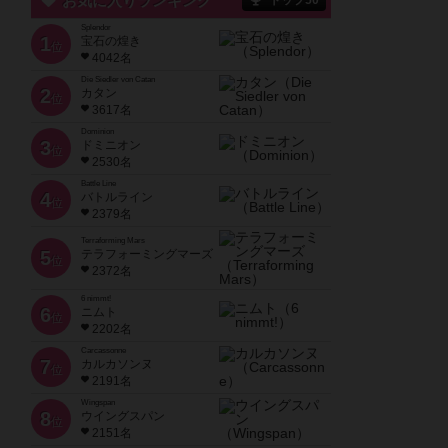
お気に入りランキング
トップ50
Splendor
1
宝石の煌き
位
4042名
Die Siedler von Catan
2
カタン
位
3617名
Dominion
3
ドミニオン
位
2530名
Battle Line
4
バトルライン
位
2379名
Terraforming Mars
5
テラフォーミングマーズ
位
2372名
6 nimmt!
6
ニムト
位
2202名
Carcassonne
7
カルカソンヌ
位
2191名
Wingspan
8
ウイングスパン
位
2151名