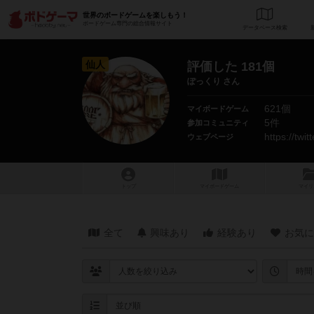
世界のボードゲームを楽しもう！
ボードゲーム専門の総合情報サイト
データベース
検
仙人
評価した 181個
ぽっくり さん
621個
マイボードゲーム
5件
参加コミュニティ
https://twi
ウェブページ
トップ
マイボードゲーム
マイリ
全て
興味あり
経験あり
お気に