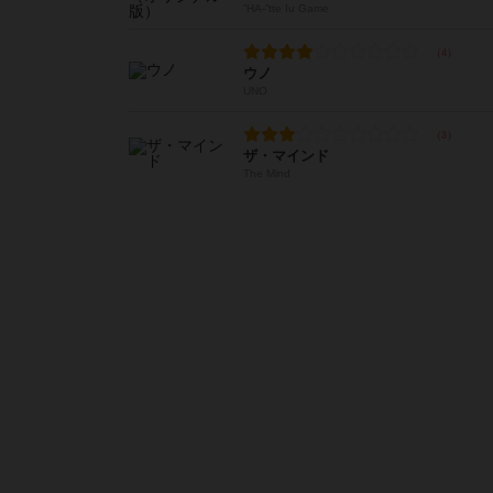
”HA-”tte Iu Game
ウノ
UNO
ザ・マインド
The Mind