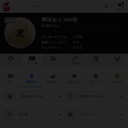
ログイン
興味あり 599個
隊長
KURO さん
1103個
マイボードゲーム
11件
参加コミュニティ
未設定
ウェブページ
トップ
ゲーム一覧
マイリスト
投稿履歴
ボ
ドゲ
会
コミュニティ
全て
興味あり
経験あり
お気に入り
持ってる
比較する