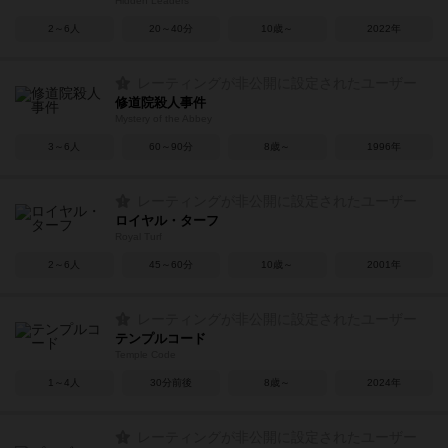
Hidden Leaders
2～6人
20～40分
10歳～
2022年
レーティングが非公開に設定されたユーザー
修道院殺人事件
Mystery of the Abbey
3～6人
60～90分
8歳～
1996年
レーティングが非公開に設定されたユーザー
ロイヤル・ターフ
Royal Turf
2～6人
45～60分
10歳～
2001年
レーティングが非公開に設定されたユーザー
テンプルコード
Temple Code
1～4人
30分前後
8歳～
2024年
レーティングが非公開に設定されたユーザー