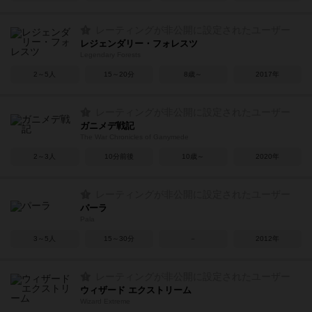
レーティングが非公開に設定されたユーザー
レジェンダリー・フォレスツ
Legendary Forests
2～5人
15～20分
8歳～
2017年
レーティングが非公開に設定されたユーザー
ガニメデ戦記
The War Chronicles of Ganymede
2～3人
10分前後
10歳～
2020年
レーティングが非公開に設定されたユーザー
パーラ
Pala
3～5人
15～30分
－
2012年
レーティングが非公開に設定されたユーザー
ウィザード エクストリーム
Wizard Extreme