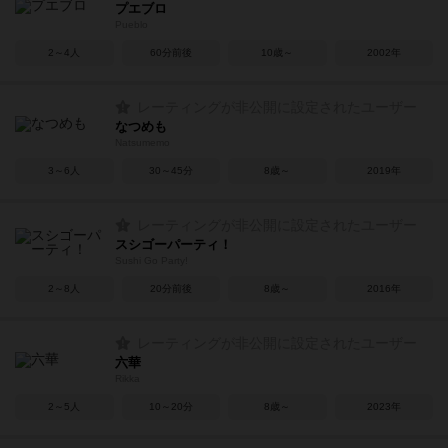
プエブロ
Pueblo
2～4人
60分前後
10歳～
2002年
レーティングが非公開に設定されたユーザー
なつめも
Natsumemo
3～6人
30～45分
8歳～
2019年
レーティングが非公開に設定されたユーザー
スシゴーパーティ！
Sushi Go Party!
2～8人
20分前後
8歳～
2016年
レーティングが非公開に設定されたユーザー
六華
Rikka
2～5人
10～20分
8歳～
2023年