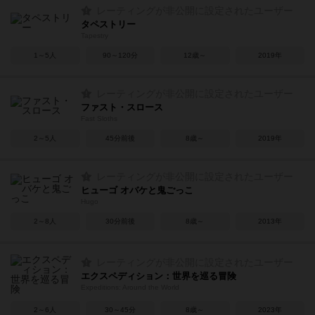
レーティングが非公開に設定されたユーザー
タペストリー
Tapestry
1～5人
90～120分
12歳～
2019年
レーティングが非公開に設定されたユーザー
ファスト・スロース
Fast Sloths
2～5人
45分前後
8歳～
2019年
レーティングが非公開に設定されたユーザー
ヒューゴ オバケと鬼ごっこ
Hugo
2～8人
30分前後
8歳～
2013年
レーティングが非公開に設定されたユーザー
エクスペディション：世界を巡る冒険
Expeditions: Around the World
2～6人
30～45分
8歳～
2023年