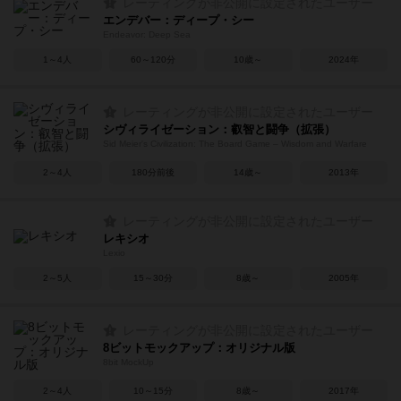
レーティングが非公開に設定されたユーザー
エンデバー：ディープ・シー
Endeavor: Deep Sea
1～4人
60～120分
10歳～
2024年
レーティングが非公開に設定されたユーザー
シヴィライゼーション：叡智と闘争（拡張）
Sid Meier's Civilization: The Board Game – Wisdom and Warfare
2～4人
180分前後
14歳～
2013年
レーティングが非公開に設定されたユーザー
レキシオ
Lexio
2～5人
15～30分
8歳～
2005年
レーティングが非公開に設定されたユーザー
8ビットモックアップ：オリジナル版
8bit MockUp
2～4人
10～15分
8歳～
2017年