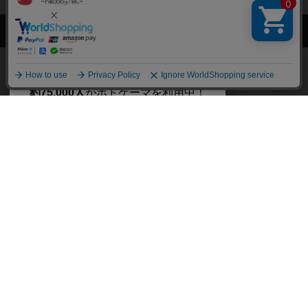
閉じる
ボドゲーマTOP
ボドとも一覧
KURO
マイボードゲーム
興味あ
ボドゲーマTOP
ボードゲームのプレイ履歴を記録し
て、
ボードゲームを検索する
自分のデータを管理しませんか？
約75,000人
がボドゲーマを利用中！
ボードゲームの新着レビュー
遊んだボードゲームを記録する
ボードゲーム会情報
気になるゲームのレビューを読む
お気に入り作品・所有リストの共
メカニクス特集
有
掲示板・トピックス
ログイン / 会員登録（10秒）
Google
X
ボドとも・会員一覧
Apple
Facebook
ボードゲーム業界コラム
または
ボドゲーマご利用案内