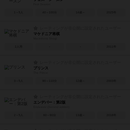
Fest Season
1～5人
40～100分
14歳～
2025年
レーティングが非公開に設定されたユーザー
マケドニア将棋
Macedonia Shogi
2人用
－
－
2011年
レーティングが非公開に設定されたユーザー
プリンス
The Prince
3～5人
90～110分
12歳～
2003年
レーティングが非公開に設定されたユーザー
エンデバー：第2版
Endeavor (Second edition)
2～5人
60～90分
13歳～
2018年