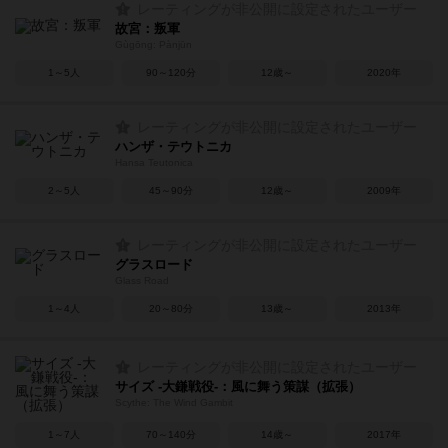
レーティングが非公開に設定されたユーザー
故宮：叛軍
Gùgōng: Pànjūn
1～5人
90～120分
12歳～
2020年
レーティングが非公開に設定されたユーザー
ハンザ・テウトニカ
Hansa Teutonica
2～5人
45～90分
12歳～
2009年
レーティングが非公開に設定されたユーザー
グラスロード
Glass Road
1～4人
20～80分
13歳～
2013年
レーティングが非公開に設定されたユーザー
サイズ -大鎌戦役-：風に舞う策謀（拡張）
Scythe: The Wind Gambit
1～7人
70～140分
14歳～
2017年