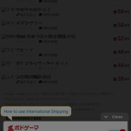
紹介文なし
1件の投稿
スモールワールド
59
PT
紹介文あり
13件の投稿
ギャンブラー
58
PT
紹介文なし
2件の投稿
Bitter End ブタペスト救出作戦
52
PT
紹介文なし
1件の投稿
ラピード
46
PT
紹介文なし
1件の投稿
ザ・フラッフィー・ライト
44
PT
紹介文なし
0件の投稿
ふたつの城の物語
39
PT
紹介文あり
6件の投稿
※Apple、Apple のロゴ は、米国および他の国々で登録されたApple Inc.の商標です。
※App Store は、Apple Inc.のサービスマークです。
※Android は、グーグル インコーポレイテッドの商標または登録商標です。
※Google Play とそのロゴは、Google Inc.の商標または登録商標です。