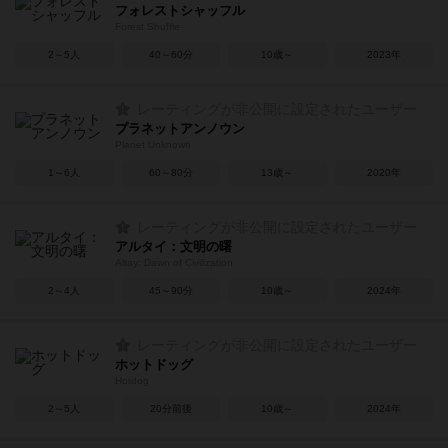
フォレストシャッフル
Forest Shuffle
2～5人
40～60分
10歳～
2023年
レーティングが非公開に設定されたユーザー
プラネットアンノウン
Planet Unknown
1～6人
60～80分
13歳～
2020年
レーティングが非公開に設定されたユーザー
アルタイ：文明の曙
Altay: Dawn of Civilization
2～4人
45～90分
10歳～
2024年
レーティングが非公開に設定されたユーザー
ホットドッグ
Hotdog
2～5人
20分前後
10歳～
2024年