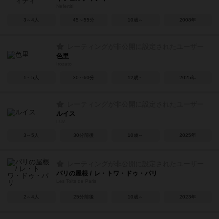
Nefertiti
3～4人
45～55分
10歳～
2008年
レーティングが非公開に設定されたユーザー
色里
Irozato
1～5人
30～60分
12歳～
2025年
レーティングが非公開に設定されたユーザー
ルイス
LUZ
3～5人
30分前後
10歳～
2025年
レーティングが非公開に設定されたユーザー
パリの屋根 / レ・トワ・ドゥ・パリ
Les Toits de Paris
2～4人
25分前後
10歳～
2023年