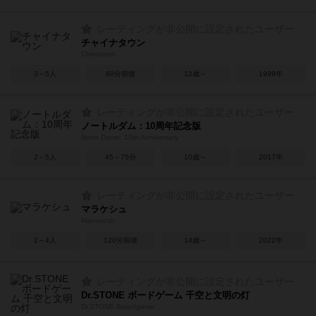
レーティングが非公開に設定されたユーザー
チャイナタウン
Chinatown
3～5人
60分前後
12歳～
1999年
レーティングが非公開に設定されたユーザー
ノートルダム：10周年記念版
Notre Dame: 10th Anniversary
2～5人
45～75分
10歳～
2017年
レーティングが非公開に設定されたユーザー
マラケシュ
Marrakesh
2～4人
120分前後
14歳～
2022年
レーティングが非公開に設定されたユーザー
Dr.STONE ボードゲーム 千空と文明の灯
Dr.STONE Boardgame