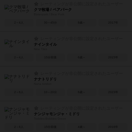
レーティングが非公開に設定されたユーザー
クマ牧場 / ベアパーク
Bärenpark / Bear Park
2～4人
30～45分
8歳～
2017年
レーティングが非公開に設定されたユーザー
ナインタイル
Nine Tiles
2～4人
15分前後
6歳～
2015年
レーティングが非公開に設定されたユーザー
ナナトリドリ
Nana toridori
2～6人
10～20分
6歳～
2023年
レーティングが非公開に設定されたユーザー
ナンジャモンジャ・ミドリ
Toddles-Bobbles Green
2～6人
15分前後
4歳～
2016年