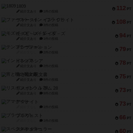
1809
112
PT
紹介文あり
1件の投稿
ファースト・イン・フライト
108
PT
紹介文あり
3件の投稿
モズビ－ズ・レイダ－ズ
94
PT
紹介文あり
1件の投稿
テンプテーション
79
PT
紹介文なし
2件の投稿
インドネシア
78
PT
紹介文あり
2件の投稿
宵と暁の呪文書
75
PT
紹介文あり
8件の投稿
リスボン・トラム 28
73
PT
紹介文あり
9件の投稿
アマナイト
73
PT
紹介文なし
1件の投稿
ブラヴェスト
66
PT
紹介文なし
1件の投稿
スペクタキュラー
60
PT