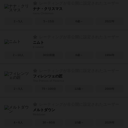
レーティングが非公開に設定されたユーザー
ナナ・クリスマス
nana Christmas
2～5人
5～15分
6歳～
2022年
レーティングが非公開に設定されたユーザー
ニムト
6 nimmt!
2～10人
30分前後
8歳～
1994年
レーティングが非公開に設定されたユーザー
フィレンツェの匠
The Princes of Florence
2～5人
75～100分
12歳～
2000年
レーティングが非公開に設定されたユーザー
メルトダウン
Meltdown
4～6人
30～60分
10歳～
2026年