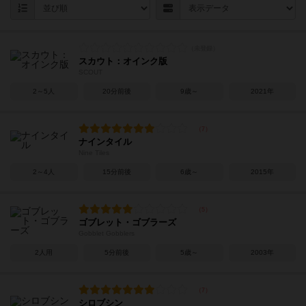
スカウト：オインク版
SCOUT
2～5人
20分前後
9歳～
2021年
ナインタイル
Nine Tiles
2～4人
15分前後
6歳～
2015年
ゴブレット・ゴブラーズ
Gobblet Gobblers
2人用
5分前後
5歳～
2003年
シロブシン