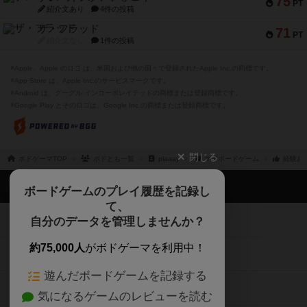
75
PT
紹介文あり
4件の投稿
ザ・フラッド
71
PT
紹介文なし
1件の投稿
※Apple、Apple のロゴ は、米国および他の国々で登録されたApple Inc.の商標です。
※App Store は、Apple Inc.のサービスマークです。
※Android は、グーグル インコーポレイテッドの商標または登録商標です。
※Google Play とそのロゴは、Google Inc.の商標または登録商標です。
閉じる
ボドゲーマTOP
ボドとも一覧
plaaay
マイボードゲーム
経験あ
ボドゲーマTOP
ボードゲームのプレイ履歴を記録し
て、
ボードゲームを検索する
自分のデータを管理しませんか？
約75,000人
がボドゲーマを利用中！
ボードゲームの新着レビュー
遊んだボードゲームを記録する
ボードゲーム会情報
気になるゲームのレビューを読む