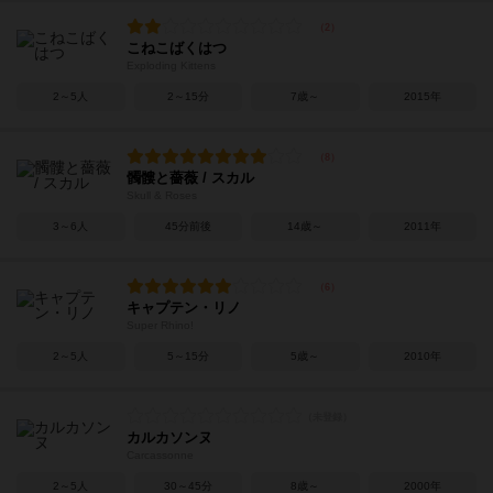
こねこばくはつ
Exploding Kittens
2～5人
2～15分
7歳～
2015年
髑髏と薔薇 / スカル
Skull & Roses
3～6人
45分前後
14歳～
2011年
キャプテン・リノ
Super Rhino!
2～5人
5～15分
5歳～
2010年
カルカソンヌ
Carcassonne
2～5人
30～45分
8歳～
2000年