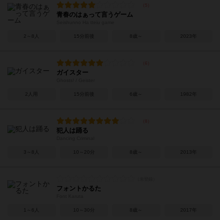
青春のはぁって言うゲーム
Seishunno Ha tteiu game
2～8人
15分前後
8歳～
2023年
ガイスター
Ghosts! / Geister
2人用
15分前後
6歳～
1982年
犯人は踊る
Dancing Criminal
3～8人
10～20分
8歳～
2013年
フォントかるた
Font Karuta
1～6人
10～30分
8歳～
2017年