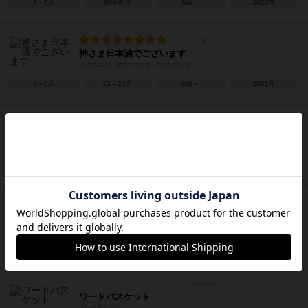
3～6人
30分前後
8歳～
2022年
神さま日本酒でございます
Kamisama nihonshu de gozaimasu
3～5人
15～20分
8歳～
2021年
七福神めくり
Seven Lucky Gods Card Game
2～7人
15～20分
3歳～
2021年
ナインタイル ポケモンドコダ！
Nine Tile: Pokemon Dokoda!
2～4人
15分前後
6歳～
2021年
ワードバスケット
Word Basket