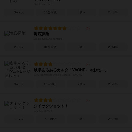
Schlafmuetze
3～7人
15分前後
5歳～
2002年
海底探険
Deep Sea Adventure
2～6人
30分前後
8歳～
2014年
岐阜あるあるカルタ「YAONE～やおね～」
Gifu common things karuta "YAONE"
3～6人
15～20分
7歳～
2023年
クイックショット！
QUICK SHOT!
1～7人
5～10分
8歳～
2022年