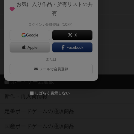
お気に入り作品・所有リストの共
メカニクス特集
有
掲示板・トピックス
ログイン / 会員登録（10秒）
Google
X
ボドとも・会員一覧
Apple
Facebook
ボードゲーム業界コラム
または
ボドゲーマご利用案内
メールで会員登録
ボードゲーム通販
しばらく表示しない
新作・再入荷情報
定番ボードゲームの通販商品
国産ボードゲームの通販商品