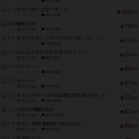
紹介文なし
2件の投稿
エコーズ・オブ・タイム
118
PT
紹介文なし
8件の投稿
南北戦争
79
PT
紹介文あり
1件の投稿
キャプテン・フリップ：イスラ・ボンバ
72
PT
紹介文なし
2件の投稿
メメントオンラインタクティクス
70
PT
紹介文あり
4件の投稿
パーミッド
68
PT
紹介文なし
1件の投稿
クリーグ
57
PT
紹介文あり
1件の投稿
セミファイナル ～お前はまだ生きている～
53
PT
紹介文あり
1件の投稿
ふたつの街の物語
52
PT
紹介文あり
18件の投稿
クランク! ：冒険者たち（拡張）
50
PT
紹介文あり
4件の投稿
とうほうの！