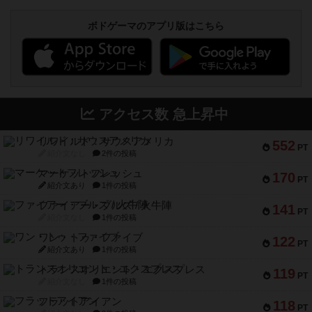
ボドゲーマのアプリ版はこちら
アクセス数 急上昇中
リワイルド：サウスアメリカ
552
PT
紹介文なし
2件の投稿
マーケットフレッシュ
170
PT
紹介文あり
1件の投稿
ファイアー・ブルズ / 火牛陣
141
PT
紹介文なし
1件の投稿
ワン・トゥ・ファイブ
122
PT
紹介文あり
1件の投稿
トランスオリエント・エクスプレス
119
PT
紹介文なし
1件の投稿
フラットアイアン
118
PT