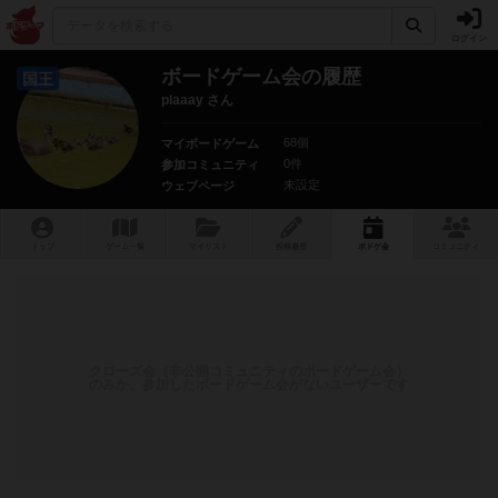
ログイン
ボードゲーム会の履歴
国王
plaaay さん
68個
マイボードゲーム
0件
参加コミュニティ
未設定
ウェブページ
トップ
ゲーム一覧
マイリスト
投稿履歴
ボ
ドゲ
会
コミュニティ
クローズ会（非公開コミュニティのボードゲーム会）
のみか、参加したボードゲーム会がないユーザーです