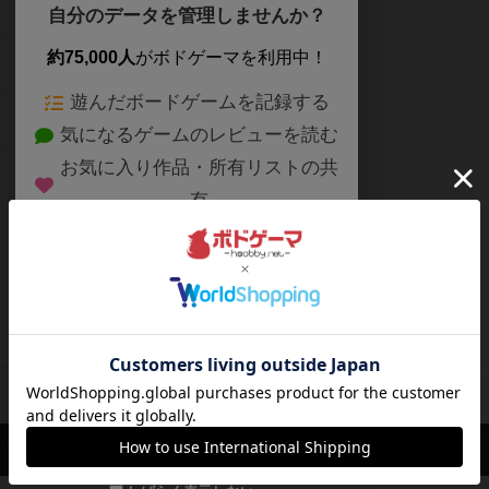
ボードゲームを検索する
自分のデータを管理しませんか？
約75,000人
がボドゲーマを利用中！
ボードゲームの新着レビュー
遊んだボードゲームを記録する
ボードゲーム会情報
気になるゲームのレビューを読む
お気に入り作品・所有リストの共
メカニクス特集
有
掲示板・トピックス
ログイン / 会員登録（10秒）
Google
X
ボドとも・会員一覧
Apple
Facebook
ボードゲーム業界コラム
または
ボドゲーマご利用案内
メールで会員登録
ボードゲーム通販