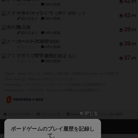
42
PT
紹介文なし
1件の投稿
スターマイン・ラミー ポケット
42
PT
紹介文あり
2件の投稿
海兵隊
39
PT
紹介文あり
1件の投稿
スーパーストア3000
39
PT
紹介文なし
1件の投稿
フリップ７：復讐心とともに
37
PT
紹介文なし
2件の投稿
※Apple、Apple のロゴ は、米国および他の国々で登録されたApple Inc.の商標です。
※App Store は、Apple Inc.のサービスマークです。
※Android は、グーグル インコーポレイテッドの商標または登録商標です。
※Google Play とそのロゴは、Google Inc.の商標または登録商標です。
閉じる
ボドゲーマTOP
ボドとも一覧
plaaay
ボードゲーム会の履歴
ボドゲーマTOP
ボードゲームのプレイ履歴を記録し
て、