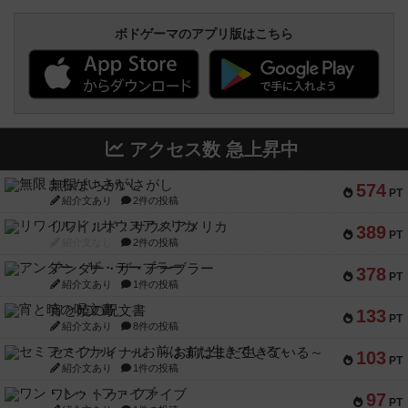
ボドゲーマのアプリ版はこちら
アクセス数 急上昇中
無限まちがいさがし
574
PT
紹介文あり
2件の投稿
リワイルド：サウスアメリカ
389
PT
紹介文なし
2件の投稿
アンダー・ザ・テーブラー
378
PT
紹介文あり
1件の投稿
宵と暁の呪文書
133
PT
紹介文あり
8件の投稿
セミファイナル ～お前はまだ生きている～
103
PT
紹介文あり
1件の投稿
ワン・トゥ・ファイブ
97
PT