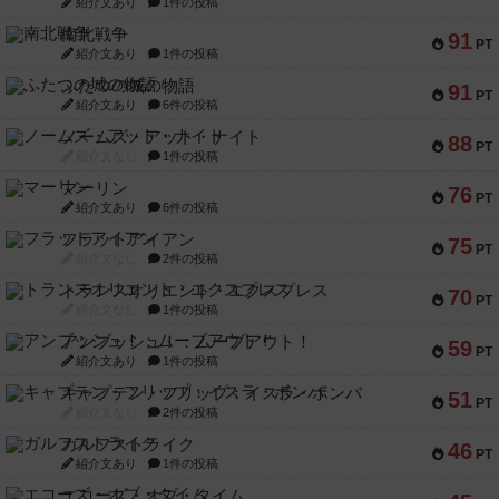
紹介文あり
1件の投稿
南北戦争
91
PT
紹介文あり
1件の投稿
ふたつの城の物語
91
PT
紹介文あり
6件の投稿
ノームズ・アット・ナイト
88
PT
紹介文なし
1件の投稿
マーリン
76
PT
紹介文あり
6件の投稿
フラットアイアン
75
PT
紹介文なし
2件の投稿
トランスオリエント・エクスプレス
70
PT
紹介文なし
1件の投稿
アンブッシュ！：ムーブアウト！
59
PT
紹介文あり
1件の投稿
キャプテン・フリップ：イスラ・ボンバ
51
PT
紹介文なし
2件の投稿
ガルフストライク
46
PT
紹介文あり
1件の投稿
エコーズ・オブ・タイム