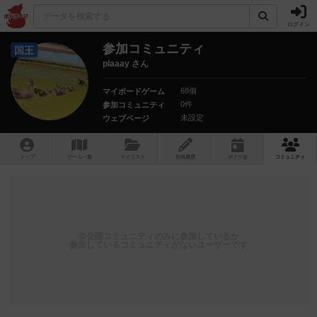
ログイン
参加コミュニティ
国王
plaaay さん
68個
マイボードゲーム
0件
参加コミュニティ
未設定
ウェブページ
トップ
ゲーム一覧
マイリスト
投稿履歴
ボ
ドゲ
会
コミュニティ
非公開コミュニティのみに参加しているか
参加しているコミュニティがないユーザーです