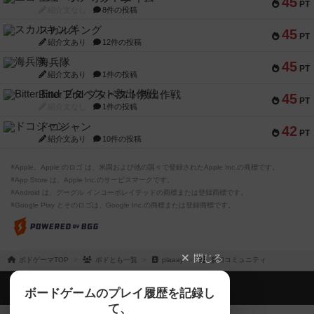
45
PT
紹介文なし
8件の投稿
スカルキング
45
PT
紹介文あり
12件の投稿
海兵隊
45
PT
紹介文あり
1件の投稿
Bitter End ブタペスト救出作戦
45
PT
紹介文なし
1件の投稿
ドコジャン
42
PT
紹介文あり
10件の投稿
※Apple、Apple のロゴ は、米国および他の国々で登録されたApple Inc.の商標です。
※App Store は、Apple Inc.のサービスマークです。
※Android は、グーグル インコーポレイテッドの商標または登録商標です。
※Google Play とそのロゴは、Google Inc.の商標または登録商標です。
閉じる
ボドゲーマTOP
ボドとも一覧
plaaay
参加コミュニティ
ボドゲーマTOP
ボードゲームのプレイ履歴を記録し
て、