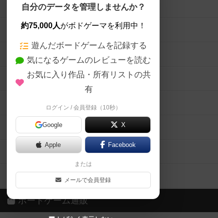
ボードゲームを検索する
自分のデータを管理しませんか？
約75,000人
がボドゲーマを利用中！
ボードゲームの新着レビュー
遊んだボードゲームを記録する
ボードゲーム会情報
気になるゲームのレビューを読む
お気に入り作品・所有リストの共
メカニクス特集
有
掲示板・トピックス
ログイン / 会員登録（10秒）
Google
X
ボドとも・会員一覧
Apple
Facebook
ボードゲーム業界コラム
または
ボドゲーマご利用案内
メールで会員登録
ボードゲーム通販