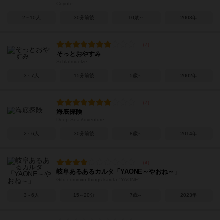
Coyote
2～10人
30分前後
10歳～
2003年
そっとおやすみ
Schlafmuetze
3～7人
15分前後
5歳～
2002年
海底探険
Deep Sea Adventure
2～6人
30分前後
8歳～
2014年
岐阜あるあるカルタ「YAONE～やおね～」
Gifu common things karuta "YAONE"
3～6人
15～20分
7歳～
2023年