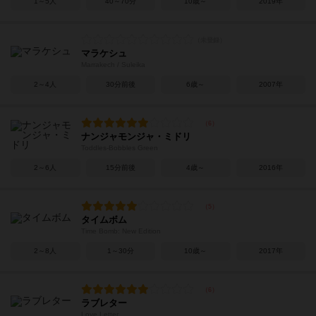
1～5人
40～70分
10歳～
2019年
マラケシュ
Marrakech / Suleika
2～4人
30分前後
6歳～
2007年
ナンジャモンジャ・ミドリ
Toddles-Bobbles Green
2～6人
15分前後
4歳～
2016年
タイムボム
Time Bomb: New Edition
2～8人
1～30分
10歳～
2017年
ラブレター
Love Letter