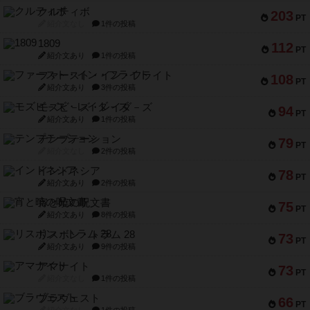
PT
紹介文あり
1件の投稿
ファースト・イン・フライト
108
PT
紹介文あり
3件の投稿
モズビ－ズ・レイダ－ズ
94
PT
紹介文あり
1件の投稿
テンプテーション
79
PT
紹介文なし
2件の投稿
インドネシア
78
PT
紹介文あり
2件の投稿
宵と暁の呪文書
75
PT
紹介文あり
8件の投稿
リスボン・トラム 28
73
PT
紹介文あり
9件の投稿
アマナイト
73
PT
紹介文なし
1件の投稿
ブラヴェスト
66
PT
紹介文なし
1件の投稿
スペクタキュラー
60
PT
紹介文なし
1件の投稿