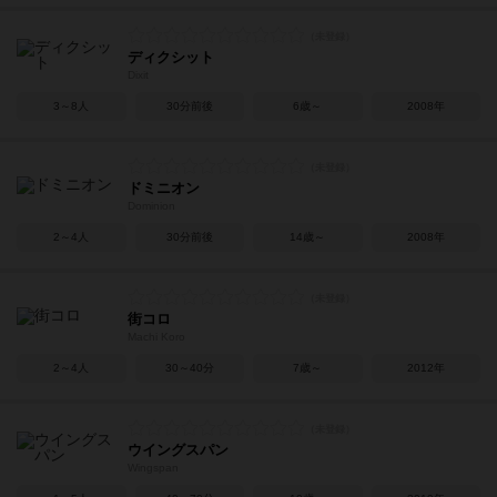
ディクシット
Dixit
3～8人
30分前後
6歳～
2008年
ドミニオン
Dominion
2～4人
30分前後
14歳～
2008年
街コロ
Machi Koro
2～4人
30～40分
7歳～
2012年
ウイングスパン
Wingspan