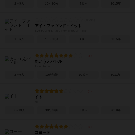
2～5人
10～20分
4歳～
2015年
アイ・ファウンド・イット
Eye Found It!: Journey Through Time
1～6人
15～30分
4歳～
2015年
あいうえバトル
Aiue Battle
2～6人
15分前後
10歳～
2021年
イト
ito
2～10人
30分前後
8歳～
2019年
コヨーテ