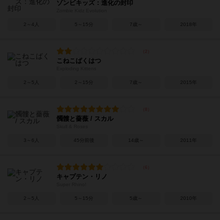
ゾンビキッズ：進化の封印
Zombie Kidz Evolution
2～4人
5～15分
7歳～
2018年
こねこばくはつ
Exploding Kittens
2～5人
2～15分
7歳～
2015年
髑髏と薔薇 / スカル
Skull & Roses
3～6人
45分前後
14歳～
2011年
キャプテン・リノ
Super Rhino!
2～5人
5～15分
5歳～
2010年