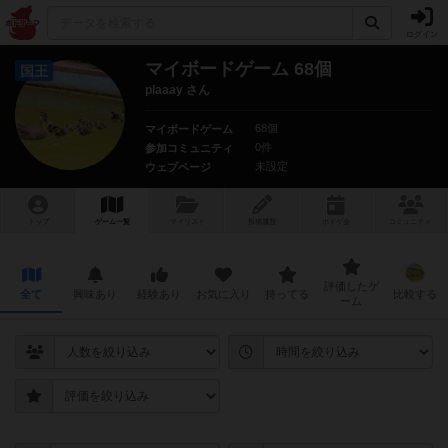
ログイン
マイボードゲーム 68個
国王
plaaay さん
68個
マイボードゲーム
0件
参加コミュニティ
未設定
ウェブページ
トップ
ゲーム一覧
マイリスト
投稿履歴
ボ
ドゲ
会
コミュニティ
評価したゲ
全て
興味あり
経験あり
お気に入り
持ってる
比較する
ーム