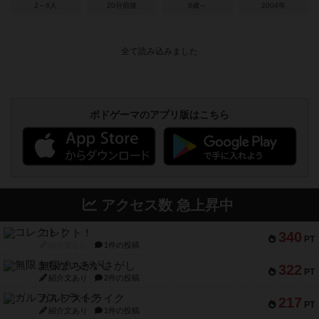
2～6人
20分前後
8歳～
2004年
ボドゲーマのアプリ版はこちら
アクセス数 急上昇中
コレクト！
340
PT
紹介文なし
1件の投稿
無限まちがいさがし
322
PT
紹介文あり
2件の投稿
ガルフストライク
217
PT
紹介文あり
1件の投稿
クルティボ
203
PT
紹介文なし
1件の投稿
1809
112