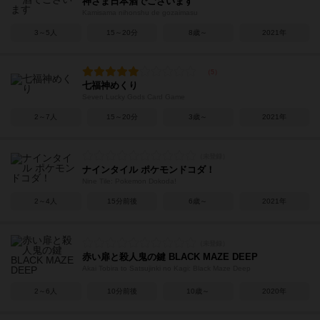
神さま日本酒でございます
Kamisama nihonshu de gozaimasu
3～5人
15～20分
8歳～
2021年
七福神めくり
Seven Lucky Gods Card Game
2～7人
15～20分
3歳～
2021年
ナインタイル ポケモンドコダ！
Nine Tile: Pokemon Dokoda!
2～4人
15分前後
6歳～
2021年
赤い扉と殺人鬼の鍵 BLACK MAZE DEEP
Akai Tobira to Satsujinki no Kagi: Black Maze Deep
2～6人
10分前後
10歳～
2020年