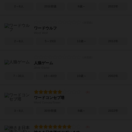
2～6人
20分前後
8歳～
2022年
ワードウルフ
Word Wolf
2～8人
5～15分
12歳～
2012年
人狼ゲーム
Jinro Game
7～30人
15～40分
10歳～
2002年
ワードコンセプ塔
Word ConcepTower
3～6人
30分前後
8歳～
2022年