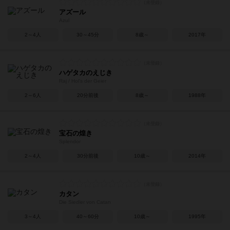
アズール
Azul
2～4人
30～45分
8歳～
2017年
ハゲタカのえじき
Raj / Hol's der Geier
2～6人
20分前後
8歳～
1988年
宝石の煌き
Splendor
2～4人
30分前後
10歳～
2014年
カタン
Die Siedler von Catan
3～4人
40～60分
10歳～
1995年