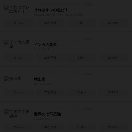
それはオレの魚だ！
Packeis am Pol / Hey, That's My Fish!
2～4人
20分前後
8歳～
2005年
インカの黄金
Incan Gold
3～8人
20分前後
8歳～
2006年
枯山水
Stone Garden
2～4人
75分前後
10歳～
2013年
世界の七不思議
7 Wonders
2～7人
30分前後
10歳～
2011年