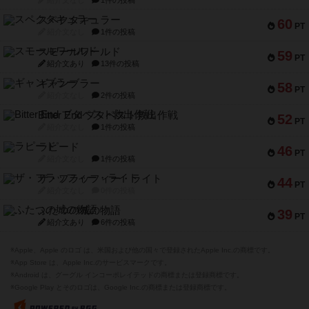
スモールワールド
59
PT
紹介文あり
13件の投稿
ギャンブラー
58
PT
紹介文なし
2件の投稿
Bitter End ブタペスト救出作戦
52
PT
紹介文なし
1件の投稿
ラピード
46
PT
紹介文なし
1件の投稿
ザ・フラッフィー・ライト
44
PT
紹介文なし
0件の投稿
ふたつの城の物語
39
PT
紹介文あり
6件の投稿
※Apple、Apple のロゴ は、米国および他の国々で登録されたApple Inc.の商標です。
※App Store は、Apple Inc.のサービスマークです。
※Android は、グーグル インコーポレイテッドの商標または登録商標です。
※Google Play とそのロゴは、Google Inc.の商標または登録商標です。
閉じる
ボドゲーマTOP
ボドとも一覧
plaaay
マイボードゲーム