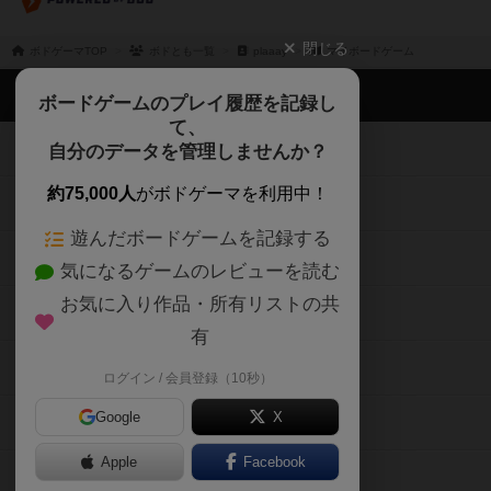
ボドゲーマTOP
ボードゲームのプレイ履歴を記録し
て、
ボードゲームを検索する
自分のデータを管理しませんか？
約75,000人
がボドゲーマを利用中！
ボードゲームの新着レビュー
遊んだボードゲームを記録する
ボードゲーム会情報
気になるゲームのレビューを読む
お気に入り作品・所有リストの共
メカニクス特集
有
掲示板・トピックス
ログイン / 会員登録（10秒）
Google
X
ボドとも・会員一覧
Apple
Facebook
ボードゲーム業界コラム
または
ボドゲーマご利用案内
メールで会員登録