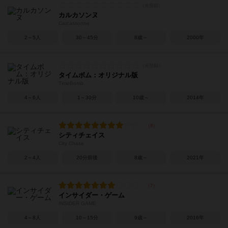
カルカソンヌ
Carcassonne
2～5人
30～45分
8歳～
2000年
タイムボム：オリジナル版
TimeBomb
4～6人
1～30分
10歳～
2014年
シティチェイス
City Chase
2～4人
20分前後
8歳～
2021年
インサイダー・ゲーム
INSIDER GAME
4～8人
10～15分
9歳～
2016年