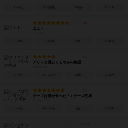
2～4人
20分前後
10歳～
2014年
ニムト
6 nimmt!
2～10人
30分前後
8歳～
1994年
アリスと謎とくらやみの物語
Escalogue
1～6人
90～180分
12歳～
2018年
チーズは誰が食べた？ / チーズ泥棒
Cheese Thief
4～8人
10～15分
8歳～
2020年