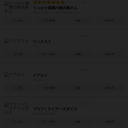
うっかり酒屋の徳兵衛さん
Tipsy Tokubei: A Sake Memory Game
2～6人
15分前後
6歳～
2025年
ツィクスト
Twixt
2人用
30～40分
10歳～
1961年
クアルト
Quarto
2人用
20分前後
6歳～
1991年
ブラフ / ライアーズダイス
Bluff / Liar's Dice
2～6人
15～30分
8歳～
1993年