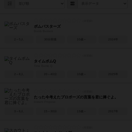
ボムバスターズ
Bomb Busters
2～5人
30分前後
10歳～
2024年
タイムボムQ
Time Bomb Q
2～8人
20～40分
10歳～
2025年
たった今考えたプロポーズの言葉を君に捧ぐよ。
Instant Propose
3～6人
15～30分
13歳～
2017年