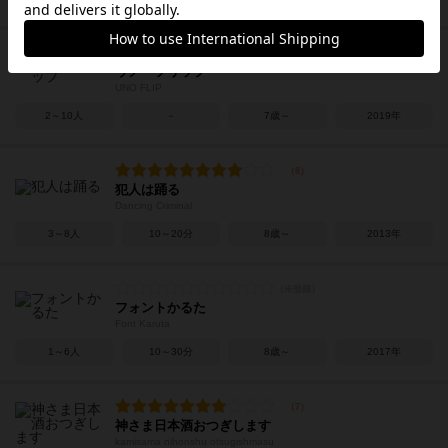
ウノ・フリップ
UNO FLIP
2～10人
－
7歳～
2019年
犯人は踊る
Dancing Criminal
3～8人
10～20分
8歳～
2013年
フォントかるた
Font Karuta
1～6人
10～30分
8歳～
2017年
神さま日本酒おつぎします
kamisama nihonshu otsugishmasu