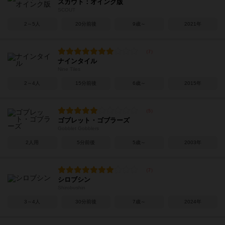
スカウト：オインク版
SCOUT
2～5人
20分前後
9歳～
2021年
ナインタイル
Nine Tiles
2～4人
15分前後
6歳～
2015年
ゴブレット・ゴブラーズ
Gobblet Gobblers
2人用
5分前後
5歳～
2003年
シロブシン
Shirobushin
3～4人
30分前後
7歳～
2024年