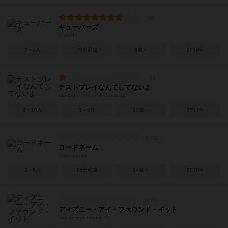
キューバーズ
CuBirds
2～5人
20分前後
8歳～
2018年
テストプレイなんてしてないよ
We Didn't Playtest This at All
2～10人
1～5分
13歳～
2017年
コードネーム
Codenames
2～8人
15分前後
14歳～
2016年
ディズニー・アイ・ファウンド・イット
Disney Eye Found It!