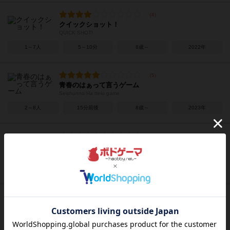
クイックショット！
QUICK SHOT!
1～7人
5～10分
8歳～
2022年
青春のはぁって言うゲーム
Seishunno Ha tteiu game
2～8人
15分前後
8歳～
2023年
マドリテ
Modorite
3～5人
10～30分
12歳～
2023年
ガイスター
Ghosts! / Geister
2人用
15分前後
6歳～
1982年