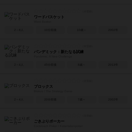
ワードバスケット
Word Basket
2～8人
10分前後
10歳～
2002年
パンデミック：新たなる試練
Pandemic: A New Challenge
2～4人
45分前後
8歳～
2013年
ブロックス
Blokus / The Strategy Game
2～4人
20分前後
7歳～
2002年
ごきぶりポーカー
Cockroach Poker / Kakerlakenpoker