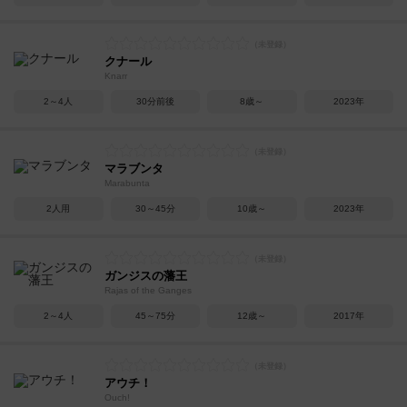
クナール
Knarr
2～4人
30分前後
8歳～
2023年
マラブンタ
Marabunta
2人用
30～45分
10歳～
2023年
ガンジスの藩王
Rajas of the Ganges
2～4人
45～75分
12歳～
2017年
アウチ！
Ouch!