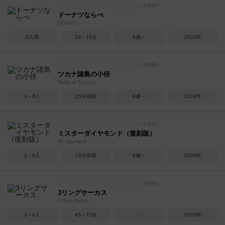
ドーナツならべ
DONUTS
2人用
10～15分
8歳～
2023年
ツカナ諸島の小径
Trails of Tucana
1～8人
15分前後
8歳～
2019年
ミスターダイヤモンド（復刻版）
Mr. Diamond
2～6人
15分前後
6歳～
2024年
3リングサーカス
3 Ring Circus
1～4人
45～75分
－
2023年