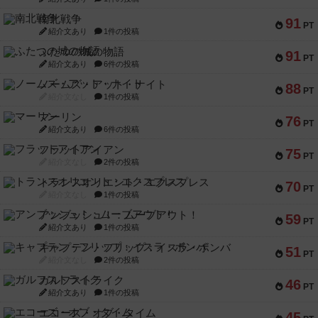
南北戦争
91
PT
紹介文あり
1件の投稿
ふたつの城の物語
91
PT
紹介文あり
6件の投稿
ノームズ・アット・ナイト
88
PT
紹介文なし
1件の投稿
マーリン
76
PT
紹介文あり
6件の投稿
フラットアイアン
75
PT
紹介文なし
2件の投稿
トランスオリエント・エクスプレス
70
PT
紹介文なし
1件の投稿
アンブッシュ！：ムーブアウト！
59
PT
紹介文あり
1件の投稿
キャプテン・フリップ：イスラ・ボンバ
51
PT
紹介文なし
2件の投稿
ガルフストライク
46
PT
紹介文あり
1件の投稿
エコーズ・オブ・タイム
45