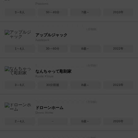
Papayoo
3～8人
30～40分
7歳～
2010年
アップルジャック
Applejack
1～4人
30～60分
8歳～
2022年
なんちゃって彫刻家
Koole Klötze
3～6人
30分前後
8歳～
2023年
ドローンホーム
Drone Home
2～4人
－
8歳～
2020年