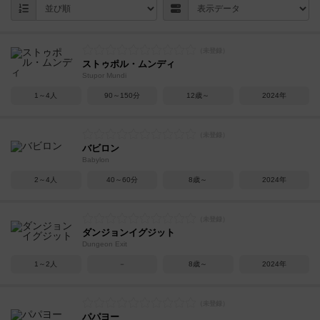
ストゥポル・ムンディ
Stupor Mundi
1～4人
90～150分
12歳～
2024年
バビロン
Babylon
2～4人
40～60分
8歳～
2024年
ダンジョンイグジット
Dungeon Exit
1～2人
－
8歳～
2024年
パパヨー