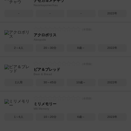
ナゼカヨメチャウ
Nazekayomechau
－
－
－
2022年
アクロポリス
Akropolis
2～4人
20～30分
8歳～
2022年
ビア＆ブレッド
Beer & Bread
2人用
30～45分
10歳～
2022年
ミリメモリー
Mili Memory
1～6人
10～20分
6歳～
2023年