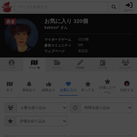
ログイン
お気に入り 320個
勇者
katoryo* さん
1213個
マイボードゲーム
0件
参加コミュニティ
未設定
ウェブページ
トップ
ゲーム一覧
マイリスト
投稿履歴
ボ
ドゲ
会
コミュニティ
評価したゲ
全て
興味あり
経験あり
お気に入り
持ってる
比較する
ーム