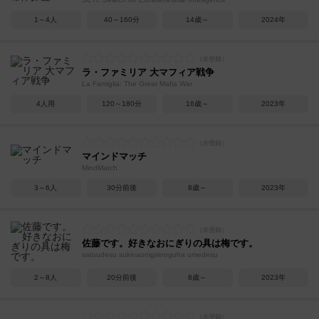
1～4人
40～160分
14歳～
2024年
ラ・ファミリア 大マフィア戦争
La Famiglia: The Great Mafia War
4人用
120～180分
16歳～
2023年
マインドマッチ
MindMatch
3～6人
30分前後
8歳～
2023年
佐藤です。好きなおにぎりの具は梅です。
satoudesu sukinaonigirinoguha umedesu
2～8人
20分前後
8歳～
2023年