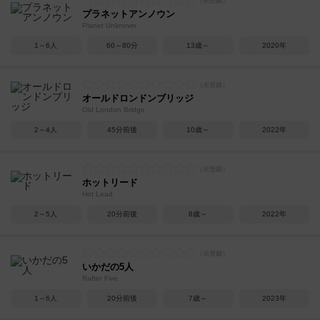
プラネットアンノウン
Planet Unknown
1～6人
60～80分
13歳～
2020年
オールドロンドンブリッジ
Old London Bridge
2～4人
45分前後
10歳～
2022年
ホットリード
Hot Lead
2～5人
20分前後
8歳～
2022年
いかだの5人
Rafter Five
1～6人
20分前後
7歳～
2023年