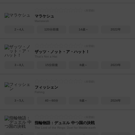
マラケシュ
Marrakesh
2～4人
120分前後
14歳～
2022年
ザッツ・ノット・ア・ハット！
That's Not a Hat
3～8人
15分前後
8歳～
2023年
フィッシェン
Fishing
3～5人
40～60分
8歳～
2024年
指輪物語：デュエル 中つ国の決戦
The Lord of the Rings: Duel for Middle-earth