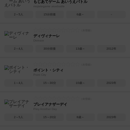
もじあてゲーム あいうえバトル
mojiategame aiuebattle
2～5人
15分前後
6歳～
－
ディヴィナーレ
Divinare
2～4人
30分前後
13歳～
2012年
ポイント・シティ
Point City
1～4人
15～30分
10歳～
2023年
プレイアナザーデイ
Prey Another Day
2～5人
15～20分
8歳～
2023年