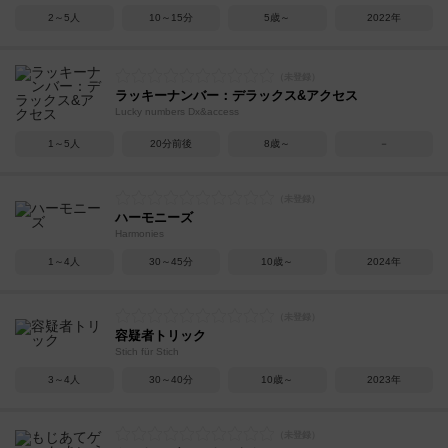
2～5人
10～15分
5歳～
2022年
ラッキーナンバー：デラックス&アクセス
Lucky numbers Dx&access
1～5人
20分前後
8歳～
－
ハーモニーズ
Harmonies
1～4人
30～45分
10歳～
2024年
容疑者トリック
Stich für Stich
3～4人
30～40分
10歳～
2023年