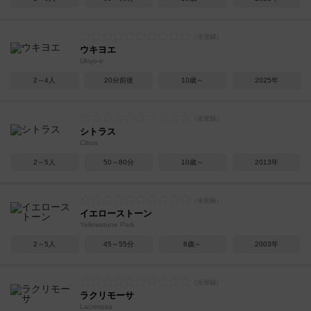
ウキヨエ
Ukiyo-e
2～4人
20分前後
10歳～
2025年
シトラス
Citrus
2～5人
50～80分
10歳～
2013年
イエローストーン
Yellowstone Park
2～5人
45～55分
8歳～
2003年
ラクリモーサ
Lacrimosa