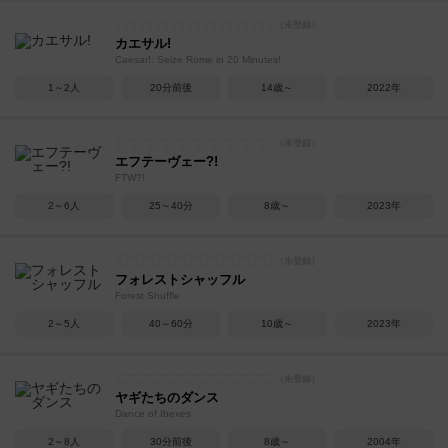
カエサル!
Caesar!: Seize Rome in 20 Minutes!
1～2人
20分前後
14歳～
2022年
エフテーヴェー?!
FTW?!
2～6人
25～40分
8歳～
2023年
フォレストシャッフル
Forest Shuffle
2～5人
40～60分
10歳～
2023年
ヤギたちのダンス
Dance of Ibexes
2～8人
30分前後
8歳～
2004年