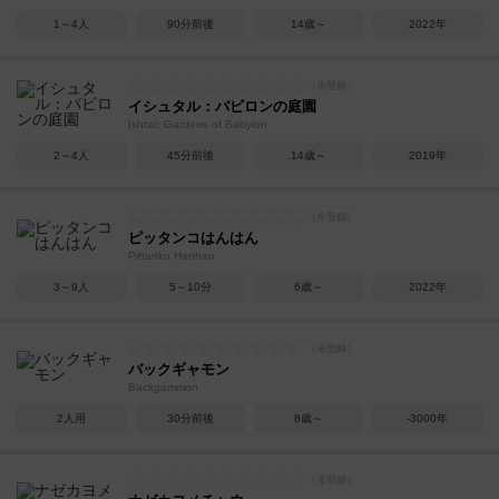
1～4人
90分前後
14歳～
2022年
イシュタル：バビロンの庭園
Ishtar: Gardens of Babylon
2～4人
45分前後
14歳～
2019年
ピッタンコはんはん
Pittanko Hanhan
3～9人
5～10分
6歳～
2022年
バックギャモン
Backgammon
2人用
30分前後
8歳～
-3000年