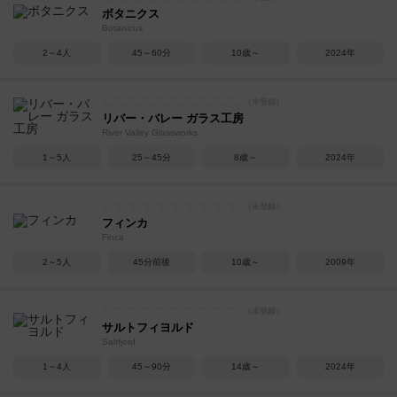
ボタニクス
Botanicus
2～4人
45～60分
10歳～
2024年
リバー・バレー ガラス工房
River Valley Glassworks
1～5人
25～45分
8歳～
2024年
フィンカ
Finca
2～5人
45分前後
10歳～
2009年
サルトフィヨルド
Saltfjord
1～4人
45～90分
14歳～
2024年