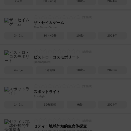
2人用
30～45分
10歳～
2024年
ザ・セイムゲーム
The Same Game
3～6人
30～45分
10歳～
2023年
ビストロ・コスモポリート
[kosmopoli:t]
4～8人
6分前後
10歳～
2020年
スポットライト
Spotlight
1～5人
15分前後
6歳～
2024年
セティ：地球外知的生命体探査
SETI: Search for Extraterrestrial Intelligence