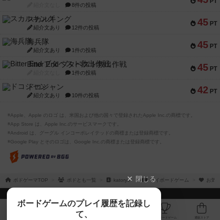
PT
紹介文なし
8件の投稿
スカルキング
45
PT
紹介文あり
12件の投稿
海兵隊
45
PT
紹介文あり
1件の投稿
Bitter End ブタペスト救出作戦
45
PT
紹介文なし
1件の投稿
ドコジャン
42
PT
紹介文あり
10件の投稿
※Apple、Apple のロゴ は、米国および他の国々で登録されたApple Inc.の商標です。
※App Store は、Apple Inc.のサービスマークです。
※Android は、グーグル インコーポレイテッドの商標または登録商標です。
※Google Play とそのロゴは、Google Inc.の商標または登録商標です。
閉じる
ボドゲーマTOP
ボドとも一覧
katoryo*
マイボードゲーム
お気に
ボドゲーマTOP
ボードゲームのプレイ履歴を記録し
て、