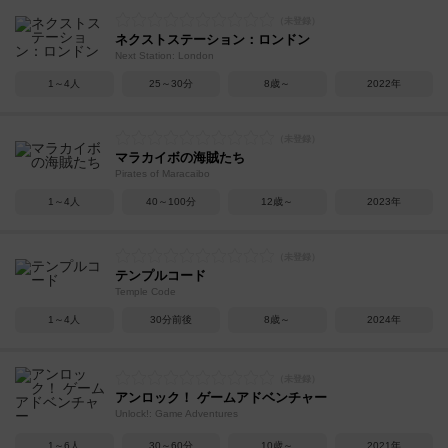
ネクストステーション：ロンドン
Next Station: London
1～4人
25～30分
8歳～
2022年
マラカイボの海賊たち
Pirates of Maracaibo
1～4人
40～100分
12歳～
2023年
テンプルコード
Temple Code
1～4人
30分前後
8歳～
2024年
アンロック！ ゲームアドベンチャー
Unlock!: Game Adventures
1～6人
30～60分
10歳～
2021年