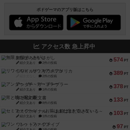
ボドゲーマのアプリ版はこちら
アクセス数 急上昇中
無限まちがいさがし
574
PT
紹介文あり
2件の投稿
リワイルド：サウスアメリカ
389
PT
紹介文なし
2件の投稿
アンダー・ザ・テーブラー
378
PT
紹介文あり
1件の投稿
宵と暁の呪文書
133
PT
紹介文あり
8件の投稿
セミファイナル ～お前はまだ生きている～
103
PT
紹介文あり
1件の投稿
ワン・トゥ・ファイブ
97
PT
紹介文あり
1件の投稿