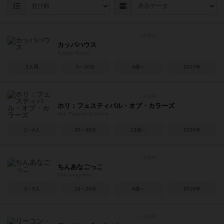
カッパハウス
Kappa House
2人用
5～10分
6歳～
2017年
ホリ：フェスティバル・オブ・カラーズ
Holi: Festival of Colors
2～4人
20～40分
13歳～
2020年
ちんあなごっこ
Chinanagokko
3～5人
15～20分
6歳～
2016年