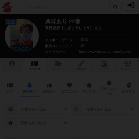
ログイン
興味あり 22個
国王
五行思想【ごぎょうしそう】 さん
157個
マイボードゲーム
10件
参加コミュニティ
https://www.instagram.com/gogyousisou1983/
ウェブページ
トップ
ゲーム一覧
マイリスト
投稿履歴
ボ
ドゲ
会
コミュニティ
評価したゲ
全て
興味あり
経験あり
お気に入り
持ってる
比較する
ーム