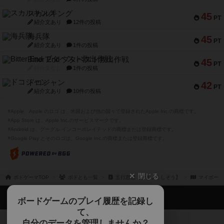
スカルキング
45
PT
紹介文あり
12件の投稿
海兵隊
45
PT
紹介文あり
1件の投稿
Bitter End ブタペスト救出作戦
45
PT
紹介文なし
1件の投稿
ドコジャン
42
PT
紹介文あり
10件の投稿
※Apple、Apple のロゴ は、米国および他の国々で登録されたApple Inc.の商標です。
※App Store は、Apple Inc.のサービスマークです。
※Android は、グーグル インコーポレイテッドの商標または登録商標です。
※Google Play とそのロゴは、Google Inc.の商標または登録商標です。
閉じる
ボドゲーマTOP
ボドとも一覧
五行思想【ごぎょうしそう】
マイボード
ボドゲーマTOP
ボードゲームのプレイ履歴を記録し
て、
ボードゲームを検索する
自分のデータを管理しませんか？