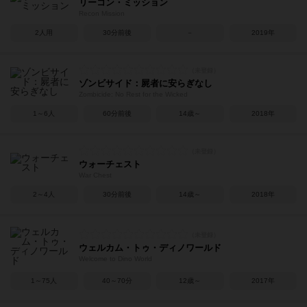
リーコン・ミッション
Recon Mission
2人用
30分前後
－
2019年
ゾンビサイド：屍者に安らぎなし
Zombicide: No Rest for the Wicked
1～6人
60分前後
14歳～
2018年
ウォーチェスト
War Chest
2～4人
30分前後
14歳～
2018年
ウェルカム・トゥ・ディノワールド
Welcome to Dino World
1～75人
40～70分
12歳～
2017年