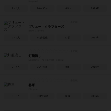
Kayanak
2～4人
20～30分
6歳～
1999年
ブリュー・クラフターズ
Brew Crafters
2～5人
90分前後
12歳～
2013年
灯籠流し
Lanterns: The Harvest Festival
2～4人
30分前後
8歳～
2015年
将軍
Shogun
3～5人
150分前後
12歳～
2006年