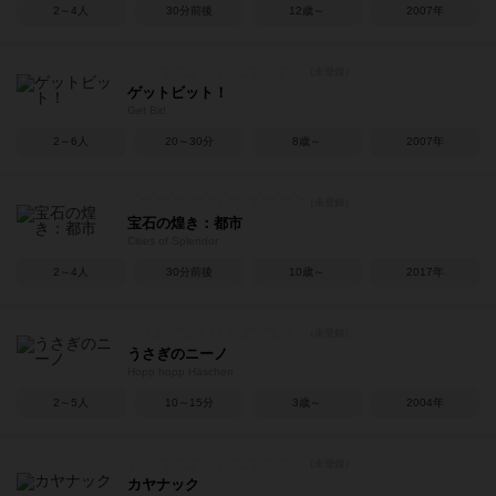
2～4人
30分前後
12歳～
2007年
ゲットビット！
Get Bit!
2～6人
20～30分
8歳～
2007年
宝石の煌き：都市
Cities of Splendor
2～4人
30分前後
10歳～
2017年
うさぎのニーノ
Hopp hopp Häschen
2～5人
10～15分
3歳～
2004年
カヤナック