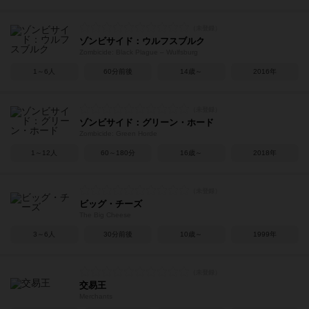
ゾンビサイド：ウルフスブルク
Zombicide: Black Plague – Wulfsburg
1～6人
60分前後
14歳～
2016年
ゾンビサイド：グリーン・ホード
Zombicide: Green Horde
1～12人
60～180分
16歳～
2018年
ビッグ・チーズ
The Big Cheese
3～6人
30分前後
10歳～
1999年
交易王
Merchants