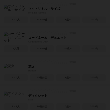
マイ・リトル・サイズ
My Little Scythe
1～6人
45～60分
8歳～
2017年
コードネーム：デュエット
Codenames Duet
2人用
15～30分
10歳～
2017年
花火
Hanabi
2～5人
25分前後
8歳～
2010年
ディクシット
Dixit
3～8人
30分前後
6歳～
2008年