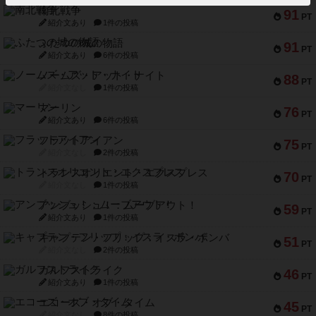
南北戦争
91
PT
紹介文あり
1件の投稿
ふたつの城の物語
91
PT
紹介文あり
6件の投稿
ノームズ・アット・ナイト
88
PT
紹介文なし
1件の投稿
マーリン
76
PT
紹介文あり
6件の投稿
フラットアイアン
75
PT
紹介文なし
2件の投稿
トランスオリエント・エクスプレス
70
PT
紹介文なし
1件の投稿
アンブッシュ！：ムーブアウト！
59
PT
紹介文あり
1件の投稿
キャプテン・フリップ：イスラ・ボンバ
51
PT
紹介文なし
2件の投稿
ガルフストライク
46
PT
紹介文あり
1件の投稿
エコーズ・オブ・タイム
45
PT
紹介文なし
8件の投稿