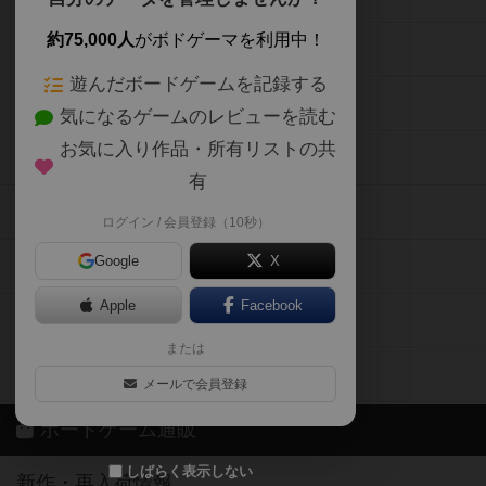
約75,000人
がボドゲーマを利用中！
ボードゲームの新着レビュー
遊んだボードゲームを記録する
ボードゲーム会情報
気になるゲームのレビューを読む
お気に入り作品・所有リストの共
メカニクス特集
有
掲示板・トピックス
ログイン / 会員登録（10秒）
Google
X
ボドとも・会員一覧
Apple
Facebook
ボードゲーム業界コラム
または
ボドゲーマご利用案内
メールで会員登録
ボードゲーム通販
しばらく表示しない
新作・再入荷情報