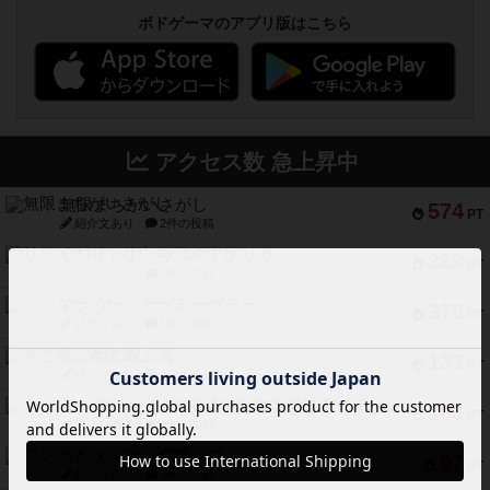
ボドゲーマのアプリ版はこちら
アクセス数 急上昇中
無限まちがいさがし
574
PT
紹介文あり
2件の投稿
リワイルド：サウスアメリカ
389
PT
紹介文なし
2件の投稿
アンダー・ザ・テーブラー
378
PT
紹介文あり
1件の投稿
宵と暁の呪文書
133
PT
紹介文あり
8件の投稿
セミファイナル ～お前はまだ生きている～
103
PT
紹介文あり
1件の投稿
ワン・トゥ・ファイブ
97
PT
紹介文あり
1件の投稿