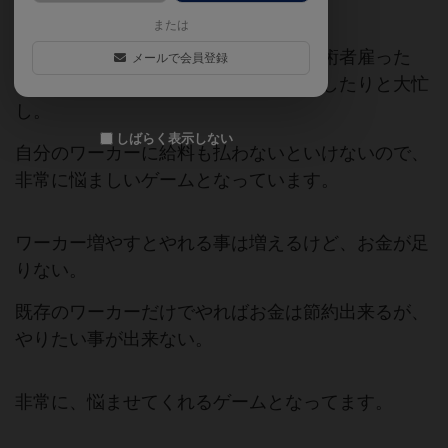
です。
または
ビール作りの為に買い出し行ったり技術者雇った
メールで会員登録
り、自社の工場設備をアップグレードしたりと大忙
し。
しばらく表示しない
自分のワーカーに給料も払わないといけないので、
非常に悩ましいゲームとなっています。
ワーカー増やすとやれる事は増えるけど、お金が足
りない。
既存のワーカーだけでやればお金は節約出来るが、
やりたい事が出来ない。
非常に、悩ませてくれるゲームとなってます。