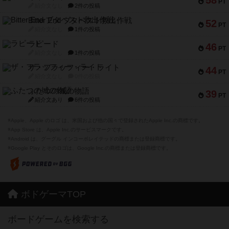
58
PT
紹介文なし
2件の投稿
Bitter End ブタペスト救出作戦
52
PT
紹介文なし
1件の投稿
ラピード
46
PT
紹介文なし
1件の投稿
ザ・フラッフィー・ライト
44
PT
紹介文なし
0件の投稿
ふたつの城の物語
39
PT
紹介文あり
6件の投稿
※Apple、Apple のロゴ は、米国および他の国々で登録されたApple Inc.の商標です。
※App Store は、Apple Inc.のサービスマークです。
※Android は、グーグル インコーポレイテッドの商標または登録商標です。
※Google Play とそのロゴは、Google Inc.の商標または登録商標です。
ボドゲーマTOP
ボードゲームを検索する