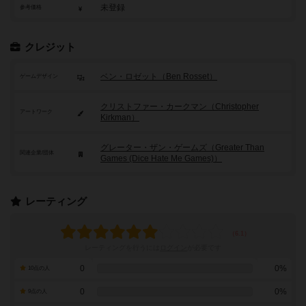
未登録
参考価格
クレジット
ベン・ロゼット（Ben Rosset）
ゲームデザイン
クリストファー・カークマン（Christopher
アートワーク
Kirkman）
グレーター・ザン・ゲームズ（Greater Than
関連企業/団体
Games (Dice Hate Me Games)）
レーティング
レーティングを行うには
ログイン
が必要です
0
0%
10点の人
0
0%
9点の人