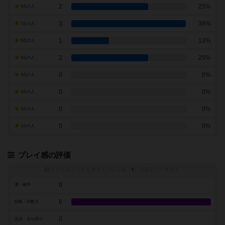
2
25%
8点の人
3
38%
7点の人
1
13%
6点の人
2
25%
5点の人
0
0%
4点の人
0
0%
3点の人
0
0%
2点の人
0
0%
1点の人
プレイ感の評価
トグルスイッチを押すとプレイ感（
※
）の投票ができます
0
運・確率
6
戦略・判断力
0
交渉・立ち回り