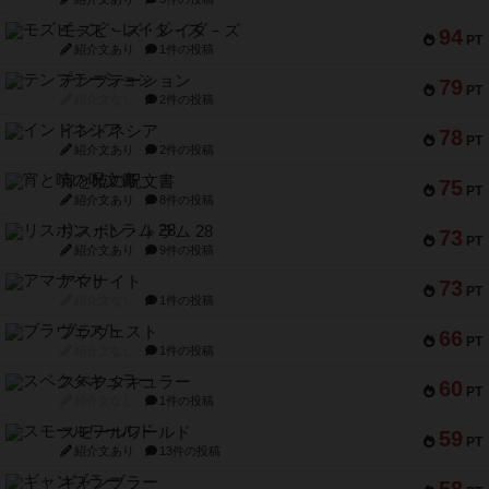
モズビ－ズ・レイダ－ズ
94
PT
紹介文あり
1件の投稿
テンプテーション
79
PT
紹介文なし
2件の投稿
インドネシア
78
PT
紹介文あり
2件の投稿
宵と暁の呪文書
75
PT
紹介文あり
8件の投稿
リスボン・トラム 28
73
PT
紹介文あり
9件の投稿
アマナイト
73
PT
紹介文なし
1件の投稿
ブラヴェスト
66
PT
紹介文なし
1件の投稿
スペクタキュラー
60
PT
紹介文なし
1件の投稿
スモールワールド
59
PT
紹介文あり
13件の投稿
ギャンブラー