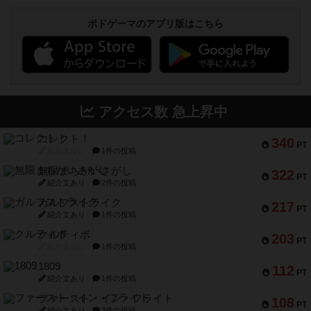
ボドゲーマのアプリ版はこちら
アクセス数 急上昇中
コレクト！
340
PT
紹介文なし
1件の投稿
無限まちがいさがし
322
PT
紹介文あり
2件の投稿
ガルフストライク
217
PT
紹介文あり
1件の投稿
クルティボ
203
PT
紹介文なし
1件の投稿
1809
112
PT
紹介文あり
1件の投稿
ファースト・イン・フライト
108
PT
紹介文あり
3件の投稿