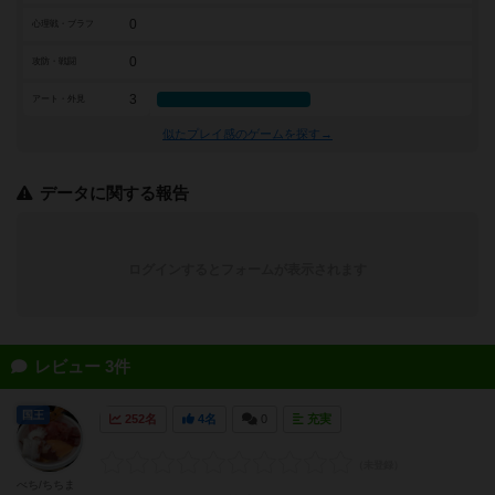
0
心理戦・ブラフ
0
攻防・戦闘
3
アート・外見
似たプレイ感のゲームを探す→
データに関する報告
ログインするとフォームが表示されます
レビュー 3件
国王
252名
4名
0
充実
べち/ちちま