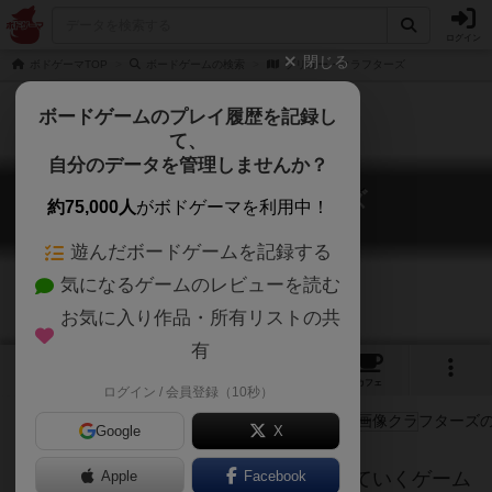
ログイン
閉じる
ボドゲーマTOP
ボードゲームの検索
ブリュー・クラフターズ
ボードゲームのプレイ履歴を記録し
て、
自分のデータを管理しませんか？
ブリュー・クラフターズ
約75,000人
がボドゲーマを利用中！
Brew Crafters
遊んだボードゲームを記録する
気になるゲームのレビューを読む
お気に入り作品・所有リストの共
有
3
3
9
トップ
画像
動画
レビュー
カフェ
ログイン / 会員登録（10秒）
Google
X
ビール工場の工場長になって、経営していくゲーム
Apple
Facebook