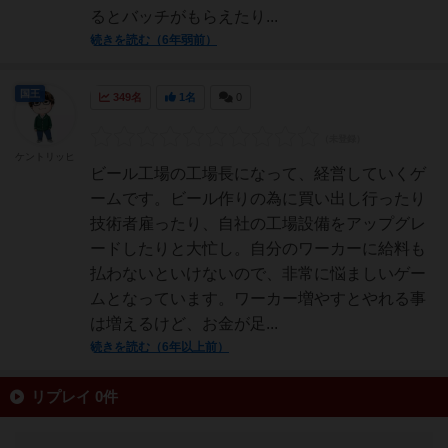
るとバッチがもらえたり...
続きを読む（6年弱前）
国王
349名
1名
0
ケントリッヒ
ビール工場の工場長になって、経営していくゲ
ームです。ビール作りの為に買い出し行ったり
技術者雇ったり、自社の工場設備をアップグレ
ードしたりと大忙し。自分のワーカーに給料も
払わないといけないので、非常に悩ましいゲー
ムとなっています。ワーカー増やすとやれる事
は増えるけど、お金が足...
続きを読む（6年以上前）
リプレイ 0件