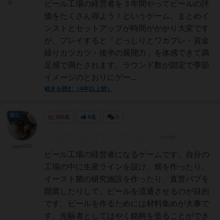
る
ビール工場の経営者を３年間やってビールの評
価をたくさん得よう！というゲーム。まとめイ
ンストとセットアップが時間がかかり大変です
が、プレイすると「どっしりとワカプレ・資金
繰りカツカツ・後半の展開力」を体感できて満
足感で満たされます。ラウンド数が固定で季節
イメージのとおりにゲー...
続きを読む（4年以上前）
国王
255名
0名
0
yayoi202
ビール工場の経営者になるゲームです。自分の
工場の中に生産ラインを設け、畑を作ったり、
イースト菌の研究施設を作ったり、直営パブを
開業したりして、ビールを流通させるのが目的
です。ビールを作るためには材料集めが大事で
す。先駆者としてはやく銘柄を造ることができ