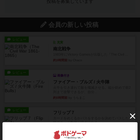
投稿を募集しています
会員の新しい投稿
レビュー
充実
南北戦争
1983年にVictory Gamesが出版した『The Civil ...
約3時間前
by Chaco
レビュー
画像付き
ファイアー・ブルズ / 火牛陣
火牛を引き連れて敵を殲滅させる。縦か斜めで前2
列まで攻撃できるが、自分...
約5時間前
by うらまこ
レビュー
フリップ７
カードをめくるかパスをするかを決めてパスした
時のカード数字が得点になる...
約6時間前
by mob567