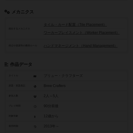
メカニクス
タイル・カード配置（Tile Placement）
頻出するメカニクス
ワーカープレイスメント（Worker Placement）
ハンドマネージメント（Hand Management）
得点や資源等の獲得ルール
作品データ
ブリュー・クラフターズ
タイトル
Brew Crafters
原題・英題表記
2人～5人
参加人数
90分前後
プレイ時間
12歳から
対象年齢
2013年～
発売時期