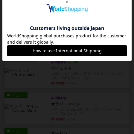
レビュー
コンセプト
親のプレイヤーがお題を決めて限られたヒントの
中から他のプレイヤーに当て...
約6時間前
by mob567
レビュー
海兵隊
1988年にVictory Gamesが出版した
『Leathernec...
約6時間前
by Chaco
ルール/インスト
画像付き
充実
パーミッド
おばあちゃんは猫が大好きです!しかし、あまりに
も多くの猫を飼っているた...
約6時間前
by jurong
レビュー
画像付き
オラパ・マイン
お気に入りのplayte製です。オラパスペースから
やり、気に入りました...
約7時間前
by くみ
レビュー
マーリン