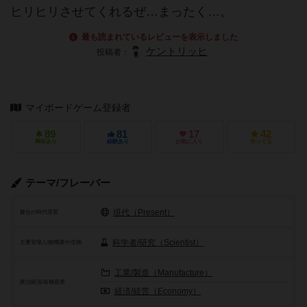
ヒリヒリさせてくれるぜ…まったく…。
最も読まれているレビューを表示しました
ケントリッヒ
投稿者：
マイボードゲーム登録者
89
81
17
42
興味あり
経験あり
お気に入り
持ってる
テーマ/フレーバー
現代（Present）
舞台の時代背景
科学者/研究（Scientist）
主要登場人物/職業や生物
工業/製造（Manufacture）
政治経済/各種産業
経済/経営（Economy）