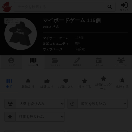
ログイン
マイボードゲーム 115個
たまご
erina さん
115個
マイボードゲーム
0件
参加コミュニティ
未設定
ウェブページ
トップ
ゲーム一覧
マイリスト
投稿履歴
ボ
ドゲ
会
コミュニティ
評価したゲ
全て
興味あり
経験あり
お気に入り
持ってる
比較する
ーム