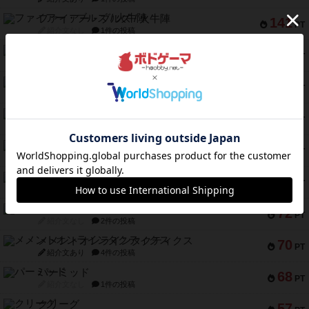
ファイアー・ブルズ / 火牛陣
141
PT
紹介文なし
1件の投稿
ワン・トゥ・ファイブ
122
PT
紹介文あり
1件の投稿
トランスオリエント・エクスプレス
119
PT
紹介文なし
1件の投稿
フラットアイアン
118
PT
紹介文なし
2件の投稿
エコーズ・オブ・タイム
118
PT
紹介文なし
8件の投稿
南北戦争
79
PT
紹介文あり
1件の投稿
キャプテン・フリップ：イスラ・ボンバ
72
PT
紹介文なし
2件の投稿
メメントオンラインタクティクス
70
PT
紹介文あり
4件の投稿
パーミッド
68
PT
紹介文なし
1件の投稿
クリーグ
57