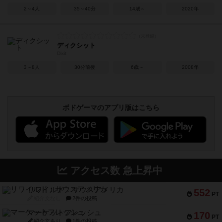
2～4人
35～40分
14歳～
2020年
ディクシット
Dixit
3～8人
30分前後
6歳～
2008年
ボドゲーマのアプリ版はこちら
アクセス数 急上昇中
リワイルド：サウスアメリカ
552
PT
紹介文なし
2件の投稿
マーケットフレッシュ
170
PT
紹介文あり
1件の投稿