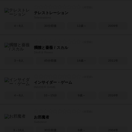
テレストレーション
Telestrations
4～8人
30分前後
12歳～
2009年
髑髏と薔薇 / スカル
Skull & Roses
3～6人
45分前後
14歳～
2011年
インサイダー・ゲーム
INSIDER GAME
4～8人
10～15分
9歳～
2016年
お邪魔者
Saboteur
3～10人
30分前後
8歳～
2004年