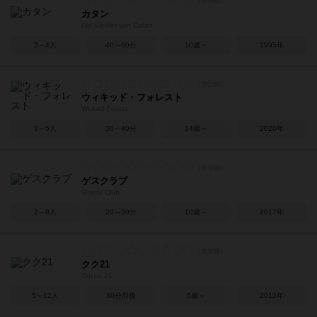
カタン
Die Siedler von Catan
3～4人
40～60分
10歳～
1995年
ウィキッド・フォレスト
Wicked Forest
3～5人
30～40分
14歳～
2020年
ゲスクラブ
Guess Club
2～8人
20～30分
10歳～
2017年
クク21
Cucco 21
5～12人
30分前後
6歳～
2012年