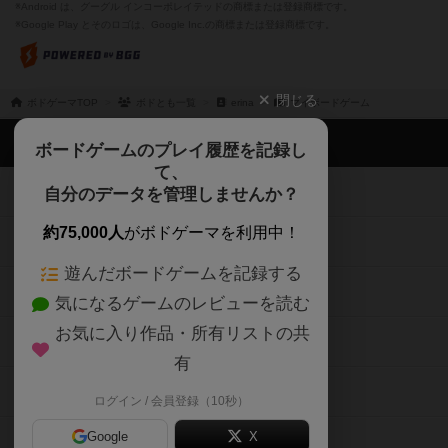
※Android は、グーグル インコーポレイテッドの商標または登録商標です。
※Google Play とそのロゴは、Google Inc.の商標または登録商標です。
閉じる
ボドゲーマTOP
ボドとも一覧
erina
マイボードゲーム
ボドゲーマTOP
ボードゲームのプレイ履歴を記録し
て、
ボードゲームを検索する
自分のデータを管理しませんか？
約75,000人
がボドゲーマを利用中！
ボードゲームの新着レビュー
遊んだボードゲームを記録する
ボードゲーム会情報
気になるゲームのレビューを読む
お気に入り作品・所有リストの共
メカニクス特集
有
掲示板・トピックス
ログイン / 会員登録（10秒）
Google
X
ボドとも・会員一覧