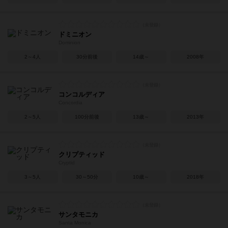
ドミニオン
Dominion
2～4人
30分前後
14歳～
2008年
コンコルディア
Concordia
2～5人
100分前後
13歳～
2013年
クリプティッド
Cryptid
3～5人
30～50分
10歳～
2018年
サンタモニカ
Santa Monica