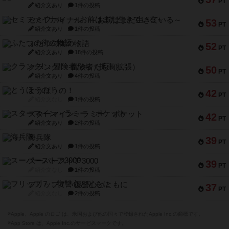
PT
紹介文あり
1件の投稿
セミファイナル ～お前はまだ生きている～
53
PT
紹介文あり
1件の投稿
ふたつの街の物語
52
PT
紹介文あり
18件の投稿
クランク! ：冒険者たち（拡張）
50
PT
紹介文あり
4件の投稿
とうほうの！
42
PT
紹介文なし
1件の投稿
スターマイン・ラミー ポケット
42
PT
紹介文あり
2件の投稿
海兵隊
39
PT
紹介文あり
1件の投稿
スーパーストア3000
39
PT
紹介文なし
1件の投稿
フリップ７：復讐心とともに
37
PT
紹介文なし
2件の投稿
※Apple、Apple のロゴ は、米国および他の国々で登録されたApple Inc.の商標です。
※App Store は、Apple Inc.のサービスマークです。