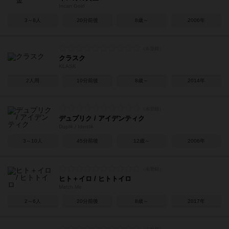
Incan Gold
3～8人
20分前後
8歳～
2006年
クラスク
KLASK
2人用
10分前後
8歳～
2014年
デュプリク / アイデンティク
Duplik / Identik
3～10人
45分前後
12歳～
2006年
ヒト＋イロ / ヒトトイロ
Match Me
2～6人
20分前後
8歳～
2017年