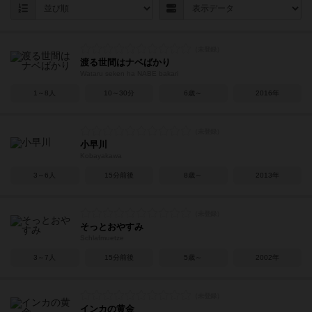
渡る世間はナベばかり
Wataru seken ha NABE bakari
1～8人
10～30分
6歳～
2016年
小早川
Kobayakawa
3～6人
15分前後
8歳～
2013年
そっとおやすみ
Schlafmuetze
3～7人
15分前後
5歳～
2002年
インカの黄金