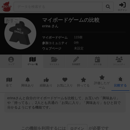
ログイン
マイボードゲームの比較
たまご
erina さん
115個
マイボードゲーム
0件
参加コミュニティ
未設定
ウェブページ
トップ
ゲーム一覧
マイリスト
投稿履歴
ボ
ドゲ
会
コミュニティ
評価したゲ
全て
興味あり
経験あり
お気に入り
持ってる
比較する
ーム
erinaさんと自分のマイボードゲームを比較して、お互いの「興味あり」
や「持ってる」、2人とも共通の「お気に入り」「興味あり」をひと目で
分かるようにする機能です。
この機能を利用するには
が必要です
ログイン