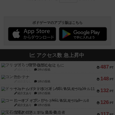
ボドゲーマのアプリ版はこちら
アクセス数 急上昇中
フリップ７：復讐心とともに
487
PT
紹介文なし
2件の投稿
コンテナ
148
PT
紹介文なし
1件の投稿
ドゥームド・バタリオンズ：ASLモジュール11
132
PT
紹介文あり
1件の投稿
コード・オブ・ブシドー：ASLモジュール8
126
PT
紹介文あり
1件の投稿
宝石の煌き：デュエル 偽造者
117
PT