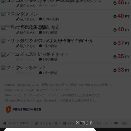
ロシアン・キャンペーン：第5版デラックス
46
PT
紹介文あり
0件の投稿
マスクメン
40
PT
紹介文あり
16件の投稿
世界の七不思議：都市
40
PT
紹介文あり
3件の投稿
トリックギア - ペルソナ5 ザ・ロイヤル-
37
PT
紹介文あり
6件の投稿
ノームズ・アット・ナイト
35
PT
紹介文なし
1件の投稿
フィッシェン2
33
PT
紹介文なし
1件の投稿
※Apple、Apple のロゴ は、米国および他の国々で登録されたApple Inc.の商標です。
※App Store は、Apple Inc.のサービスマークです。
※Android は、グーグル インコーポレイテッドの商標または登録商標です。
※Google Play とそのロゴは、Google Inc.の商標または登録商標です。
閉じる
ボドゲーマTOP
ボドとも一覧
erina
マイボードゲーム
一緒に遊