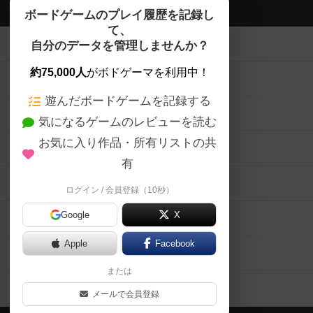
ボドゲーマTOP
ボードゲームのプレイ履歴を記録し
て、
ボードゲームを検索する
自分のデータを管理しませんか？
約75,000人
がボドゲーマを利用中！
ボードゲームの新着レビュー
遊んだボードゲームを記録する
ボードゲーム会情報
気になるゲームのレビューを読む
お気に入り作品・所有リストの共
メカニクス特集
有
掲示板・トピックス
ログイン / 会員登録（10秒）
Google
X
ボドとも・会員一覧
Apple
Facebook
ボードゲーム業界コラム
または
ボドゲーマご利用案内
メールで会員登録