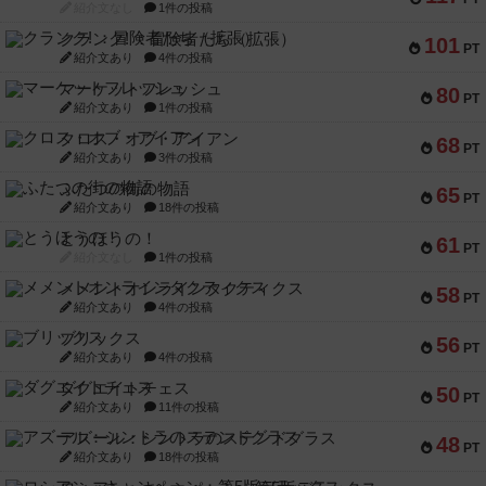
紹介文なし
1件の投稿
クランク! ：冒険者たち（拡張）
101
PT
紹介文あり
4件の投稿
マーケットフレッシュ
80
PT
紹介文あり
1件の投稿
クロス・オブ・アイアン
68
PT
紹介文あり
3件の投稿
ふたつの街の物語
65
PT
紹介文あり
18件の投稿
とうほうの！
61
PT
紹介文なし
1件の投稿
メメントオンラインタクティクス
58
PT
紹介文あり
4件の投稿
ブリックス
56
PT
紹介文あり
4件の投稿
ダグエイトチェス
50
PT
紹介文あり
11件の投稿
アズール：シントラのステンドグラス
48
PT
紹介文あり
18件の投稿