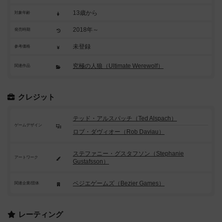
13歳から
対象年齢
2018年～
発売時期
未登録
参考価格
究極の人狼（Ultimate Werewolf）
関連作品
クレジット
テッド・アルスパッチ（Ted Alspach）
ゲームデザイン
ロブ・ダヴィオー（Rob Daviau）
ステファニー・グスタフソン（Stephanie
アートワーク
Gustafsson）
ベジエゲームズ（Bezier Games）
関連企業/団体
レーティング