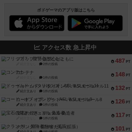
ボドゲーマのアプリ版はこちら
アクセス数 急上昇中
フリップ７：復讐心とともに
487
PT
紹介文なし
2件の投稿
コンテナ
148
PT
紹介文なし
1件の投稿
ドゥームド・バタリオンズ：ASLモジュール11
132
PT
紹介文あり
1件の投稿
コード・オブ・ブシドー：ASLモジュール8
126
PT
紹介文あり
1件の投稿
宝石の煌き：デュエル 偽造者
117
PT
紹介文なし
1件の投稿
クランク! ：冒険者たち（拡張）
101
PT
紹介文あり
4件の投稿