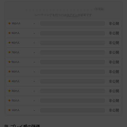
レーティングを行うには
ログイン
が必要です
-
非公開
10点の人
-
非公開
9点の人
-
非公開
8点の人
-
非公開
7点の人
-
非公開
6点の人
-
非公開
5点の人
-
非公開
4点の人
-
非公開
3点の人
-
非公開
2点の人
-
非公開
1点の人
プレイ感の評価