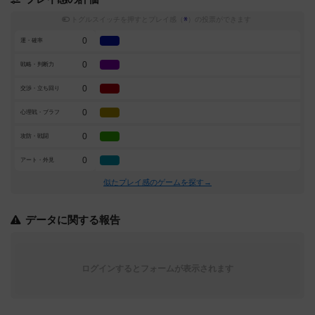
トグルスイッチを押すとプレイ感（
※
）の投票ができます
0
運・確率
0
戦略・判断力
0
交渉・立ち回り
0
心理戦・ブラフ
0
攻防・戦闘
0
アート・外見
似たプレイ感のゲームを探す→
データに関する報告
ログインするとフォームが表示されます