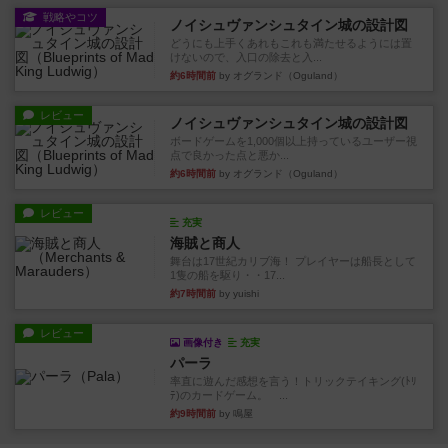
戦略やコツ
ノイシュヴァンシュタイン城の設計図
どうにも上手くあれもこれも満たせるようには置
けないので、入口の除去と入...
約6時間前
by オグランド（Oguland）
レビュー
ノイシュヴァンシュタイン城の設計図
ボードゲームを1,000個以上持っているユーザー視
点で良かった点と悪か...
約6時間前
by オグランド（Oguland）
レビュー
充実
海賊と商人
舞台は17世紀カリブ海！ プレイヤーは船長として
1隻の船を駆り・・17...
約7時間前
by yuishi
レビュー
画像付き
充実
パーラ
率直に遊んだ感想を言う！トリックテイキング(ﾄﾘ
ﾃ)のカードゲーム。 ...
約9時間前
by 鳴屋