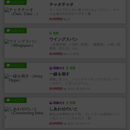
レビュー
チャオチャオ
３～４人でわいわい遊ぶのにちょうどいい。ルー
ルは他の方が分かりやすく書...
約4時間前
by S
レビュー
充実
ウイングスパン
（全体評価）☆10/6（普通）（難易度）☆4/5（世
界観・見た目）☆5...
約4時間前
by ハシオキ
レビュー
画像付き
充実
一線を画す
簡単に言うと、トリックテイキングでモダンアー
トを行う、と言ったゲーム。...
約5時間前
by タカミネコウヘイ
レビュー
画像付き
充実
しあわせのいと
舞台は全寮制の女子高。プレイヤーは探偵サイド
と犯人サイドに分かれて、探...
約5時間前
by タカミネコウヘイ