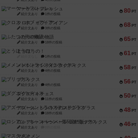
マーケットフレッシュ
80
PT
紹介文あり
1件の投稿
クロス・オブ・アイアン
68
PT
紹介文あり
3件の投稿
ふたつの街の物語
65
PT
紹介文あり
18件の投稿
とうほうの！
61
PT
紹介文なし
1件の投稿
メメントオンラインタクティクス
58
PT
紹介文あり
4件の投稿
ブリックス
56
PT
紹介文あり
4件の投稿
ダグエイトチェス
50
PT
紹介文あり
11件の投稿
アズール：シントラのステンドグラス
48
PT
紹介文あり
18件の投稿
ロシアン・キャンペーン：第5版デラックス
46
PT
紹介文あり
0件の投稿
マスクメン