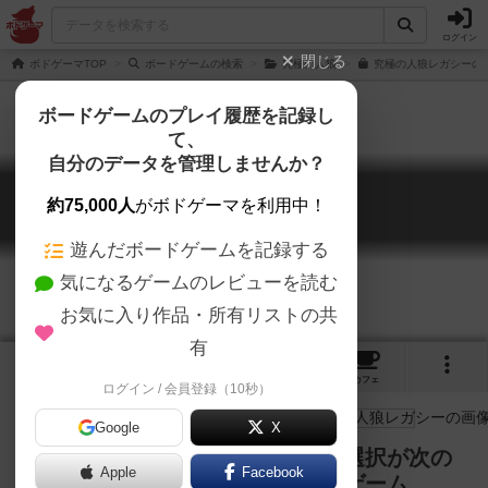
ログイン
閉じる
ボドゲーマTOP
ボードゲームの検索
究極の人狼
究極の人狼レガシーの通
ボードゲームのプレイ履歴を記録し
て、
自分のデータを管理しませんか？
究極の人狼レガシー
約75,000人
がボドゲーマを利用中！
Ultimate Werewolf Legacy
遊んだボードゲームを記録する
気になるゲームのレビューを読む
お気に入り作品・所有リストの共
有
3
1
12
トップ
画像
動画
レビュー
カフェ
ログイン / 会員登録（10秒）
Google
X
ゲームブックのように村人たちの選択が次の
Apple
Facebook
セッションに影響する、長編人狼ゲーム。