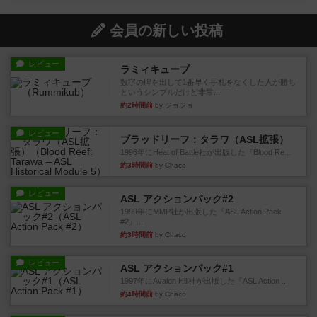
会員の新しい投稿
レビュー
ラミィキューブ
数字の牌を出して1番早く手札をなくした人が勝ち
というシンプルだけど非常...
約2時間前
by ジョジョ
レビュー
ブラッドリーフ：タラワ（ASL拡張）
1996年にHeat of Battle社が出版した『Blood Re...
約3時間前
by Chaco
レビュー
ASL アクションパック#2
1999年にMMP社が出版した『ASL Action Pack
#2』...
約3時間前
by Chaco
レビュー
ASL アクションパック#1
1997年にAvalon Hill社が出版した『ASL Action ...
約4時間前
by Chaco