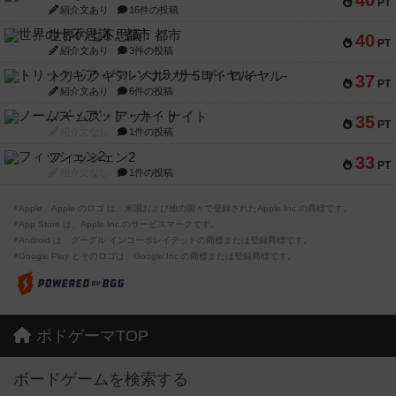
40
PT
紹介文あり
16件の投稿
世界の七不思議：都市
40
PT
紹介文あり
3件の投稿
トリックギア - ペルソナ5 ザ・ロイヤル-
37
PT
紹介文あり
6件の投稿
ノームズ・アット・ナイト
35
PT
紹介文なし
1件の投稿
フィッシェン2
33
PT
紹介文なし
1件の投稿
※Apple、Apple のロゴ は、米国および他の国々で登録されたApple Inc.の商標です。
※App Store は、Apple Inc.のサービスマークです。
※Android は、グーグル インコーポレイテッドの商標または登録商標です。
※Google Play とそのロゴは、Google Inc.の商標または登録商標です。
ボドゲーマTOP
ボードゲームを検索する