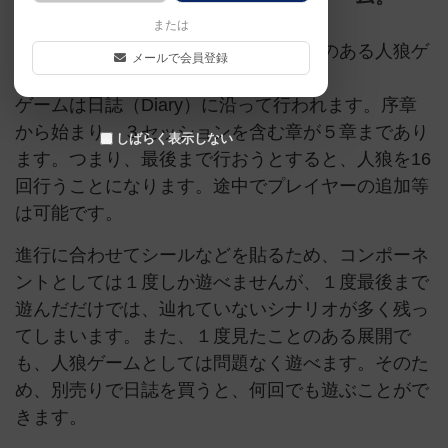
または
ある奇妙な村の歴史をたどる、物語性のある人狼ゲ
メールで会員登録
ームです。
ゲームは日誌（Diary）に沿って行われます。序章
から始まり、３セッションを含む章が５章まであり
しばらく表示しない
ます。つまり、最後まで行おうとすると、人狼を16
回行うことになります。途中でプレイヤーの追加等
は可能です。
進行に合わせてシールなどを貼るため、コンポーネ
ントとしては１度しか遊べませんが、１度最後まで
遊んだだけでは、辿れていないシナリオが多く残っ
てしまいます。また、１度見たことのある展開で
も、人狼ゲームとしては問題なく遊べます。そのた
め、別売りで日誌を買うと、何回でも遊ぶことがで
きます。