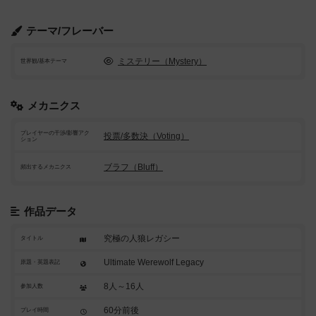
テーマ/フレーバー
ミステリー（Mystery）
世界観/基本テーマ
メカニクス
プレイヤーの干渉/影響アク
投票/多数決（Voting）
ション
ブラフ（Bluff）
頻出するメカニクス
作品データ
究極の人狼レガシー
タイトル
Ultimate Werewolf Legacy
原題・英題表記
8人～16人
参加人数
60分前後
プレイ時間