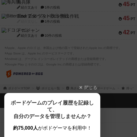
ドコジャン
42
PT
紹介文あり
10件の投稿
※Apple、Apple のロゴ は、米国および他の国々で登録されたApple Inc.の商標です。
※App Store は、Apple Inc.のサービスマークです。
※Android は、グーグル インコーポレイテッドの商標または登録商標です。
※Google Play とそのロゴは、Google Inc.の商標または登録商標です。
閉じる
ボドゲーマTOP
ボドとも一覧
鳥さん
マイボードゲーム
持って
ボドゲーマTOP
ボードゲームのプレイ履歴を記録し
て、
ボードゲームを検索する
自分のデータを管理しませんか？
約75,000人
がボドゲーマを利用中！
ボードゲームの新着レビュー
遊んだボードゲームを記録する
ボードゲーム会情報
気になるゲームのレビューを読む
お気に入り作品・所有リストの共