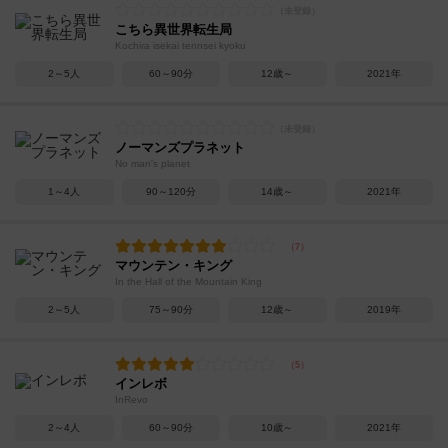
こちら異世界転生局
Kochira isekai tennsei kyoku
2～5人
60～90分
12歳～
2021年
ノーマンズプラネット
No man's planet
1～4人
90～120分
14歳～
2021年
マウンテン・キング
In the Hall of the Mountain King
2～5人
75～90分
12歳～
2019年
インレボ
InRevo
2～4人
60～90分
10歳～
2021年