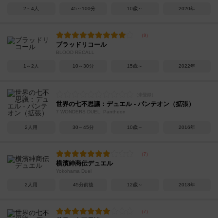
2～4人
45～100分
10歳～
2020年
ブラッドリコール
BLOOD RECALL
1～2人
10～30分
15歳～
2022年
世界の七不思議：デュエル - パンテオン（拡張）
7 WONDERS DUEL: Pantheon
2人用
30～45分
10歳～
2016年
横濱紳商伝デュエル
Yokohama Duel
2人用
45分前後
12歳～
2018年