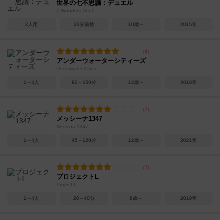
世界の七不思議：デュエル
7 Wonders Duel
2人用
30分前後
10歳～
2015年
アンダーウォーターシティーズ
Underwater Cities
1～4人
80～150分
12歳～
2018年
メッシーナ1347
Messina 1347
1～4人
45～120分
12歳～
2021年
プロジェクトL
Project L
1～4人
20～40分
8歳～
2019年