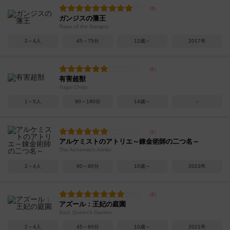
ガンジスの藩王
Rajas of the Ganges
2～4人
45～75分
12歳～
2017年
有害超獣
Yugai Choju
1～5人
90～180分
14歳～
－
アルケミストのアトリエ～錬金術師の二つ名～
The Alchemist's Atelier
2～4人
60～90分
10歳～
2023年
アズール：王妃の庭園
Azul: Queen's Garden
2～4人
45～60分
10歳～
2021年