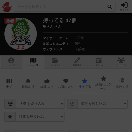
ログイン
持ってる 47個
勇者
鳥さん さん
112個
マイボードゲーム
5件
参加コミュニティ
未設定
ウェブページ
トップ
ゲーム一覧
マイリスト
投稿履歴
ボ
ドゲ
会
コミュニティ
評価したゲ
全て
興味あり
経験あり
お気に入り
持ってる
比較する
ーム