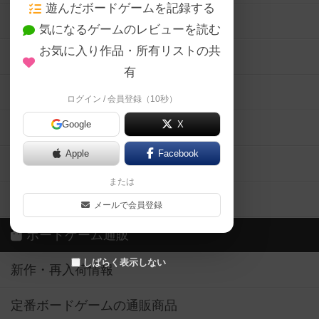
メカニクス特集
有
掲示板・トピックス
ログイン / 会員登録（10秒）
Google
X
ボドとも・会員一覧
Apple
Facebook
ボードゲーム業界コラム
または
ボドゲーマご利用案内
メールで会員登録
ボードゲーム通販
しばらく表示しない
新作・再入荷情報
定番ボードゲームの通販商品
国産ボードゲームの通販商品