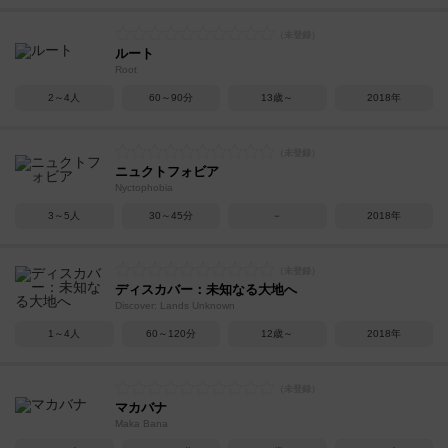
ルート
Root
2～4人
60～90分
13歳～
2018年
ニュクトフォビア
Nyctophobia
3～5人
30～45分
－
2018年
ディスカバー：未知なる大地へ
Discover: Lands Unknown
1～4人
60～120分
12歳～
2018年
マカバナ
Maka Bana