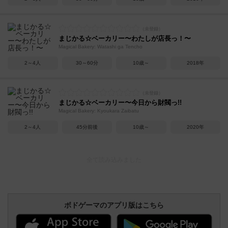
まじかる☆ベーカリー〜わたしが店長っ！〜
Magical Bakery: Watashi ga Tencho
2～4人
30～60分
10歳～
2018年
まじかる☆ベーカリー〜今日から財閥っ!!
Magical Bakery: Kyoukara Zaibatu
2～4人
45分前後
10歳～
2020年
ボドゲーマのアプリ版はこちら