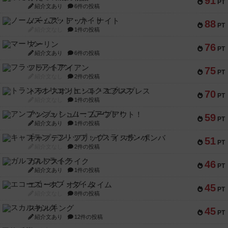
マーリン
76
PT
紹介文あり
6件の投稿
フラットアイアン
75
PT
紹介文なし
2件の投稿
トランスオリエント・エクスプレス
70
PT
紹介文なし
1件の投稿
アンブッシュ！：ムーブアウト！
59
PT
紹介文あり
1件の投稿
キャプテン・フリップ：イスラ・ボンバ
51
PT
紹介文なし
2件の投稿
ガルフストライク
46
PT
紹介文あり
1件の投稿
エコーズ・オブ・タイム
45
PT
紹介文なし
8件の投稿
スカルキング
45
PT
紹介文あり
12件の投稿
海兵隊
45
PT
紹介文あり
1件の投稿
Bitter End ブタペスト救出作戦
45
PT
紹介文なし
1件の投稿