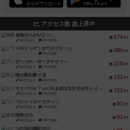
アクセス数 急上昇中
無限まちがいさがし
574
PT
紹介文あり
2件の投稿
リワイルド：サウスアメリカ
389
PT
紹介文なし
2件の投稿
アンダー・ザ・テーブラー
378
PT
紹介文あり
1件の投稿
宵と暁の呪文書
133
PT
紹介文あり
8件の投稿
セミファイナル ～お前はまだ生きている～
103
PT
紹介文あり
1件の投稿
ワン・トゥ・ファイブ
97
PT
紹介文あり
1件の投稿
南北戦争
91
PT
紹介文あり
1件の投稿
ふたつの城の物語
91
PT
紹介文あり
6件の投稿
ノームズ・アット・ナイト
88
PT
紹介文なし
1件の投稿