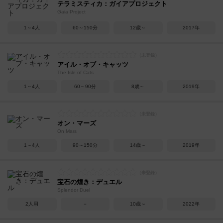
テラミスティカ：ガイアプロジェクト
Gaia Project
1～4人
60～150分
12歳～
2017年
アイル・オブ・キャッツ
The Isle of Cats
1～4人
60～90分
8歳～
2019年
オン・マーズ
On Mars
1～4人
90～150分
14歳～
2019年
宝石の煌き：デュエル
Splendor Duel
2人用
－
10歳～
2022年