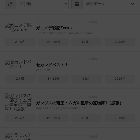
ガニメデ戦記Zero＋
The war chronicles of Ganymede Zero +
2～4人
20～30分
10歳～
2023年
セカンドベスト！
2nd Best!
2人用
3～15分
5歳～
2019年
ガンジスの藩王：ムガル皇帝の宝物庫1（拡張）
Rajas of the Ganges: Goodie Box 1
2～4人
45～75分
12歳～
2019年