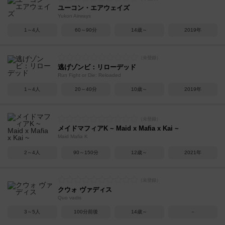
ユーコン・エアウェイズ
Yukon Airways
1～4人
60～90分
14歳～
2019年
逃げゾンビ：リローデッド
Run Fight or Die: Reloaded
1～4人
20～40分
10歳～
2019年
メイドマフィアK ~ Maid x Mafia x Kai ~
Maid Mafia K
2～4人
90～150分
12歳～
2021年
クウォ ヴァディス
Quo vadis
3～5人
100分前後
14歳～
－