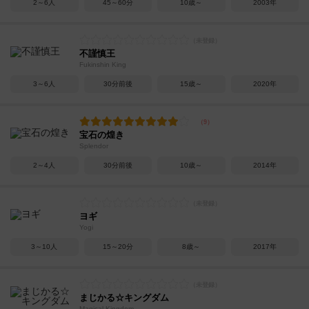
2～6人
45～60分
10歳～
2003年
不謹慎王
Fukinshin King
3～6人
30分前後
15歳～
2020年
宝石の煌き
Splendor
2～4人
30分前後
10歳～
2014年
ヨギ
Yogi
3～10人
15～20分
8歳～
2017年
まじかる☆キングダム
Magical Kingdom