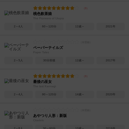
桃色飲茶娘
The Pioneers of Utopia
2～4人
60～120分
12歳～
2021年
ペーパーテイルズ
Paper Tales
2～5人
30分前後
12歳～
2017年
最後の巫女
The last Kannagi
2～4人
90～120分
14歳～
2020年
あやつり人形：新版
Citadels
2～8人
30～60分
10歳～
2016年