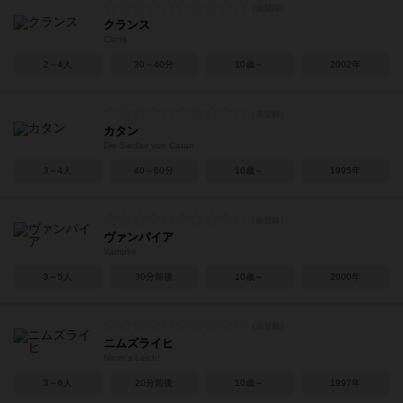
クランス
Clans
2～4人
30～40分
10歳～
2002年
カタン
Die Siedler von Catan
3～4人
40～60分
10歳～
1995年
ヴァンパイア
Vampire
3～5人
30分前後
10歳～
2000年
ニムズライヒ
Nimm's Leich!
3～6人
20分前後
10歳～
1997年