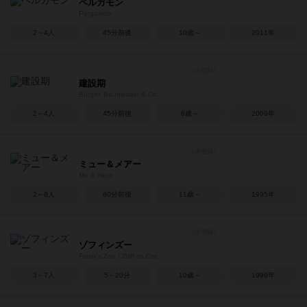
ペルガモン
Pergamon
2～4人
45分前後
10歳～
2011年
建設期
Bürger, Baumeister & Co.
2～4人
45分前後
8歳～
2009年
ミュー＆メアー
Mu & more
2～8人
60分前後
11歳～
1995年
ゾフィンズー
Frank's Zoo / Zoff im Zoo
3～7人
5～20分
10歳～
1999年