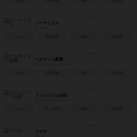
2～4人
45分前後
8歳～
2015年
ノーティカス
Nauticus
2～4人
90分前後
12歳～
2013年
ベルサイユ庭園
Die Garten von Versailles
2～5人
20分前後
8歳～
2017年
フィレンツェの匠
The Princes of Florence
2～5人
75～100分
12歳～
2000年
マカオ
Macao