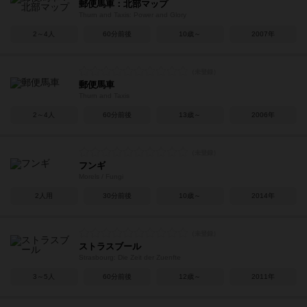
郵便馬車：北部マップ
Thurn and Taxis: Power and Glory
2～4人
60分前後
10歳～
2007年
郵便馬車
Thurn and Taxis
2～4人
60分前後
13歳～
2006年
フンギ
Morels / Fungi
2人用
30分前後
10歳～
2014年
ストラスブール
Strasbourg: Die Zeit der Zuenfte
3～5人
60分前後
12歳～
2011年