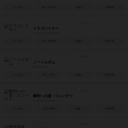
2～4人
90～110分
12歳～
2009年
ドラゴンイヤー
Im Jahr des Drachen
2～5人
75～100分
12歳～
2007年
ノートルダム
Notre Dame
2～5人
45～75分
10歳～
2007年
勝利への道：コンパクト
Verflixxt! kompakt
2～4人
20分前後
8歳～
2009年