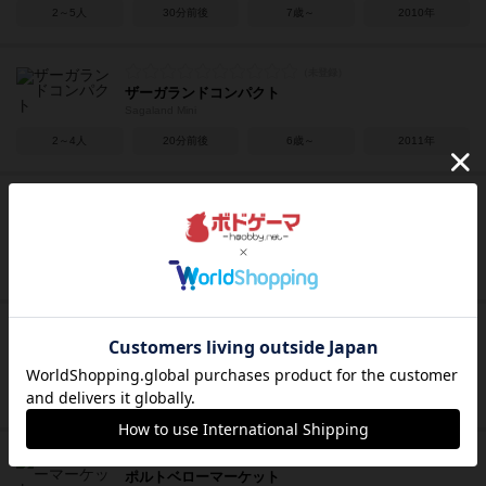
2～5人
30分前後
7歳～
2010年
ザーガランドコンパクト
Sagaland Mini
2～4人
20分前後
6歳～
2011年
トランスアメリカ
Trans America
2～6人
30～40分
8歳～
2002年
シトラス
Citrus
2～5人
50～80分
10歳～
2013年
ポルトベローマーケット