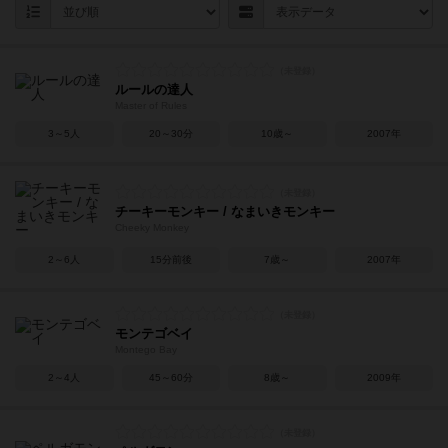
ルールの達人
Master of Rules
3～5人
20～30分
10歳～
2007年
チーキーモンキー / なまいきモンキー
Cheeky Monkey
2～6人
15分前後
7歳～
2007年
モンテゴベイ
Montego Bay
2～4人
45～60分
8歳～
2009年