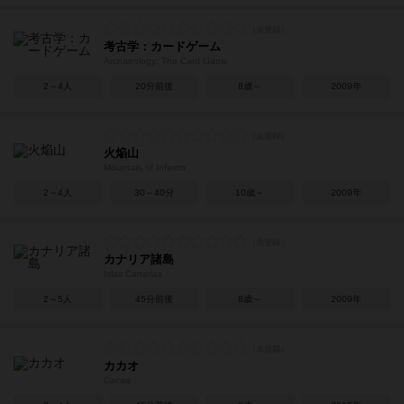
考古学：カードゲーム
Archaeology: The Card Game
2～4人
20分前後
8歳～
2009年
火焔山
Mountain of Inferno
2～4人
30～40分
10歳～
2009年
カナリア諸島
Islas Canarias
2～5人
45分前後
8歳～
2009年
カカオ
Cacao