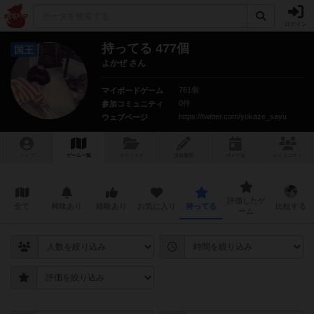
ログイン
持ってる 477個
国王
よかぜ さん
761個
マイボードゲーム
0件
参加コミュニティ
https://twitter.com/yokaze_sayu
ウェブページ
トップ
ゲーム一覧
マイリスト
投稿履歴
ボ
ドゲ
会
コミュニティ
評価したゲ
全て
興味あり
経験あり
お気に入り
持ってる
比較する
ーム