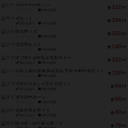
バー！パーティー
212
PT
紹介文なし
1件の投稿
ギョッと
154
PT
紹介文あり
1件の投稿
クルティボ
152
PT
紹介文なし
1件の投稿
ブラヴェスト
140
PT
紹介文なし
1件の投稿
ドブル：ポケットモンスター
122
PT
紹介文あり
4件の投稿
ジャンヌ・ダルク-オルレアン ドロー＆ライト
118
PT
紹介文なし
5件の投稿
ファースト・イン・フライト
94
PT
紹介文あり
3件の投稿
ダイススローン
88
PT
紹介文なし
1件の投稿
ガルフストライク
80
PT
紹介文あり
1件の投稿
モズビ－ズ・レイダ－ズ
79
PT