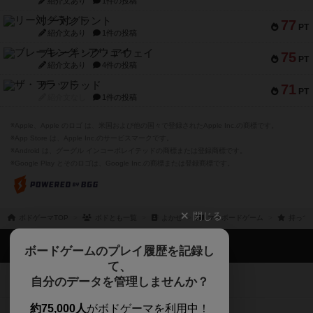
紹介文あり
1件の投稿
リー対グラント
77
PT
紹介文あり
1件の投稿
ブレーキング・アウェイ
75
PT
紹介文あり
4件の投稿
ザ・フラッド
71
PT
紹介文なし
1件の投稿
※Apple、Apple のロゴ は、米国および他の国々で登録されたApple Inc.の商標です。
※App Store は、Apple Inc.のサービスマークです。
※Android は、グーグル インコーポレイテッドの商標または登録商標です。
※Google Play とそのロゴは、Google Inc.の商標または登録商標です。
閉じる
ボドゲーマTOP
ボドとも一覧
よかぜ
マイボードゲーム
持って
ボドゲーマTOP
ボードゲームのプレイ履歴を記録し
て、
ボードゲームを検索する
自分のデータを管理しませんか？
約75,000人
がボドゲーマを利用中！