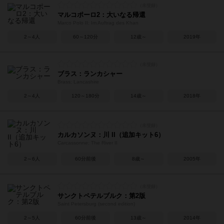
マルコポーロ2：大いなる帰還
Marco Polo II: Im Auftrag des Khan
2～4人
60～120分
12歳～
2019年
ブラス：ランカシャー
Brass: Lancashire
2～4人
120～180分
14歳～
2018年
カルカソンヌ：川 II（追加キット6）
Carcassonne: The River II
2～6人
60分前後
8歳～
2005年
サンクトペテルブルク：第2版
Saint Petersburg (second edition)
2～5人
60分前後
13歳～
2014年