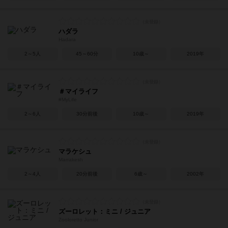
ハダラ
Hadara
2～5人
45～60分
10歳～
2019年
＃マイライフ
#MyLife
2～6人
30分前後
10歳～
2019年
マラケシュ
Marrakesh
2～4人
20分前後
6歳～
2002年
ズーロレット：ミニ / ジュニア
Zooloretto Junior