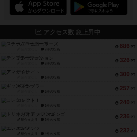
アクセス数 急上昇中
スチームローラーズ
686
PT
紹介文なし
2件の投稿
テンプテーション
326
PT
紹介文なし
2件の投稿
アマナイト
300
PT
紹介文なし
1件の投稿
ギャンブラー
257
PT
紹介文なし
2件の投稿
コレクト！
240
PT
紹介文なし
1件の投稿
トリオンフ ア マレンゴ
236
PT
紹介文あり
1件の投稿
エレメンツ
232
PT
紹介文あり
4件の投稿