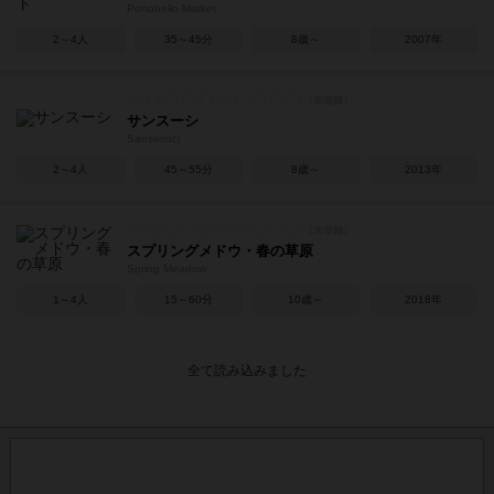
Portobello Market
2～4人
35～45分
8歳～
2007年
サンスーシ
Sanssouci
2～4人
45～55分
8歳～
2013年
スプリングメドウ・春の草原
Spring Meadow
1～4人
15～60分
10歳～
2018年
全て読み込みました