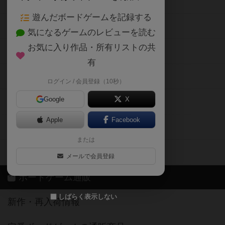
ボードゲームの新着レビュー
遊んだボードゲームを記録する
ボードゲーム会情報
気になるゲームのレビューを読む
お気に入り作品・所有リストの共
メカニクス特集
有
掲示板・トピックス
ログイン / 会員登録（10秒）
Google
X
ボドとも・会員一覧
Apple
Facebook
ボードゲーム業界コラム
または
ボドゲーマご利用案内
メールで会員登録
ボードゲーム通販
しばらく表示しない
新作・再入荷情報