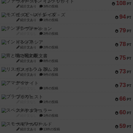
ファースト・イン・フライト
108
PT
紹介文あり
3件の投稿
モズビ－ズ・レイダ－ズ
94
PT
紹介文あり
1件の投稿
テンプテーション
79
PT
紹介文なし
2件の投稿
インドネシア
78
PT
紹介文あり
2件の投稿
宵と暁の呪文書
75
PT
紹介文あり
8件の投稿
リスボン・トラム 28
73
PT
紹介文あり
9件の投稿
アマナイト
73
PT
紹介文なし
1件の投稿
ブラヴェスト
66
PT
紹介文なし
1件の投稿
スペクタキュラー
60
PT
紹介文なし
1件の投稿
スモールワールド
59
PT
紹介文あり
13件の投稿