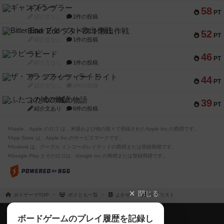
ギャンブラー
58
PT
紹介文なし
2件の投稿
Bitter End ブタペスト救出作戦
52
PT
紹介文なし
1件の投稿
ラピード
46
PT
紹介文なし
1件の投稿
ザ・フラッフィー・ライト
44
PT
紹介文なし
0件の投稿
ふたつの城の物語
39
PT
紹介文あり
6件の投稿
※Apple、Apple のロゴ は、米国および他の国々で登録されたApple Inc.の商標です。
※App Store は、Apple Inc.のサービスマークです。
※Android は、グーグル インコーポレイテッドの商標または登録商標です。
※Google Play とそのロゴは、Google Inc.の商標または登録商標です。
閉じる
ボドゲーマTOP
ボドとも一覧
よかぜ
マイリスト
ボドゲーマTOP
ボードゲームのプレイ履歴を記録し