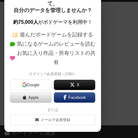
て、
ボードゲームを検索する
自分のデータを管理しませんか？
約75,000人
がボドゲーマを利用中！
ボードゲームの新着レビュー
遊んだボードゲームを記録する
ボードゲーム会情報
気になるゲームのレビューを読む
お気に入り作品・所有リストの共
メカニクス特集
有
掲示板・トピックス
ログイン / 会員登録（10秒）
Google
X
ボドとも・会員一覧
Apple
Facebook
ボードゲーム業界コラム
または
ボドゲーマご利用案内
メールで会員登録
ボードゲーム通販