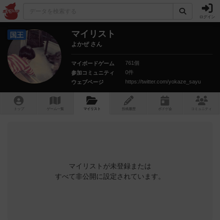
ログイン
マイリスト
国王
よかぜ さん
761個
マイボードゲーム
0件
参加コミュニティ
https://twitter.com/yokaze_sayu
ウェブページ
トップ
ゲーム一覧
マイリスト
投稿履歴
ボ
ドゲ
会
コミュニティ
マイリストが未登録または
すべて非公開に設定されています。