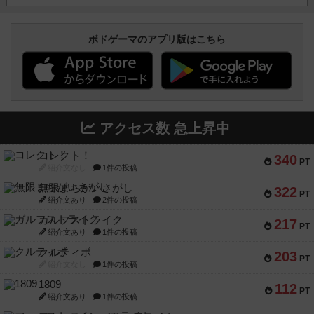
ボドゲーマのアプリ版はこちら
アクセス数 急上昇中
コレクト！
340
PT
紹介文なし
1件の投稿
無限まちがいさがし
322
PT
紹介文あり
2件の投稿
ガルフストライク
217
PT
紹介文あり
1件の投稿
クルティボ
203
PT
紹介文なし
1件の投稿
1809
112
PT
紹介文あり
1件の投稿