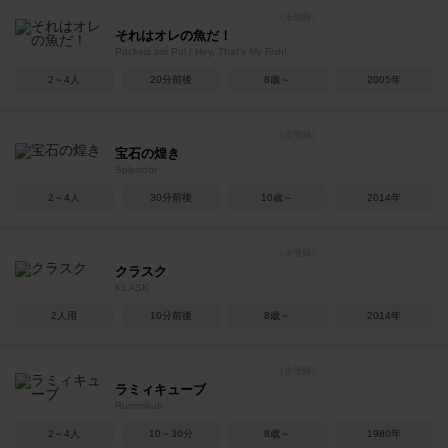
それはオレの魚だ！
Packeis am Pol / Hey, That's My Fish!
2～4人
20分前後
8歳～
2005年
宝石の煌き
Splendor
2～4人
30分前後
10歳～
2014年
クラスク
KLASK
2人用
10分前後
8歳～
2014年
ラミィキューブ
Rummikub
2～4人
10～30分
8歳～
1980年