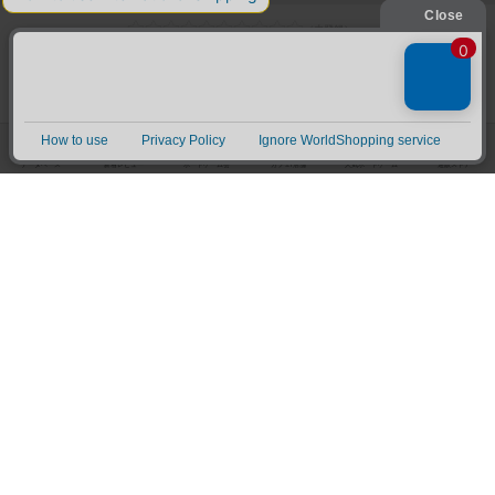
ギズモ
Gizmos
2～4人
40～50分
14歳～
2018年
はぁって言うゲーム２
Ha tte iu Game 2
－
－
8歳～
－
ワニに乗る？
Tier auf Tier
2～4人
15分前後
4歳～
2005年
フラッシュ8
Flash 8
1～4人
10～15分
7歳～
2019年