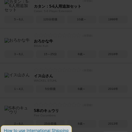
カタン：5-6人用追加セット
Catan: 5-6 Player Extension
5～6人
120分前後
10歳～
1996年
おろかな牛
Blöde Kuh
3～6人
15～25分
8歳～
2018年
イス山さん
WACKEL STUHL
1～4人
5分前後
6歳～
2016年
5本のキュウリ
Five Cucumbers
2～6人
25分前後
8歳～
2013年