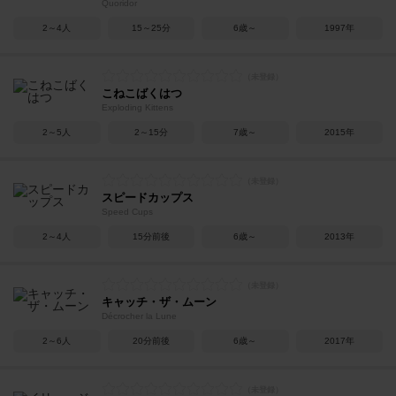
Quoridor
2～4人
15～25分
6歳～
1997年
こねこばくはつ
Exploding Kittens
2～5人
2～15分
7歳～
2015年
スピードカップス
Speed Cups
2～4人
15分前後
6歳～
2013年
キャッチ・ザ・ムーン
Décrocher la Lune
2～6人
20分前後
6歳～
2017年