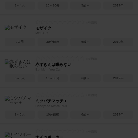
2～4人
15～20分
5歳～
2017年
モザイク
MOSAIC
2人用
30分前後
6歳～
2019年
赤ずきんは眠らない
Eat Me If You Can!
3～6人
15～30分
6歳～
2012年
ミツバチマッチ＋
Honeybee Match Plus
3～5人
10分前後
6歳～
2017年
ナイツポーカー