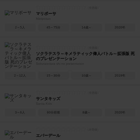
マリポーサ
Mariposas
2～5人
45～75分
14歳～
2020年
ソクラテスラ～キメラティック偉人バトル～拡張版 死
のプレゼンテーション
Sokuratesura shi no presentation
2～12人
15～30分
10歳～
2019年
サンタキッズ
Santa Kids
3～6人
60分前後
8歳～
2020年
エバーデール