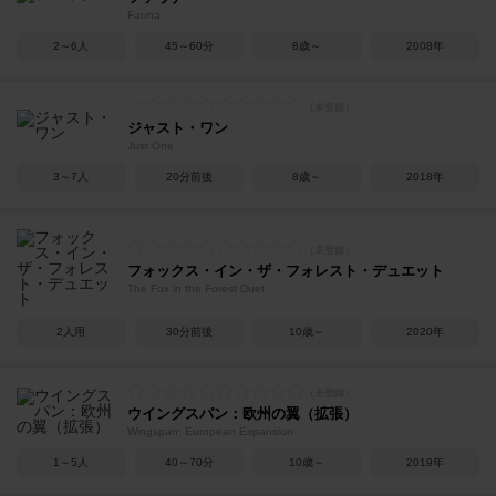
Fauna
2～6人
45～60分
8歳～
2008年
ジャスト・ワン
Just One
3～7人
20分前後
8歳～
2018年
フォックス・イン・ザ・フォレスト・デュエット
The Fox in the Forest Duet
2人用
30分前後
10歳～
2020年
ウイングスパン：欧州の翼（拡張）
Wingspan: European Expansion
1～5人
40～70分
10歳～
2019年