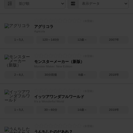
アグリコラ
Agricola
1～5人
120～140分
12歳～
2007年
モンスターメーカー（新版）
Monster Maker: New Edition
2～6人
30分前後
8歳～
2018年
イッツアワンダフルワールド
It's a Wonderful World
1～5人
30～60分
14歳～
2019年
うんちしたのだあれ？