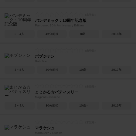
パンデミック：10周年記念版
Pandemic 10th Anniversary Edition
2～4人
45分前後
8歳～
2018年
ボブジテン
Bob Jiten
3～8人
30分前後
10歳～
2017年
まじかる☆パティスリー
Magical Pâtisserie
2～4人
30分前後
10歳～
2019年
マラケシュ
Marrakech / Suleika