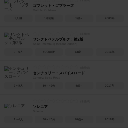
ゴブレット・ゴブラーズ
Gobblet Gobblers
2人用
5分前後
5歳～
2003年
サンクトペテルブルク：第2版
Saint Petersburg (second edition)
2～5人
60分前後
13歳～
2014年
センチュリー：スパイスロード
Century: Spice Road
2～5人
30～45分
8歳～
2017年
ソレニア
Solenia
1～4人
30～45分
10歳～
2018年