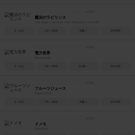
魔法のラビリンス
The Magic Labyrinth / Das Magische Labyrinth
2～4人
20～30分
6歳～
2009年
電力世界
Electropolis
2～4人
50～70分
12歳～
2019年
フルーツジュース
Fabled Fruit
2～5人
20～30分
8歳～
2016年
ドメモ
DOMEMO