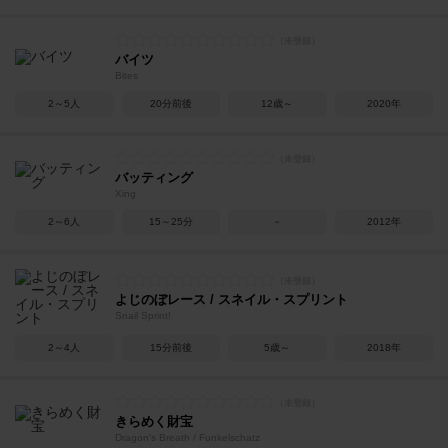
バイツ
Bites
2～5人
20分前後
12歳～
2020年
バッティング
Xing
2～6人
15～25分
－
2012年
よじのぼレース / スネイル・スプリント
Snail Sprint!
2～4人
15分前後
5歳～
2018年
きらめく財宝
Dragon's Breath / Funkelschatz