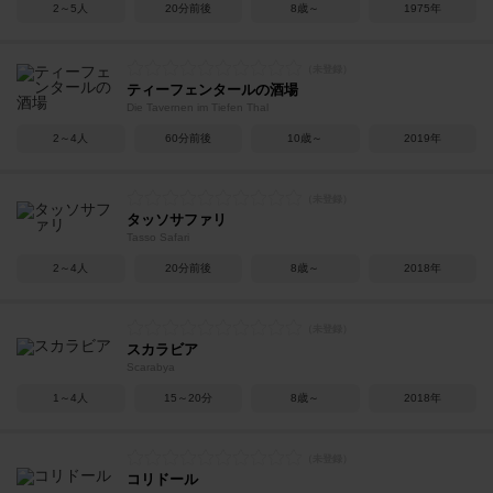
2～5人
20分前後
8歳～
1975年
ティーフェンタールの酒場
Die Tavernen im Tiefen Thal
2～4人
60分前後
10歳～
2019年
タッソサファリ
Tasso Safari
2～4人
20分前後
8歳～
2018年
スカラビア
Scarabya
1～4人
15～20分
8歳～
2018年
コリドール