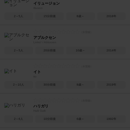
イリュージョン
Illusion
2～5人
15分前後
8歳～
2018年
アブルクセン
Linko! / Abluxxen
2～5人
20分前後
10歳～
2014年
イト
ito
2～10人
30分前後
8歳～
2019年
ハリガリ
Halli Galli
2～6人
10分前後
6歳～
1992年