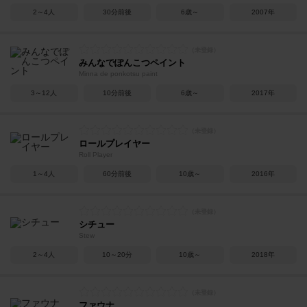
2～4人
30分前後
6歳～
2007年
みんなでぽんこつペイント
Minna de ponkotsu paint
3～12人
10分前後
6歳～
2017年
ロールプレイヤー
Roll Player
1～4人
60分前後
10歳～
2016年
シチュー
Stew
2～4人
10～20分
10歳～
2018年
ファウナ