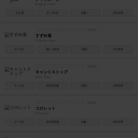
Knights Poker
2人用
5～15分
6歳～
2019年
すずめ雀
Suzume Jong
2～5人
30～40分
6歳～
2018年
キャントストップ
Can't Stop
2～4人
30分前後
9歳～
1980年
コロレット
Coloretto
2～5人
30分前後
8歳～
2003年