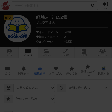
ログイン
経験あり 152個
仙人
リュウマ さん
237個
マイボードゲーム
0件
参加コミュニティ
未設定
ウェブページ
トップ
ゲーム一覧
マイリスト
投稿履歴
ボ
ドゲ
会
コミュニティ
評価したゲ
全て
興味あり
経験あり
お気に入り
持ってる
比較する
ーム