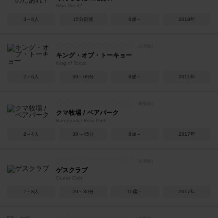
Who Did It?
3～6人
15分前後
6歳～
2018年
キング・オブ・トーキョー
King of Tokyo
2～6人
30～60分
8歳～
2011年
クマ牧場 / ベアパーク
Bärenpark / Bear Park
2～4人
30～45分
8歳～
2017年
ゲスクラブ
Guess Club
2～8人
20～30分
10歳～
2017年