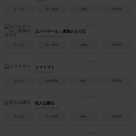
Everdell
1～4人
40～80分
13歳～
2018年
エバーデール：真珠の入り江
Everdell: Pearlbrook
1～4人
40～80分
13歳～
2020年
トマトマト
Tomatomato
3～6人
20分前後
6歳～
2018年
犯人は踊る
Dancing Criminal
3～8人
10～20分
8歳～
2013年