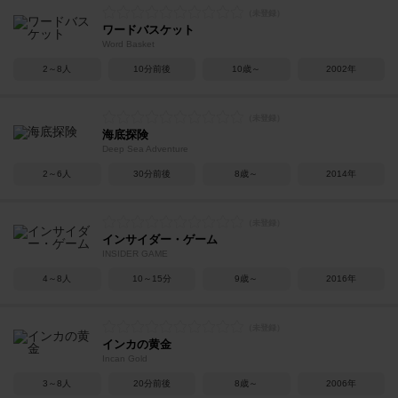
ワードバスケット
Word Basket
2～8人
10分前後
10歳～
2002年
海底探険
Deep Sea Adventure
2～6人
30分前後
8歳～
2014年
インサイダー・ゲーム
INSIDER GAME
4～8人
10～15分
9歳～
2016年
インカの黄金
Incan Gold
3～8人
20分前後
8歳～
2006年