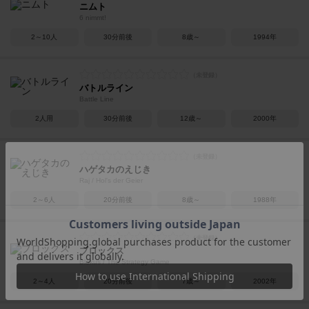
ニムト
6 nimmt!
2～10人
30分前後
8歳～
1994年
バトルライン
Battle Line
2人用
30分前後
12歳～
2000年
ハゲタカのえじき
Raj / Hol's der Geier
2～6人
20分前後
8歳～
1988年
ブロックス
Blokus / The Strategy Game
2～4人
20分前後
7歳～
2002年