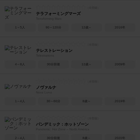
テラフォーミングマーズ
Terraforming Mars
1～5人
90～120分
12歳～
2016年
テレストレーション
Telestrations
4～8人
30分前後
12歳～
2009年
ノヴァルナ
Nova Luna
1～4人
30～60分
8歳～
2019年
パンデミック：ホットゾーン
Pandemic: Hot Zone – North America
2～4人
30分前後
8歳～
2020年