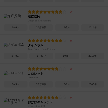
海底探険
Deep Sea Adventure
2～6人
30分前後
8歳～
2014年
タイムボム
Time Bomb: New Edition
2～8人
1～30分
10歳～
2017年
コロレット
Coloretto
2～5人
30分前後
8歳～
2003年
おばけキャッチ 2
Geistesblitz 2.0