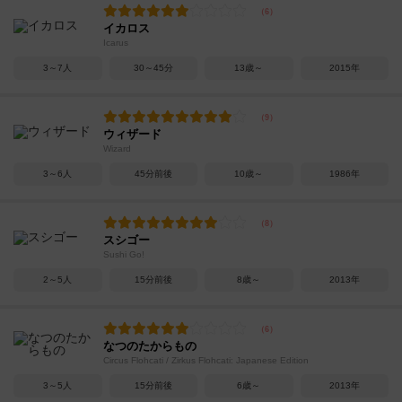
イカロス
Icarus
3～7人
30～45分
13歳～
2015年
ウィザード
Wizard
3～6人
45分前後
10歳～
1986年
スシゴー
Sushi Go!
2～5人
15分前後
8歳～
2013年
なつのたからもの
Circus Flohcati / Zirkus Flohcati: Japanese Edition
3～5人
15分前後
6歳～
2013年