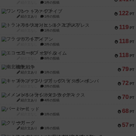
PT
紹介文なし
1件の投稿
ワン・トゥ・ファイブ
122
PT
紹介文あり
1件の投稿
トランスオリエント・エクスプレス
119
PT
紹介文なし
1件の投稿
フラットアイアン
118
PT
紹介文なし
2件の投稿
エコーズ・オブ・タイム
118
PT
紹介文なし
8件の投稿
南北戦争
79
PT
紹介文あり
1件の投稿
キャプテン・フリップ：イスラ・ボンバ
72
PT
紹介文なし
2件の投稿
メメントオンラインタクティクス
70
PT
紹介文あり
4件の投稿
パーミッド
68
PT
紹介文なし
1件の投稿
クリーグ
57
PT
紹介文あり
1件の投稿