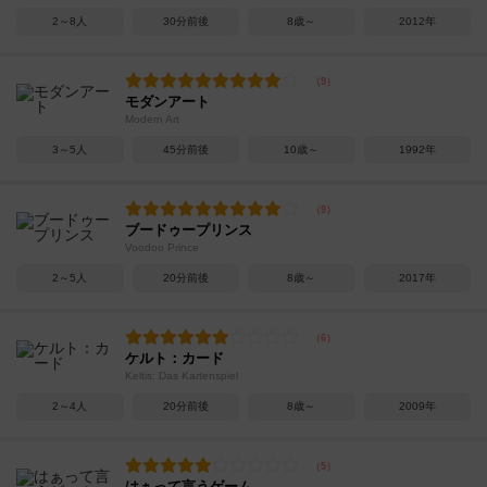
2～8人
30分前後
8歳～
2012年
モダンアート
Modern Art
3～5人
45分前後
10歳～
1992年
ブードゥープリンス
Voodoo Prince
2～5人
20分前後
8歳～
2017年
ケルト：カード
Keltis: Das Kartenspiel
2～4人
20分前後
8歳～
2009年
はぁって言うゲーム