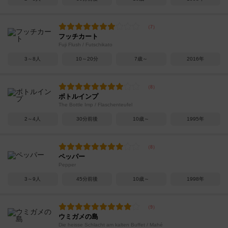
フッチカート
Fuji Flush / Futschikato
3～8人
10～20分
7歳～
2016年
ボトルインプ
The Bottle Imp / Flaschenteufel
2～4人
30分前後
10歳～
1995年
ペッパー
Pepper
3～9人
45分前後
10歳～
1998年
ウミガメの島
Die heisse Schlacht am kalten Buffet / Mahé