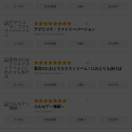
2～7人
20分前後
6歳～
2014年
アグリコラ：ファミリーバージョン
Agricola: Family Edition
1～4人
45分前後
8歳～
2016年
盲目のにわとりエクストリーム / にわとりも歩けば
Blindes Huhn extrem
3～5人
20分前後
8歳～
2017年
コルセア～海賊～
Loot / korsar
2～8人
20分前後
10歳～
2015年