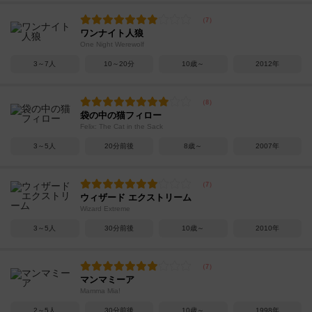
ワンナイト人狼
One Night Werewolf
3～7人
10～20分
10歳～
2012年
袋の中の猫フィロー
Felix: The Cat in the Sack
3～5人
20分前後
8歳～
2007年
ウィザード エクストリーム
Wizard Extreme
3～5人
30分前後
10歳～
2010年
マンマミーア
Mamma Mia!
2～5人
30分前後
10歳～
1998年