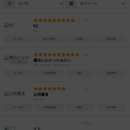
K2
K2
1～5人
60～80分
10歳～
2010年
魔法にかかったみたい
Wie verhext! / Witch's Brew
3～5人
45分前後
9歳～
2008年
お邪魔者
Saboteur
3～10人
30分前後
8歳～
2004年
イト