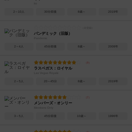
ito
2～10人
30分前後
8歳～
2019年
パンデミック（旧版）
Pandemic
2～4人
45分前後
8歳～
2008年
ラスベガス：ロイヤル
Las Vegas Royale
2～5人
20～45分
8歳～
2019年
メンバーズ・オンリー
Members Only
3～5人
45分前後
10歳～
1996年