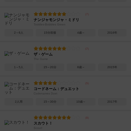
ナンジャモンジャ・ミドリ
Toddles-Bobbles Green
2～6人
15分前後
4歳～
2016年
ザ・ゲーム
The Game
1～5人
15～20分
8歳～
2015年
コードネーム：デュエット
Codenames Duet
2人用
15～30分
10歳～
2017年
スカウト！
Scout!