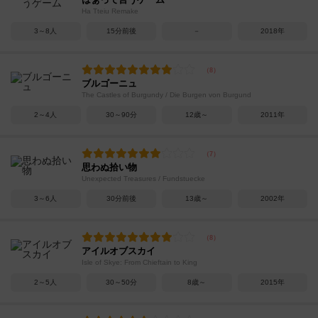
Ha Tteiu Remake
3～8人
15分前後
－
2018年
ブルゴーニュ
The Castles of Burgundy / Die Burgen von Burgund
2～4人
30～90分
12歳～
2011年
思わぬ拾い物
Unexpected Treasures / Fundstuecke
3～6人
30分前後
13歳～
2002年
アイルオブスカイ
Isle of Skye: From Chieftain to King
2～5人
30～50分
8歳～
2015年