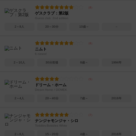
ゲスクラブ：第2版
Guess club: 2nd edition
2～8人
20～30分
10歳～
－
ニムト
6 nimmt!
2～10人
30分前後
8歳～
1994年
ドリーム・ホーム
Dream Home / DOMEK
2～4人
20～40分
7歳～
2016年
ナンジャモンジャ・シロ
Toddles-Bobbles White
2～6人
15～20分
4歳～
2016年