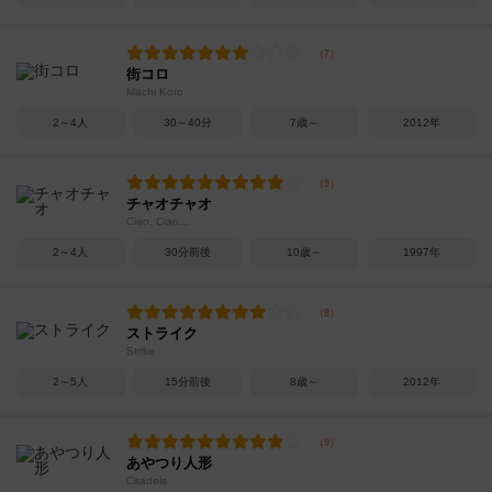
街コロ
Machi Koro
2～4人
30～40分
7歳～
2012年
チャオチャオ
Ciao, Ciao…
2～4人
30分前後
10歳～
1997年
ストライク
Strike
2～5人
15分前後
8歳～
2012年
あやつり人形
Citadels