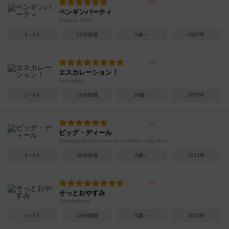
ペンギンパーティ
Penguin Party
2～6人
15分前後
6歳～
2007年
エスカレーション！
Escalation!
2～6人
15分前後
10歳～
2007年
ビッグ・ディール
Grandpa Beck's Cover Your A$$ets / Big Deal
2～6人
30分前後
8歳～
2011年
そっとおやすみ
Schlafmuetze
3～7人
15分前後
5歳～
2002年