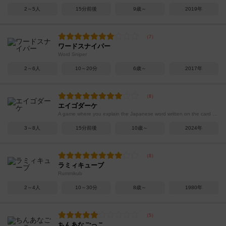
2～5人
15分前後
9歳～
2019年
ワードスナイパー
Word Sniper
2～6人
10～20分
6歳～
2017年
エイゴダーケ
A game where you explain the Japanese word written on the card using only English, without using any Japanese.
3～8人
15分前後
10歳～
2024年
ラミィキューブ
Rummikub
2～4人
10～30分
8歳～
1980年
ちんあなごっこ