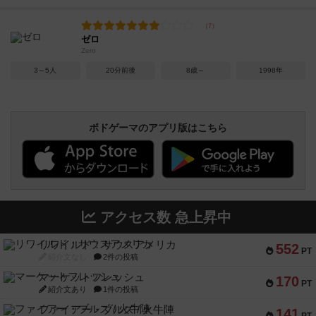
ゼロ
Zero
3～5人
20分前後
8歳～
1998年
ボドゲーマのアプリ版はこちら
アクセス数 急上昇中
リワイルド：サウスアメリカ
552
PT
紹介文なし
2件の投稿
マーケットフレッシュ
170
PT
紹介文あり
1件の投稿
ファイアー・ブルズ / 火牛陣
141