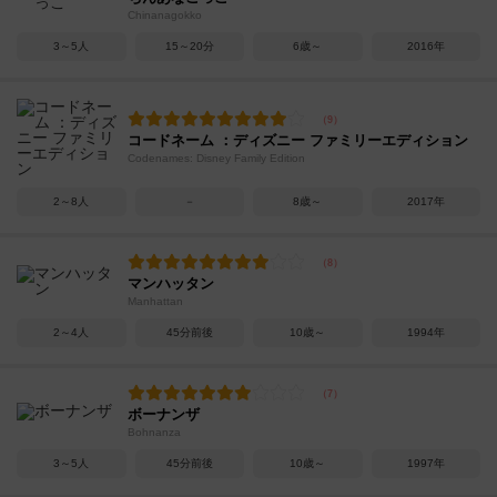
Chinanagokko
3～5人
15～20分
6歳～
2016年
コードネーム ：ディズニー ファミリーエディション
Codenames: Disney Family Edition
2～8人
－
8歳～
2017年
マンハッタン
Manhattan
2～4人
45分前後
10歳～
1994年
ボーナンザ
Bohnanza
3～5人
45分前後
10歳～
1997年