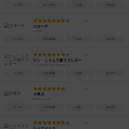
2～7人
20～60分
10歳～
2000年
コヨーテ
Coyote
2～10人
30分前後
10歳～
2003年
ケン・ニイムラ版ラブレター
Love Letter: Ken Nimura ver
2～4人
10分前後
10歳～
2016年
小早川
Kobayakawa
3～6人
15分前後
8歳～
2013年
ヘックメック