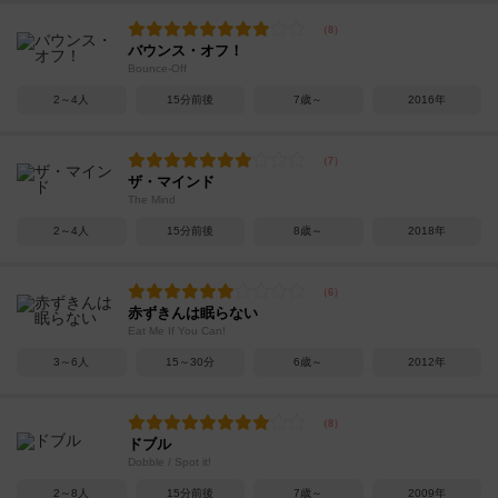
バウンス・オフ！
Bounce-Off
2～4人
15分前後
7歳～
2016年
ザ・マインド
The Mind
2～4人
15分前後
8歳～
2018年
赤ずきんは眠らない
Eat Me If You Can!
3～6人
15～30分
6歳～
2012年
ドブル
Dobble / Spot it!
2～8人
15分前後
7歳～
2009年