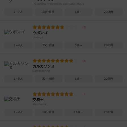
Pickomino / Heckmeck am Bratwurmeck
2～7人
20分前後
8歳～
2005年
ウボンゴ
Ubongo
1～4人
25分前後
8歳～
2003年
カルカソンヌ
Carcassonne
2～5人
30～45分
8歳～
2000年
交易王
Merchants
2～4人
30分前後
12歳～
2007年