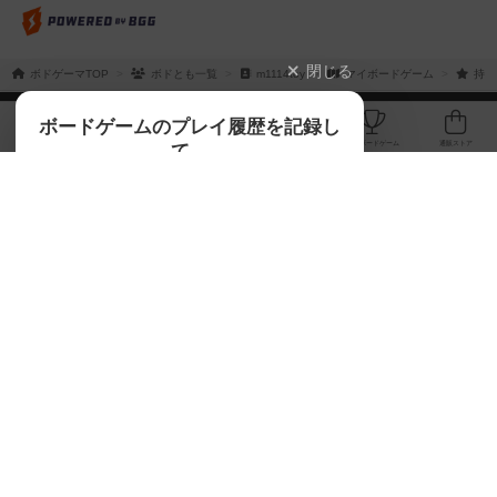
閉じる
ボドゲーマTOP
ボドとも一覧
m1114toy
マイボードゲーム
持っ
ボドゲーマTOP
ボードゲームのプレイ履歴を記録し
て、
ボードゲームを検索する
自分のデータを管理しませんか？
約75,000人
がボドゲーマを利用中！
ボードゲームの新着レビュー
遊んだボードゲームを記録する
ボードゲーム会情報
気になるゲームのレビューを読む
お気に入り作品・所有リストの共
メカニクス特集
有
掲示板・トピックス
ログイン / 会員登録（10秒）
Google
X
ボドとも・会員一覧
Apple
Facebook