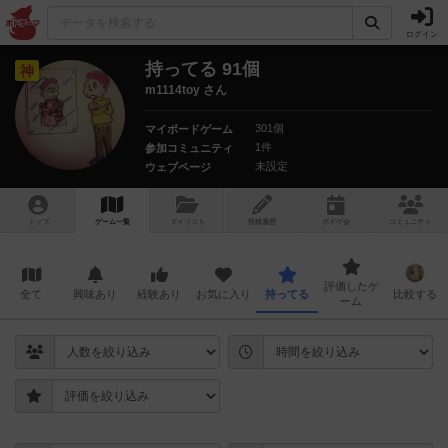
ログイン
持ってる 91個
神
m1114toy さん
301個
マイボードゲーム
1件
参加コミュニティ
未設定
ウェブページ
トップ
ゲーム一覧
マイリスト
投稿履歴
ボ
ドゲ
会
コミュニティ
評価したゲ
全て
興味あり
経験あり
お気に入り
持ってる
比較する
ーム