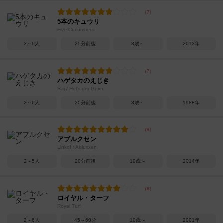
5本のキュウリ
Five Cucumbers
2～6人
25分前後
8歳～
2013年
ハゲタカのえじき
Raj / Hol's der Geier
2～6人
20分前後
8歳～
1988年
アブルクセン
Linko! / Abluxxen
2～5人
20分前後
10歳～
2014年
ロイヤル・ターフ
Royal Turf
2～6人
45～60分
10歳～
2001年