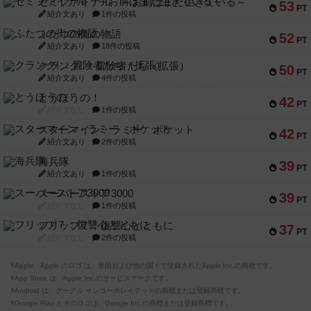
セミファイナル ～お前はまだ生きている～
53
PT
紹介文あり
1件の投稿
ふたつの街の物語
52
PT
紹介文あり
18件の投稿
クランク! ：冒険者たち（拡張）
50
PT
紹介文あり
4件の投稿
とうほうの！
42
PT
紹介文なし
1件の投稿
スターマイン・ラミー ポケット
42
PT
紹介文あり
2件の投稿
海兵隊
39
PT
紹介文あり
1件の投稿
スーパーストア3000
39
PT
紹介文なし
1件の投稿
フリップ７：復讐心とともに
37
PT
紹介文なし
2件の投稿
※Apple、Apple のロゴ は、米国および他の国々で登録されたApple Inc.の商標です。
※App Store は、Apple Inc.のサービスマークです。
※Android は、グーグル インコーポレイテッドの商標または登録商標です。
※Google Play とそのロゴは、Google Inc.の商標または登録商標です。