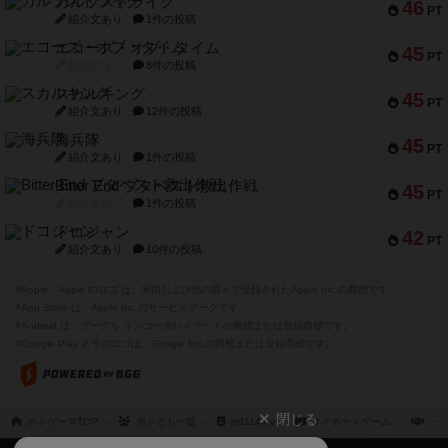
ガルフストライク
46
PT
紹介文あり
1件の投稿
エコーズ・オブ・タイム
45
PT
紹介文なし
8件の投稿
スカルキング
45
PT
紹介文あり
12件の投稿
海兵隊
45
PT
紹介文あり
1件の投稿
Bitter End ブタペスト救出作戦
45
PT
紹介文なし
1件の投稿
ドコジャン
42
PT
紹介文あり
10件の投稿
※Apple、Apple のロゴ は、米国および他の国々で登録されたApple Inc.の商標です。
※App Store は、Apple Inc.のサービスマークです。
※Android は、グーグル インコーポレイテッドの商標または登録商標です。
※Google Play とそのロゴは、Google Inc.の商標または登録商標です。
閉じる
ボドゲーマTOP
ボドとも一覧
m1114toy
マイボードゲーム
一緒