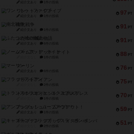
紹介文あり
1件の投稿
ワン・トゥ・ファイブ
97
PT
紹介文あり
1件の投稿
南北戦争
91
PT
紹介文あり
1件の投稿
ふたつの城の物語
91
PT
紹介文あり
6件の投稿
ノームズ・アット・ナイト
88
PT
紹介文なし
1件の投稿
マーリン
76
PT
紹介文あり
6件の投稿
フラットアイアン
75
PT
紹介文なし
2件の投稿
トランスオリエント・エクスプレス
70
PT
紹介文なし
1件の投稿
アンブッシュ！：ムーブアウト！
59
PT
紹介文あり
1件の投稿
キャプテン・フリップ：イスラ・ボンバ
51
PT
紹介文なし
2件の投稿