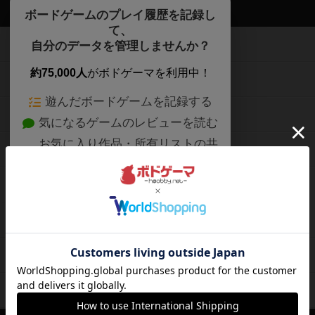
ボドゲーマTOP
ボードゲームのプレイ履歴を記録し
て、
ボードゲームを検索する
自分のデータを管理しませんか？
約75,000人
がボドゲーマを利用中！
ボードゲームの新着レビュー
遊んだボードゲームを記録する
ボードゲーム会情報
気になるゲームのレビューを読む
お気に入り作品・所有リストの共
メカニクス特集
有
掲示板・トピックス
ログイン / 会員登録（10秒）
Google
X
ボドとも・会員一覧
Apple
Facebook
ボードゲーム業界コラム
または
ボドゲーマご利用案内
メールで会員登録