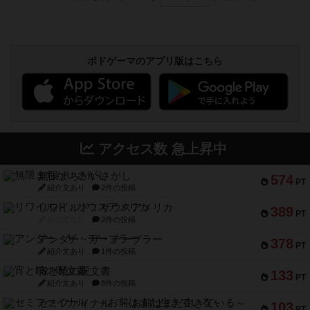
ボドゲーマのアプリ版はこちら
アクセス数 急上昇中
無限まちがいさがし
574
PT
紹介文あり
2件の投稿
リワイルド：サウスアメリカ
389
PT
紹介文なし
2件の投稿
アンダー・ザ・テーブラー
378
PT
紹介文あり
1件の投稿
宵と暁の呪文書
133
PT
紹介文あり
8件の投稿
セミファイナル ～お前はまだ生きている～
103
PT