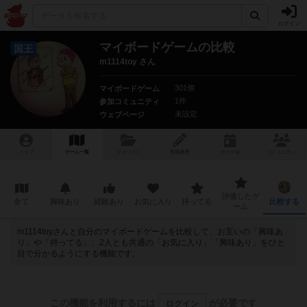
ログイン
マイボードゲームの比較
国王
m1114toy さん
301個
マイボードゲーム
1件
参加コミュニティ
未設定
ウェブページ
トップ
ゲーム一覧
マイリスト
投稿履歴
ボ
ドゲ
会
コミュニティ
評価したゲ
全て
興味あり
経験あり
お気に入り
持ってる
比較する
ーム
m1114toyさんと自分のマイボードゲームを比較して、お互いの「興味あ
り」や「持ってる」、2人とも共通の「お気に入り」「興味あり」をひと
目で分かるようにする機能です。
この機能を利用するには
が必要です
ログイン